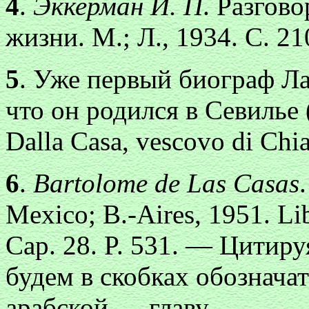
4
.
Эккерман И. П
. Разгово
жизни. М.; Л., 1934. С. 2
5
. Уже первый биограф Ла
что он родился в Севилье 
Dalla Casa, vescovo di Chia
6
.
Bartolome de Las Casas
.
Mexico; B.-Aires, 1951. Lib.
Cap. 28. P. 531. — Цитир
будем в скобках обознача
арабской — главу.