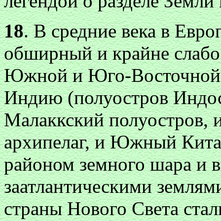
легендой о разделе Земли
18
. В средние века в Евр
обширный и крайне слабо
Южной и Юго-Восточной 
Индию (полуостров Индос
Малаккский полуостров, 
архипелаг, и Южный Кита
районом земного шара и 
заатлантическими землями
страны Нового Света стал