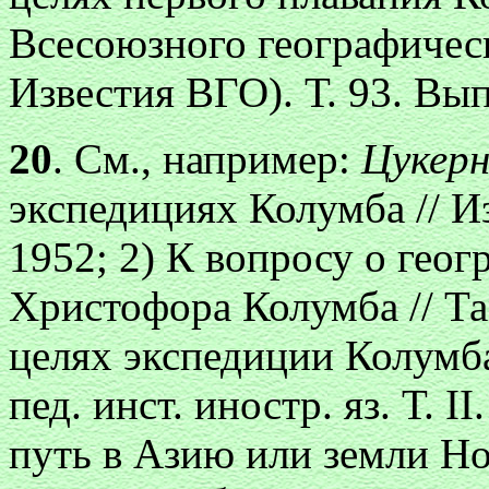
Всесоюзного географичес
Известия ВГО). Т. 93. Вып
20
. См., например:
Цукерн
экспедициях Колумба // Из
1952; 2) К вопросу о гео
Христофора Колумба // Там
целях экспедиции Колумба
пед. инст. иностр. яз. Т. I
путь в Азию или земли Нов