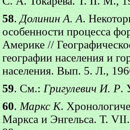
С. А. Токарева. Т. II. М., 1
58
.
Долинин А. А
. Некото
особенности процесса фо
Америке // Географическ
географии населения и го
населения. Вып. 5. Л., 196
59
. См.:
Григулевич И. Р
. 
60
.
Маркс К
. Хронологиче
Маркса и Энгельса. Т. VII.