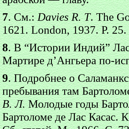
7
. См.:
Davies R. Т
. The G
1621. London, 1937. Р. 25.
8
. В “Истории Индий” Лас
Мартире д’Ангьера по-ис
9
. Подробнее о Саламанкс
пребывания там Бартоломе
В. Л.
Молодые годы Бартол
Бартоломе де Лас Касас. 