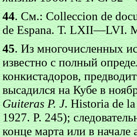
44
. См.: Colleccion de docu
de Espana. Т. LXII—LVI. 
45
. Из многочисленных и
известно с полный опреде
конкистадоров, предводи
высадился на Кубе в ноябр
Guiteras P. J
. Historia de l
1927. P. 245); следовател
конце марта или в начале 