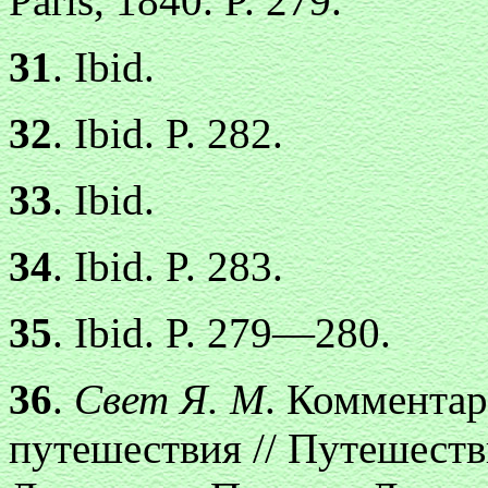
Paris, 1840. P. 279.
31
. Ibid.
32
. Ibid. P. 282.
33
. Ibid.
34
. Ibid. P. 283.
35
. Ibid. P. 279—280.
36
.
Свет Я. М
. Комментар
путешествия // Путешест