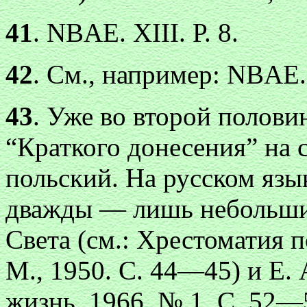
41
. NBAE. XIII. Р. 8.
42
. См., например: NBAE. X
43
. Уже во второй полови
“Краткого донесения” на 
польский. На русском язы
дважды — лишь небольшие
Света (см.: Хрестоматия по
М., 1950. С. 44—45) и Е. 
жизнь. 1966. № 1. С. 52—