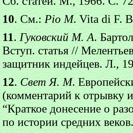
Сб. статей. М., 1966. С. 
10
. См.:
Pio М
. Vita di F.
11
.
Гуковский М. А
. Барто
Вступ. статья // Мелентье
защитник индейцев. Л., 19
12
.
Свет Я. М
. Европейск
(комментарий к отрывку из
“Краткое донесение о раз
по истории средних веков. Т