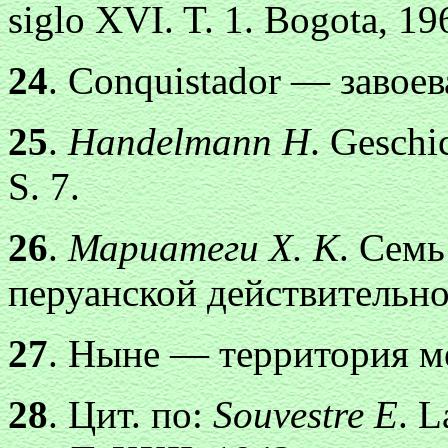
siglo XVI. T. 1. Bogota, 19
24
. Conquistador — завоев
25
.
Handelmann Н
. Geschi
S. 7.
26
.
Мариатеги X. К
. Семь
перуанской действительнос
27
. Ныне — территория м
28
. Цит. по:
Souvestre Е
. L