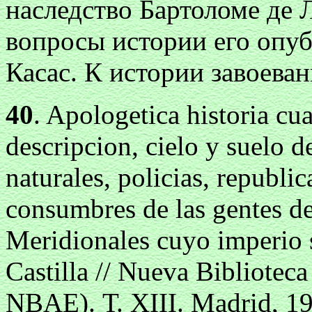
наследство Бартоломе де 
вопросы истории его опуб
Касас. К истории завоева
40
. Apologetica historia cua
descripcion, cielo у suelo d
naturales, policias, republi
consumbres de las gentes de
Meridionales cuyo imperio s
Castilla // Nueva Biblioteca
NBAE). Т. XIII. Madrid, 190