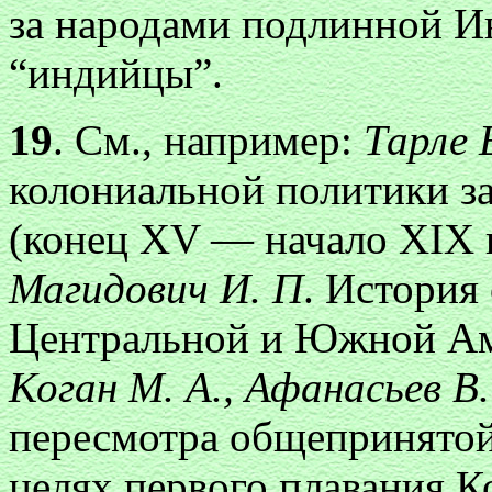
за народами подлинной И
“индийцы”.
19
. См., например:
Тарле 
колониальной политики з
(конец XV — начало XIX в.
Магидович И. П
. История
Центральной и Южной Аме
Коган М. А., Афанасьев В.
пересмотра общепринятой
целях первого плавания К