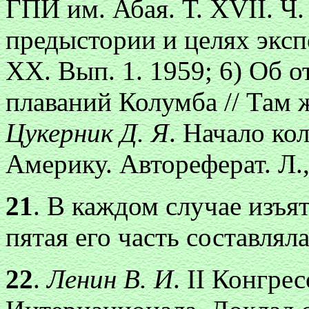
ГПИ им. Абая. Т. XVII. Ч. 
предыстории и целях эксп
XX. Вып. 1. 1959; 6) Об 
плаваний Колумба // Там ж
Цукерник Д. Я
. Начало ко
Америку. Автореферат. Л.,
21
. В каждом случае изъя
пятая его часть составлял
22
.
Ленин В. И
. II Конгр