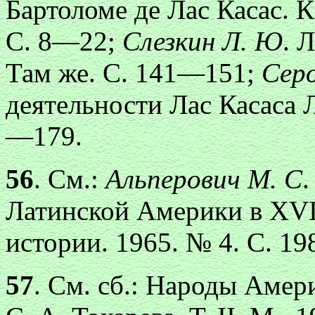
Бартоломе де Лас Касас. 
С. 8—22;
Слезкин Л. Ю
. 
Там же. С. 141—151;
Серо
деятельности Лас Касаса 
—179.
56
. См.:
Альперович М. С
.
Латинской Америки в XVI
истории. 1965. № 4. С. 1
57
. См. сб.: Народы Амер