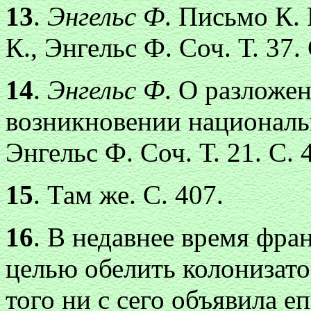
13
.
Энгельс Ф
. Письмо К.
К., Энгельс Ф. Соч. Т. 37. 
14
.
Энгельс Ф
. О разложе
возникновении национальн
Энгельс Ф. Соч. Т. 21. С. 
15
. Там же. С. 407.
16
. В недавнее время фра
целью обелить колонизат
того ни с сего объявила е