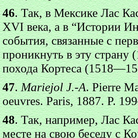
46
. Так, в Мексике Лас Ка
XVI века, а в “Истории И
события, связанные с пе
проникнуть в эту страну 
похода Кортеса (1518—151
47
.
Mariejol J.-A
. Pierre M
oeuvres. Paris, 1887. P. 1
48
. Так, например, Лас К
месте на свою беседу с Кор