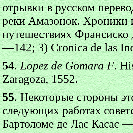
отрывки в русском перево
реки Амазонок. Хроники 
путешествиях Франсиско д
—142; 3) Cronica de las In
54
.
Lopez de Gomara F
. Hi
Zaragoza, 1552.
55
. Некоторые стороны э
следующих работах совет
Бартоломе де Лас Касас —