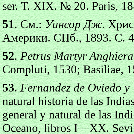
ser. T. XIX. № 20. Paris, 18
51
. См.:
Уинсор Дж
. Хри
Америки. СПб., 1893. С. 4
52
.
Petrus Martyr Anghiera
Compluti, 1530; Basiliae, 1
53
.
Fernandez de Oviedo у 
natural historia de las India
general у natural de las Ind
Oceano, libros I—XX. Sevil