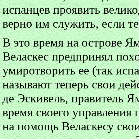
испанцев проявить велик
верно им служить, если т
В это время на острове Ям
Веласкес предпринял похо
умиротворить ее (так исп
называют теперь свои дей
де Эскивель, правитель Я
время своего управления 
на помощь Веласкесу свои