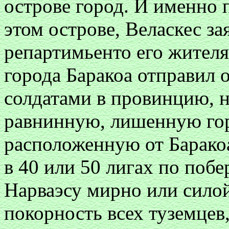
острове город. И именно 
этом острове, Веласкес за
репартимьенто его жителя
города Баракоа отправил о
солдатами в провинцию, 
равнинную, лишенную гор,
расположенную от Баракоа,
в 40 или 50 лигах по побе
Нарваэсу мирно или сило
покорность всех туземцев,