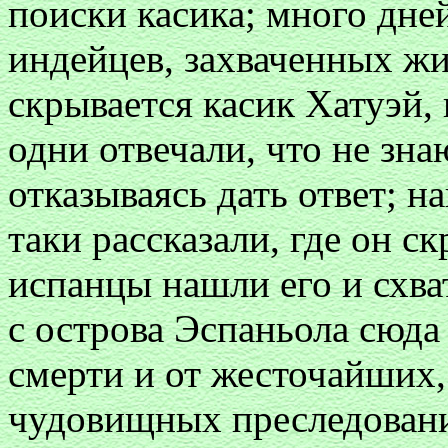
поиски касика; много дней
индейцев, захваченных ж
скрывается касик Хатуэй, 
одни отвечали, что не зна
отказываясь дать ответ; н
таки рассказали, где он с
испанцы нашли его и схва
с острова Эспаньола сюда 
смерти и от жесточайших,
чудовищных преследовани