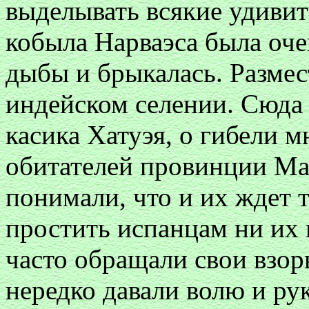
выделывать всякие удивит
кобыла Нарваэса была оче
дыбы и брыкалась. Размес
индейском селении. Сюда
касика Хатуэя, о гибели м
обитателей провинции М
понимали, что и их ждет т
простить испанцам ни их г
часто обращали свои взоры
нередко давали волю и ру