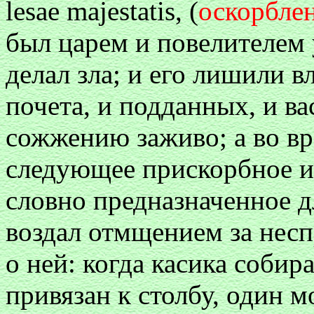
lesae majestatis, (
оскорблен
был царем и повелителем 
делал зла; и его лишили вл
почета, и подданных, и ва
сожжению заживо; а во вр
следующее прискорбное и
словно предназначенное д
воздал отмщением за несп
о ней: когда касика собир
привязан к столбу, один 