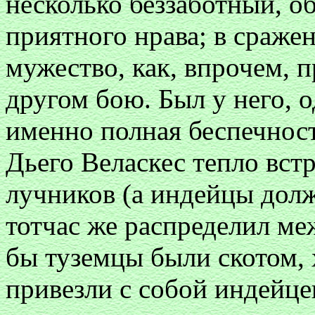
несколько беззаботный, о
приятного нрава; в сраже
мужество, как, впрочем, 
другом бою. Был у него, о
именно полная беспечност
Дьего Веласкес тепло встр
лучников (а индейцы дол
тотчас же распределил ме
бы туземцы были скотом, 
привезли с собой индейц