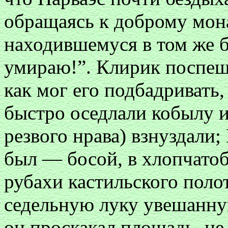
обращаясь к доброму мон
находившемуся в том же б
умираю!”. Клирик поспеш
как мог его подбадривать,
быстро оседлали кобылу и
резвого нрава) взнуздали;
был — босой, в хлопчато
рубахи кастильского поло
седельную луку увешанну
он проскакал площадь, не