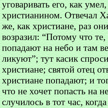
уговаривать его, как умел
христианином. Отвечал Ха
же, как христиане, раз он
возразил: “Потому что те
попадают на небо и там в
ликуют”; тут касик спрос
христиане; святой отец от
христиане попадают; и тог
что не хочет попасть на н
случилось в тот час, когда