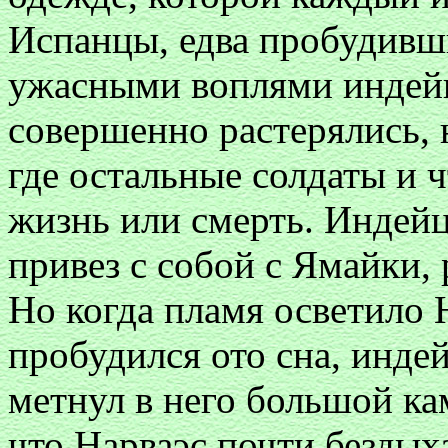
Испанцы, едва пробудивш
ужасными воплями индейц
совершенно растерялись, 
где остальные солдаты и 
жизнь или смерть. Индейц
привез с собой с Ямайки, 
Но когда пламя осветило 
пробудился ото сна, инде
метнул в него большой кам
что Нарваэс почти бездых