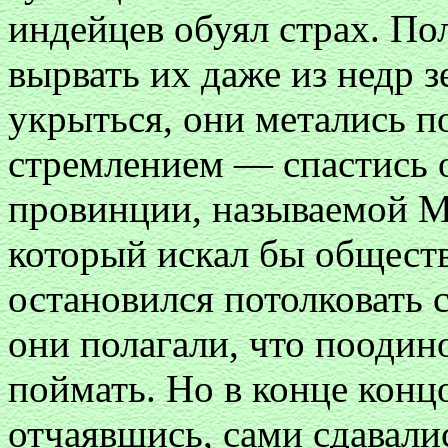
индейцев обуял страх. По
вырвать их даже из недр з
укрыться, они метались 
стремлением — спастись о
провинции, называемой М
который искал бы общест
остановился потолковать 
они полагали, что поодин
поймать. Но в конце конц
отчаявшись, сами сдавалис