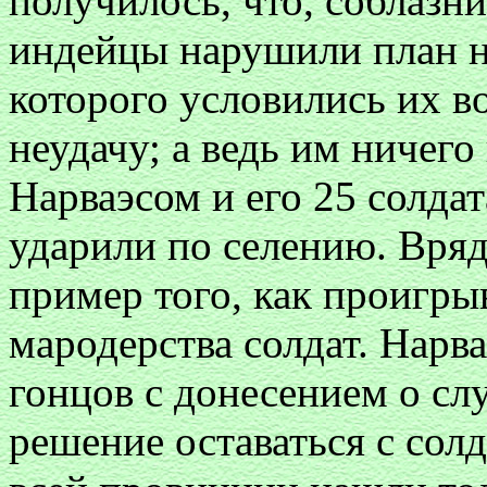
получилось, что, соблазн
индейцы нарушили план н
которого условились их в
неудачу; а ведь им ничего
Нарваэсом и его 25 солда
ударили по селению. Вряд
пример того, как проигры
мародерства солдат. Нарв
гонцов с донесением о сл
решение оставаться с сол