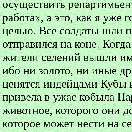
осуществить репартимьент
работах, а это, как я уже 
целью. Все солдаты шли п
отправился на коне. Когд
жители селений вышли им 
ибо ни золото, ни иные д
ценятся индейцами Кубы 
привела в ужас кобыла На
животное, которого они до
которое может нести на се