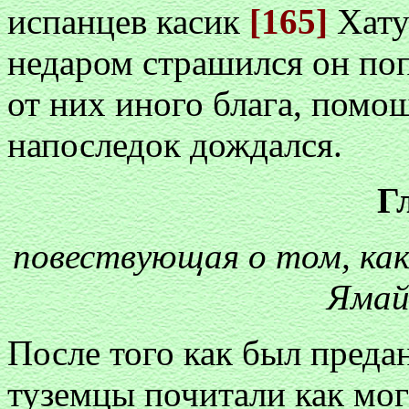
испанцев касик
[165]
Хату
недаром страшился он поп
от них иного блага, помо
напоследок дождался.
Г
повествующая о том, как
Ямай
После того как был преда
туземцы почитали как мог