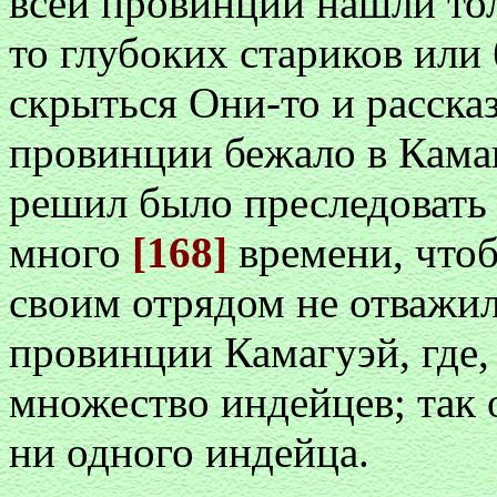
всей провинции нашли тол
то глубоких стариков или
скрыться Они-то и рассказ
провинции бежало в Камаг
решил было преследовать 
много
[168]
времени, чтоб
своим отрядом не отважил
провинции Камагуэй, где,
множество индейцев; так о
ни одного индейца.