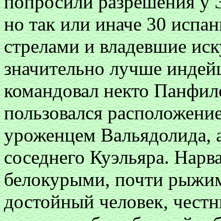
попросили разрешения у Э
но так или иначе 30 испа
стрелами и владевшие иск
значительно лучше индейц
командовал некто Панфило
пользовался расположение
уроженцем Вальядолида, а
соседнего Куэльяра. Нарв
белокурыми, почти рыжим
достойный человек, честн