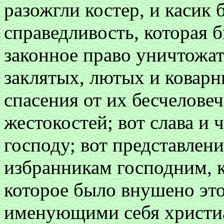
разожгли костер, и касик
справедливость, которая б
законное право уничтожат
заклятых, лютых и коварн
спасения от их бесчелове
жестокостей; вот слава и 
господу; вот представлени
избранникам господним, 
которое было внушено эт
именующими себя христи