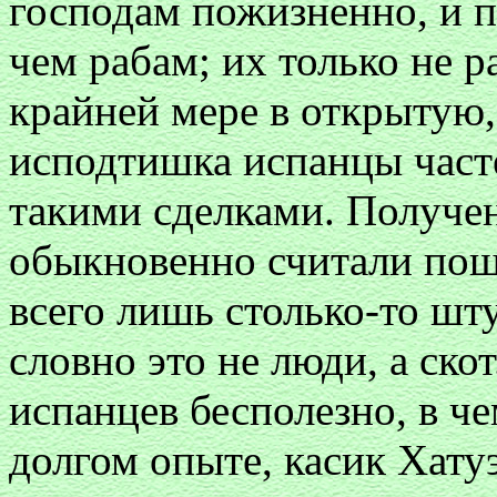
господам пожизненно, и п
чем рабам; их только не р
крайней мере в открытую,
исподтишка испанцы часте
такими сделками. Получе
обыкновенно считали пош
всего лишь столько-то шту
словно это не люди, а ско
испанцев бесполезно, в ч
долгом опыте, касик Хатуэ