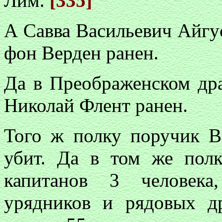
Лим.
[335]
А Савва Васильевич Айгу
фон Верден ранен.
Да в Преображенском др
Николай Флент ранен.
Того ж полку поручик 
убит. Да в том же пол
капитанов 3 человека
урядников и рядовых д