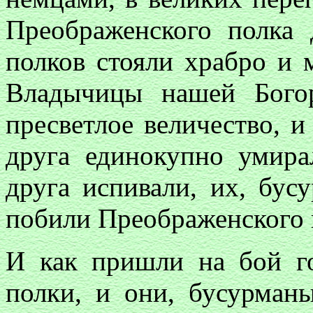
Преображенского полка
полков стояли храбро и 
Владычицы нашей Богор
пресветлое величество, и
друга единокупно умир
друга испивали, их, бус
побили Преображенского 
И как пришли на бой г
полки, и они, бусурман