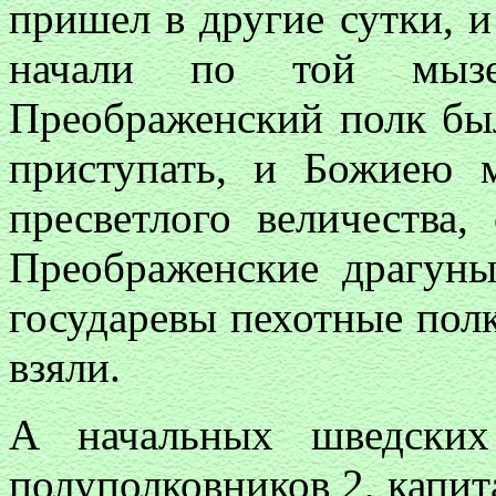
пришел в другие сутки, 
начали по той мыз
Преображенский полк был
приступать, и Божиею 
пресветлого величества
Преображенские драгуны
государевы пехотные полк
взяли.
А начальных шведских
полуполковников 2, капит