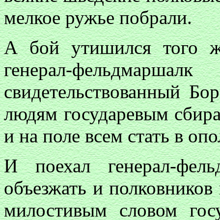
мелкое ружье побрали.
А бой утишился того ж
генерал-фельдмарш
свидетельствованный Бо
людям государевым сбира
и на поле всем стать в оп
И поехал генерал-фел
объезжать и полковников 
милостивым словом гос