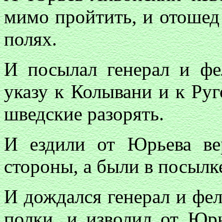
мимо пройтить, и отошед 
полях.
И посылал генерал и ф
указу к Колывани и к Руг
шведские разорять.
И ездили от Юрьева ве
стороны, а были в посылк
И дождался генерал и фе
полки, и изволил от Юр