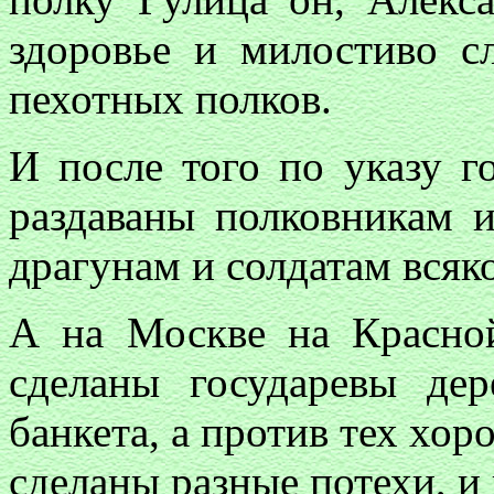
здоровье и милостиво с
пехотных полков.
И после того по указу г
раздаваны полковникам 
драгунам и солдатам всяк
А на Москве на Красно
сделаны государевы де
банкета, а против тех хор
сделаны разные потехи, и 