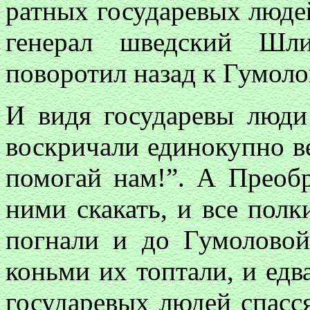
ратных государевых людей
генерал шведский Шл
поворотил назад к Гумоло
И видя государевы люди
воскричали единокупно в
помогай нам!”. А Преоб
ними скакать, и все пол
погнали и до Гумоловой
коньми их топтали, и едв
государевых людей спасся