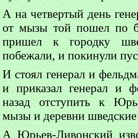
А на четвертый день ген
от мызы той пошел по 
пришел к городку шве
побежали, и покинули пус
И стоял генерал и фельдм
и приказал генерал и ф
назад отступить к Юрь
мызы и деревни шведские 
А Юрьев-Ливонский изв