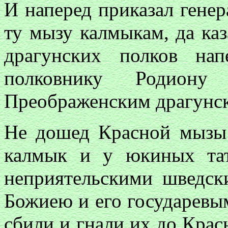
И наперед приказал гене
ту мызу калмыкам, да каз
драгунских полков на
полковнику Родиону
Преображенским драгунс
Не дошед Красной мызы в
калмык и у юкиных тат
неприятельскими шведс
Божиею и его государевы
сбили и гнали их до Крас