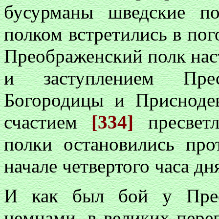
бусурманы шведские п
полком встретились в пого
Преображенский полк нас
и заступлением Пре
Богородицы и Присноде
счастием
[334]
пресвет
полки остановились про
начале четвертого часа дн
И как был бой у Прео
немцами, в великих пере