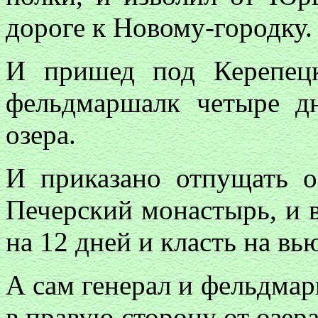
дороге к Новому-городку.
И пришед под Керепец
фельдмаршалк четыре дн
озера.
И приказано отпущать 
Печерский монастырь, и в
на 12 дней и класть на в
А сам генерал и фельдмар
в правую сторону от озер