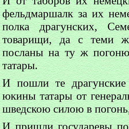
И от таборов их немецк
фельдмаршалк за их нем
полка драгунских, Се
товарищи, да с теми 
посланы на ту ж погоню
татары.
И пошли те драгунские 
юкины татары от генерал
шведскою силою в погонь,
И пришли государевы пол