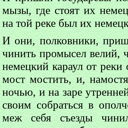
мызы, где стоят их немец
на той реке был их немец
И они, полковники, прише
чинить промысел велий, ч
немецкий караул от реки 
мост мостить, и, намостя
ночью, и на заре утренне
своим собраться в ополч
меж себя съезды чини