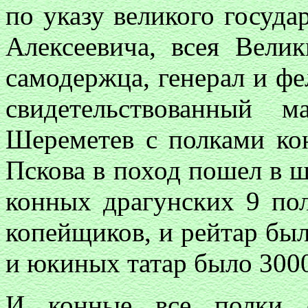
по указу великого госуда
Алексеевича, всея Вел
самодержца, генерал и ф
свидетельствованный 
Шереметев с полками ко
Пскова в поход пошел в 
конных драгунских 9 пол
копейщиков, и рейтар было
и юкиных татар было 3000
И конные все полки с