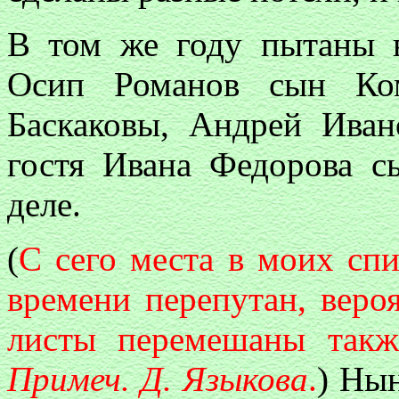
В том же году пытаны 
Осип Романов сын Ко
Баскаковы, Андрей Ива
гостя Ивана Федорова с
деле.
(
С сего места в моих сп
времени перепутан, веро
листы перемешаны такж
Примеч. Д. Языкова
.
) Ны