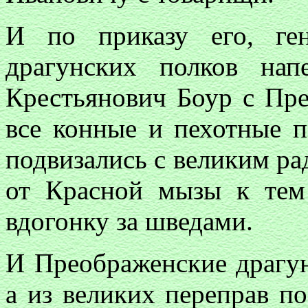
И по приказу его, ге
драгунских полков на
Крестьянович Боур с Пр
все конные и пехотные 
подвизались с великим ра
от Красной мызы к тем
вдогонку за шведами.
И Преображенские драгун
а из великих переправ по