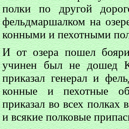
полки по другой доро
фельдмаршалком на озере
конными и пехотными по
И от озера пошел бояр
учинен был не дошед К
приказал генерал и фел
конные и пехотные об
приказал во всех полках 
и всякие полковые припас