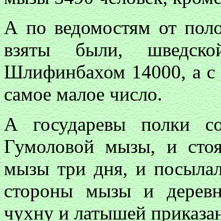
А по ведомостям от поло
взяты были, шведск
Шлифинбахом 14000, а с 
самое малое число.
А государевы полки с
Гумоловой мызы, и сто
мызы три дня, и посыла
стороны мызы и дерев
чухну и латышей приказан