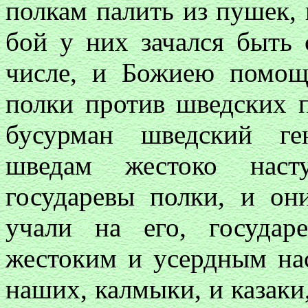
полкам палить из пушек, 
бой у них зачался быть 
числе, и Божиею помощ
полки против шведских п
бусурман шведский ге
шведам жестоко наст
государевы полки, и он
учали на его, государ
жестоким и усердным нас
наших, калмыки, и казаки