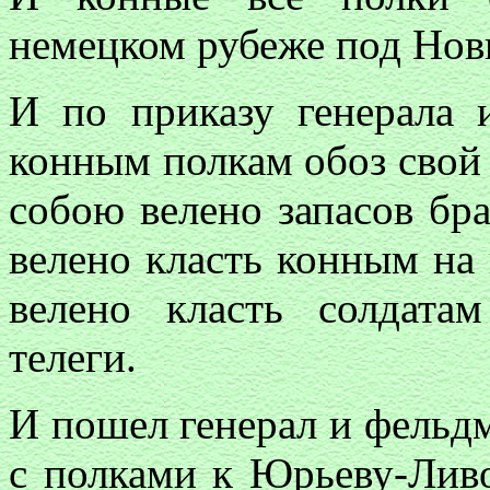
немецком рубеже под Нов
И по приказу генерала 
конным полкам обоз свой 
собою велено запасов бра
велено класть конным на
велено класть солдата
телеги.
И пошел генерал и фельд
с полками к Юрьеву-Ливо