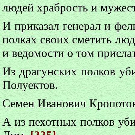
людей храбрость и мужес
И приказал генерал и фе
полках своих сметить люде
и ведомости о том прислат
Из драгунских полков уб
Полуектов.
Семен Иванович Кропотов
А из пехотных полков уб