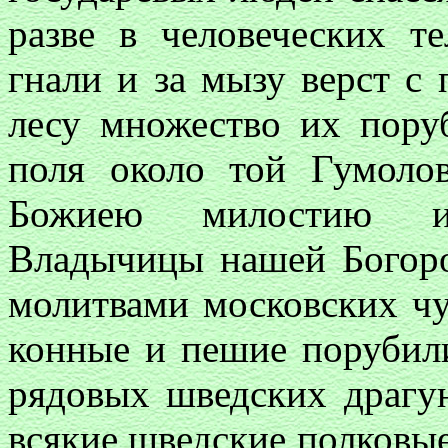
разве в человеческих т
гнали и за мызу верст с 
лесу множество их пору
поля около той Гумоло
Божиею милостию и 
Владычицы нашей Богор
молитвами московских чу
конные и пешие порубил
рядовых шведских драгун
всякие шведские полковые