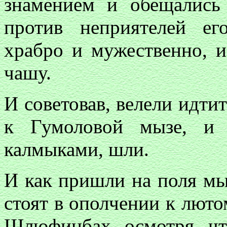
знамением и обещались
против неприятелей е
храбро и мужественно, и
чашу.
И советовав, велели идти
к Гумоловой мызе, и 
калмыками, шли.
И как пришли на поля мы
стоят в ополчении к люто
Шлюфинбах, осмотря, чт