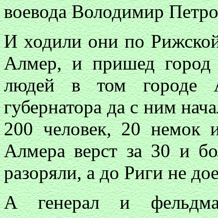
воевода Володимир Петро
И ходили они по Рижской
Алмер, и пришед город 
людей в том городе А
губернатора да с ним нач
200 человек, 20 немок 
Алмера верст за 30 и б
разоряли, а до Риги не дое
А генерал и фельдма