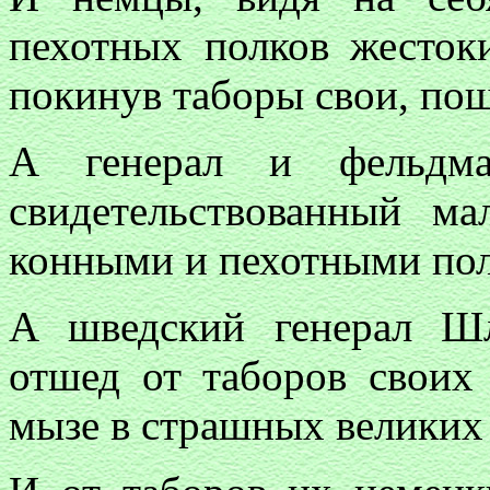
пехотных полков жесток
покинув таборы свои, пош
А генерал и фельдма
свидетельствованный м
конными и пехотными пол
А шведский генерал Ш
отшед от таборов своих
мызе в страшных великих 