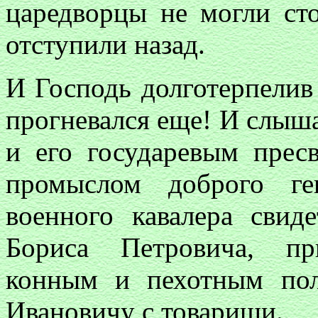
царедворцы не могли сто
отступили назад.
И Господь долготерпелив
прогневался еще! И слыша
и его государевым пресв
промыслом доброго ге
военного кавалера свиде
Бориса Петровича, пр
конным и пехотным по
Ивановичу с товарищи.