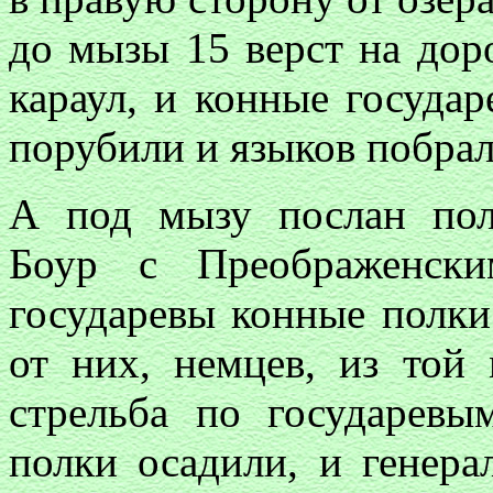
до мызы 15 верст на дор
караул, и конные госуда
порубили и языков побрал
А под мызу послан пол
Боур с Преображенски
государевы конные полки
от них, немцев, из той
стрельба по государев
полки осадили, и генер