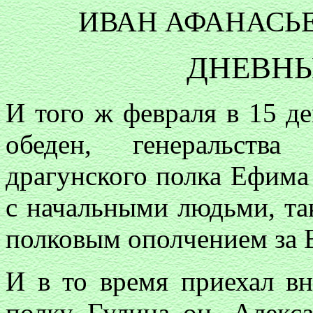
ИВАН АФАНАСЬ
ДНЕВНЫ
И того ж февраля в 15 де
обеден, генеральств
драгунского полка Ефим
с начальными людьми, та
полковым ополчением за 
И в то время приехал в
полку Гулица он, Алекс