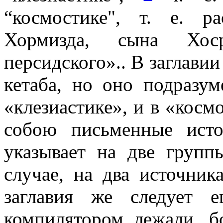
“космостике", т. е. р
Хормизда, сына Хос
персидского».. В заглави
кетаба, но оно подразум
«клезиастике», и в «косм
собою письменные исто
указывает на две групп
случае, на два источник
заглавия же следует 
компилятором лежали. б