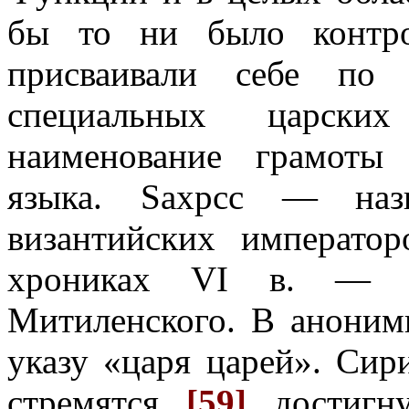
бы то ни было контро
присваивали себе п
специальных царски
наименование грамоты 
языка. Saxpcc — назв
византийских императо
хрониках VI в. — 
Митиленского. В аноним
указу «царя царей». Си
стремятся
[59]
достигну