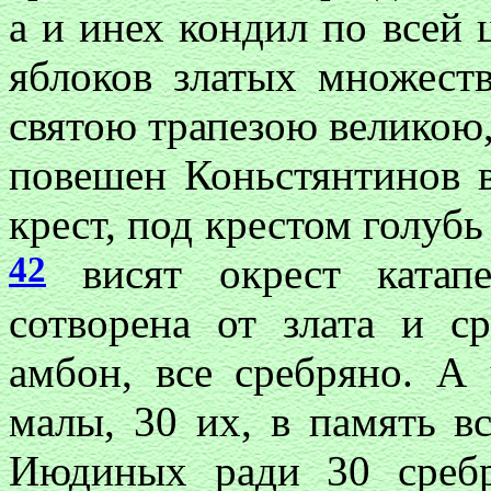
а и инех кондил по всей 
яблоков златых множест
святою трапезою великою,
повешен Коньстянтинов 
крест, под крестом голубь
42
висят окрест катапе
сотворена от злата и с
амбон, все сребряно. А
малы, 30 их, в память в
Июдиных ради 30 сребр