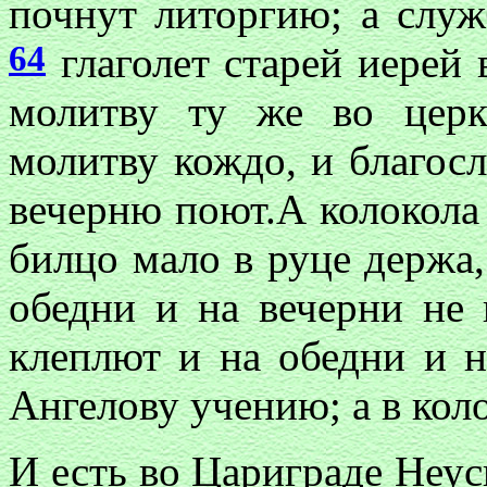
почнут литоргию; а слу
64
глаголет старей иерей в
молитву ту же во цер
молитву кождо, и благос
вечерню поют.А колокола
билцо мало в руце держа
обедни и на вечерни не
клеплют и на обедни и н
Ангелову учению; а в коло
И есть во Цариграде Не