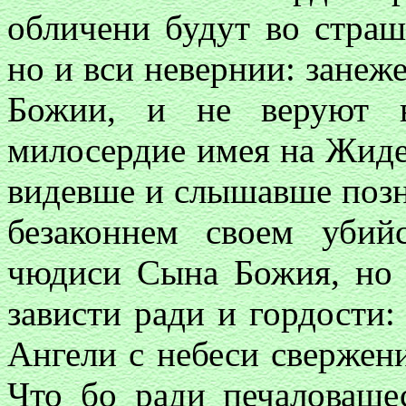
обличени будут во стра
но и вси невернии: занеж
Божии, и не веруют в
милосердие имея на Жиде
видевше и слышавше позн
безаконнем своем уби
чюдиси Сына Божия, но 
зависти ради и гордости:
Ангели с небеси свержен
Что бо ради печаловаше