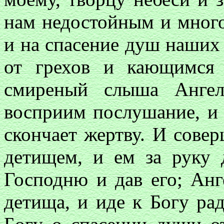
нам недостойным и мног
и на спасение душ наши
от грехов и кающимся 
смиреный слыша Ангел
восприим послушание, и 
скончает жертву. И сове
детищем, и ем за руку 
Господню и дав его; Ан
детища, и иде к Богу рад