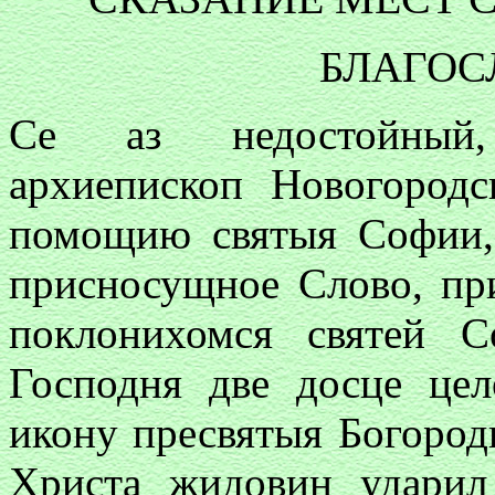
БЛАГОСЛ
Се аз недостойный,
архиепископ Новогород
помощию святыя
Софии
присносущное Слово, пр
поклонихомся святей
С
Господня две досце цел
икону пресвятыя Богород
Христа жидовин ударил