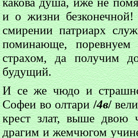
какова душа, иже не помя
и о жизни безконечной!
смирении патриарх служ
поминающе, поревнуем
страхом, да получим 
будущий.
И се же чюдо и страшно
Софеи
во олтари
/
4в
/
вели
крест злат, выше двою 
драгим и жемчюгом учинен