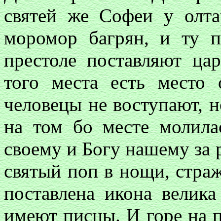
святей же
Софеи
у олтар
моромор багрян, и ту п
престоле поставляют ца
того места есть место
человецы не воступают, 
на том бо месте молила
своему и Богу нашему за 
святый поп в нощи, стра
поставлена икона велика
имеют писцы. И горе на 