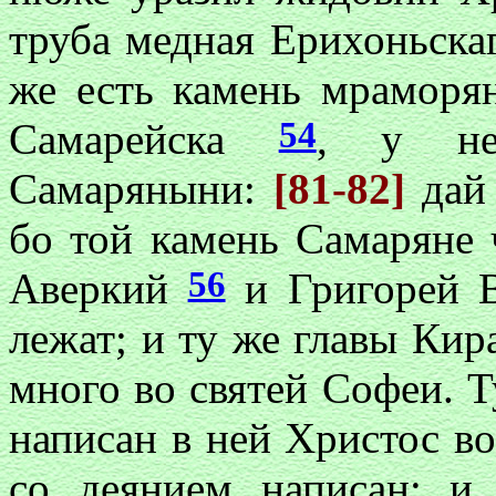
труба медная Ерихоньскаг
же есть камень мраморян
54
Самарейска
, у не
Самаряныни:
[81-82]
дай
бо той камень Самаряне 
56
Аверкий
и Григорей В
лежат; и ту же главы Ки
много во святей
Софеи
. 
написан в ней Христос во
со деянием написан: 