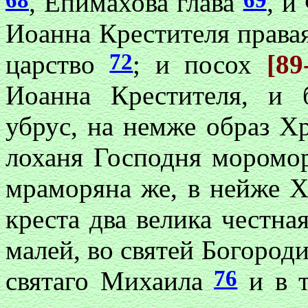
, Епимахова глава
, и
Иоанна Крестителя права
72
царство
; и посох
[89
Иоанна Крестителя, и 
убрус, на немже образ Х
лоханя Господня моромор
мраморяна же, в нейже Х
креста два велика честна
малей, во святей Богоро
76
святаго Михаила
и в т