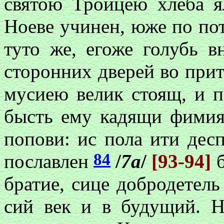
святою Троицею хлеба 
Ноеве учинен, юже по пот
туто же, егоже голубь в
сторонних дверей во прит
мусиею велик стоящ, и п
бысть ему кадящи фимиян
попови: ис пола ити дес
84
пославлен
/
7а
/
[93-94]
братие, сице добродетель
сий век и в будущий. Н