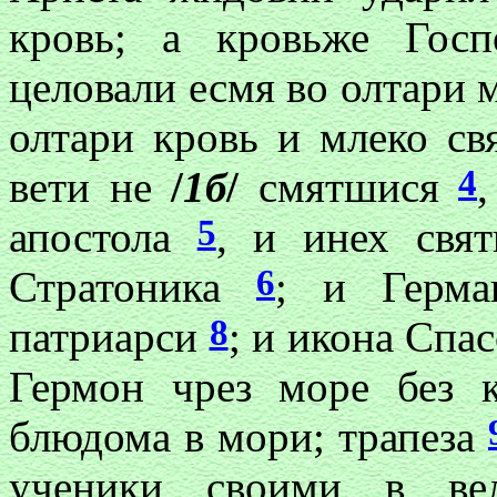
кровь; а кровьже Гос
целовали есмя во олтари
олтари кровь и млеко св
4
вети не
/
1б
/
смятшися
,
5
апостола
, и инех свя
6
Стратоника
; и Герм
8
патриарси
; и икона Спа
Гермон чрез море без 
блюдома в мори; трапеза
ученики своими в вел