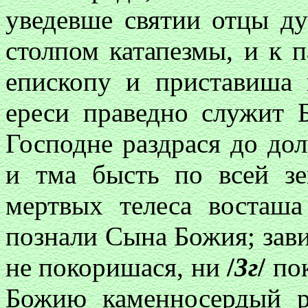
уведевше святии отцы ду
столпом катапезмы, и к 
епископу и приставиша п
ереси праведно служит Б
Господне раздрася до дол
и тма бысть по всей з
мертвых телеса восташ
познали Сына Божия; зав
не покоришася, ни
/
3г
/
пок
Божию каменносердый р