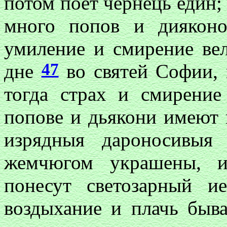
потом поет чернець един;
много попов и дияконо
умиление и смирение вел
47
дне
во святей Софии, 
тогда страх и смирени
попове и дьякони имеют 
изрядныя дароносивыя
жемчюгом украшены,
понесут светозарный и
воздыхание и плачь быв