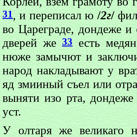
Корлей, взем грамоту во 
31
, и переписал ю
/
2г
/
фил
во Цареграде, дондеже и
33
дверей же
есть медя
нюже замычют и заключ
народ накладывают у вра
яд змииный съел или отра
выняти изо рта, дондеже
уст.
У олтаря же великаго н