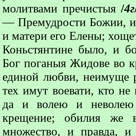
молитвами пречистыя
/
4г
— Премудрости Божии, и
и матери его Елены; хоще
Коньстянтине было, и бо
Бог поганыя Жидове во к
единой любви, неимуще 
тех имут воевати, кто не
да и волею и неволею
крещение; обилия же 
множество, и правда, 