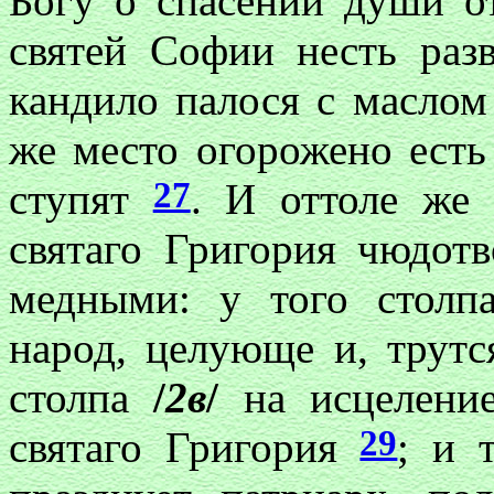
Богу о спасении души о
святей
Софии
несть разв
кандило палося с маслом
же место огорожено есть
27
ступят
. И оттоле же 
святаго Григория чюдот
медными: у того столп
народ, целующе и, трут
столпа
/
2в
/
на исцеление
29
святаго Григория
; и 