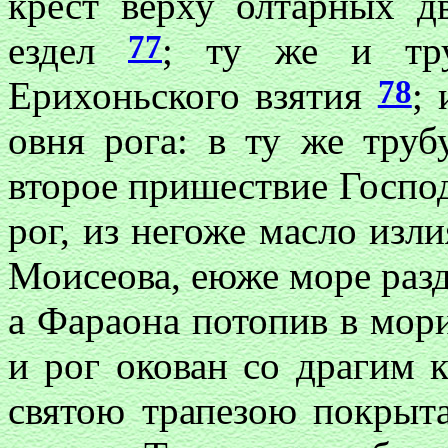
крест верху олтарных д
77
ездел
; ту же и тр
78
Ерихоньского взятия
; 
овня рога: в ту же труб
второе пришествие Госпо
рог, из негоже масло изл
Моисеова, еюже море разд
а Фараона потопив в мор
и рог окован со драгим 
святою трапезою покрыта