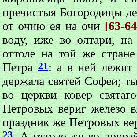
пречистыя Богородицы д
от очию ея на очи
[63-6
воду, иже во олтари, на
оттоле на той же стране
21
Петра
: а в ней лежит
держала святей
Софеи
; т
во церкви ковер святаг
Петровых вериг железо 
праздник же Петровых вер
23
. А оттоле же во друг