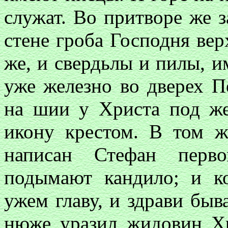
служат. Во притворе же 
стене гроба Господня вер
же, и свердьлы и пилы, и
уже железно во дверех П
на шии у Христа под же
икону крестом. В том ж
написан Стефан перв
подымают кандило; и к
ужем главу, и здрави быв
нюже уразил жидовин Хр