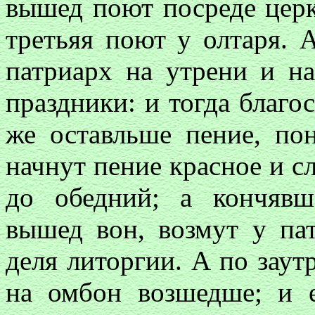
вышед поют посреде церк
третьяя поют у олтаря. 
патриарх на утрени и н
праздники: и тогда благо
же оставльше пение, п
начнут пение красное и сл
до обедний; а кончяв
вышед вон, возмут у па
деля литоргии. А по зау
на омбон возшедше; и е