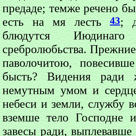
предаде; темже речено бы
43
есть на мя лесть
; 
блюдутся Июдинаго
сребролюбьства. Прежние
паволочитою, повесивше
бысть? Видения ради 
немутным умом и серд
небеси и земли, службу 
вземше тело Господне 
завесы ради, выплевавше 