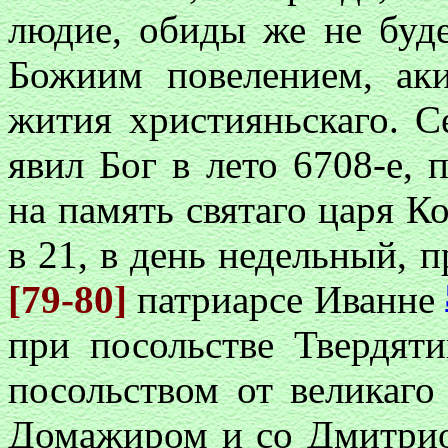
людие, обиды же не буде
Божиим
повелением, аки
жития християньскаго. 
явил Бог в лето 6708-е, 
на память святаго царя К
в 21, в день недельный, 
[79-80]
патриарсе Иванне
при посольстве Твердят
посольством от великаго
Домажиром и со Дмитри