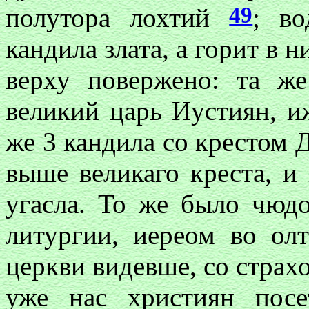
49
полутора лохтий
; во
кандила злата, а горит в н
верху повержено: та ж
великий царь Иустиян, 
же 3 кандила со крестом 
выше великаго креста, и
угасла. То же было чюдо
литургии, иереом во ол
церкви видевше, со страх
уже нас християн пос