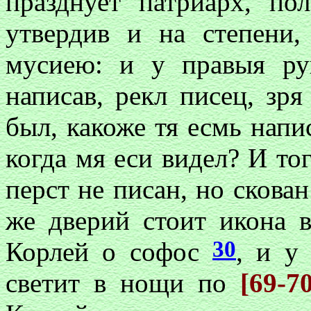
празднует патриарх, п
утвердив и на степени,
мусиею: и у правыя ру
написав, рекл писец, зря
был, какоже тя есмь напис
когда мя еси видел? И то
перст не писан, но скова
же дверий стоит икона в
30
Корлей о софос
, и у
светит в нощи по
[69-7