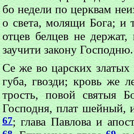
бо недели по церквам не
о света, молящи Бога; и 
отцев белцев не держат
заучити закону Господню.
Се же во царских златых 
губа, гвозди; кровь же л
трость, повой святыя Б
Господня, плат шейный, 
67
; глава Павлова и апос
68
69