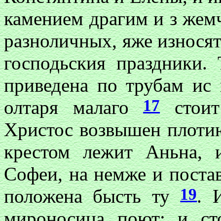
камением драгим и з жем
разноличных, яже износят
господьския праздники.
приведена по трубам ис
17
олтаря малаго
стоит
Христос возвышен плоти
крестом лежит Аньна, 
Софеи
, на немже и поста
19
положена бысть ту
. 
мироносица поют; и ст