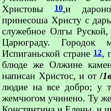
10
Христовы
,и дарон
принесоша Христу с дары
служебное Олгы Руской, 
Царюграду. Городок
12
Испиганьской стране
,
блюде же Олжине камен
написан Христос, и от
/
1
людие на все добро; у 
жемчюгом учинено. Ту же 
Констянтина и Елены, и 