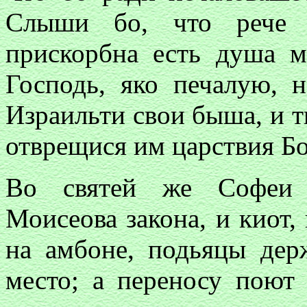
Слыши бо, что рече в
прискорбна есть душа 
Господь, яко печалую, 
Израильти свои быша, и ти
отврещися им царствия Б
Во святей же
Софеи
Моисеова закона, и киот
на амбоне, подьяцы де
место; а переносу поют