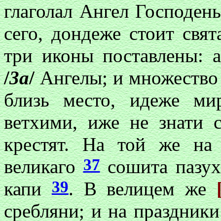
глаголал Ангел Господень
сего, дондеже стоит свя
три иконы поставлены: 
/
3а
/
Ангелы; и множество 
близь место, идеже ми
ветхими, иже не знати 
крестят. На той же на
37
великаго
сошита пазу
39
капи
. В велицем же
сребляни; и на праздник