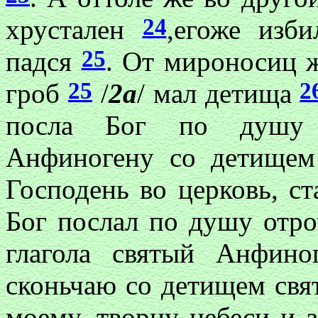
24
хрустален
,егоже изб
25
падся
. От мироносиц ж
25
2
гроб
/
2а
/ мал детища
посла Бог по душу 
Анфиногену со детищем
Господень во церковь, ст
Бог послал по душу отро
глагола святый Анфино
сконьчаю со детищем свя
моему, творцу небеси и 