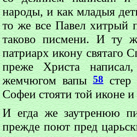
народы, и как младыя дет
то же все Павел хитрый 
таково писмени. И ту ж
патриарх икону святаго С
преже Христа написал
58
жемчюгом вапы
стер 
Софеи
стояти той иконе и 
И егда же заутренюю 
прежде поют пред царьс