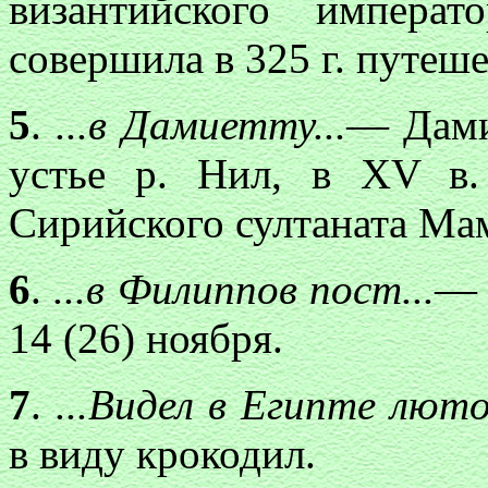
византийского императ
совершила в 325 г. путеше
5
.
...в Дамиетту...
—
Дами
устье р. Нил, в XV в.
Сирийского султаната Ма
6
.
...в Филиппов пост...
— 
14 (26) ноября.
7
.
...Видел в Египте лют
в виду крокодил.