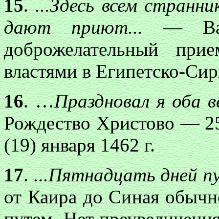
15
.
...Здесь всем странн
дают приют...
— Ва
доброжелательный при
властями в Египетско-Сир
16
. …
Праздновал я оба в
Рождество Христово — 25
(19) января 1462 г.
17
.
...Пятнадцать дней п
от Каира до Синая обыч
путем. Нет преувеличения