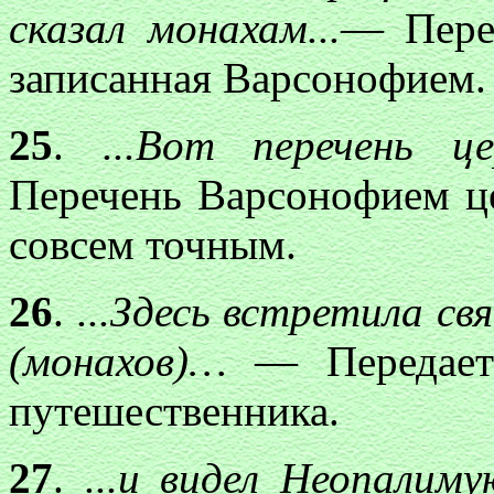
сказал монахам...
— Перед
записанная Варсонофием.
25
.
...Вот перечень ц
Перечень Варсонофием це
совсем точным.
26
.
...Здесь встретила с
(монахов)…
— Передает
путешественника.
27
.
...и видел Неопалиму