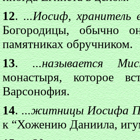
12
.
...Иосиф, хранитель е
Богородицы, обычно о
памятниках обручником.
13
.
...называется Мист
монастыря, которое вс
Варсонофия.
14
.
...житницы Иосифа Пр
к “Хожению Даниила, игу