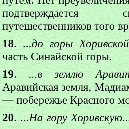
подтверждается с
путешественников того вр
18
.
...до горы Хоривской.
часть Синайской горы.
19
.
...в землю Арав
Аравийская земля, Мадиа
— побережье Красного мо
20
.
...На гору Хоривскую.