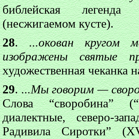
библейская легенда
(несжигаемом кусте).
28
.
...окован кругом
изображены святые про
художественная чеканка н
29
.
...Мы говорим — сво
Слова “своробина” (“
диалектные, северо-за
Радивила Сиротки” (X