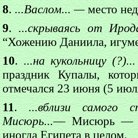
8
.
...Васлом... —
место нед
9
.
...скрываясь от Ирода
“Хожению Даниила, игуме
10
.
...на кукольницу (?)..
праздник Купалы, кото
отмечался 23 июня (5 июл
11
.
...вблизи самого 
Мисюрь...
— Мисюрь — на
иногда Египета в целом.