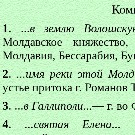
Ком
1
. ...
в землю Волошск
Молдавское княжество
Молдавия, Бессарабия, Бу
2
.
...имя реки этой Мол
устье притока г. Романов 
3
. ...
в Галлиполи...
— г. во
4
.
...святая Елена...