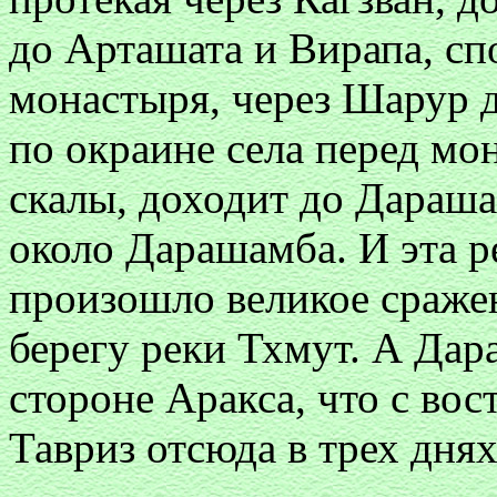
до Арташата и Вирапа, сп
монастыря, через Шарур д
по окраине села перед мо
скалы, доходит до Дарашам
около Дарашамба. И эта ре
произошло великое сраже
берегу реки Тхмут. А Дар
стороне Аракса, что с вос
Тавриз отсюда в трех днях