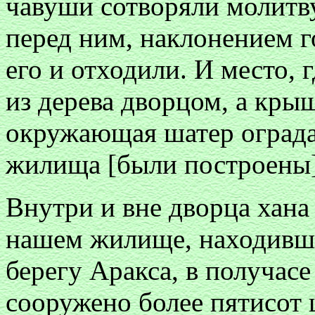
чавуши сотворяли молитву
перед ним, наклонением г
его и отходили. И место,
из дерева дворцом, а крыш
окружающая шатер ограда
жилища [были построены]
Внутри и вне дворца хана
нашем жилище, находивше
берегу Аракса, в получасе
сооружено более пятисот 