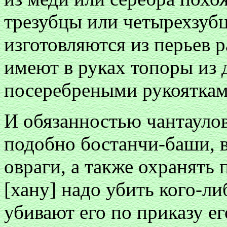
трезубцы или четырехзубц
изготовляются из перьев р
имеют в руках топоры из д
посеребреными рукояткам
И обязанностью чантаулов
подобно бостанчи-баши, 
овраги, а также охранять 
[хану] надо убить кого-ли
убивают его по приказу ег