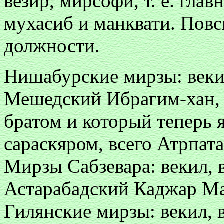
везир, мирсофи, т. е. гла
мухасиб и манквати. Повс
должности.
Нишабурские мирзы: векил
Мешедский Ибрагим-хан, 
братом и который теперь я
сараскяром, всего Атрпата
Мирзы Сабзевара: векил, 
Астарабадский Каджар Ма
Гилянские мирзы: векил, 