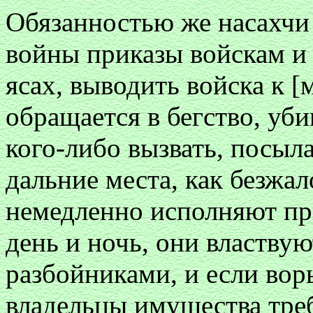
Обязанностью же насахчи 
войны приказы войскам и д
ясах, выводить войска к [
обращается в бегство, убив
кого-либо вызвать, посыл
дальние места, как безжа
немедленно исполняют при
день и ночь, они властвую
разбойниками, и если воры
владельцы имущества треб