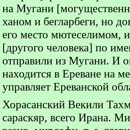
на Мугани [могущественн
ханом и бегларбеги, но до
его место мютеселимом, и
[другого человека] по им
отправили из Мугани. И о
находится в Ереване на м
управляет Ереванской обл
Хорасанский Векили Тахмас
сараскяр, всего Ирана. М