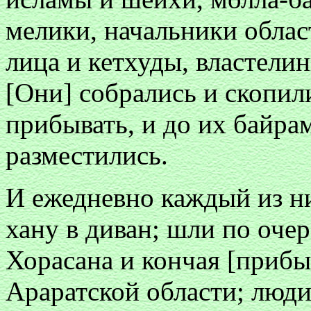
мелики, начальники облас
лица и кетхуды, властели
[Они] собрались и скопил
прибывать, и до их байрам
разместились.
И ежедневно каждый из ни
хану в диван; шли по оче
Хорасана и кончая [приб
Араратской области; люди