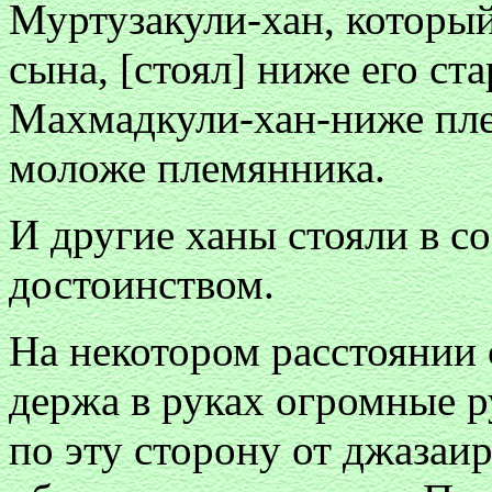
Муртузакули-хан, которы
сына, [стоял] ниже его с
Махмадкули-хан-ниже пле
моложе племянника.
И другие ханы стояли в со
достоинством.
На некотором расстоянии 
держа в руках огромные 
по эту сторону от джазаир