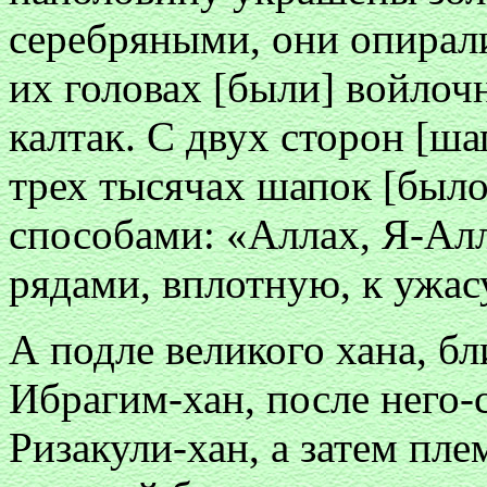
серебряными, они опирали
их головах [были] войлоч
калтак. С двух сторон [ша
трех тысячах шапок [был
способами: «Аллах, Я-Алл
рядами, вплотную, к ужас
А подле великого хана, бли
Ибрагим-хан, после него-
Ризакули-хан, а затем пл