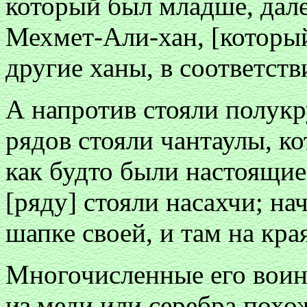
который был младше, дал
Мехмет-Али-хан, [который
другие ханы, в соответств
А напротив стояли полукру
рядов стояли чантаулы, к
как будто были настоящие
[ряду] стояли насахчи; на
шапке своей, и там на кра
Многочисленные его воин
из меди или серебра похо