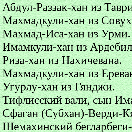
Абдул-Раззак-хан из Таври
Махмадкули-хан из Совух
Махмад-Иса-хан из Урми.
Имамкули-хан из Ардебил
Риза-хан из Нахичевана.
Махмадкули-хан из Ерева
Угурлу-хан из Гянджи.
Тифлисский вали, сын Им
Сфаган (Субхан)-Верди-Кя
Шемахинский бегларбеги-