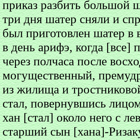
приказ разбить большой ш
три дня шатер сняли и спр
был приготовлен шатер в 
в день арифэ, когда [все] 
через полчаса после восхо
могущественный, премуд
из жилища и тростниковой
стал, повернувшись лицом
хан [стал] около него с ле
старший сын [хана]-Ризак