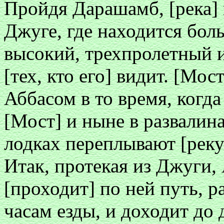
Пройдя Дарашамб, [река] 
Джуге, где находится бол
высокий, трехпролетный
[тех, кто его] видит. [Мо
Аббасом в то время, когда
[Мост] и ныне в развалин
лодках переплывают [реку
Итак, протекая из Джуги,
[проходит] по ней путь, 
часам езды, и доходит до