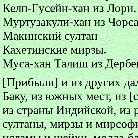
Келп-Гусейн-хан из Лори.
Муртузакули-хан из Чорса
Макинский султан
Кахетинские мирзы.
Муса-хан Талиш из Дербен
[Прибыли] и из других да
Баку, из южных мест, из [
из страны Индийской, из 
султаны, мирзы и мирсофи
исламы и шейхи, молла-б