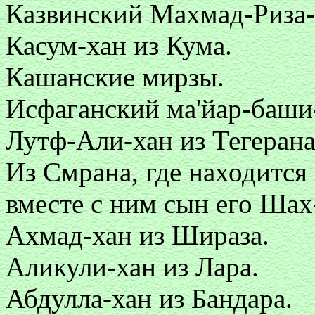
Казвинский Махмад-Риза-
Касум-хан из Кума.
Кашанские мирзы.
Исфаганский ма'йар-баши
Лутф-Али-хан из Тегерана
Из Смрана, где находится
вместе с ним сын его Шах
Ахмад-хан из Шираза.
Аликули-хан из Лара.
Абдулла-хан из Бандара.