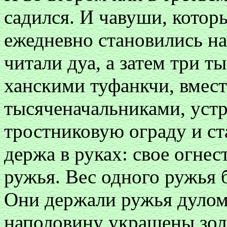
садился. И чавуши, которы
ежедневно становились на
читали дуа, а затем три 
ханскими туфанкчи, вмест
тысяченачальниками, уст
тростниковую ограду и ст
держа в руках: свое огне
ружья. Вес одного ружья 
Они держали ружья дулом 
наполовину украшены зол