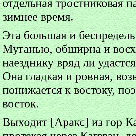
отдельная тростниковая п
зимнее время.
Эта большая и беспредель
Муганью, обширна и восх
наезднику вряд ли удастся
Она гладкая и ровная, воз
понижается к востоку, поэ
восток.
Выходит [Аракс] из гор Ка
протекая через Кагзван, д