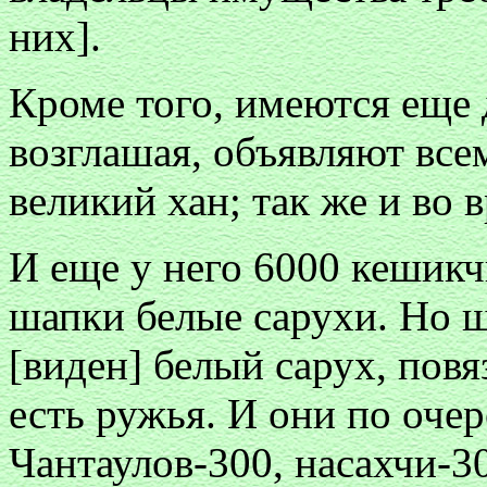
них].
Кроме того, имеются еще 
возглашая, объявляют всем
великий хан; так же и во 
И еще у него 6000 кешикч
шапки белые сарухи. Но ш
[виден] белый сарух, повя
есть ружья. И они по очер
Чантаулов-300, насахчи-30