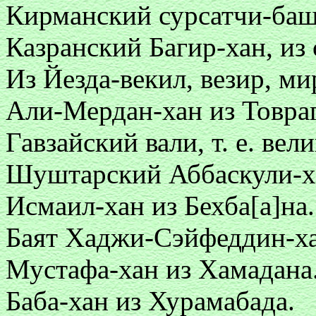
Кирманский сурсатчи-баш
Казранский Багир-хан, из
Из Йезда-векил, везир, м
Али-Мердан-хан из Товраг
Гавзайский вали, т. е. вел
Шуштарский Аббаскули-х
Исмаил-хан из Бехба[а]на.
Баят Хаджи-Сэйфеддин-ха
Мустафа-хан из Хамадана
Баба-хан из Хурамабада.