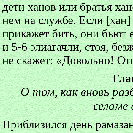
дети ханов или братья хан
нем на службе. Если [хан]
прикажет бить, они бьют 
и 5-6 элиагачли, стоя, без
не скажет: «Довольно! От
Гла
О том, как вновь раз
селаме 
Приблизился день рамазан