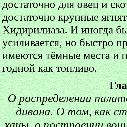
достаточно для овец и ско
достаточно крупные ягнята
Хидирилиаза. И иногда бы
усиливается, но быстро п
имеются тёмные места и 
годной как топливо.
Гл
О распределении палат
дивана. О том, как с
ханы, о построении вои