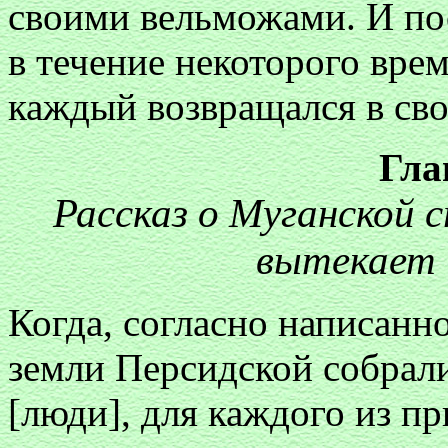
своими вельможами. И пос
в течение некоторого врем
каждый возвращался в св
Гла
Рассказ о Муганской с
вытекает 
Когда, согласно написанно
земли Персидской собрал
[люди], для каждого из п