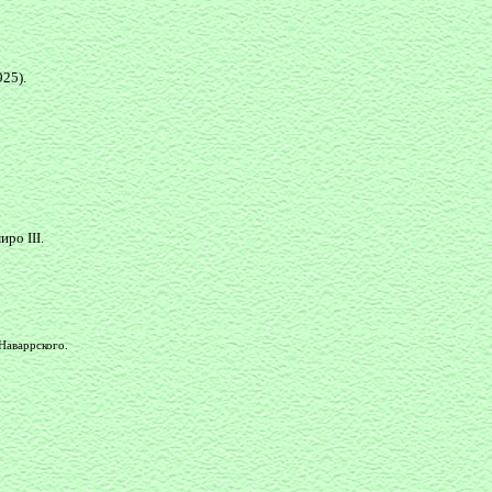
925).
ро III.
Наваррского.