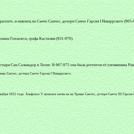
рагонте, и наконец на Санче Санчес, дочери Санчо Гарсия I Наваррского (905-
нана Гонзалеса, графа Кастилии (931-970).
стыря Сан Сальвадор в Леоне. В 967-975 она была регентом её племянника Рами
акке Санчес, дочери Санчо Гарсия I Наваррского.
абря 1022 года. Альфонсо V женился снова на на Уракке Санчес, дочери Санчо III Гарсия 