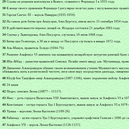
29
Ссылка на решения консилиума в Коянсе, созванного Фернандо I в 1055 году.
30
К конце своего правления Фернандо I регулярно получал дань с мусульманских правите
31
Гарсия Санчес III – король Наварры (1035-1054).
32
На самом деле битва при Атапуэрке, близ Бургоса, имела место 15 сентября 1054 года.
33
В действительности перенос мощей св. Исидора состоялся 21 декабря 1063 года.
34
Стычка у Льянтадильи, близ Писуэрги, случилась 19 июля 1068 года.
35
Битва при Голпехере, в 30 км к западу от Писуэрги случилась в январе 1072 года.
36
Аль-Мамун, правитель Толедо (1044-75).
37
Решение Альфонсо VI заменить так называемую мозарабскую литургию римской было св
38
Ибн Аббад – династия правителей Севильи. Пелайо имеет ввиду аль- Мутаммида, прави
39
Движение Альморавидов обязано своим возникновением учению Маликитского миссион
обязывались жить в религиозной чистоте, неся свою веру посредством джихада, священн
40
Юсуф бен Ташуфин-эмир Альморавидов (1087-1106), нанес поражение войску Альфонсо
41
24 июня
42
Педро, епископ Леона (1087? – 1111?).
43
Инес – дочь герцога Вильгельма VIII Аквитанского, вышла замуж за Альфонсо VI в 1074 
44
Констанция – сестра герцога Удо I Бургундского, вышла замуж за Альфонсо VI в 1079 г
45
Уракка – королева Леона-Кастилии (1109-26).
46
Раймонд – кузен герцога Удо I Бургундского, управлял графством Галисия с 1090 до са
47
Альфонсо VII – король Леона-Кастилии (1126-1157).