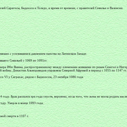
лей Сарагосы, Бадахоса и Толедо, и время от времени, с правителей Севильи и Валенсии.
язано с усилившимся давлением папства на Латинском Западе.
вшего Севильей с 1069 по 1091гг.
ера Ибн Яшина, распространенному между племенами жившими по рекам Сенегал и Нигер
ой войны. Династия Альморавидов управляла Северной Африкой в период с 1055 по 1147 гг
 VI у Саграхас, рядом с Бадахосом, 23 октября 1086 года.
году. Брак распался три года спустя, вероятно, из-за того, что жена не могла родить нас
оду. Умерла в конце 1093 года.
мой смерти в 1107 г.