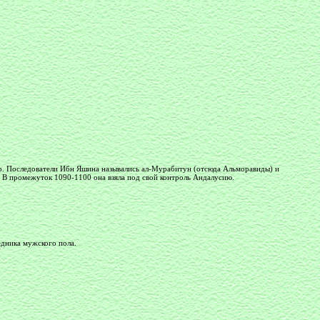
. Последователи Ибн Яшина назывались ал-Мурабитун (отсюда Альморавиды) и
. В промежуток 1090-1100 она взяла под свой контроль Андалусию.
ледника мужского пола.