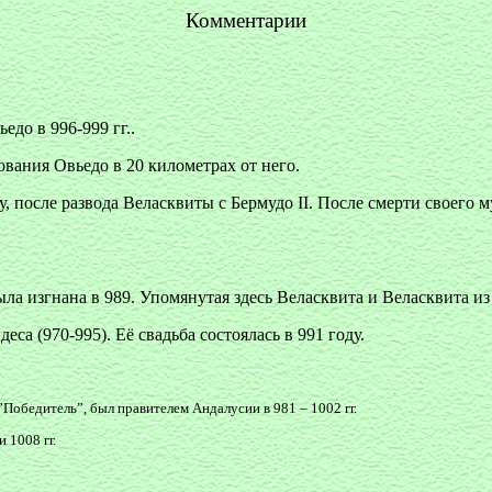
Комментарии
до в 996-999 гг..
ования Овьедо в 20 километрах от него.
 после развода Веласквиты с Бермудо II. После смерти своего м
ыла изгнана в 989. Упомянутая здесь Веласквита и Веласквита из
а (970-995). Её свадьба состоялась в 991 году.
Победитель”, был правителем Андалусии в 981 – 1002 гг.
 1008 гг.