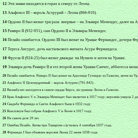
12
Эти замки находятся в горах к северу от Леона.
13
Альфонсо III – король Аструрий – Леона (866-910).
14
Ордоно II был женат три раза: впервые – на Эльвире Менендес, далее на А
15
Рамиро II (932-951), сын Ордоно II и Эльвиры Менендес.
16
Пелайо ошибается. Ордоно III был женат на Уракке Фернандес, дочери Фер
17
Тереса Ансурес, дочь кастильского магната Асура Фернандеса.
18
Фруела II (924-25) был женат дважды: на Нунило и затем на Уракке.
19
Эльвира-дочь Рамиро II и его второй жены Уракки Санчес, аббатесса мона
20
Пелайо ошибается. Рамиро II был женат на Адосинде Гутиерас из Галисии, затем на Ур
21
Альфонсо II Целомудренный – король Астурии (791-842).
22
Виллабуэно находится в самом сердце Бирсо, на границе Леона и Галисии.
23
Брак Альфонсо V и Эльвиры Менендес был заключен в 1017 году; королева умерла 2 дек
24
Свадьба Фернандо и Санчи Альфонсо была в 1032 году.
25
Консилиум был собран Альфонсо V в Леоне в 1017 году.
26
На самом деле 29 лет.
27
Ошибка Пелайо. Битва при Тамароне случилась 4 сентября 1037 года.
28
Фернандо I был объявлен королем Леона 22 июня 1038 года.