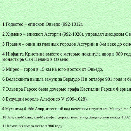
1
Годестео – епископ Овьедо (992-1012).
2
Химено – епископ Асторги (992-1028), управлял диоцезом Овье
3
Правия – один из главных городов Астурии в 8-м веке до осн
4
Инфанта Кристина вместе с матерью покинула двор в 989 году,
монастырь Сан Пелайо в Овьедо.
5
Мирес – город в 15 км на юго-восток от Овьедо.
6
Веласквита вышла замуж за Бермудо II в октябре 981 года и б
7
Эльвира Гарсес была дочерью графа Кастилии Гарсия Фернандес
8
Будущий король Альфонсо V (999-1028).
9
Мухаммад б. Аби Амир, известный под почетным титулом аль-Мансур, т.е. ”
10
Абд аль-Малик, аль-Муззафар, держал власть над Андалусией между 1002 и
11
Кампания имела место в 986 году.