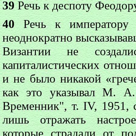
39
Речь к деспоту Феодору,
40
Речь к императору М
неоднократно высказывавш
Византии не создали
капиталистических отнош
и не было никакой «греч
как это указывал М. А.
Временник", т. IV, 1951,
лишь отражать настрое
которые страдали от п