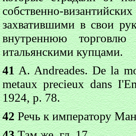
собственно-византийск
захватившими в свои р
внутреннюю торговлю 
итальянскими купцами.
41
A. Andreades. De la mon
metaux precieux dans I'Em
1924, p. 78.
42
Речь к императору Ману
43
Там же, гл. 17.