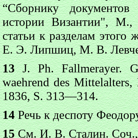
“Сборнику документов 
истории Византии", М.,
статьи к разделам этого 
Е. Э. Липшиц, М. В. Левче
13
J. Ph. Fallmerayer. G
waеhrend des Mittelalters, 
1836, S. 313—314.
14
Речь к деспоту Феодору,
15
См. И. В. Сталин. Соч., 