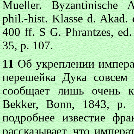
Мuellеr. Byzantinische A
phil.-hist. Klasse d. Akad.
400 ff. S G. Phrantzes, ed.
35, p. 107.
11
Об укреплении импер
перешейка Дука совсем 
сообщает лишь очень кра
Bekker, Bonn, 1843, р. 
подробнее известие фра
рассказывает, что импера