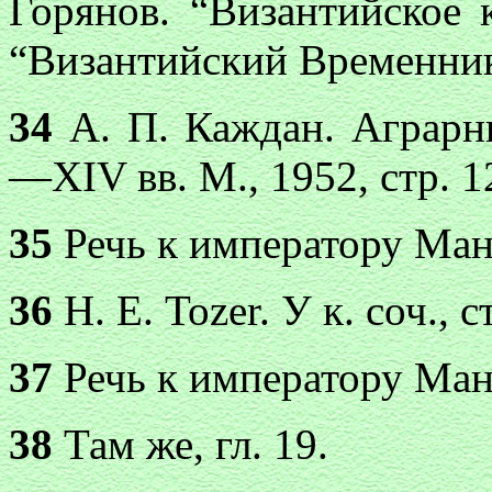
Горянов. “Византийское 
“Византийский Временник",
34
А. П. Каждан. Аграрн
—XIV вв. М., 1952, стр. 1
35
Речь к императору Ману
36
Н. Е. Tozer. У к. соч., с
37
Речь к императору Ману
38
Там же, гл. 19.