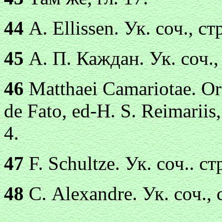
44
А. Еllissen. Ук. соч., стр
45
А. П. Каждан. Ук. соч., 
46
Matthaei Camariotae. Or
de Fato, ed-H. S. Reimariis
4.
47
F. Schultze. Ук. соч.. ст
48
С. Alexandre. Ук. соч., 