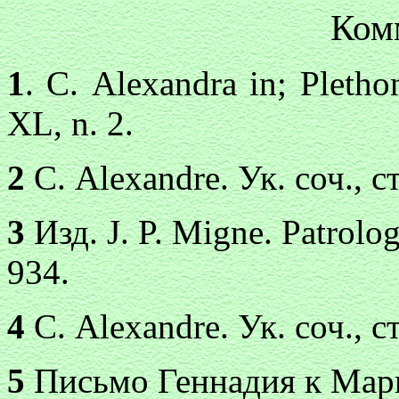
Ком
1
. С. Alexandra in; Plethon
XL, n. 2.
2
С. Alexandre. Ук. соч., 
3
Изд. J. P. Migne. Patrolo
934.
4
С. Alexandre. Ук. соч., 
5
Письмо Геннадия к Марк