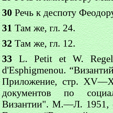
30
Речь к деспоту Феодору,
31
Там же, гл. 24.
32
Там же, гл. 12.
33
L. Petit et W. Regel.
d'Esphigmenou. “Византий
Приложение, стр. XV—X
документов по социал
Византии". М.—Л. 1951, 