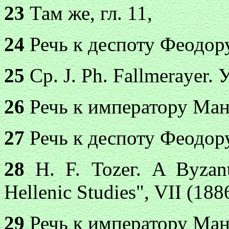
23
Там же, гл. 11,
24
Речь к деспоту Феодору,
25
Ср. J. Ph. Fallmerayer. У
26
Речь к императору Ману
27
Речь к деспоту Феодору,
28
Н. F. Тоzег. A Byzant
Hellenic Studies", VII (1886
29
Речь к императору Ману