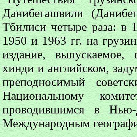
Данибегашвили (Данибе
Тбилиси четыре раза: в 1
1950 и 1963 гг. на грузи
издание, выпускаемое,
хинди и английском, заду
преподносимый советс
Национальному комит
проводившимся в Нью-
Международным географи