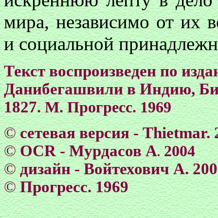
мира, независимо от их 
и социальной принадлежн
Текст воспроизведен по изд
Данибегашвили в Индию, Бир
1827
. М. Прогресс. 1969
©
сетевая версия - Тhietmar. 
©
OCR -
Мурдасов А
2004
.
©
дизайн - Войтехович А. 20
©
Прогресс. 1969