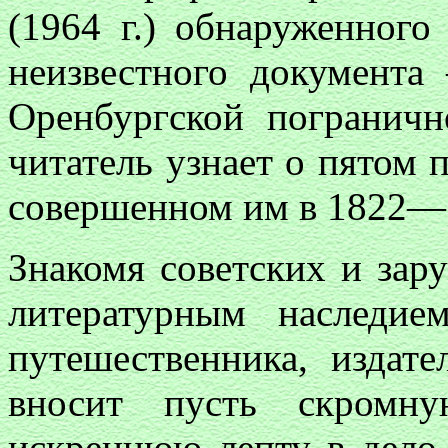
(1964 г.) обнаруженного
неизвестного документа
Оренбургской погранич
читатель узнает о пятом 
совершенном им в 1822—1
Знакомя советских и зар
литературным наследием
путешественника, издат
вносит пусть скромну
искреннюю лепту в дело