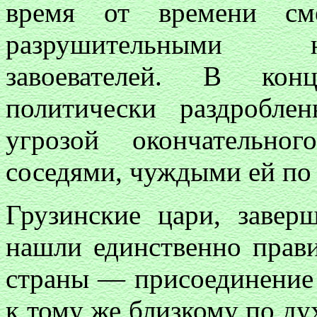
время от времени сме
разрушительными 
завоевателей. В конц
политически раздробле
угрозой окончательн
соседями, чуждыми ей по 
Грузинские цари, завер
нашли единственно прав
страны — присоединение 
к тому же близкому по ду