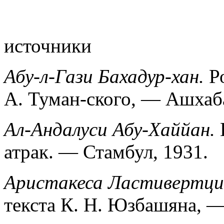
источники
Абу-л-Гази Бахадур-хан.
Ро
А. Туман-ского, — Ашхаба
Ал-Андалуси Абу-Хаййан.
К
атрак. — Стамбул, 1931.
Аристакеса Ластивертци
текста К. Н. Юзбашяна, —