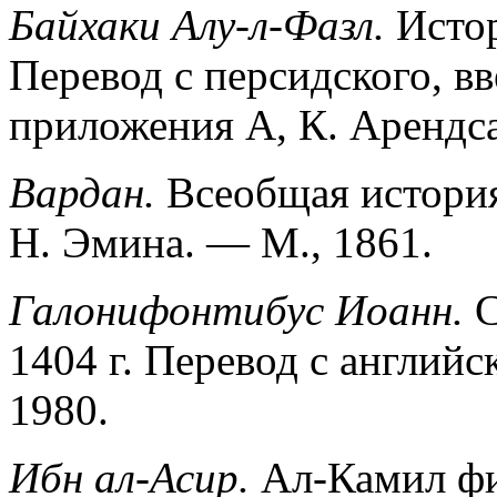
Байхаки Алу-л-Фазл.
Истор
Перевод с персидского, в
приложения А, К. Арендса
Вардан.
Всеобщая история
Н. Эмина. — М., 1861.
Галонифонтибус Иоанн.
С
1404 г. Перевод с английс
1980.
Ибн ал-Асир.
Ал-Камил фи-