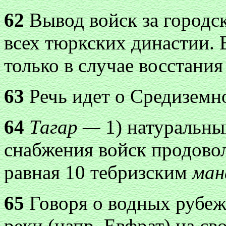
62
Вывод войск за городс
всех тюркских династии. 
только в случае восстания
63
Речь идет о Средиземн
64
Тагар —
1) натуральны
снабжения войск продоволь
равная 10 тебризским
ман
65
Говоря о водных рубежа
реки (напр. Евфрат) на с