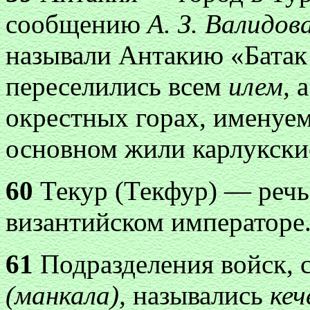
сообщению
А. З. Валидов
называли Антакию «Батак
переселились всем
илем,
а
окрестных горах, именуем
основном жили карлукски
60
Текур (Текфур) — речь 
византийском императоре
61
Подразделения войск, 
(манкала),
назывались
кеч