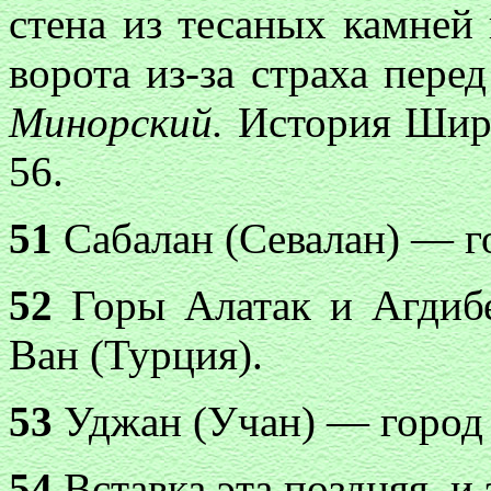
стена из тесаных камней
ворота из-за страха пере
Минорский.
История Ширв
56.
51
Сабалан (Севалан) — го
52
Горы Алатак и Агдибе
Ван (Турция).
53
Уджан (Учан) — город
54
Вставка эта поздняя, и