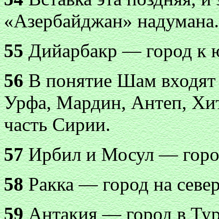
«Азербайджан» надумана.
55
Дийарбакр — город к юг
56
В понятие Шам входят 
Урфа, Мардин, Антеп, Хит
часть Сирии.
57
Ирбил и Мосул — город
58
Ракка — город на севе
59
Антакия — город в Тур