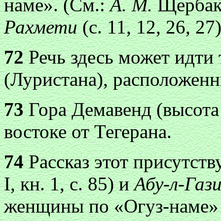
наме». (См
.:
А. М.
Щербак,
Рахмети
(с. 11, 12, 26, 27)
72
Речь здесь может идти 
(Луристана), расположенн
73
Гора Демавенд (высота 
востоке от Тегерана.
74
Рассказ этот присутств
I, кн. 1, с. 85) и
Абу-л-Газ
женщины по «Огуз-наме