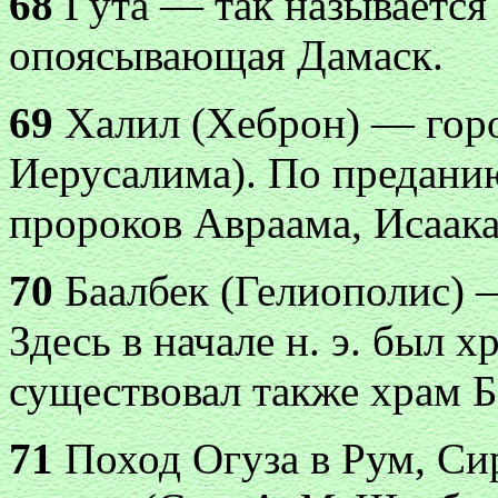
68
Гута — так называется 
опоясывающая Дамаск.
69
Халил (Хеброн) — горо
Иерусалима). По предани
пророков Авраама, Исаака
70
Баалбек (Гелиополис) 
Здесь в начале н. э. был 
существовал также храм Б
71
Поход Огуза в Рум, Си