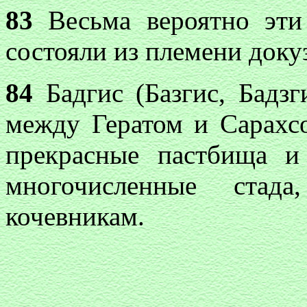
83
Весьма вероятно эти 
состояли из племени докуз
84
Бадгис (Базгис, Бадзг
между Гератом и Сарахсо
прекрасные пастбища и
многочисленные стада
кочевникам.