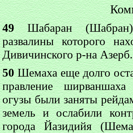
Ком
49
Шабаран (Шабран)
развалины которого нах
Дивичинского р-на Азерб.
50
Шемаха еще долго оста
правление ширваншаха
огузы были заняты рейда
земель и ослабили кон
города Йазидийя (Шема