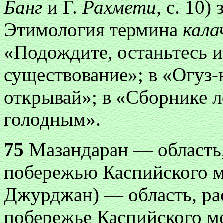
Банг
и Г.
Рахмети,
с. 10)
Этимология термина
кала
«Подождите, останьтесь и
существование»; в «Огуз-
открывай»; в «Сборнике 
голодным».
75
Мазандаран — область
побережью Каспийского мо
Джурджан) — область, ра
побережье Каспийского м