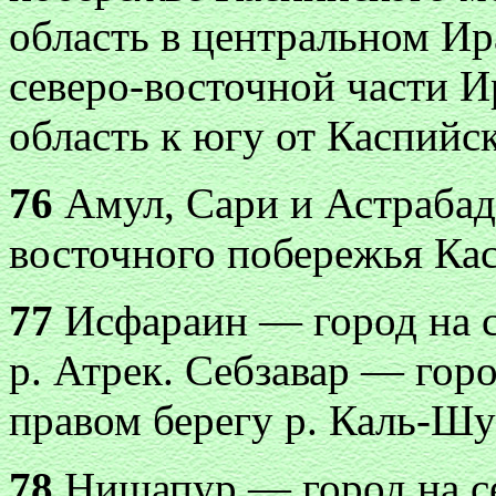
область в центральном Ир
северо-восточной части И
область к югу от Каспийс
76
Амул, Сари и Астрабад
восточного побережья Ка
77
Исфараин — город на се
р. Атрек. Себзавар — горо
правом берегу р. Каль-Шу
78
Нишапур — город на се