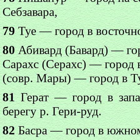
Себзавара,
79
Туе — город в восточн
80
Абивард (Бавард) — гор
Сарахс (Серахс) — город
(совр. Мары) — город в 
81
Герат — город в запа
берегу р. Гери-руд.
82
Басра — город в южно