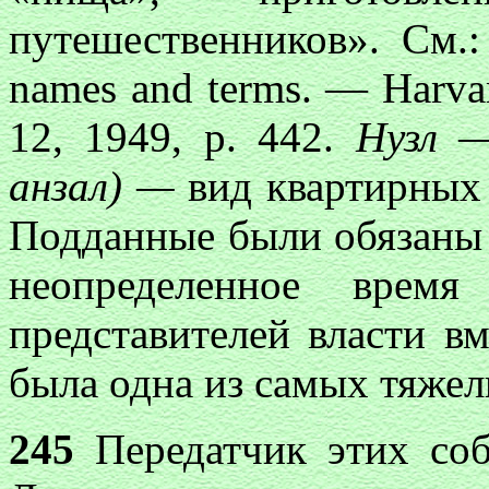
путешественников». См.:
names and terms. — Harvard
12, 1949,
p. 442.
Нузл 
анзал) —
вид квартирных 
Подданные были обязаны 
неопределенное врем
представителей власти в
была одна из самых тяжел
245
Передатчик этих соб