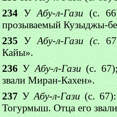
234
У
Абу-л-Гази
(с. 66
прозываемый Кузыджы-бе
235
У
Абу-л-Гази (с.
67)
Кайы».
236
У
Абу-л-Гази
(с. 67
звали Миран-Кахен».
237
У
Абу-л-Гази
(с. 67)
Тогурмыш. Отца его звал