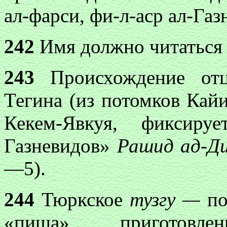
ал-фарси, фи-л-аср ал-Газ
242
Имя должно читаться 
243
Происхождение отц
Тегина (из потомков Кайи
Кекем-Явкуя, фиксир
Газневидов»
Рашид ад-Д
—5).
244
Тюркское
тузгу —
п
«пища», приготовл