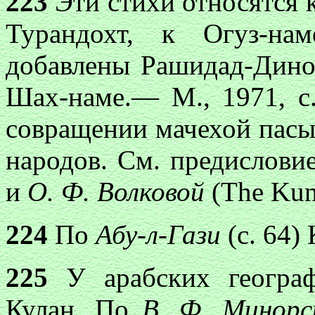
223
Эти стихи относятся 
Турандохт, к Огуз-н
добавлены Рашидад-Дино
Шах-наме.— М., 1971, с
совращении мачехой пасы
народов. См. предислови
и
О. Ф. Волковой
(The Kun
224
По
Абу-л-Гази
(с. 64)
225
У арабских географ
Кулан. По
В. Ф. Минорс