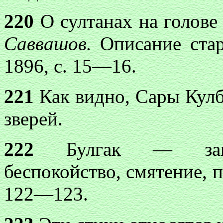
220
О султанах на голове 
Саввашов.
Описание стар
1896, с. 15—16.
221
Как видно, Сары Кулба
зверей.
222
Булгак — замеша
беспокойство, смятение, п
122—123.