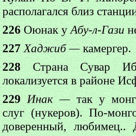
располагался близ станци
226
Оюнак у
Абу-л-Гази
не
227
Хаджиб —
камергер.
228
Страна Сувар Иб
локализуется в районе Ис
229
Инак —
так у монг
слуг (нукеров). По-мон
доверенный, любимец..