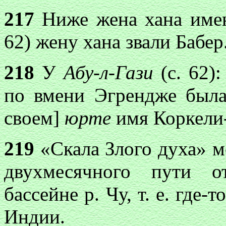
217
Ниже жена хана имен
62) жену хана звали Бабер
218
У
Абу-л-Гази
(с. 62)
по вмени Эгрендже была
своем]
юрте
имя Коркел
219
«Скала Злого духа» м
двухмесячного пути о
бассейне р. Чу, т. е. где-
Индии.