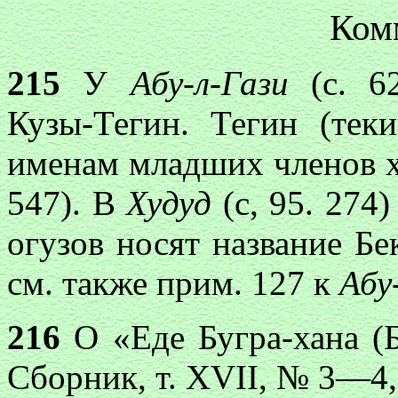
Ком
215
У
Абу-л-Гази
(с. 6
Кузы-Тегин. Тегин (тек
именам младших членов х
547). В
Худуд
(с, 95. 274)
огузов носят название Бе
см. также прим. 127 к
Абу
216
О «Еде Бугра-хана (Б
Сборник, т. XVII, № 3—4, 