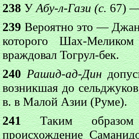
238
У
Абу-л-Гази (с.
67) 
239
Вероятно это — Джанке
которого Шах-Мелико
враждовал Тогрул-бек.
240
Рашид-ад-Дин
допуск
возникшая до сельджуков
в. в Малой Азии (Руме)
.
241
Таким образом п
происхождение Саманид