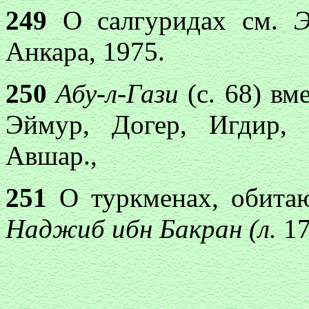
249
О салгуридах см.
Э
Анкара, 1975.
250
Абу-л-Гази
(с. 68) вм
Эймур, Догер, Игдир,
Авшар.,
251
О туркменах, обитаю
Наджиб ибн Бакран (л.
17