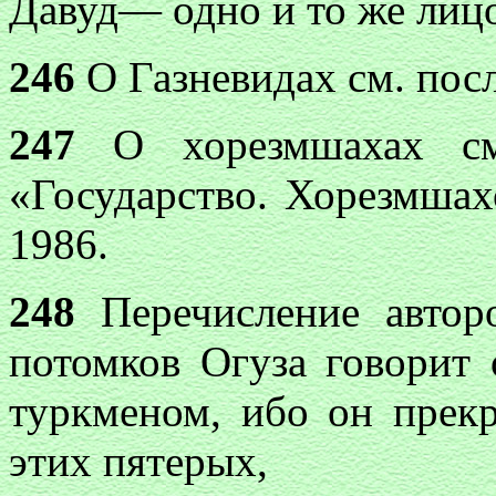
Давуд— одно и то же лиц
246
О Газневидах см. пос
247
О хорезмшахах с
«Государство. Хорезмша
1986.
248
Перечисление автор
потомков Огуза говорит 
туркменом, ибо он прекр
этих пятерых,