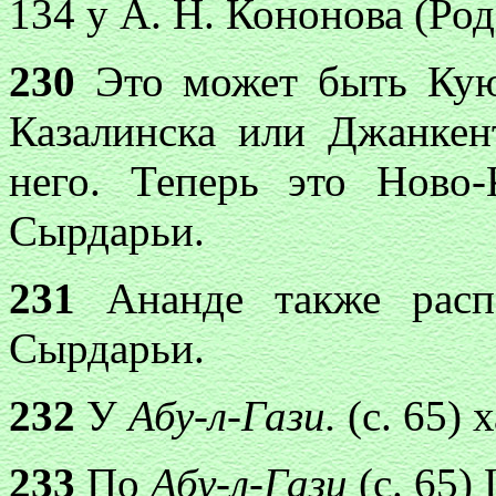
134 у А. Н. Кононова (Род
230
Это может быть Кую
Казалинска или Джанкен
него. Теперь это Ново
Сырдарьи.
231
Ананде также распо
Сырдарьи.
232
У
Абу-л-Гази.
(с. 65) 
233
По
Абу-л-Гази
(с. 65)