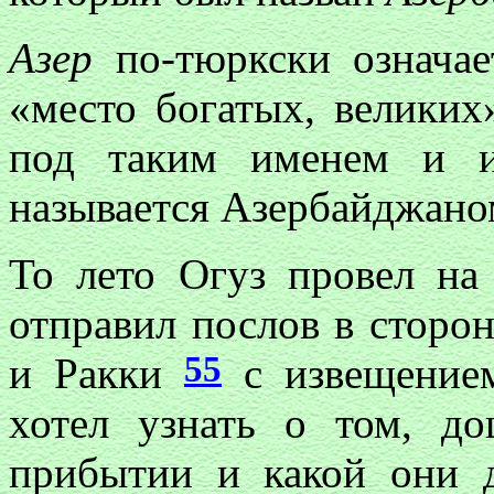
Азер
по-тюркски означа
«место богатых, великих»
под таким именем и и
называется Азербайджано
То лето Огуз провел н
отправил послов в сторон
55
и Ракки
с извещением
хотел узнать о том, д
прибытии и какой они д