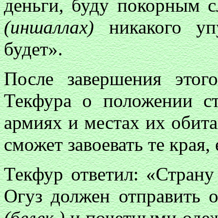
деньги, буду покорным с
(иншаллах)
никакого уп
будет».
После завершения этого
Текфура о положении с
армиях и местах их обита
сможет завоевать те края,
Текфур ответил: «Страну
Огуз должен отправить 
(белек.)
и почетными одеж