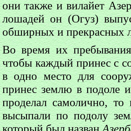
они также и вилайет Аз
лошадей он (Огуз) выпу
обширных и прекрасных 
Во время их пребывания
чтобы каждый принес с с
в одно место для соору
принес землю в подоле и
проделал самолично, то
высыпали по подолу зем
который был назван
Азерб