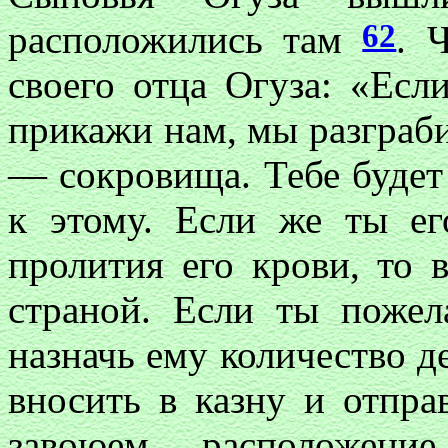
62
расположились там
. 
своего отца Огуза: «Есл
прикажи нам, мы разграби
— сокровища. Тебе будет 
к этому. Если же ты е
пролития его крови, то 
страной. Если ты пожел
назначь ему количество д
вносить в казну и отпра
завоюем расположен