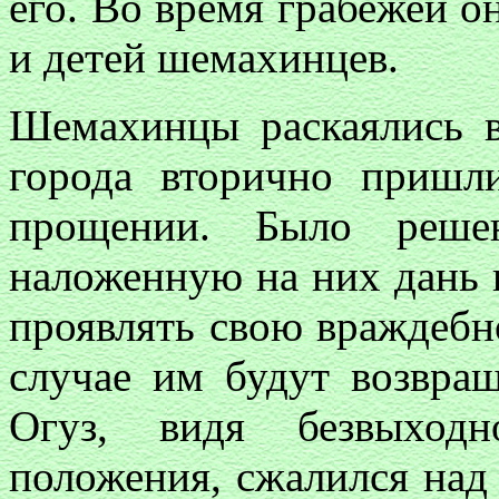
его. Во время грабежей о
и детей шемахинцев.
Шемахинцы раскаялись в
города вторично пришл
прощении. Было реше
наложенную на них дань 
проявлять свою враждебно
случае им будут возвра
Огуз, видя безвыходн
положения, сжалился над