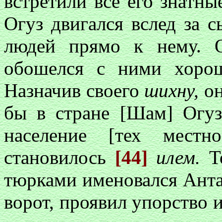
встретили все его знатны
Огуз двигался вслед за 
людей прямо к нему. 
обошелся с ними хоро
Назначив своего
шихну,
он
бы в стране [Шам] Огуз
население [тех местн
становилось
[44]
илем.
То
тюрками именовался Ан
ворот, проявил упорство и