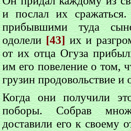
Он придал каждому из св
и послал их сражаться.
прибывшими туда сыно
одолели
[43]
их и разгром
от их отца Огуза прибыл
им его повеление о том, 
грузин продовольствие и 
Когда они получили эт
поборы. Собрав множе
доставили его к своему о