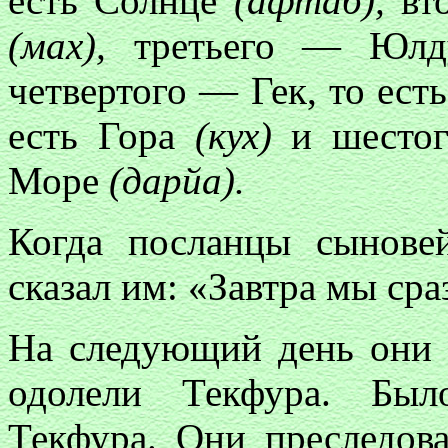
есть Солнце
(афтаб),
вто
(мах),
третьего — Юлду
четвертого — Гек, то ест
есть Гора
(кух)
и шесто
Море
(дарйа).
Когда посланцы сынове
сказал им: «Завтра мы сра
На следующий день они о
одолели Текфура. Был
Текфура. Они преследов