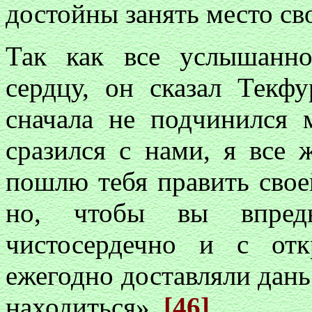
достойны занять место сво
Так как все услышанн
сердцу, он сказал Текф
сначала не подчинился 
сразился с нами, я все
пошлю тебя править своей
но, чтобы вы впредь
чистосердечно и с от
ежегодно доставляли дань 
находиться».
[46]