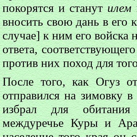
покорятся и станут
илем
вносить свою дань в его 
случае] к ним его войска 
ответа, соответствующего
против них поход для тог
После того, как Огуз о
отправился на зимовку в
избрал для обитания
междуречье Куры и Ара
население того края он 