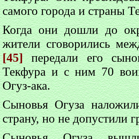
самого города и страны Т
Когда они дошли до ок
жители сговорились меж
[45]
передали его сыно
Текфура и с ним 70 вои
Огуз-ака.
Сыновья Огуза наложил
страну, но не допустили г
Сыновья Огуза вышл