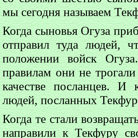
мы сегодня называем Тек
Когда сыновья Огуза приб
отправил туда людей, ч
положении войск Огуз
правилам они не трогал
качестве посланцев. И 
людей, посланных Текфуро
Когда те стали возвращать
направили к Текфуру св