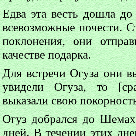
Едва эта весть дошла до
всевозможные почести. С
поклонения, они отпра
качестве подарка.
Для встречи Огуза они в
увидели Огуза, то [ср
выказали свою покорность
Огуз добрался до Шемах
дней. В течении этих дн