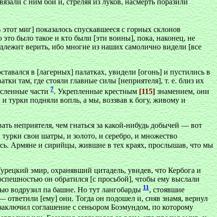
язали с ним бой и, стреляя из луков, насмерть поразили
В этот миг] показалось спускавшееся с горных склонов
 это было такое и кто были [эти воины], пока, наконец, не
длежит верить, ибо многие из наших самолично видели [все
ставался в [лагерных] палатках, увидели [огонь] и пустились в
тки там, где стояли главные силы [неприятеля], т. е. близ их
7
численные части
. Укрепленные крестным
[115]
знамением, они
и турки подняли вопль, а мы, воззвав к богу, живому и
ать неприятеля, чем гнаться за какой-нибудь добычей — вот
 турки свои шатры, и золото, и серебро, и множество
лись. Армяне и сирийцы, жившие в тех краях, прослышав, что мы
Турецкий эмир, охранявший цитадель, увидев, что Кербога и
поспешностью он обратился [с просьбой], чтобы ему выслали
11
стью водрузил па башне. Но тут лангобарды
, стоявшие
— ответили [ему] они. Тогда он подошел и, сняв знамя, вернул
 заключил соглашение с сеньором Боэмундом, по которому