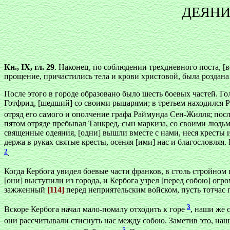
ДЕЯНИ
Кн., IX, гл. 29
. Наконец, по соблюдении трехдневного поста, [в
прощение, причастились тела и крови христовой, была роздан
После этого в городе образовано было шесть боевых частей. 
Готфрид, [шедший] со своими рыцарями; в третьем находился 
отряд его самого и ополчение графа Раймунда Сен-Жилля; пос
пятом отряде пребывал Танкред, сын маркиза, со своими люд
священные одеяния, [одни] вышли вместе с нами, неся кресты и 
держа в руках святые кресты, осеняя [ими] нас и благословляя
2
.
Когда Кербога увидел боевые части франков, в столь стройном
[они] выступили из города, и Кербога узрел [перед собою] огр
зажженный
[114]
перед неприятельским войском, пусть тотчас п
3
Вскоре Кербога начал мало-помалу отходить к горе
, наши же 
они рассчитывали стиснуть нас между собою. Заметив это, на
5