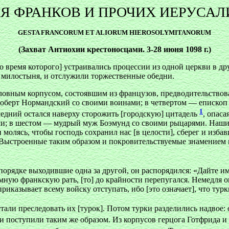
Я ФРАНКОВ И ПРОЧИХ ИЕРУСА
GESTA FRANCORUM ET ALIORUM HIEROSOLYMITANORUM
(Захват Антиохии крестоносцами. 3-28 июня 1098 г.)
о время которого] устраивались процессии из одной церкви в дру
а милостыня, и отслужили торжественные обедни.
Головным корпусом, состоявшим из французов, предводительство
Роберт Нормандский со своими воинами; в четвертом — епископ
1
ледний остался наверху сторожить [городскую] цитадель
, опаса
ьми; в шестом — мудрый муж Боэмунд со своими рыцарями. Наши
молясь, чтобы господь сохранил нас [в целости], сберег и избав
. Выстроенные таким образом и покровительствуемые знамением к
 порядке выходившие одна за другой, он распорядился: «Дайте и
омную франкскую рать, [то] до крайности перепугался. Немедля о
риказывает всему войску отступать, ибо [это означает], что тур
стали преследовать их [турок]. Потом турки разделились надвое: 
ши поступили таким же образом. Из корпусов герцога Готфрида 