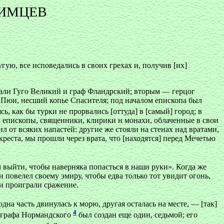
ЛИМЦЕВ
гую, все исповедались в своих грехах и, получив [их]
вали Гуго Великий и граф Фландрский; вторым — герцог
 Пюи, несший копье Спасителя; под началом епископа был
ясь, как бы турки не прорвались [оттуда] в [самый] город; в
 епископы, священники, клирики н монахи, облаченные в свои
ил от всяких напастей: другие же стояли на стенах над вратами,
реста, мы прошли через врата, что [находятся] перед Мечетью
м выйти, чтобы наверняка попасться в наши руки». Когда же
н повелел своему эмиру, чтобы едва только тот увидит огонь,
ки проиграли сражение.
одна часть двинулась к морю, другая осталась на месте, — [так]
4
и графа Нормандского
был создан еще один, седьмой; его