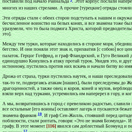
поставили под начало Райнальда
. Этот корпус послали напере
многих из наших стрелами. А прочие [турецкие] отряды стоял
Эти отряды стали с обеих сторон подступать к нашим и окружать
бесчисленное воинство на белых конях, и все знамена тоже были
уразумели, что то была подмога Христа, которой предводител
это].
Между тем турки, которые находились в стороне моря, убедившис
бегство. И они поняли этот знак и, прихватив [с собою] все це
палаток. Герцог Готфрид, и граф Фландрский, и Гуго Великий 
единодушно Кинулись в атаку протай турок. Увидев это, и друг
истинному, пустились против них вскачь и начали битву во им
Дрожа от страха, турки пустились наутек, и наши преследовал
так-то те, подвергаясь атакам [наших], были преследуемы до Ж
драгоценностей, а также овец и коров, коней и мулов, верблюд
взяли верх над турками, устремились им наперерез в гору, и ко
А мы, возвратившись в город с превеликою радостью, славили 
все остальные [его воины] оставляют лагерь и пускаются бежа
10
знамена франков
. И граф Сен-Жилль, стоявший перед цитаде
поблизости, стали роптать, говоря: «Это не знамя Боэмунда». И
графу. В этот момент
[116]
явился сам доблестный Боэмунд и пе
12