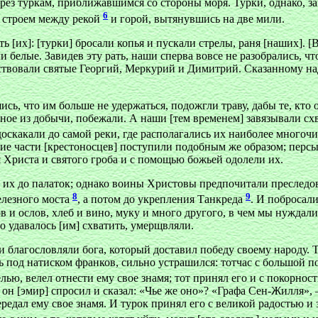
рез туркам, приближавшимся со стороны моря. Турки, однако, зав
6
и строем между рекой
и горой, вытянувшись на две мили.
 [их]: [турки] бросали копья и пускали стрелы, раня [наших]. [
 белые. Завидев эту рать, наши сперва вовсе не разобрались, что
ьствовали святые Георгий, Меркурий и Димитрий. Сказанному на
ь, что им больше не удержаться, подожгли траву, дабы те, кто о
нное из добычи, побежали. А наши [тем временем] завязывали схва
доскакали до самой реки, где располагались их наиболее много
ие части [крестоносцев] поступили подобным же образом; персы 
я Христа и святого гроба и с помощью божьей одолели их.
и их до палаток; однако воины Христовы предпочитали преследов
8
9
елезного моста
, а потом до укрепления Танкреда
. И побросали
ов и ослов, хлеб и вино, муку и много другого, в чем мы нужда
го удавалось [им] схватить, умерщвляли.
и благословляли бога, который доставил победу своему народу. 
ть под натиском франков, сильно устрашился: тотчас с большой 
лью, велел отнести ему свое знамя; тот принял его и с покорно
 он [эмир] спросил и сказал: «Чье же оно»? «Графа Сен-Жилля», 
редал ему свое знамя. И турок принял его с великой радостью и