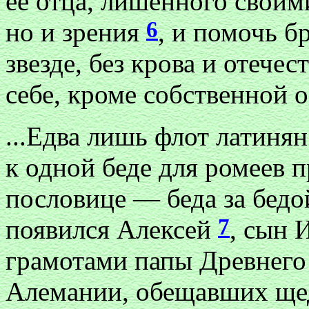
ее отца, лишенного своим
6
но и зрения
, и помочь б
звезде, без крова и отече
себе, кроме собственной о
...Едва лишь флот латиня
к одной беде для ромеев 
пословице — беда за бедой
7
появился Алексей
, сын 
грамотами папы Древнег
Алемании, обещавших щед