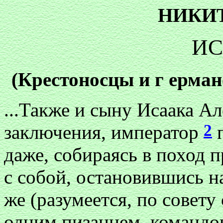
НИКИ
ИС
(Крестоносцы и г ерма
...Также и сыну Исаака А
2
заключения, император
п
даже, собираясь в поход 
с собой, остановившись н
же (разумеется, по совету
одним пизанцем, команд