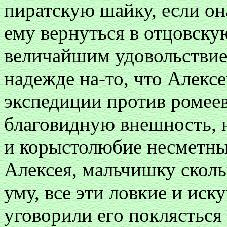
пиратскую шайку, если он
ему вернуться в отцовску
величайшим удовольствие
надежде на-то, что Алексе
экспедиции против ромеев
благовидную внешность, н
и корыстолюбие несметны
Алексея, мальчишку скол
уму, все эти ловкие и ис
уговорили его поклясться 