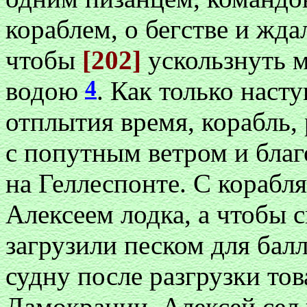
кораблем, о бегстве и жда
чтобы
[202]
ускользнуть м
4
водою
. Как только наст
отплытия время, корабль, 
с попутным ветром и бла
на Геллеспонте. С корабл
Алексеем лодка, а чтобы 
загрузили песком для бал
судну после разгрузки тов
Дамокрании, Алексей сел 