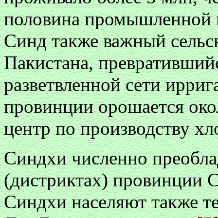
половина промышленной п
Синд также важный сельс
Пакистана, превративший
разветвленной сети ирриг
провинции орошается окол
центр по производству хл
Синдхи численно преобла
(дистриктах) провинции С
Синдхи населяют также т