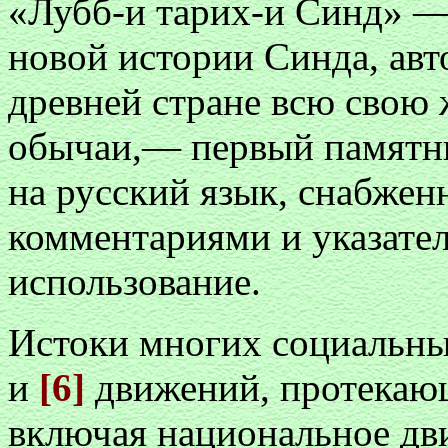
«Лубб-и тарих-и Синд» —
новой истории Синда, авт
древней стране всю свою ж
обычаи,— первый памятни
на русский язык, снабжен
комментариями и указате
использование.
Истоки многих социальны
и
[6]
движений, протекаю
включая национальное дв