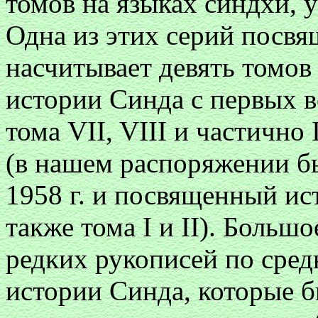
томов на языках синдхи, у
Одна из этих серий посвя
насчитывает девять томов
истории Синда с первых ве
тома VII, VIII и частичн
(в нашем распоряжении бы
1958 г. и посвященный ис
также тома I и II). Больш
редких рукописей по сред
истории Синда, которые 