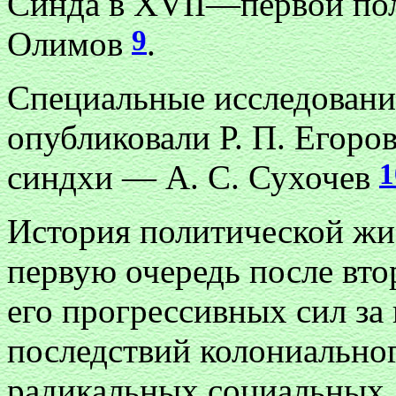
Синда в XVII—первой поло
9
Олимов
.
Специальные исследовани
опубликовали Р. П. Егоров
1
синдхи — А. С. Сухочев
История политической жи
первую очередь после вто
его прогрессивных сил за
последствий колониально
радикальных социальных,