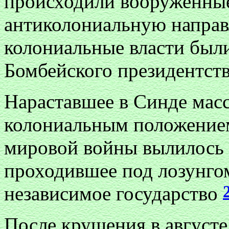
происходили вооруженны
антиколониальную направл
колониальные власти был
Бомбейского президентств
Нараставшее в Синде мас
колониальным положением
мировой войны вылилось 
проходившее под лозунго
независимое государство
После крушения в августе 