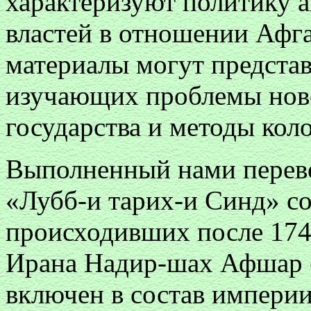
характеризуют политику 
властей в отношении Афга
материалы могут представ
изучающих проблемы ново
государства и методы кол
Выполненный нами перево
«Лубб-и тарих-и Синд» со
происходивших после 1747
Ирана Надир-шах Афшар 
включен в состав империи