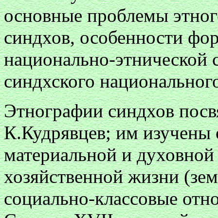
основные проблемы этног
синдхов, особенности фо
национально-этнической 
синдхского национальног
Этнографии синдхов посвя
К.Кудрявцев; им изучены
материальной и духовной 
хозяйственной жизни (земл
социально-классовые от