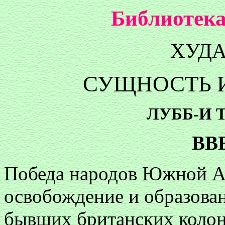
Библиотека
ХУД
СУЩНОСТЬ 
ЛУББ-И 
ВВ
Победа народов Южной Аз
освобождение и образован
бывших британских колон