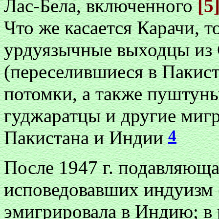
Лас-Бела, включенного
[5
Что же касается Карачи, т
урдуязычные выходцы из 
(переселившиеся в Пакиста
потомки, а также пуштун
гуджаратцы и другие миг
4
Пакистана и Индии
После 1947 г. подавляюща
исповедовавших индуизм (
эмигрировала в Индию; в 