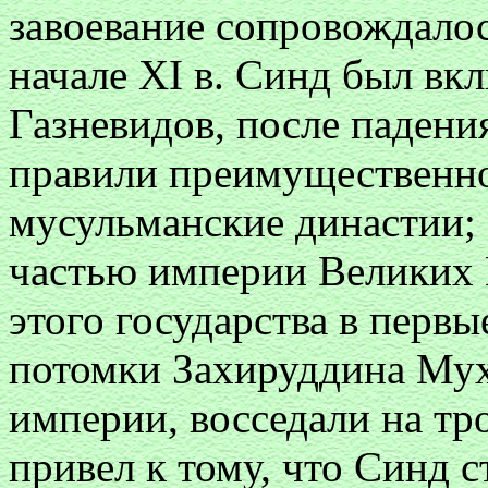
завоевание сопровождало
начале XI в. Синд был вк
Газневидов, после падени
правили преимущественн
мусульманские династии; 
частью империи Великих 
этого государства в первы
потомки Захируддина Мух
империи, восседали на тро
привел к тому, что Синд 