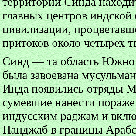
территории Синда находи
главных центров индской 
цивилизации, процветавше
притоков около четырех ты
Синд — та область Южной
была завоевана мусульмана
Инда появились отряды М
сумевшие нанести пораже
индусским раджам и вкл
Панджаб в границы Арабс