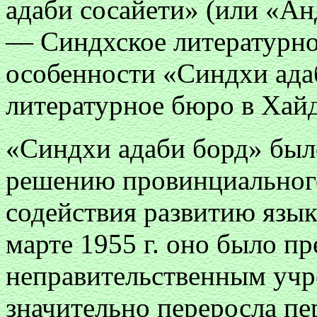
адаби сосайети» (или «А
— Синдхское литературное
особенности «Синдхи ада
литературное бюро в Хайд
«Синдхи адаби борд» было
решению провинциального
содействия развитию язык
марте 1955 г. оно было пр
неправительственным учр
значительно переросла п