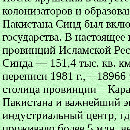
колонизаторов и образов
Пакистана Синд был включ
государства. В настоящее
провинций Исламской Ре
Синда — 151,4 тыс. кв. км
переписи 1981 г.,—18966 
столица провинции—Карач
Пакистана и важнейший э
индустриальный центр, где
проживало более 5 млн, ч