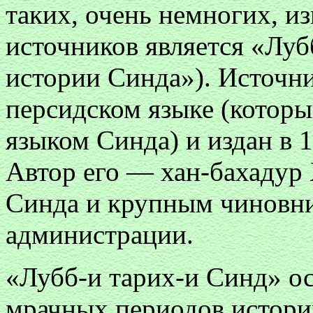
таких, очень немногих, и
источников является «Лу
истории Синда»). Источни
персидском языке (которы
языком Синда) и издан в 1
Автор его — хан-бахадур
Синда и крупным чиновни
администрации.
«Лубб-и тарих-и Синд» о
мрачных периодов истории