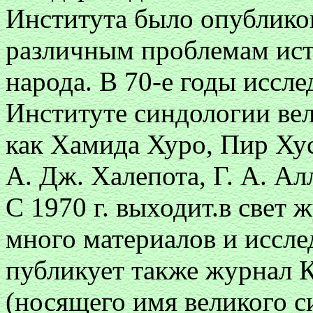
Института было опублико
различным проблемам ист
народа. В 70-е годы иссле
Институте синдологии вел
как Хамида Хуро, Пир Хус
А. Дж. Халепота, Г. А. Ал
С 1970 г. выходит.в свет 
много материалов и иссл
публикует также журнал 
(носящего имя великого с