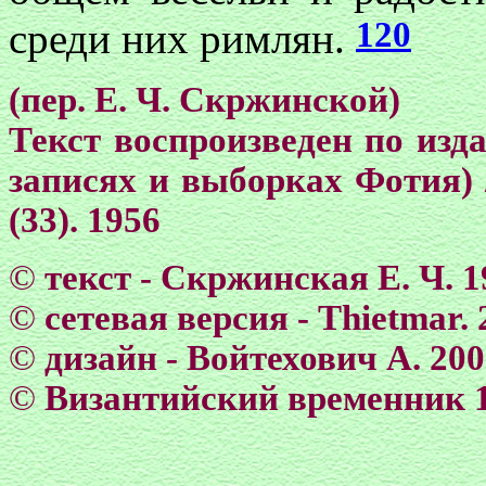
120
среди них римлян.
(пер. Е. Ч. Cкржинской)
Текст воспроизведен по изд
записях и выборках Фотия) 
(33). 1956
©
текст - Скржинская Е. Ч. 1
©
сетевая версия - Тhietmar. 
©
дизайн - Войтехович А. 20
©
Византийский временник 