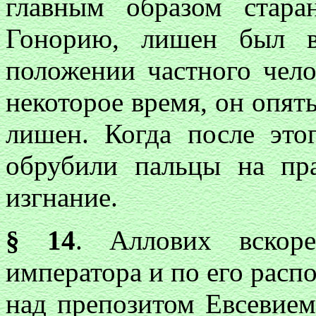
главным образом стара
Гонорию, лишен был в
положении частного чело
некоторое время, он опять
лишен. Когда после это
обрубили пальцы на пр
изгнание.
§ 14
. Аллових вскор
императора и по его распо
над препозитом Евсевием