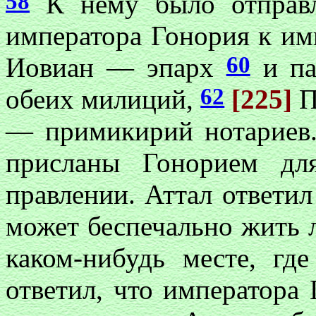
58
К нему было отправл
императора Гонория к им
60
Иовиан — эпарх
и па
62
обеих милиций,
[225]
П
— примикирий нотариев
присланы Гонорием дл
правлении. Аттал ответил
может беспечально жить л
каком-нибудь месте, гд
ответил, что императора