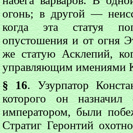
набега варваров. В одн
огонь; в другой — неис
когда эта статуя пог
опустошения и от огня Э
же статую Асклепий, ко
управляющим имениями К
§ 16
. Узурпатор Конст
которого он назначил
императором, были побе
Стратиг Геронтий охотн