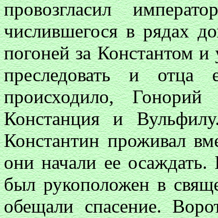
провозгласил императ
числившегося в рядах д
погоней за Константом и у
преследовать и отца 
происходило, Гонорий
Констанция и Вульфил
Константин проживал вм
они начали ее осаждать.
был рукоположен в свящ
обещали спасение. Воро