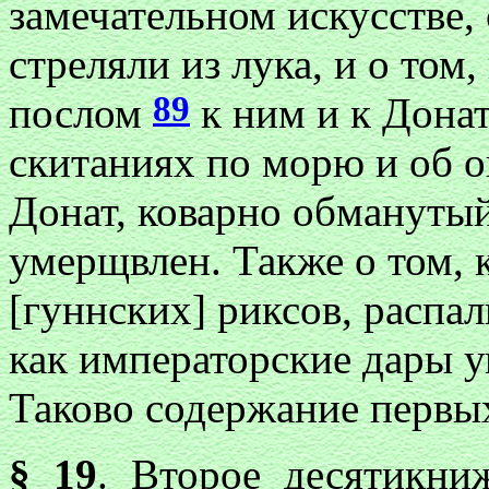
замечательном искусстве,
стреляли из лука, и о том,
89
послом
к ним и к Донат
скитаниях по морю и об 
Донат, коварно обманутый
умерщвлен. Также о том, 
[гуннских] риксов, распал
как императорские дары у
Таково содержание первых
§ 19
. Второе десятикни