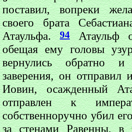
поставил, вопреки жел
своего брата Себастиа
94
Атаульфа.
Атаульф о
обещая ему головы узу
вернулись обратно и
заверения, он отправил 
Иовин, осажденный Ат
отправлен к импер
собственноручно убил ег
за стенами Равенны, в