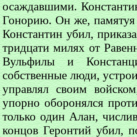
осаждавшими. Константин
Гонорию. Он же, памятуя
Константин убил, приказа
тридцати милях от Равен
Вульфилы и Констанц
собственные люди, устро
управлял своим войско
упорно оборонялся прот
только один Алан, числи
концов Геронтий убил, п