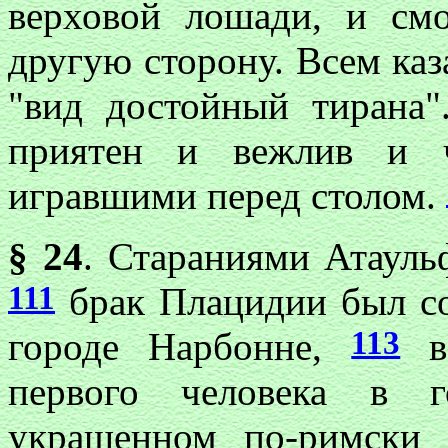
верховой лошади, и смо
другую сторону. Всем каза
"вид достойный тирана
приятен и вежлив и ч
игравшими перед столом.
§ 24
. Стараниями Атаул
111
брак Плацидии был со
113
городе Нарбонне,
в 
первого человека в г
украшенном по-римски