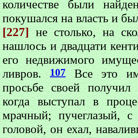
количестве были найд
покушался на власть и бы
[227]
не столько, на ск
нашлось и двадцати кент
его недвижимого имуще
107
ливров.
Все это им
просьбе своей получил
когда выступал в проц
мрачный; пучеглазый, с
головой, он ехал, навали