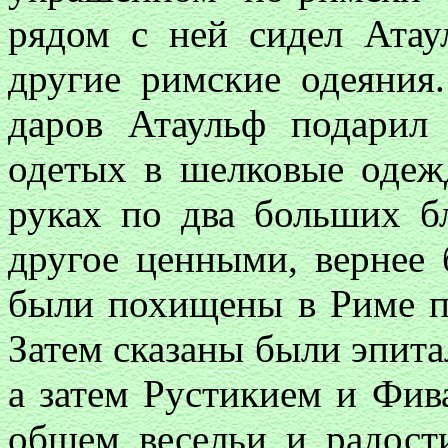
рядом с ней сидел Атау
другие римские одеяния
даров Атаульф подарил
одетых в шелковые одеж
руках по два больших б
другое ценными, вернее
были похищены в Риме по
Затем сказаны были эпит
а затем Рустикием и Фив
общем весельи и радост