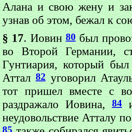
Алана и свою жену и зак
узнав об этом, бежал к с
80
§ 17
. Иовин
был прово
во Второй Германии, 
Гунтиария, который был
82
Аттал
уговорил Атау
тот пришел вместе с во
84
раздражало Иовина,
и
неудовольствие Атталу по
85
также собирался явитьс