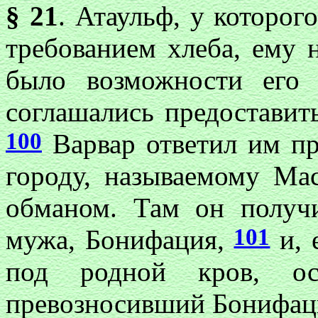
§ 21
. Атаульф, у которог
требованием хлеба, ему 
было возможности его
соглашались предоставит
100
Варвар ответил им пр
городу, называемому Мас
обманом. Там он получ
101
мужа, Бонифация,
и, 
под родной кров, ос
превозносивший Бонифац