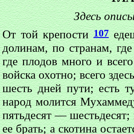
Здесь опис
107
От той крепости
едеш
долинам, по странам, где
где плодов много и всего
войска охотно; всего здесь
шесть дней пути; есть т
народ молится Мухаммеду
пятьдесят — шестьдесят; 
ее брать; а скотина остает