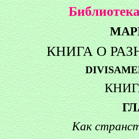
Библиотека
МАР
КНИГА О РА
DIVISAME
КНИГ
ГЛ
Как странс