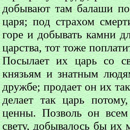
добывают там балаши по
царя; под страхом смерт
горе и добывать камни дл
царства, тот тоже поплати
Посылает их царь со с
князьям и знатным людя
дружбе; продает он их так
делает так царь потому
ценны. Позволь он всем
свету, добывалось бы их 