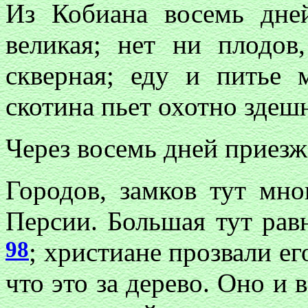
Из Кобиана восемь дне
великая; нет ни плодов
скверная; еду и питье 
скотина пьет охотно здеш
Через восемь дней приез
Городов, замков тут мно
Персии. Большая тут равн
98
; христиане прозвали ег
что это за дерево. Оно и в