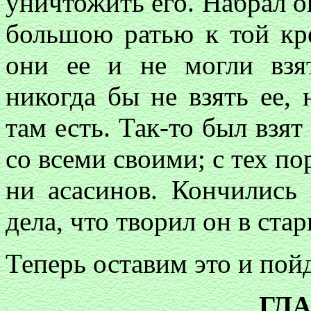
уничтожить его. Набрал он
большою ратью к той к
они ее и не могли взят
никогда бы не взять ее, 
там есть. Так-то был взят
со всеми своими; с тех по
ни асасинов. Кончились 
дела, что творил он в стар
Теперь оставим это и пой
ГЛА