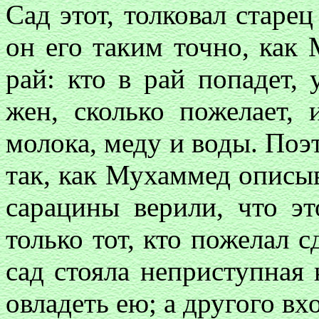
Сад этот, толковал старец
он его таким точно, как
рай: кто в рай попадет, 
жен, сколько пожелает,
молока, меду и воды. Поэт
так, как Мухаммед описы
сарацины верили, что э
только тот, кто пожелал с
сад стояла неприступная 
овладеть ею; а другого вх