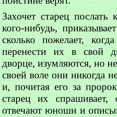
поистине верят.
Захочет старец послать 
кого-нибудь, приказывае
сколько пожелает, когд
перенести их в свой 
дворце, изумляются, но не
своей воле они никогда н
и, почитая его за проро
старец их спрашивает,
отвечают юноши и описыва