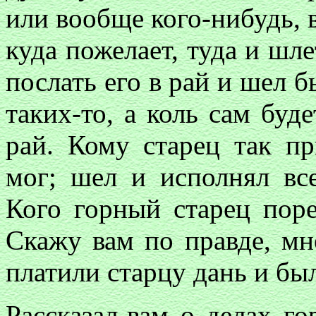
или вообще кого-нибудь, в
куда пожелает, туда и шле
послать его в рай и шел б
таких-то, а коль сам буде
рай. Кому старец так пр
мог; шел и исполнял все
Кого горный старец поре
Скажу вам по правде, мн
платили старцу дань и бы
Рассказал-вам о делах го