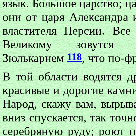
язык. Большое царство; ц
они от царя Александра 
властителя Персии. Вс
Великому зовутся по
118
Зюлькарнем
, что по-ф
В той области водятся 
красивые и дорогие камни
Народ, скажу вам, вырыв
вниз спускается, так точн
серебряную руду; роют 