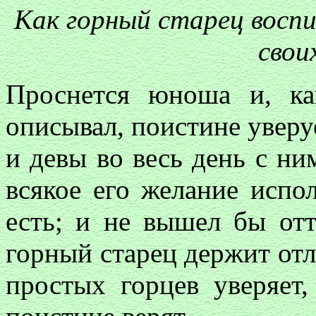
Как горный старец восп
свои
Проснется юноша и, ка
описывал, поистине уверуе
и девы во весь день с ним
всякое его желание испол
есть; и не вышел бы отт
горный старец держит отл
простых горцев уверяет