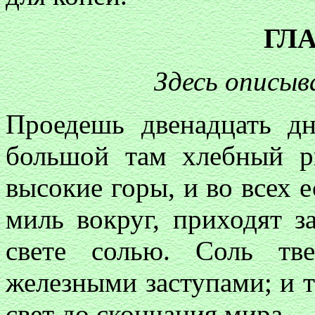
ГЛА
Здесь описыв
Проедешь двенадцать 
большой там хлебный р
высокие горы, и во всех е
миль вокруг, приходят 
свете солью. Соль тв
железными заступами; и та
свет до скончания мира.