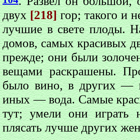
. Развел он большой,
двух
[218]
гор; такого и 
лучшие в свете плоды. 
домов, самых красивых дв
прежде; они были золоче
вещами раскрашены. Пр
было вино, в других — 
иных — вода. Самые крас
тут; умели они играть 
плясать лучше других жен