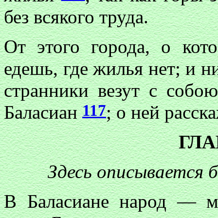
без всякого труда.
От этого города, о кот
едешь, где жилья нет; и ни
странники везут с собо
117
Баласиан
; о ней расск
ГЛА
Здесь описывается 
В Баласиане народ — м