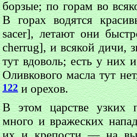
борзые; по горам во всяк
В горах водятся красив
sacer], летают они быстр
cherrug], и всякой дичи,
тут вдоволь; есть у них 
Оливкового масла тут нет
122
и орехов.
В этом царстве узких 
много и вражеских напад
их и крепости — на вы