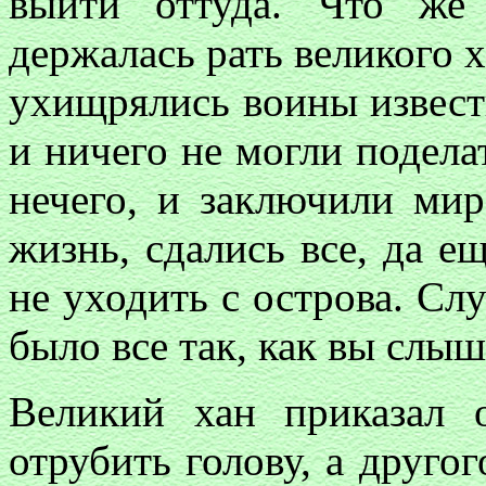
выйти оттуда. Что же
держалась рать великого х
ухищрялись воины извести
и ничего не могли подела
нечего, и заключили ми
жизнь, сдались все, да е
не уходить с острова. Случ
было все так, как вы слы
Великий хан приказал
отрубить голову, а другог