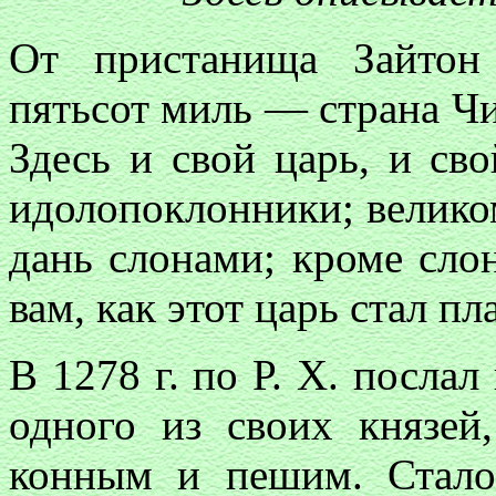
От пристанища Зайтон
пятьсот миль — страна Чи
Здесь и свой царь, и св
идолопоклонники; велико
дань слонами; кроме слон
вам, как этот царь стал п
В 1278 г. по Р. X. посла
одного из своих князей
конным и пешим. Стало 