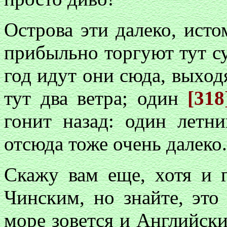
Острова эти далеко, ист
прибыльно торгуют тут су
год идут они сюда, выход
тут два ветра; один
[31
гонит назад: один летн
отсюда тоже очень далеко.
Скажу вам еще, хотя и г
Чинским, но знайте, это
море зовется и Английск