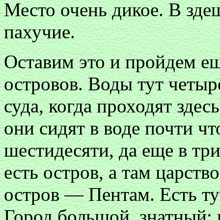
Место очень дикое. В зде
пахучие.
Оставим это и пройдем е
островов. Воды тут четыр
суда, когда проходят здес
они сидят в воде почти чт
шестидесяти, да еще в тр
есть остров, а там царств
остров — Пентам. Есть ту
Город большой, знатный;