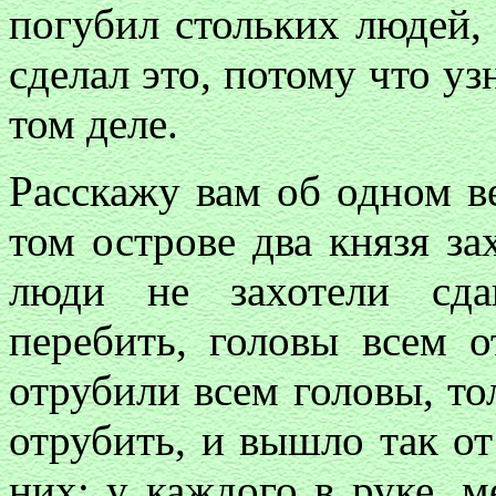
погубил стольких людей,
сделал это, потому что уз
том деле.
Расскажу вам об одном в
том острове два князя за
люди не захотели сда
перебить, головы всем о
отрубили всем головы, то
отрубить, и вышло так от
них: у каждого в руке, 