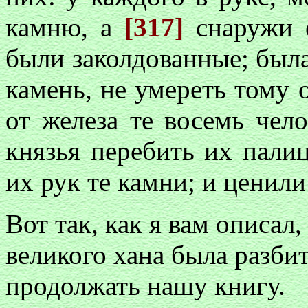
камню, а
[317]
снаружи 
были заколдованные; была 
камень, не умереть тому о
от железа те восемь чело
князья перебить их пали
их рук те камни; и ценили
Вот так, как я вам описал,
великого хана была разбит
продолжать нашу книгу.