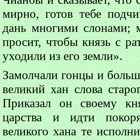
мирно, готов тебе подч
дань многими слонами; 
просит, чтобы князь с ра
уходили из его земли».
Замолчали гонцы и больш
великий хан слова старо
Приказал он своему кн
царства и идти покор
великого хана те исполн