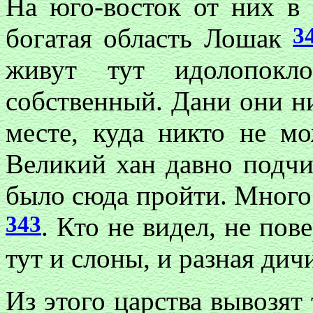
На юго-восток от них в
3
богатая область Лошак
живут тут идолопокл
собственный. Дани они ни
месте, куда никто не мо
Великий хан давно подчи
было сюда пройти. Много 
343
. Кто не видел, не пове
тут и слоны, и разная дич
Из этого царства вывозят 