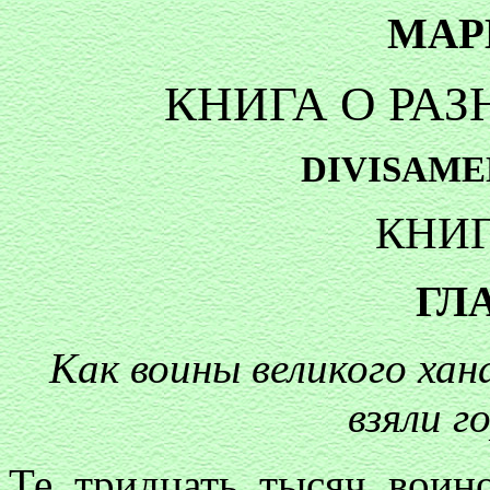
МАР
КНИГА О РА
DIVISAME
КНИГ
ГЛ
Как воины великого хан
взяли г
Те тридцать тысяч воино