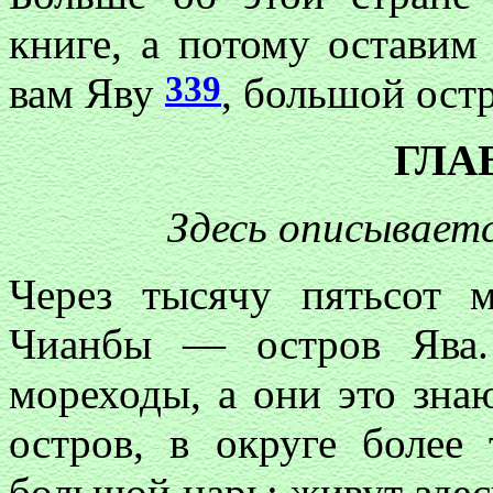
книге, а потому оставим
339
вам Яву
, большой ост
ГЛАВ
Здесь описывает
Через тысячу пятьсот 
Чианбы — остров Ява.
мореходы, а они это зна
остров, в округе более
большой царь; живут зде