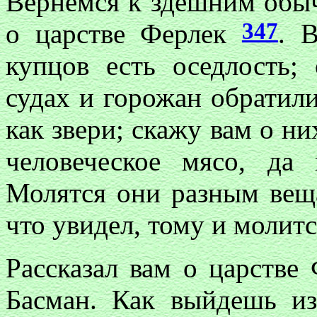
Вернемся к здешним обыч
347
о царстве Ферлек
. 
купцов есть оседлость;
судах и горожан обратил
как звери; скажу вам о ни
человеческое мясо, да
Молятся они разным веща
что увидел, тому и молит
Рассказал вам о царстве
Басман. Как выйдешь из