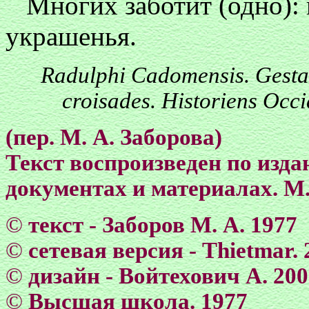
Многих заботит (одно): 
украшенья.
Radulphi Cadomensis. Gesta 
croisades. Historiens Occid
(пер. М. А. Заборова)
Текст воспроизведен по изда
документах и материалах. М
©
текст - Заборов М. А. 1977
©
сетевая версия - Тhietmar. 
©
дизайн - Войтехович А. 20
©
Высшая школа. 1977