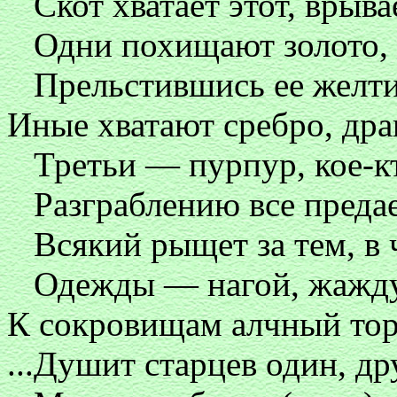
Скот хватает этот, врыва
Одни похищают золото, 
Прельстившись ее желти
Иные хватают сребро, др
Третьи — пурпур, кое-кт
Разграблению все предае
Всякий рыщет за тем, в ч
Одежды — нагой, жаждущ
К сокровищам алчный тор
...Душит старцев один, др