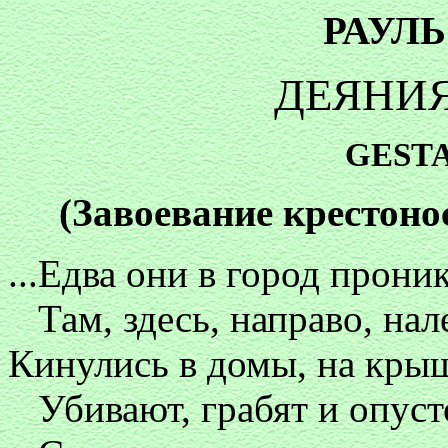
РАУЛ
ДЕЯНИЯ
GEST
(Завоевание крестоно
...Едва они в город прон
Там, здесь, направо, нале
Кинулись в домы, на крыш
Убивают, грабят и опуст