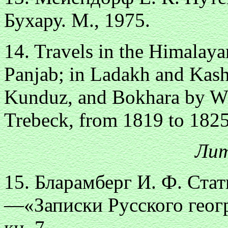
Бухару. М., 1975.
14. Travels in the Himalaya
Panjab; in Ladakh and Kash
Kunduz, and Bokhara by Wi
Trebeck, from 1819 to 1825.
Лит
15. Бларамберг И. Ф. Ста
—«Записки Русского геог
кн. 7.