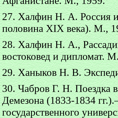
Афганистане. М., 1959.
27. Xалфин Н. А. Россия 
половина XIX века). М., 1
28. Халфин Н. А., Рассад
востоковед и дипломат. М.
29. Xаныков Н. В. Экспеди
30. Чабров Г. Н. Поездка 
Демезона (1833-1834 гг.)
государственного универс