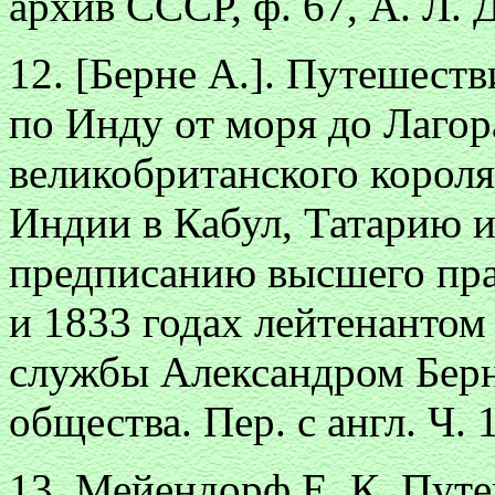
архив СССР, ф. 67, А. Л. Д
12. [Берне А.]. Путешеств
по Инду от моря до Лагор
великобританского короля
Индии в Кабул, Татарию 
предписанию высшего пра
и 1833 годах лейтенанто
службы Александром Берн
общества. Пер. с англ. Ч. 
13. Мейендорф Е. К. Путе