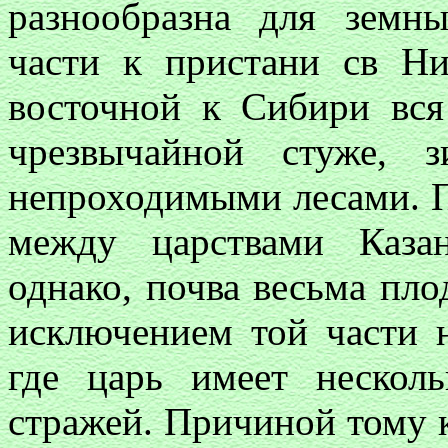
разнообразна для земн
части к пристани св Н
восточной к Сибири вся
чрезвычайной стуже, 
непроходимыми лесами. П
между царствами Каза
однако, почва весьма плод
исключением той части н
где царь имеет нескол
стражей. Причиной тому 