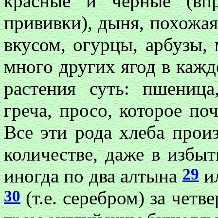
красные и черные (впр
прививки), дыня, похожая
вкусом, огурцы, арбузы, 
много других ягод в кажд
растения суть: пшеница
греча, просо, которое по
Все эти рода хлеба прои
количестве, даже в избыт
29
иногда по два алтына
ил
30
(т.е. серебром) за четв