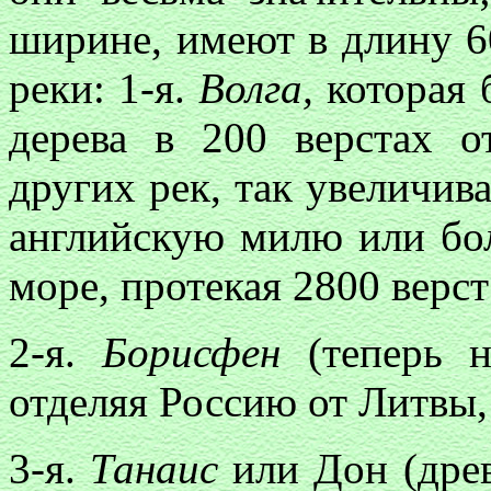
ширине, имеют в длину 60
реки: 1-я.
Волга,
которая 
дерева в 200 верстах о
других рек, так увеличив
английскую милю или бол
море, протекая 2800 верст
2-я.
Борисфен
(теперь 
отделяя Россию от Литвы,
3-я.
Танаис
или Дон (дре