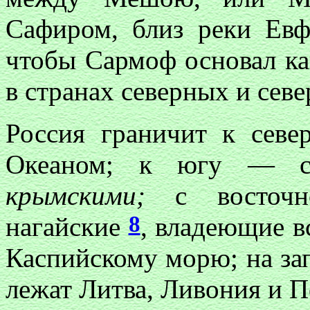
Сафиром, близ реки Евф
чтобы Сармоф основал ка
в странах северных и сев
Россия граничит к сев
Океаном; к югу — с 
крымскими;
с восточ
8
нагайские
, владеющие в
Каспийскому морю; на за
лежат Литва, Ливония и 