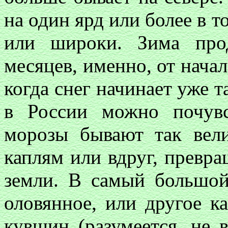
на один ярд или более в 
или широки. Зима про
месяцев, именно, от нача
когда снег начинает уже т
в России можно почувс
морозы бывают так вели
каплям или вдруг, превра
земли. В самый большой
оловянное, или другое к
кувшин (разумеется, не в