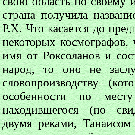
свою область по своему и
страна получила назван
Р.Х. Что касается до пре
некоторых космографов, 
имя от Роксоланов и сос
народ, то оно не засл
словопроизводству (кот
особенности по мест
находившегося (по сви
двумя реками, Танаисом