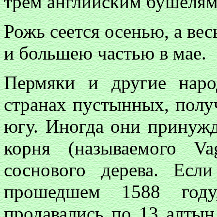
трем английским бушеля
Рожь сеется осенью, а вес
и большею частью в мае.
Пермяки и другие нар
странах пустынных, полу
югу. Иногда они принужд
корня (называемого
Va
соснового дерева. Есл
прошедшем 1588 год
продавались по 13 алты