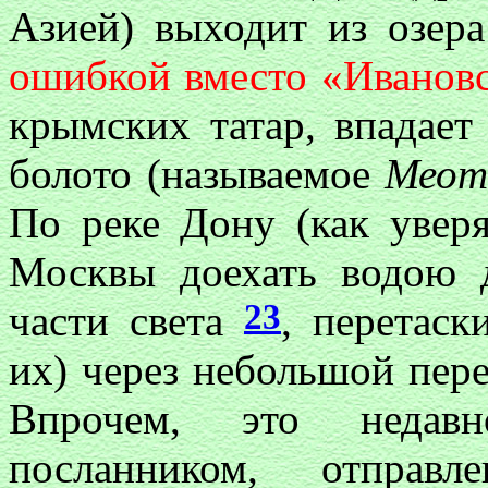
Азией) выходит из озер
ошибкой вместо «Ивановс
крымских татар, впадает
болото (называемое
Меот
По реке Дону (как увер
Москвы доехать водою 
23
части света
, перетаск
их) через небольшой пер
Впрочем, это недав
посланником, отправл