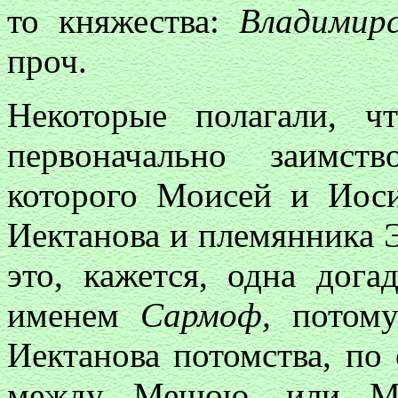
то княжества:
Владимирс
проч.
Некоторые полагали, ч
первоначально заимст
которого Моисей и Ио
Иектанова и племянника Э
это, кажется, одна дога
именем
Сармоф,
потому
Иектанова потомства, по
между Мешою, или Ма