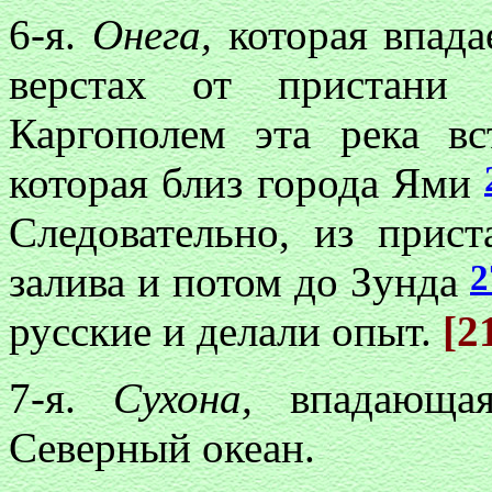
6-я.
Онега,
которая впада
верстах от пристани 
Каргополем эта река в
которая близ города Ями
Следовательно, из прис
2
залива и потом до Зунда
русские и делали опыт.
[2
7-я.
Сухона,
впадающа
Северный океан.