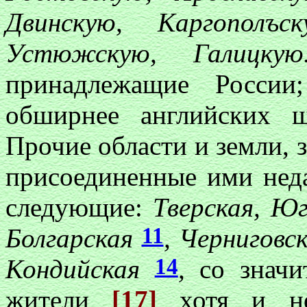
Двинскую, Каргополъс
Устюжскую, Галицк
принадлежащие России
обширнее английских ш
Прочие области и земли, 
присоединенные ими неда
следующие:
Тверская, Ю
11
Болгарская
, Черниговс
14
Кондийская
,
со знач
жители
[17]
хотя и не 