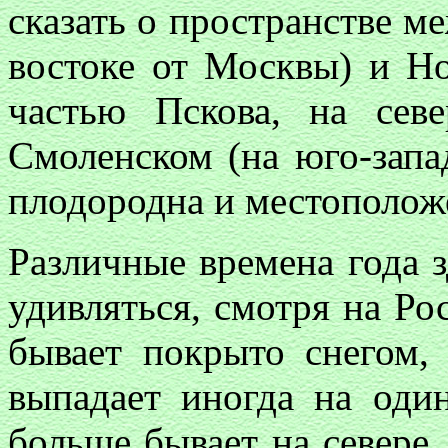
сказать о пространстве м
востоке от Москвы) и Н
частью Пскова, на сев
Смоленском (на юго-запа
плодородна и местополож
Различные времена года з
удивляться, смотря на Ро
бывает покрыто снегом,
выпадает иногда на оди
больше бывает на севере.