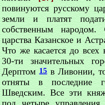
повинуются русскому ца
земли и платят подат
собственным народом.
царства Казанское и Астр
Что же касается до всех 
30-ти значительных г
15
Дерптом
в Ливонии, то
отняты в последние 
Шведским. Все эти княж
под четыре управления