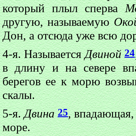
который плыл сперва
М
другую, называемую
Око
Дон, а отсюда уже всю до
24
4-я. Называется
Двиной
в длину и на севере вп
берегов ее к морю возв
скалы.
25
5-я.
Двина
,
впадающая, 
море.