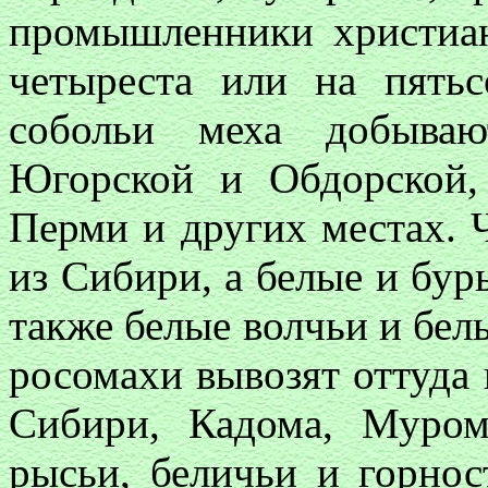
промышленники христиан
четыреста или на пятьс
собольи меха добываю
Югорской и Обдорской,
Перми и других местах. 
из Сибири, а белые и бур
также белые волчьи и бел
росомахи вывозят оттуда 
Сибири, Кадома, Муро
рысьи, беличьи и горнос