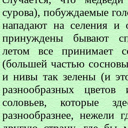
сурова), побуждаемые гол
нападают на селения и 
принуждены бывают спа
летом все принимает с
(большей частью сосновые
и нивы так зелены (и эт
разнообразных цветов
соловьев, которые зд
разнообразнее, нежели г
другую страну, где бы 