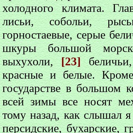
холодного климата. Гла
лисьи, собольи, рыс
горностаевые, серые бели
шкуры большой морск
выхухоли,
[23]
беличьи
красные и белые. Кроме
государстве в большом к
всей зимы все носят ме
тому назад, как слышал я
персидские, бухарские, г