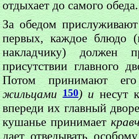
отдыхает до самого обеда.
За обедом прислуживают
первых, каждое блюдо (
накладчику) должен п
присутствии главного д
Потом принимают его 
150
жильцами
) и
несут 
впереди их главный двор
кушанье принимает
крав
дает отведывать особому