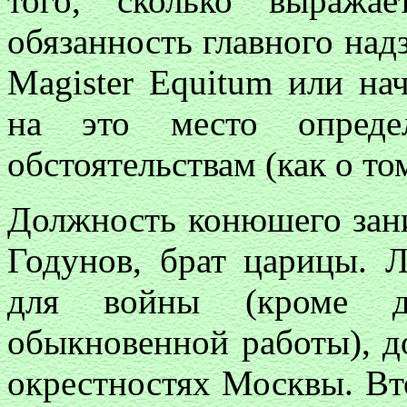
того, сколько выража
обязанность главного надз
Magister Equitum
или нач
на это место опреде
обстоятельствам (как о то
Должность конюшего зан
Годунов, брат царицы. 
для войны (кроме др
обыкновенной работы), до
окрестностях Москвы. Вт