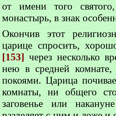
от имени того святого
монастырь, в знак особен
Окончив этот религиоз
царице спросить, хорош
[153]
через несколько вр
нею в средней комнате,
покоями. Царица почива
комнаты, ни общего ст
заговенье или наканун
разделяет с ним и ложе и 