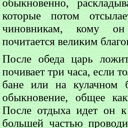
обыкновенно, расклады
которые потом отсыла
чиновникам, кому он 
почитается великим благо
После обеда царь ложит
почивает три часа, если т
бане или на кулачном 
обыкновение, общее ка
После отдыха идет он 
большей частью проводи