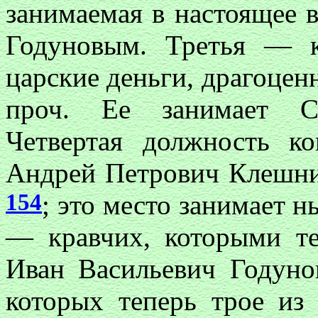
занимаемая в настоящее 
Годуновым. Третья — к
царские деньги, драгоце
проч. Ее занимает Ст
Четвертая должность ко
Андрей Петрович Клеш
154
; это место занимает 
— кравчих, которыми т
Иван Васильевич Годун
которых теперь трое из