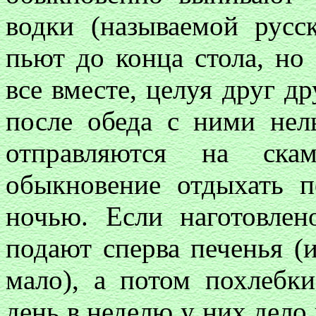
водки (называемой русс
пьют до конца стола, но
все вместе, целуя друг др
после обеда с ними нел
отправляются на ска
обыкновение отдыхать п
ночью. Если наготовлен
подают сперва печенья (
мало), а потом похлебк
день в неделю у них дело