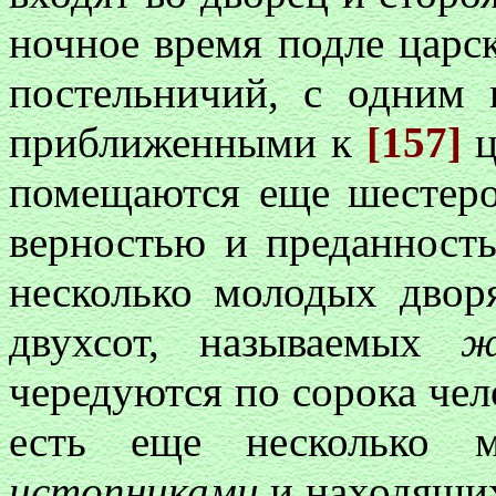
ночное время подле царс
постельничий, с одним 
приближенными к
[157]
ц
помещаются еще шестеро
верностью и преданность
несколько молодых двор
двухсот, называемых
ж
чередуются по сорока чел
есть еще несколько м
истопниками
и находящих