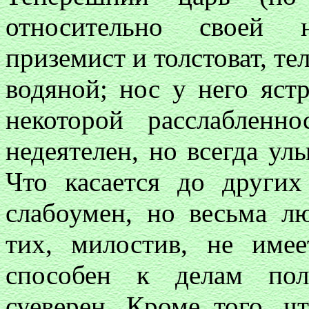
относительно своей н
приземист и толстоват, те
водяной; нос у него яст
некоторой расслаблен
недеятелен, но всегда ул
Что касается до других
слабоумен, но весьма л
тих, милостив, не име
способен к делам пол
суеверен. Кроме того, ч