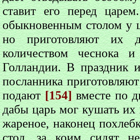
ставит его перед царем
обыкновенным столом у ц
но приготовляют их д
количеством чеснока и
Голландии. В праздник 
посланника приготовляют 
подают
[154]
вместе по д
дабы царь мог кушать их 
жареное, наконец похлебк
стол, за коим сидят н