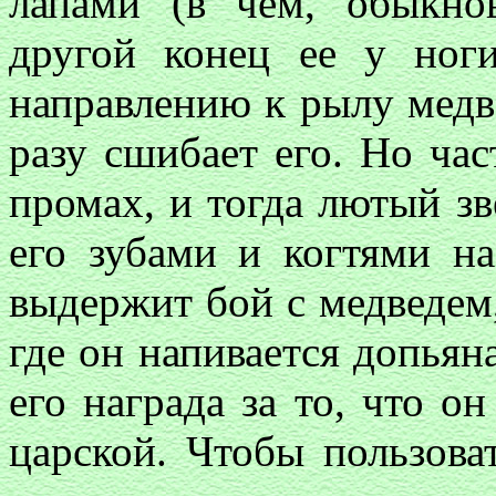
лапами (в чем, обыкнов
другой конец ее у ног
направлению к рылу медве
разу сшибает его. Но час
промах, и тогда лютый зв
его зубами и когтями н
выдержит бой с медведем,
где он напивается допьяна
его награда за то, что он
царской. Чтобы пользова