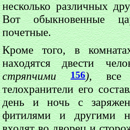
несколько различных др
Вот обыкновенные цар
почетные.
Кроме того, в комнат
находятся двести чел
156
стряпчими
),
все
телохранители его соста
день и ночь с заряже
фитилями и другими н
входят во дворец и сторож