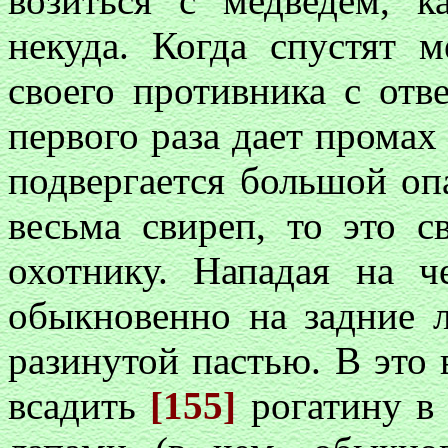
возиться с медведем, к
некуда. Когда спустят 
своего противника с отв
первого раза дает промах 
подвергается большой оп
весьма свиреп, то это с
охотнику. Нападая на ч
обыкновенно на задние 
разинутой пастью. В это 
всадить
[155]
рогатину в