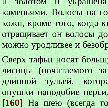
и золотом и украшена
каменьями. Волосы на го
кожи, кроме того, когда к
отращивает он волосы до
можно уродливее и безобр
Сверх тафьи носят больш
лисицы (почитаемого з
длинной тульей, кото
опушки наподобие перси
[160]
На шею (всегда го