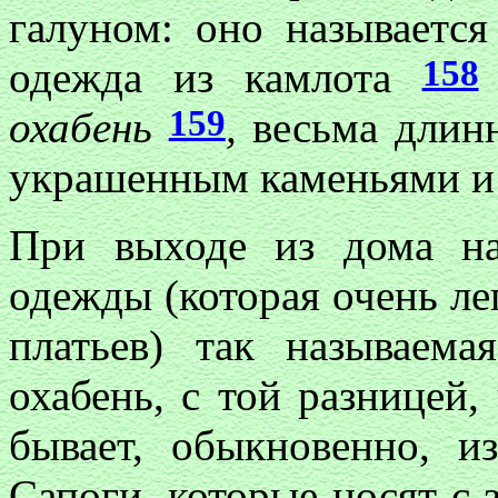
галуном: оно называетс
158
одежда из камлота
159
охабень
,
весьма длин
украшенным каменьями и
При выходе из дома на
одежды (которая очень лег
платьев) так называем
охабень, с той разницей,
бывает, обыкновенно, и
Сапоги, которые носят с