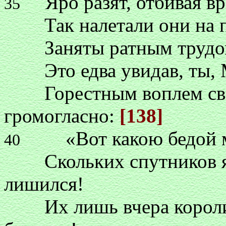
Яро разят, отбивая вра
35
Так налетали они на по
Заняты ратным трудом,
Это едва увидав, ты, М
Горестным воплем свои
громогласно:
[138]
«Вот какою бедой мен
40
Скольких спутников я 
лишился!
Их лишь вчера короли в