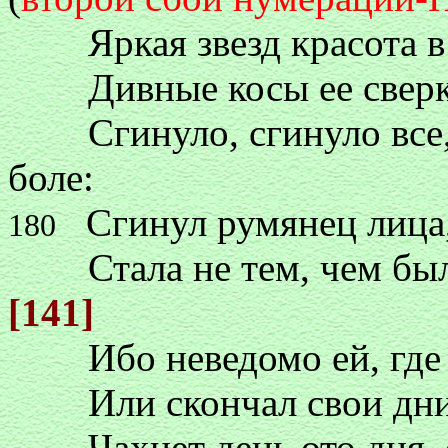
Яркая звезд красота в о
Дивные косы ее сверка
Сгинуло, сгинуло все, к
боле:
Сгинул румянец лица, 
180
Стала не тем, чем была,
[141]
Ибо неведомо ей, где ж
Или скончал свои дни. 
Чахнет день ото дня, от