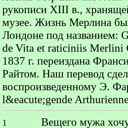
рукописи XIII в., хранящ
музее. Жизнь Мерлина был
Лондоне под названием: Ga
de Vita et raticiniis Merlin
1837 г. переиздана Фран
Райтом. Наш перевод сдела
воспроизведенному Э. Фара
l&eacute;gende Arthurienne
Вещего мужа хочу Ме
1