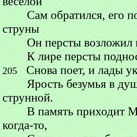
веселой
Сам обратился, его поп
струны
Он персты возложил и т
К лире персты подносит
Снова поет, и лады у
205
Ярость безумья в душе
струнной.
В память приходит Мерл
когда-то,