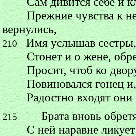
Сам дивится себе и кля
Прежние чувства к нем
вернулись,
Имя услышав сестры, о
210
Стонет и о жене, обретя
Просит, чтоб ко двору 
Повиновался гонец и, л
Радостно входят они в 
Брата вновь обретя, 
215
С ней наравне ликует 