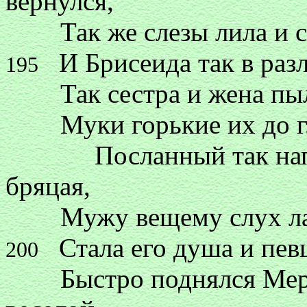
вернулся,
Так же слезы лила и ст
И Брисеида так в раз
195
Так сестра и жена пыла
Муки горькие их до гл
Посланный так напева
бряцая,
Мужу вещему слух ласк
Стала его душа и певц
200
Быстро поднялся Мерли