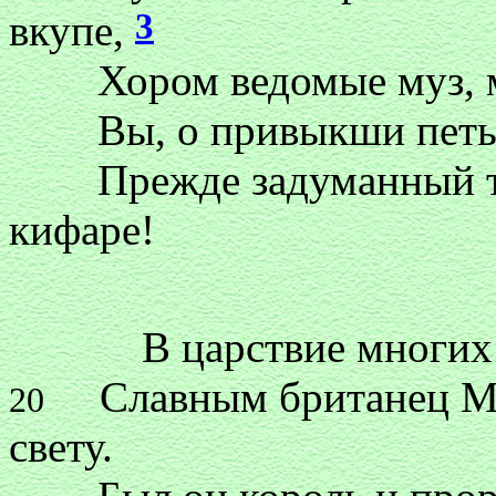
3
вкупе,
Хором ведомые муз, мо
Вы, о привыкши петь с
Прежде задуманный тру
кифаре!
В царствие многих вла
Славным британец Ме
20
свету.