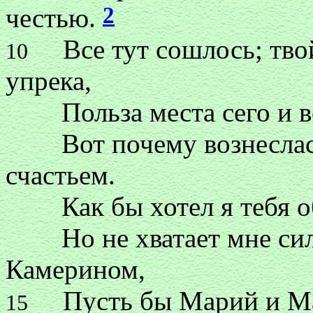
2
честью.
Все тут сошлось; твой 
10
упрека,
Польза места сего и во
Вот почему вознеслась 
счастьем.
Как бы хотел я тебя об
Но не хватает мне сил,
Камерином,
Пусть бы Марий и Мак
15