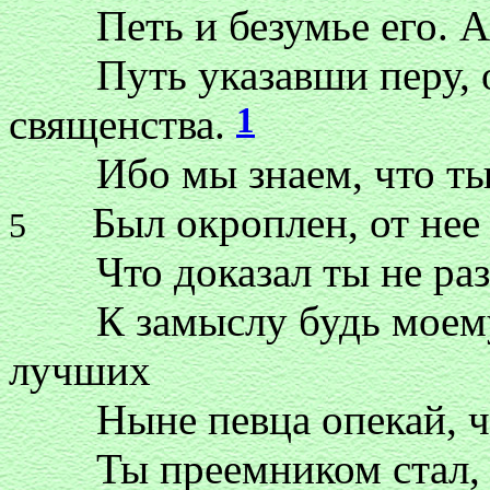
Петь и безумье его. А 
Путь указавши перу, о 
1
священства.
Ибо мы знаем, что ты 
Был окроплен, от нее в
5
Что доказал ты не раз, 
К замыслу будь моему б
лучших
Ныне певца опекай, чем
Ты преемником стал, п