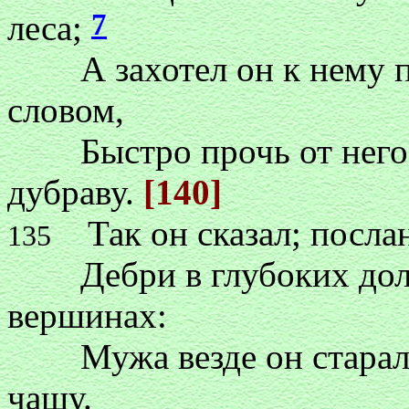
7
леса;
А захотел он к нему по
словом,
Быстро прочь от него п
дубраву.
[140]
Так он сказал; послан
135
Дебри в глубоких долах
вершинах:
Мужа везде он старался
чащу.