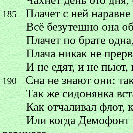
Плачет с ней наравне Г
185
Всё безутешно она об и
Плачет по брате одна, д
Плача никак не прервут 
И не едят, и не пьют, 
Сна не знают они: тако
190
Так же сидонянка встар
Как отчаливал флот, ка
Или когда Демофонт в 