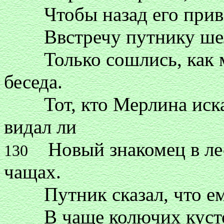
Чтобы назад его привес
Ввстречу путнику шел, 
Только сошлись, как ме
беседа.
Тот, кто Мерлина искать
видал ли
Новый знакомец в лесу
130
чащах.
Путник сказал, что ему
В чаще колючих кустов,