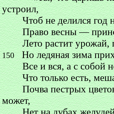
устроил,
Чтоб не делился год на
Право весны — приноси
Лето растит урожай, пл
Но ледяная зима прих
150
Все и вся, а с собой не
Что только есть, мешаю
Почва пестрых цветов в
может,
Нет на дубах желудей, 