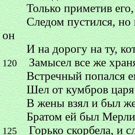
Только приметив его, у
Следом пустился, но все
он
И на дорогу на ту, кото
Замысел все же храня,
120
Встречный попался ему
Шел от кумбров царя Ро
В жены взял и был жен
Братом ей был Мерлин, 
Горько скорбела, и сл
125