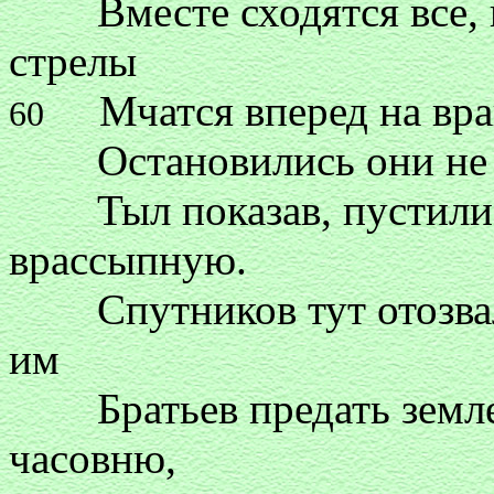
Вместе сходятся все, и 
стрелы
Мчатся вперед на враг
60
Остановились они не пр
Тыл показав, пустились
врассыпную.
Спутников тут отозвал 
им
Братьев предать земле 
часовню,