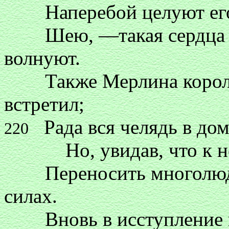
Наперебой целуют его,
Шею, —такая сердца им
волнуют.
Также Мерлина король
встретил;
Рада вся челядь в дому
220
Но, увидав, что к нем
Переносить многолюдст
силах.
Вновь в исступление вп