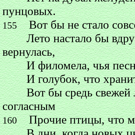
пунцовых.
Вот бы не стало совсе
155
Лето настало бы вдруг, 
вернулась,
И филомела, чья песнь
И голубок, что хранит 
Вот бы средь свежей л
согласным
Прочие птицы, что мн
160
В дни, когда новых цве