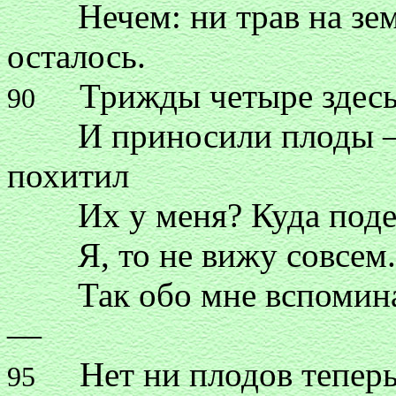
Нечем: ни трав на земле
осталось.
Трижды четыре здесь 
90
И приносили плоды — а 
похитил
Их у меня? Куда подева
Я, то не вижу совсем. Т
Так обо мне вспоминает 
—
Нет ни плодов теперь у
95