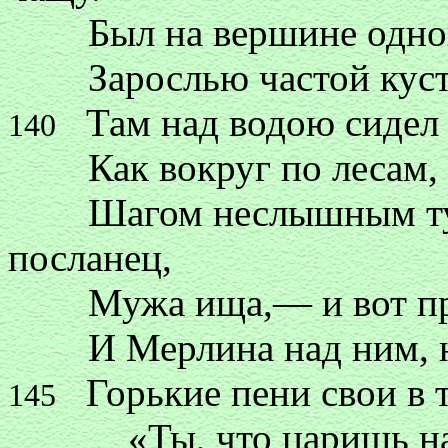
Был на вершине одной и
Зарослью частой кустов
Там над водою сидел 
140
Как вокруг по лесам, иг
Шагом неслышным туда
посланец,
Мужа ища,— и вот пред
И Мерлина над ним, на 
Горькие пени свои в т
145
«Ты, что царишь надо 