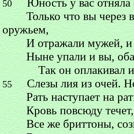
Юность у вас отняла о
50
Только что вы через вр
оружьем,
И отражали мужей, и ва
Ныне упали и вы, обаг
Так он оплакивал их и 
Слезы лия из очей. Но
55
Рать наступает на рать,
Кровь повсюду течет, те
Все же бриттоны, созва