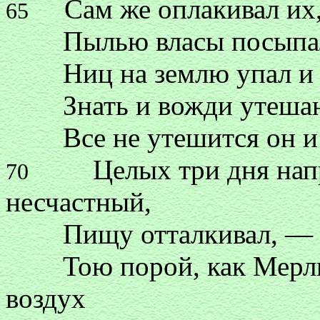
Сам же оплакивал их, 
65
Пылью власы посыпал, 
Ниц на землю упал и по
Знать и вожди утешают 
Все не утешится он и п
Целых три дня напро
70
несчастный,
Пищу отталкивал, — так
Тою порой, как Мерлин
воздух