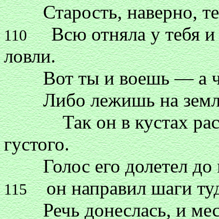
Старость, наверно, теб
Всю отняла у тебя и 
110
ловли.
Вот ты и воешь — а что
Либо лежишь на земле,
Так он в кустах распев
густого.
Голос его долетел до п
он направил шаги туда
115
Речь донеслась, и мест