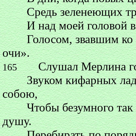
Средь зеленеющих трав,
И над моей головой в л
Голосом, звавшим ко сн
очи».
Слушал Мерлина гоне
165
Звуком кифарных ладов
собою,
Чтобы безумного так п
душу.
Перебирать по порядку 