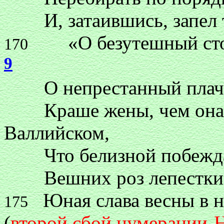
И, затаившись, запел т
«О безутешный стон
170
9
О непрестанный плач в
Краше жены, чем она, 
Валлийском,
Что белизной побеждал
Вешних роз лепестки и 
Юная слава весны в не
175
(
второй сбой нумерации-