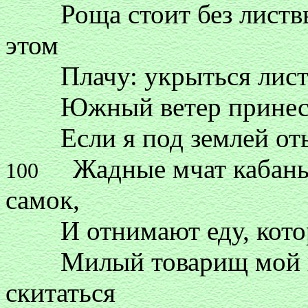
Роща стоит без листвы, 
этом
Плачу: укрыться листвой
Южный ветер принес хо
Если я под землей отыщ
Жадные мчат кабаны,
100
самок,
И отнимают еду, котору
Милый товарищ мой во
скитаться