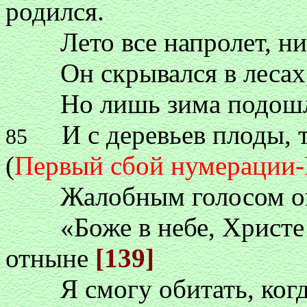
родился.
Лето все напролет, ни 
Он скрывался в лесах, щ
Но лишь зима подошла,
И с деревьев плоды, та
85
(
Первый сбой нумерации
Жалобным голосом он п
«Боже в небе, Христе! Ч
отныне
[139]
Я смогу обитать, когда 