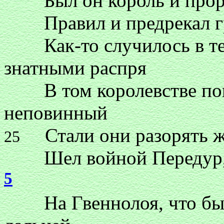
Был он король и проро
Правил и предрекал гр
Как-то случилось в те 
знатными распря
В том королевстве пошл
неповинный
Стали они разорять же
25
Шел войной Передур, ве
5
На Гвеннолоя, что был 