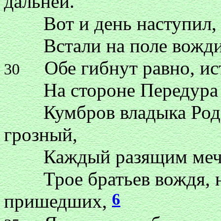
дальней.
Вот и день наступил, чт
Встали на поле вожди, 
Обе гибнут равно, ист
30
На стороне Передура Ме
Кумбров владыка Родар
грозный,
Каждый разящим мечом 
Трое братьев вождя, на
6
пришедших,