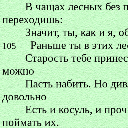
В чащах лесных без пут
переходишь:
Значит, ты, как и я, обе
Раньше ты в этих лес
105
Старость тебе принесла,
можно
Пасть набить. Но дивлю
довольно
Есть и косуль, и прочих
поймать их.