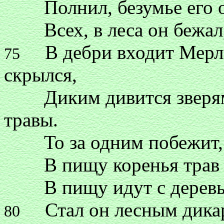
Полнил, безумье его об
Всех, в леса он бежал, 
В дебри входит Мерлин
75
скрылся,
Диким дивится зверям
травы.
То за одним побежит, то
В пищу коренья трав и 
В пищу идут с деревьев
Стал он лесным дикаре
80