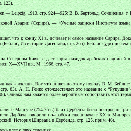
. 123).
en — Leipzig, 1913, стр. 924—925; В. В. Бартольд. Сочинения, т. II
ковой Аварии (Сернра), — «Ученые записки Института языка 
ишет, что к концу XI в. исчезает и самое название Сарира. До
 (Бейлис, Из истории Дагестана, стр. 265). Бейлис судит по текс
на Северном Кавказе дает карта находок арабских надписей 
иси X—XVII вв., М., 1966, стр. 47.
 как «руклан». Вот что пишет по этому поводу В. М. Бейлис: «
стр. 83), А. Н. Генко отождествляет это название с “Рукуши
 108). Однако нам кажется более вероятным сопоставить этот те
халифе Мансуре (754-75 г.) близ Дербента было построено три
ители Дарбаха говорили по-арабски еще в начале XX в. Минорский
рский, История Ширвана и Дербенда, стр. 125, прим. 46).
ечь идет о двух селениях.