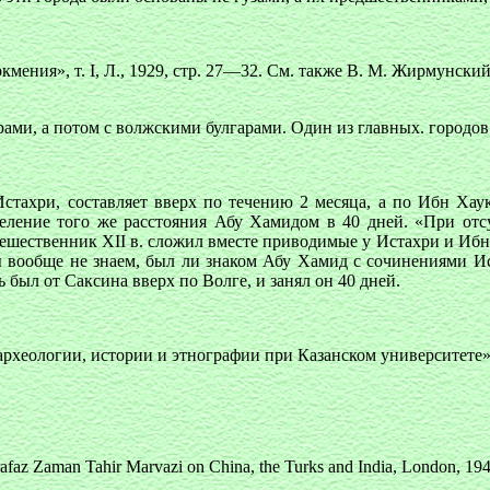
кмения», т. I, Л., 1929, стр. 27—32. См. также В. М. Жирмунск
ми, а потом с волжскими булгарами. Один из главных. городов Б
тахри, составляет вверх по течению 2 месяца, а по Ибн Хау
деление того же расстояния Абу Хамидом в 40 дней. «При отс
ешественник XII в. сложил вместе приводимые у Истахри и Ибн 
ы вообще не знаем, был ли знаком Абу Хамид с сочинениями Ис
ь был от Саксина вверх по Волге, и занял он 40 дней.
еологии, истории и этнографии при Казанском университете», т.
z Zaman Tahir Marvazi on China, the Turks and India, London, 1942