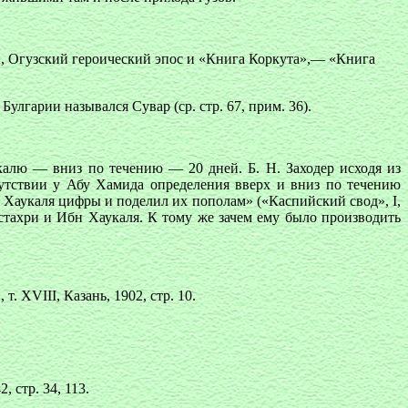
ий, Огузский героический эпос и «Книга Коркута»,— «Книга
улгарии назывался Сувар (ср. стр. 67, прим. 36).
калю — вниз по течению — 20 дней. Б. Н. Заходер исходя из
утствии у Абу Хамида определения вверх и вниз по течению
Хаукаля цифры и поделил их пополам» («Каспийский свод», I,
тахри и Ибн Хаукаля. К тому же зачем ему было производить
 XVIII, Казань, 1902, стр. 10.
, стр. 34, 113.