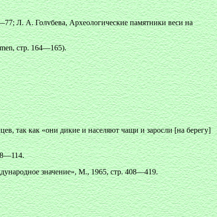
77; Л. А. Голvбева, Археологические памятники веси на
amen, стр. 164—165).
ев, так как «они дикие и населяют чащи и заросли [на берегу]
98—114.
ународное значение», М., 1965, стр. 408—419.