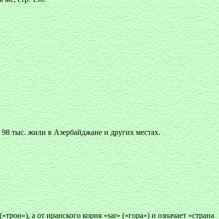
 98 тыс. жили в Азербайджане и других местах.
рон»), а от иранского корня «sar» («гора») и означaет «страна