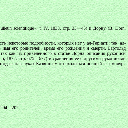
tin scientifique», t. IV, 1838, стр. 33—45) и Дорну (В. Dоrn.
сть некоторые подробности, которых нет у ал-Гарнати: так, ал-
 имя его родителей, время его рождения н смерти. Бартольд
 так как из приведенного в статье Дорна описания рукописи
vr. 5, 1872, стр. 675—677) и сравнения ее с другими рукописями
тогда как в руках Казвини мог находиться полный экземпляр»
р. 204—205.