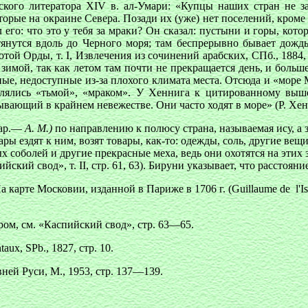
кого литератора XIV в. ал-Умари: «Купцы наших стран не за
торые на окраине Севера. Позади их (уже) нет поселений, кром
ил его: что это у тебя за мраки? Он сказал: пустыни и горы, кот
янутся вдоль до Черного моря; там беспрерывно бывает дождь
той Орды, т. I, Извлечения из сочинений арабских, СПб., 1884,
 зимой, так как летом там почти не прекращается день, и больш
е, недоступные из-за плохого климата места. Отсюда и «море М
влялись «тьмой», «мраком». У Хеннига к цитированному выше 
ающий в крайнем невежестве. Они часто ходят в море» (Р. Хенниг
гар.—
А. М.)
по направлению к полюсу страна, называемая ису, а 
ы ездят к ним, возят товары, как-то: одежды, соль, другие вещи.
х соболей и другие прекрасные меха, ведь они охотятся на этих 
ийский свод», т. II, стр. 61, 63). Бируни указывает, что расстоян
 карте Московии, изданной в Париже в 1706 г. (Guillaume de l'Is
ом, см. «Каспийский свод», стр. 63—65.
ntaux, SPb., 1827, стр. 10.
ней Руси, M., 1953, стр. 137—139.