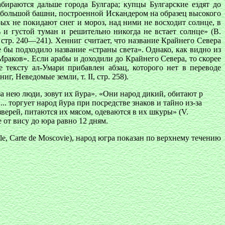
бираются дальше города Булгара; купцы Булгарские ездят до
е большой башни, построенной Искандером на образец высокого
орых не покидают снег и мороз, над ними не восходит солнце, в
 и густой туман и решительно никогда не встает солнце» (В.
 стр. 240—241). Хенниг считает, что название Крайнего Севера
е бы подходило название «страны света». Однако, как видно из
раков». Если арабы и доходили до Крайнего Севера, то скорее
тексту ал-Умари прибавлен абзац, которого нет в переводе
, Неведомые земли, т. II, стр. 258).
за нею люди, зовут их йура». «Они народ дикий, обитают р
.. торгует народ йура при посредстве знаков и тайно из-за
зверей, питаются их мясом, одеваются в их шкуры» (V.
ие от вису до юра равно 12 дням.
lе, Carte de Moscovie), народ югра показан по верхнему течению