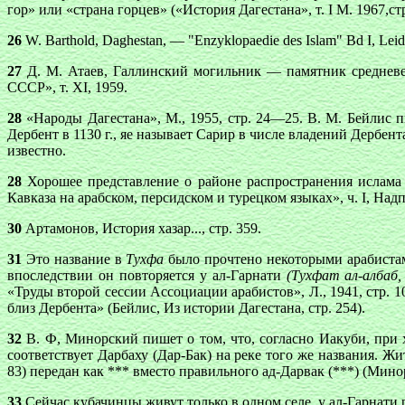
гор» или «страна горцев» («История Дагестана», т. I М. 1967,стр
26
W. Вarthоld, Daghestan, — "Enzyklopaedie des Islam" Bd I, Leid
27
Д. М. Атаев, Галлинский могильник — памятник средневе
СССР», т. XI, 1959.
28
«Народы Дагестана», М., 1955, стр. 24—25. В. М. Бейлис п
Дербент в 1130 г., яе называет Сарир в числе владений Дербента
известно.
28
Хорошее представление о районе распространения ислама 
Кавказа на арабском, персидском и турецком языках», ч. I, Надп
30
Артамонов, История хазар..., стр. 359.
31
Это название в
Тухфа
было прочтено некоторыми арабистами
впоследствии он повторяется у ал-Гарнати
(Тухфат ал-албаб,
«Труды второй сессии Ассоциации арабистов», Л., 1941, стр.
близ Дербента» (Бейлис, Из истории Дагестана, стр. 254).
32
В. Ф, Минорский пишет о том, что, согласно Иакуби, при 
соответствует Дарбаху (Дар-Бак) на реке того же названия. Ж
83) передан как *** вместо правильного ад-Дарвак (***) (Мино
33
Сейчас кубачинцы живут только в одном селе, у ал-Гарнати р