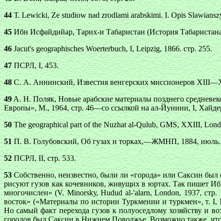
44
Т. Lewicki, Ze studiow nad zrodlami arabskimi. I. Opis Slawians
45
Ибн Исфайдийар, Тарих-и Табаристан (История Табаристана), и
46
Jacut's geographisches Woеrterbuch, I, Leipzig, 1866. стр. 255.
47
ПСРЛ, I, 453.
48
С. А. Аннинский, Известия венгерских миссионеров XIII—X
49
A. Н. Поляк, Новые арабские материалы позднего средневе
Европы», М., 1964, стр. 46—со ссылкой на ал-Йунини, I, Хайдера
50
The geographical part of the Nuzhat al-Qulub, GMS, XXIII, Lond
51
П. В. Голубовский, Об гузах и торках,—ЖМНП, 1884, июль.
52
ПСРЛ, II, стр. 533.
53
Собственно, неизвестно, были ли «города» или Саксин был 
рисуют гузов как кочевников, живущих в юртах. Так пишет Иб
многочислен» (V. Мinоrskу, Hudud al-'alarn, London, 1937, ст
восток» («Материалы по истории Туркмении и туркмен», т. I,
Но самый факт перехода гузов к полуоседлому хозяйству и во
городов был Саксин в Нижнем Поволжье. Возможно также, что 