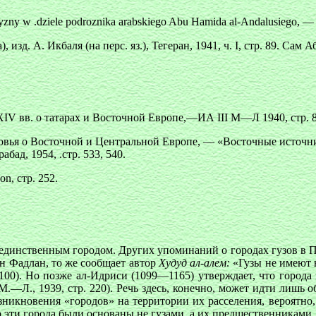
zyzny w .dziele podroznika arabskiego Abu Hamida al-Andalusiego, —
зд. А. Икбаля (на перс. яз.), Тегеран, 1941, ч. I, стр. 89. Сам
IV вв. о татарах и Восточной Европе,—ИА III М—Л 1940, стр. 8
ковья о Восточной и Центральной Европе, — «Восточные источ
бад, 1954, .стр. 533, 540.
on, стр. 252.
единственным городом. Других упоминаний о городах гузов в П
н Фадлан, то же сообщает автор
Худуд ал-алем:
«Гузы не имеют 
р. 100). Но позже ал-Идриси (1099—1165) утверждает, что город
 М.—Л., 1939, стр. 220). Речь здесь, конечно, может идти лишь
зникновения «городов» на территории их расселения, вероятно
эти города были основаны не гузами, а их предшественниками,