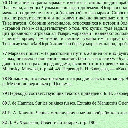
76
Описание «страны мраков» имеется в энциклопедии арабс
Чулымана, а купцы Чулыманские ездят до земель Югорских, ко
маяка; позади ее нет пути, а (находятся) только мраки. Спрос
них не растут растения и не живут никакие животные; они т
Тизенгаузен, Сборник материалов, относящихся к истории Золо
«страной тьмы» свидетельствует о том, что купцы туда ездили
цитированного отрывка ал-Умари, «мраками» называют холодны
в летнее время, чем зимой, и летние туманы им и предста
Тизенгаузена: «За Югрой живет на берегу морском народ, пребыв
77
Марвази пишет: «На расстоянии пути в 20 дней от них (бул
чащах, не имеют сношений с людьми, боятся зла от них». «Булгар
дикости их и страха перед людьми; вывозят от них превосходны
Minorsky, Marwazi, стр. 44, 45. Перевод Б. Н. Заходера, — «Касп
78
Возможно, что некоторая часть югры двигалась п на запад. На
р. Мезени до верховьев р. Цыльмы.
79
Переводы соответствующих текстов приведены Б. Н. Заходер
80
J. dе Наmmer, Sur les origines russes. Extraits de Manuscrits Orie
81
Б. А. Колчин, Черная металлургия и металлообработка в древ
82
Д. А. Хвольсон, Известия о хазарах, стр. 190.