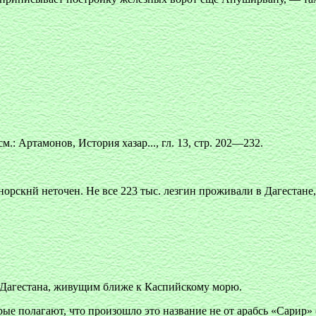
.: Артамонов, История хазар..., гл. 13, стр. 202—232.
норскнй неточен. Не все 223 тыс. лезгин проживали в Дагестане,
Дагестана, живущим ближе к Каспийскому морю.
 полагают, что произошло это название не от арабсь «Сарир» («т