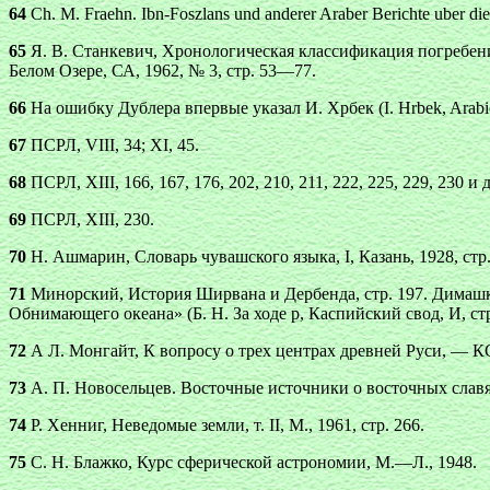
64
Ch. M. Fraehn. Ibn-Foszlans und anderer Araber Berichte uber die 
65
Я. В. Станкевич, Хронологическая классификация погребен
Белом Озере, СА, 1962, № 3, стр. 53—77.
66
На ошибку Дублера впервые указал И. Хрбек (I. Hrbek, Arabico-
67
ПСРЛ, VIII, 34; XI, 45.
68
ПСРЛ, XIII, 166, 167, 176, 202, 210, 211, 222, 225, 229, 230 и 
69
ПСРЛ, XIII, 230.
70
H. Ашмарин, Словарь чувашского языка, I, Казань, 1928, стр.
71
Минорский, История Ширвана и Дербенда, стр. 197. Димашки у
Обнимающего океана» (Б. Н. За ходе р, Каспийский свод, И, стр
72
А Л. Монгайт, К вопросу о трех центрах древней Руси, — КС
73
А. П. Новосeльцeв. Восточные источники о восточных славя
74
Р. Хенниг, Неведомые земли, т. II, М., 1961, стр. 266.
75
С. Н. Блажко, Курс сферической астрономии, М.—Л., 1948.