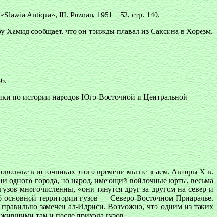
 «Slawia Antiqua», III. Poznan, 1951—52, стр. 140.
 Абу Хамид сообщает, что он трижды плавал из Саксина в Хорезм.
6.
ники по истории народов Юго-Восточной и Центральной
оволжье в источниках этого времени мы не знаем. Авторы Х в.
ни одного города, но народ, имеющий войлочные юрты, весьма
а гузов многочисленны, «они тянутся друг за другом на север и
 об основной территории гузов — Северо-Восточном Приаралье.
, правильно замечен ал-Идриси. Возможно, что одним из таких
 жившими там и после прихода гузов.