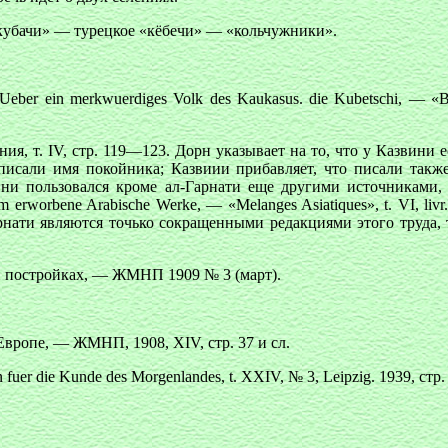
«кубачи» — турецкое «кёбечи» — «кольчужники».
 ein merkwuerdiges Volk des Kaukasus. die Kubetschi, — «Bulle
я, т. IV, стр. 119—123. Дорн указывает на то, что у Казвини е
 писали имя покойника; Казвиии прибавляет, что писали также
вини пользовался кроме ал-Гарнати еще другими источниками,
um erworbene Arabische Werke, — «Melanges Asiatiques», t. VI, li
рнати являются точько сокращенными редакциями этого труда, 
и постройкаx, — ЖМНП 1909 № 3 (март).
вропе, — ЖМНП, 1908, XIV, стр. 37 и сл.
en fuеr die Kunde des Morgenlandes, t. XXIV, № 3, Leipzig. 1939, ст