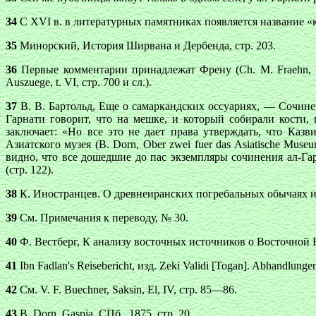
34
С XVI в. в литературных памятниках появляется название 
35
Минорский, История Ширвана и Дербенда, стр. 203.
36
Первые комментарии принадлежат Френу (Ch. М. Frаеhn, Ueber
Auszuege, t. VI, стр. 700 и cл.).
37
В. В. Бартольд, Еще о самаркандских оссуариях, — Сочинени
Гарнати говорит, что на мешке, и который собирали кости,
заключает: «Но все это не дает права утверждать, что Каз
Азиатского музея (В. Dоrn, Ober zwei fuer das Asiatische Muse
видно, что все дошедшие до пас экземпляры сочинения ал-Га
(стр. 122).
38
К. Иностранцев. О древнеиранских погребальных обычаях 
39
См. Примечания к переводу, № 30.
40
Ф. Вестберг, К анализу восточных источников о Восточной Е
41
Ibn Fadlan's Reisebericht, изд. Zeki Validi [Togan]. Abhandlung
42
См. V. F. Вueсhnеr, Saksin, El, IV, стр. 85—86.
43
В. Dоrn, Gaspia, СПб., 1875, стр. 20.