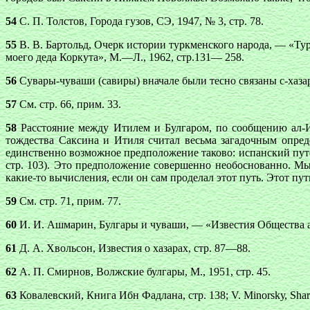
54
С. П. Толстов, Города гузов, СЭ, 1947, № 3, стр. 78.
55
В. В. Бартольд, Очерк истории туркменского народа, — «Тур
моего деда Коркута», М.—Л., 1962, стр.131— 258.
56
Сувары-чуваши (савиры) вначале были тесно связаны с-хазара
57
См. стр. 66, прим. 33.
58
Расстояние между Итилем и Булгаром, по сообщению ал-Ис
тождества Саксина и Итиля считал весьма загадочным опре
единственно возможное предположение таково: испанский пут
стр. 103). Это предположение совершенно необоснованно. М
какие-то вычисления, если он сам проделал этот путь. Этот пут
59
См. стр. 71, прим. 77.
60
И. И. Ашмарин, Булгары и чуваши, — «Известия Общества арх
61
Д. А. Хвольсон, Известия о хазарах, стр. 87—88.
62
А. П. Смирнов, Волжские булгары, М., 1951, стр. 45.
63
Ковалевский, Книга Ибн Фадлана, стр. 138; V. Мinоrskу, Sharafa