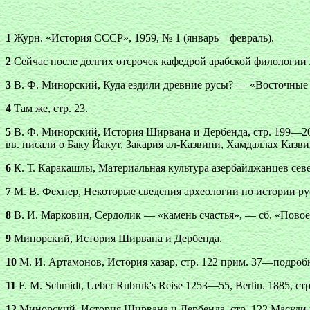
1
Журн. «История СССР», 1959, № 1 (январь—февраль).
2
Сейчас после долгих отсрочек кафедрой арабской филологии
3
В. Ф. Минорский, Куда ездили древние русы? — «Восточные 
4
Там же, стр. 23.
5
В. Ф. Минорский, История Ширвана и Дербенда, стр. 199—20
вв. писали о Баку Йакут, Закария ал-Казвини, Хамдаллах Казви
6
К. Т. Каракашлы, Материальная культура азербайджанцев север
7
М. В. Фехнер, Некоторые сведения археологии по истории рус
8
В. И. Марковин, Сердолик — «камень счастья», — сб. «Повое 
9
Минорский, История Ширвана и Дербенда.
10
М. И. Артамонов, История хазар, стр. 122 прим. 37—подроб
11
F. М. Sсhmidt, Ueber Rubruk's Reise 1253—55, Berlin. 1885, стр
12
Минорский, История Ширвана и Дербенда, стр. 122 Масуди 