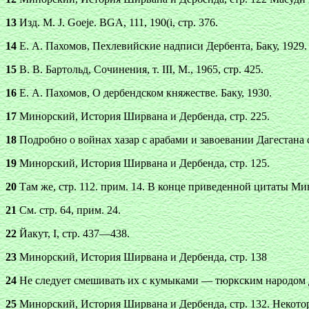
13
Изд. М. J. Goeje. BGA, 111, 190(i, стр. 376.
14
Е. А. Пахомов, Пехлевийские надписи Дербента, Баку, 1929.
15
В. В. Бартольд, Сочинения, т. III, М., 1965, стр. 425.
16
Е. А. Пахомов, О дербендском княжестве. Баку, 1930.
17
Минорский, История Ширвана и Дербенда, стр. 225.
18
Подробно о войнах хазар с арабами и завоевании Дагестана см
19
Минорский, История Ширвана и Дербенда, стр. 125.
20
Там же, стр. 112. прим. 14. В конце приведенной цитаты Ми
21
См. стр. 64, прим. 24.
22
Йакут, I, стр. 437—438.
23
Минорский, История Ширвана и Дербенда, стр. 138
24
Не следует смешивать их с кумыками — тюркским народом 
25
Минорский, История Ширвана и Дербенда, стр. 132. Некоторые