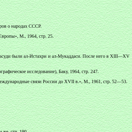
ров о народах СССР.
опы», М., 1964, стр. 25.
асуди были ал-Истахри и ал-Мукаддаси. После него в XIII—XV
афическое исследование), Баку, 1964, стр. 247.
ждународные связи России до XVII в.», М., 1961, стр. 52—53.
же, стр. 190.