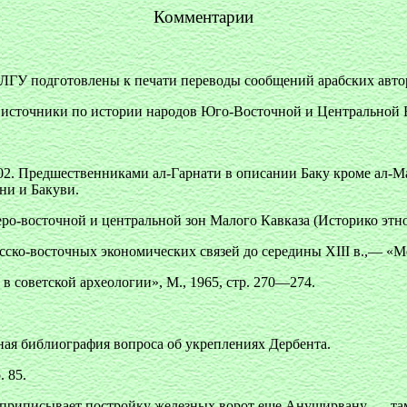
Комментарии
 ЛГУ подготовлены к печати переводы сообщений арабских авто
источники по истории народов Юго-Восточной и Центральной Евр
2. Предшественниками ал-Гарнати в описании Баку кроме ал-М
ни и Бакуви.
о-восточной и центральной зон Малого Кавказа (Историко этногр
ско-восточных экономических связей до середины XIII в.,— «Ме
в советской археологии», М., 1965, стр. 270—274.
ная библиография вопроса об укреплениях Дербента.
. 85.
приписывает постройку железных ворот еще Ануширвану, — там 