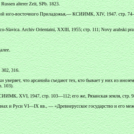
Russen alterer Zeit, SPb. 1823.
ий юго-восточного Приладожья,— КСИИМК, XIV, 1947. стр. 74—
Slavica. Archiv Orientaini, XXIII, 1955; стр. 111; Novy arabski pr
далее.
 302, 316.
веряет, что арсанийа съедают тех, кто бывает у них из иноземц
. 103).
ИИМК, XVI, 1947, стр. 103—112; его же, Рязанская земля, стр. 
нах и Руси VI—IX вв., — «Древнерусское государство и его межд