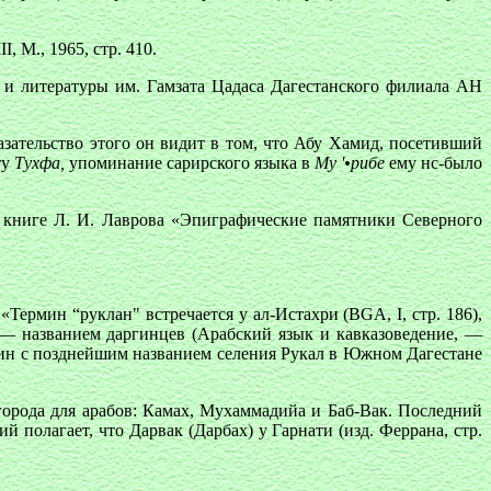
I, М., 1965, стр. 410.
и литературы им. Гамзата Цадаса Дагестанского филиала АН
казательство этого он видит в том, что Абу Хамид, посетивший
ту
Тухфа,
упоминание сарирского языка в
My '•рибе
ему нс-было
в книге Л. И. Лаврова «Эпиграфические памятники Северного
Термин “руклан" встречается у ал-Истахри (BGA, I, стр. 186),
н"— названием даргинцев (Арабский язык и кавказоведение, —
рмин с позднейшим названием селения Рукал в Южном Дагестане
 города для арабов: Камах, Мухаммадийа и Баб-Вак. Последний
 полагает, что Дарвак (Дарбах) у Гарнати (изд. Феррана, стр.