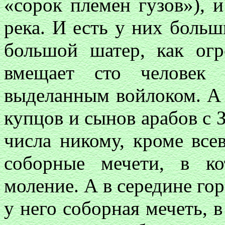
«сорок племен гузов»), 
река. И есть у них боль
большой шатер, как ог
вмещает сто человек
выделанным войлоком. А 
купцов и сынов арабов с З
числа никому, кроме все
соборные мечети, в к
моление. А в середине гор
у него соборная мечеть, 