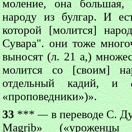
моление, она большая,
народу из булгар. И ес
которой [молится] наро
Сувара". они тоже много
выносят (л. 21 а,) множ
молится со [своим] н
отдельный кадий, и
«проповедники»)».
33
***
—
в переводе С. Ду
Magrib» («уроженцы 