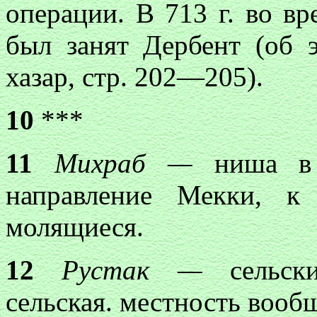
операции. В 713 г. во в
был занят Дербент (об 
хазар, стр. 202—205).
10
***
11
Михраб —
ниша в
направление Мекки, к
молящиеся.
12
Рустак —
сельски
сельская. местность вооб