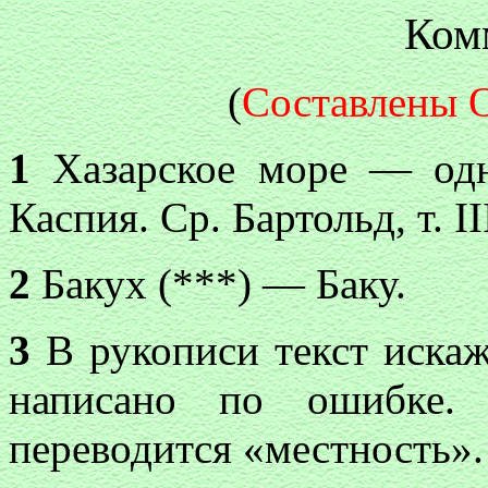
Ком
(
Составлены О
1
Хазарское море — одн
Каспия. Ср. Бартольд, т. III
2
Бакух (***) — Баку.
3
В рукописи текст иска
написано по ошибке.
переводится «местность».