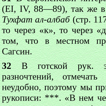
(EI, IV, 88—89), так же 
Тухфат ал-албаб
(стр. 11
то через «к», то через «
том, что в местном пр
Сагсин.
32
В готской рук. э
разночтений, отмечат
неудобно, поэтому мы пр
рукописи: ***. «В нем че