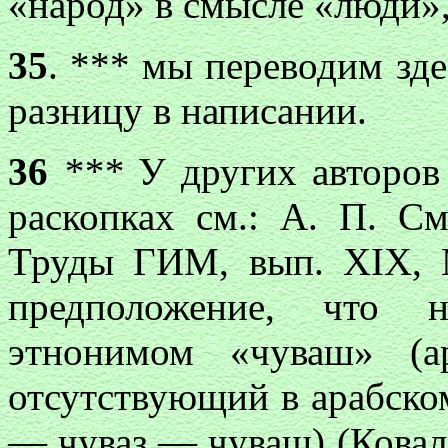
«народ» в смысле «люди»
35
. *** мы переводим зде
разницу в написании.
36
***
У других авторов 
раскопках см.: А. П. С
Труды ГИМ, вып. XIX, М
предположение, что н
этнонимом «чуваш» (а
отсутствующий в арабском
— чуваз — чуваш) (Ковале