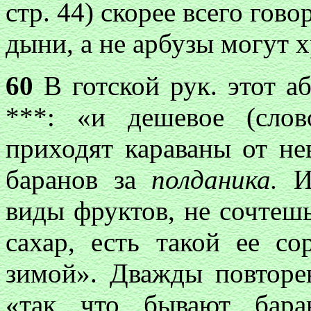
стр. 44) скорее всего гов
дыни, а не арбузы могут 
60
В готской рук. этот аб
***: «и дешевое (слов
приходят караваны от не
баранов за
полданика.
И
виды фруктов, не сочтешь
сахар, есть такой ее со
зимой». Дважды повторе
«так что бывают баран