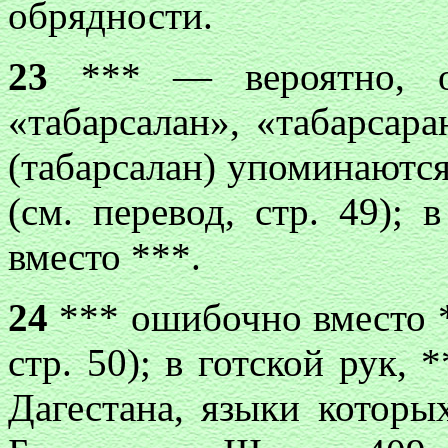
обрядности.
23
*** — вероятно, о
«табарсалан», «табарсар
(табарсалан) упоминаются
(см. перевод, стр. 49);
вместо ***.
24
*** ошибочно вместо *
стр. 50); в готской рук, 
Дагестана, языки которы