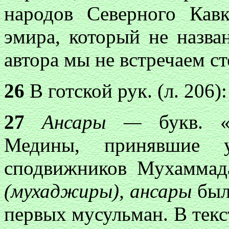
народов Северного Кавк
эмира, который не назва
автора мы не встречаем с
26
В готской рук. (л. 206):
27
Ансары —
букв. 
Медины, принявшие 
сподвижников Мухаммад
(мухаджиры), ансары
был
первых мусульман. В текст