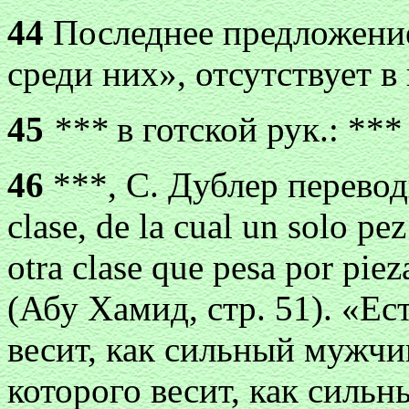
44
Последнее предложение
среди них», отсутствует в 
45
***
в готской рук.: ***
46
***, С. Дублер перевод
clase, de la cual un solo p
otra clase que pesa por pie
(Абу Хамид, стр. 51). «Ес
весит, как сильный мужчи
которого весит, как силь