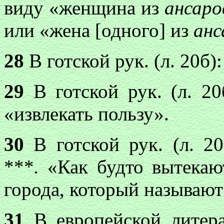
виду «женщина из
ансар
или «жена [одного] из
анс
28
В готской рук. (л. 20б)
29
В готской рук. (л. 20
«извлекать пользу».
30
В готской рук. (л. 20
***
.
«Как будто вытекаю
города, который называют
31
В европейской литер