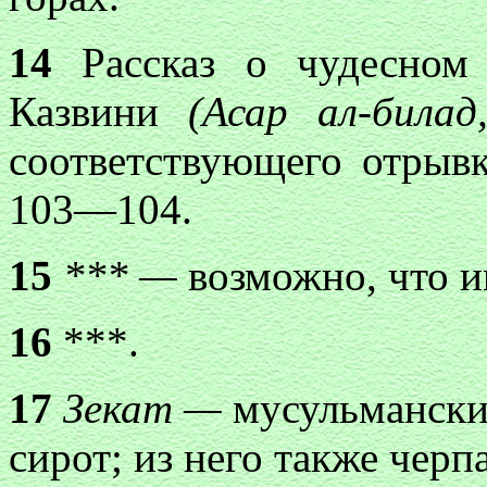
14
Рассказ о чудесном 
Казвини
(Асар ал-билад
соответствующего отрывк
103—104.
15
*** —
возможно, что им
16
***.
17
Зекат —
мусульманский
сирот; из него также черп