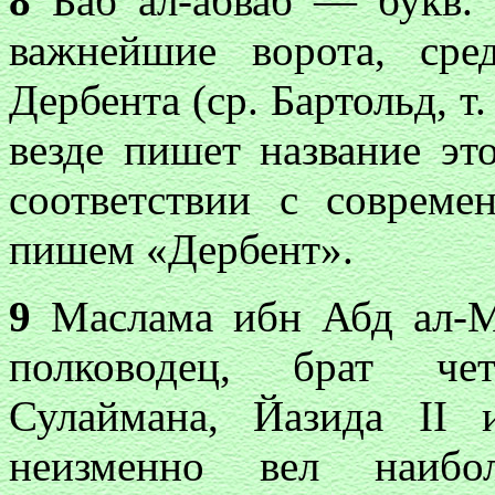
8
Баб ал-абваб — букв. «
важнейшие ворота, сред
Дербента (ср. Бартольд, т.
везде пишет название эт
соответствии с совреме
пишем «Дербент».
9
Маслама ибн Абд ал-М
полководец, брат чет
Сулаймана, Йазида II
неизменно вел наибол