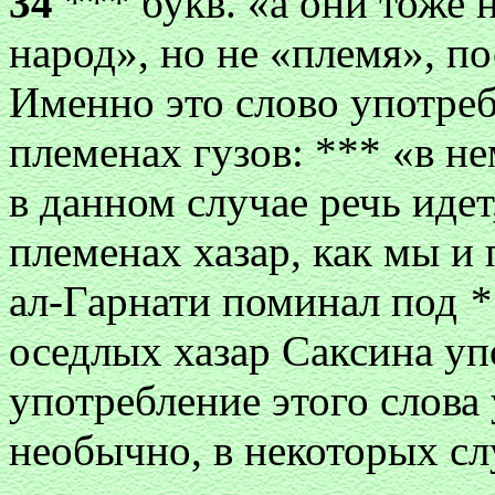
34
*** букв. «а они тоже 
народ», но не «племя», п
Именно это слово употреб
племенах гузов: *** «в н
в данном случае речь иде
племенах хазар, как мы и 
ал-Гарнати поминал под
*
оседлых хазар Саксина уп
употребление этого слова 
необычно, в некоторых с