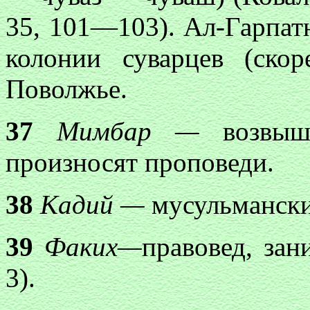
35, 101—103). Ал-Гарпат
колонии суварцев (ско
Поволжье.
37
Мимбар —
возвыше
произносят проповеди.
38
Кадий —
мусульмански
39
Факих—
правовед, за
3).