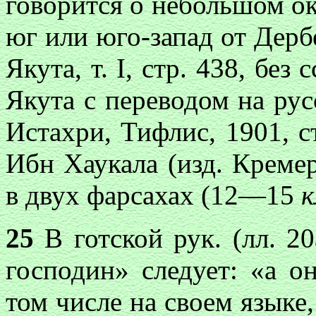
говорится о небольшом о
юг или юго-запад от Дербе
Якута, т. I, стр. 438, без
Якута с переводом на русс
Истахри, Тифлис, 1901, ст
Ибн Хаукала (изд. Кремер
в двух фарсахах (12—15
к
25
В готской рук. (лл. 20
господин» следует: «а о
том числе на своем языке,