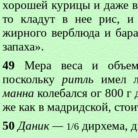
хорошей курицы и даже вк
то кладут в нее рис, и
жирного верблюда и бара
запаха».
49
Мера веса и объем
поскольку
ритль
имел ло
манна
колебался ог 800 г
же как в мадридской, стои
50
Даник —
дирхема, д
1/6