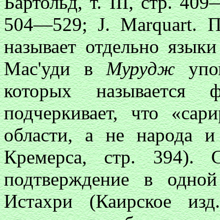
Бартольд, т. III, стр. 409
504—529; J. Marquart. П
называет отдельно языки
Мас'уди в
Мурудж
упом
которых называется 
подчеркивает, что «сар
области, а не народа и
Кремерса, стр. 394). 
подтверждение в одной
Истахри (Каирское изд