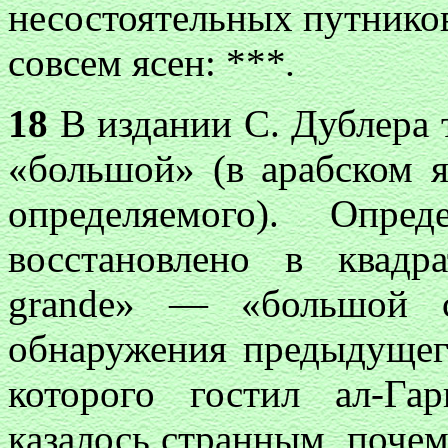
несостоятельных путников
совсем ясен: ***
.
18
В издании С. Дублера т
«большой» (в арабском я
определяемого). Опре
восстановлено в квадр
grande» — «большой с
обнаружения предыдущего
которого гостил ал-Га
казалось странным, почем