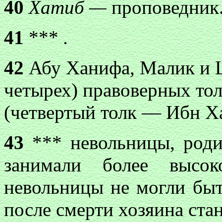
40
Хатиб —
проповедник
41
***
.
42
Абу Ханифа, Малик и Ш
четырех) правоверных тол
(четвертый толк — Ибн Ха
43
*** невольницы, роди
занимали более высок
невольницы не могли быть
после смерти хозяина ста