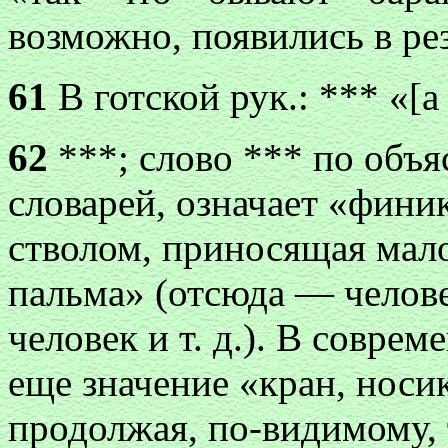
возможно, появились в ре
61
В готской рук.: *** «[
62
***; слово *** по объ
словарей, означает «фини
стволом, приносящая мало
пальма» (отсюда — челове
человек и т. д.). В соврем
еще значение «кран, носик
продолжая, по-видимому, 