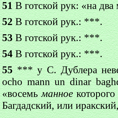
51
В готской рук: «на два 
52
В готской рук.: ***.
53
В готской рук.: ***.
54
В готской рук.: ***.
55
*** у С. Дублера неве
ocho mann un dinar bagh
«восемь
манное
которого 
Багдадский, или иракский