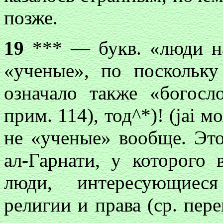
позже.
19
*** — букв. «люди на
«ученые», по поскольку
означало также «богосл
прим. 114), тод^*)! (jai 
не «ученые» вообще. Это
ал-Гарнати, у которого
люди, интересующиеся
религии и права (ср. пере