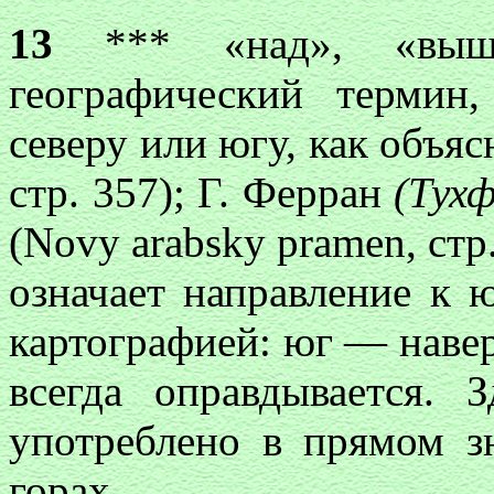
13
*** «над», «выш
географический термин
северу или югу, как объяс
стр. 357); Г. Ферран
(Тух
(Novy arabsky pramen, стр.
означает направление к ю
картографией: юг — наверх
всегда оправдывается. 
употреблено в прямом з
горах.