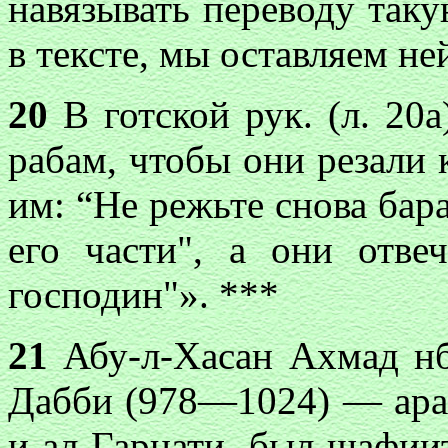
навязывать переводу таку
в тексте, мы оставляем н
20
В готской рук. (л. 20а
рабам, чтобы они резали 
им: “Не режьте снова бар
его части", а они отве
господин"». ***
21
Абу-л-Хасан Ахмад н
Дабби (978—1024) — араб
и ал-Гарнати, был шафиит