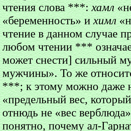
чтения слова ***:
хамл
«не
«беременность» и
химл
«н
чтение в данном случае п
любом чтении *** означает
может снести] сильный му
мужчины». То же относитс
***; к этому можно даже 
«предельный вес, который
отнюдь не «вес верблюда
понятно, почему ал-Гарна