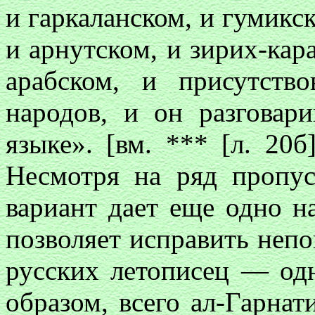
и гаркаланском, и гумикск
и арнутском, и зирих-кара
арабском, и присутст
народов, и он разговар
языке». [вм. *** [л. 20б
Несмотря на ряд пропус
вариант дает еще одно н
позволяет исправить непо
русских летописец — одн
образом, всего ал-Гарнат