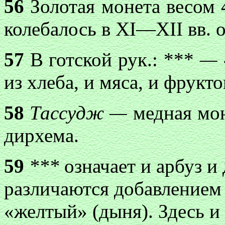
56
Золотая монета весом 4
колебалось в XI—XII вв. 
57
В готской рук.: ***
—
из хлеба, и мяса, и фрукто
58
Тассудж —
медная мо
дирхема.
59
***
означает и арбуз и
различаются добавлением 
«желтый» (дыня). Здесь и