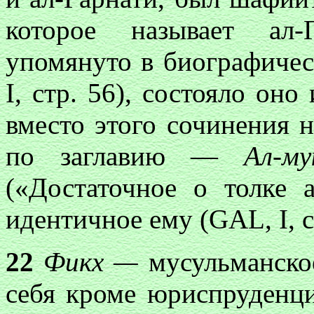
которое называет ал
упомянуто в биографичес
I, стр. 56), состояло оно
вместо этого сочинения н
по заглавию —
Ал-м
(«Достаточное о толке
идентичное ему (GAL, I, ст
22
Фикх —
мусульманско
себя кроме юриспруденц