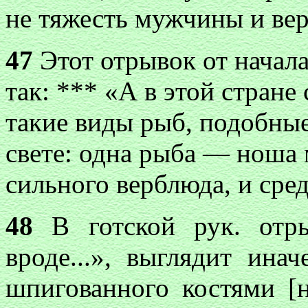
не тяжесть мужчины и ве
47
Этот отрывок от начала 
так: *** «А в этой стране 
такие виды рыб, подобны
свете: одна рыба — ноша
сильного верблюда, и сре
48
В готской рук. отры
вроде...», выглядит ина
шпигованного костями [н