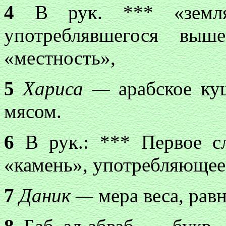
4
В рук. *** «земля
употреблявшегося выш
«местность»,
5
Хариса —
арабское к
мясом.
6
В рук.: *** Первое сл
«камень», употребляющеес
7
Даник —
мера веса, равна