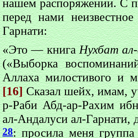
нашем распоряжении. С пе
перед нами неизвестное
Гарнати:
«Это — книга
Нухбат ал-
(«Выборка воспоминани
Аллаха милостивого и м
[16]
Сказал шейх, имам, 
р-Раби Абд-ар-Рахим иб
ал-Андалуси ал-Гарнати, 
28
: просила меня группа