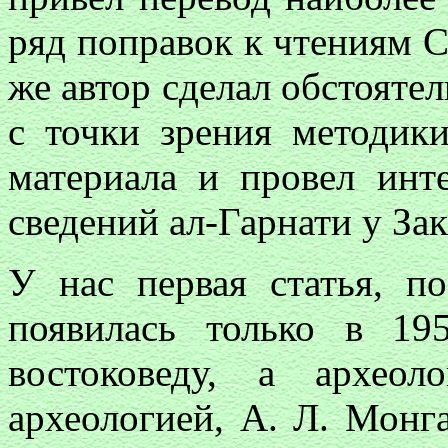
ряд поправок к чтениям 
же автор сделал обстояте
с точки зрения методик
материала и провел инт
сведений ал-Гарнати у За
У нас первая статья, п
появилась только в 1
востоковеду, а археол
археологией, А. Л. Мон