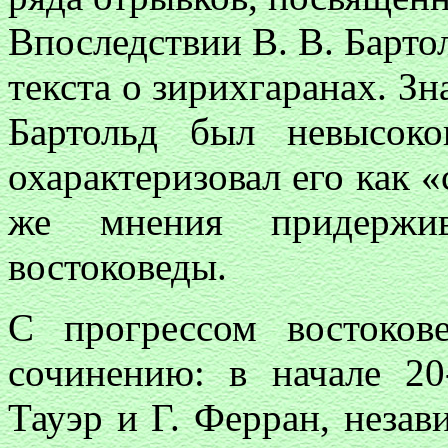
Впоследствии В. В. Барто
текста о зирихгаранах. З
Бартольд был невысок
охарактеризовал его как 
же мнения придержив
востоковеды.
С прогрессом востоков
сочинению: в начале 20
Тауэр и Г. Ферран, незав