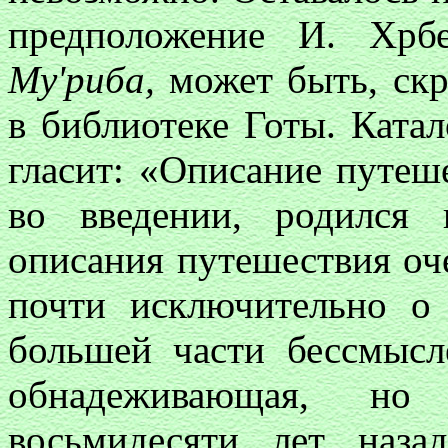
предположение И. Хрб
My'риба,
может быть, скр
в библиотеке Готы. Ката
гласит: «Описание путеше
во введении, родился 
описания путешествия оче
почти исключительно о 
большей части бессмыс
обнадеживающая, но 
восьмидесяти лет назад