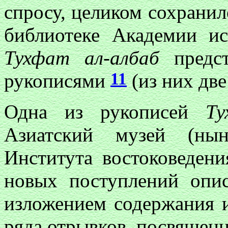
спросу, целиком сохранил
библиотеке Академии ис
Тухфат ал-албаб
предст
11
рукописями
(из них дв
Одна из рукописей
Ту
Азиатский музей (нын
Института востоковедени
новых поступлений опи
изложением содержания 
ряда отрывков, посвяще