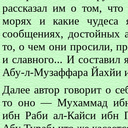
рассказал им о том, что
морях и какие чудеса 
сообщениях, достойных а
то, о чем они просили, п
и славного... И составил 
Абу-л-Музаффара Йахйи 
Далее автор говорит о се
то оно — Мухаммад ибн
ибн Раби ал-Кайси ибн 