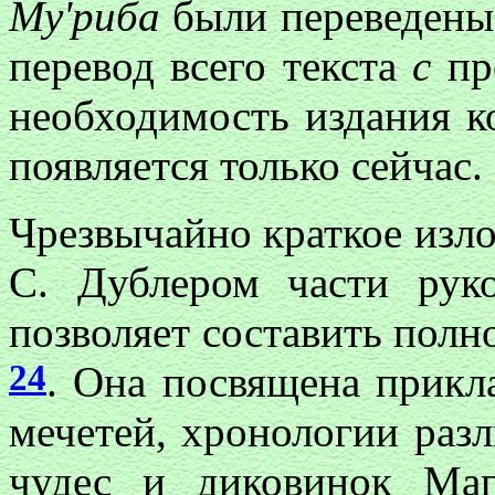
My
'риба
были переведены
перевод всего текста
с
пр
необходимость издания к
появляется только сейчас.
Чрезвычайно краткое изл
С. Дублером части рук
позволяет составить полно
24
. Она посвящена прикл
мечетей, хронологии раз
чудес и диковинок Маг