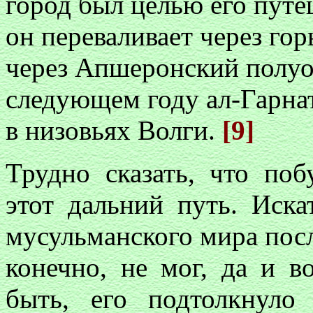
город был целью его путеш
он переваливает через го
через Апшеронский полуос
следующем году ал-Гарнат
в низовьях Волги.
[9]
Трудно сказать, что поб
этот дальний путь. Иска
мусульманского мира посл
конечно, не мог, да и в
быть, его подтолкнуло