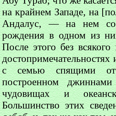
Абу Тураб; что же касаетс
на крайнем Западе, на [п
Андалус, — на нем со
рождения в одном из ни
После этого без всякого 
достопримечательностях 
с семью спящими отр
построенном джиннами
чудовищах и океанс
Большинство этих свед