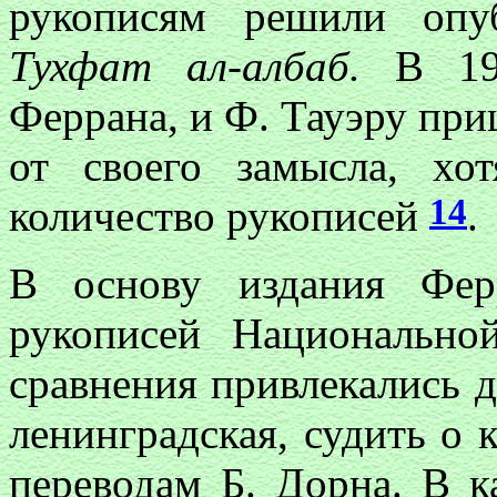
рукописям решили опуб
Тухфат ал-албаб.
В 192
Феррана, и Ф. Тауэру при
от своего замысла, х
14
количество рукописей
.
В основу издания Фер
рукописей Национально
сравнения привлекались д
ленинградская, судить о 
переводам Б. Дорна. В к