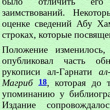
было отличить его
заимствований. Некото
оценке сведений Абу Ха
строках, которые посвящ
Положение изменилось,
опубликовал часть о
рукописи ал-Гарнати
ал
18
Магриб
, которая до 
упоминанию у библиогр
Издание сопровождало