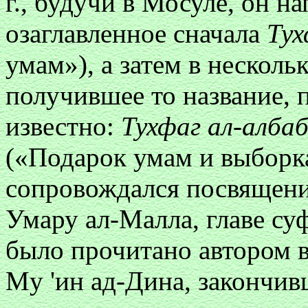
г., будучи в Мосуле, он н
озаглавленное сначала
Тух
умам»), а затем в несколь
получившее то название, 
известно:
Тухфаг ал-албаб
(«Подарок умам и выборка
сопровождался посвящен
Умару ал-Малла, главе су
было прочитано автором в
My
'ин ад-Дина, закончивш