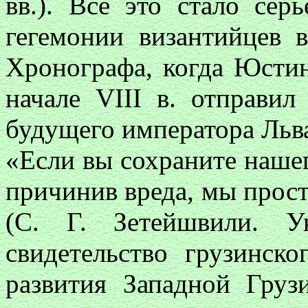
вв.). Все это стало сер
гегемонии византийцев 
Хронографа, когда Юсти
начале VIII в. отправил
будущего императора Льва 
«Если вы сохраните нашег
причинив вреда, мы прос
(С. Г. Зетейшвили. У
свидетельство грузинско
развития Западной Груз