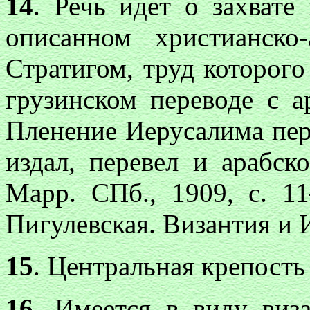
14
. Речь идет о захвате
описанном христианско
Стратигом, труд которог
грузинском переводе с а
Пленение Иерусалима перс
издал, перевел и арабск
Марр. СПб., 1909, с. 1
Пигулевская. Византия и И
15
. Центральная крепость
16
. Имеется в виду виз