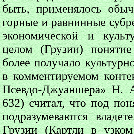
быть, применялось обыч
горные и равнинные субр
экономической и культ
целом (Грузии) поняти
более получало культурн
в комментируемом конте
Псевдо-Джуаншера» Н. 
632) считал, что под по
подразумеваются владет
Грузии (Картли в узко