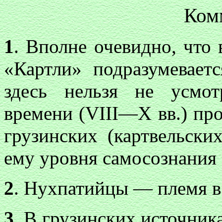
Ком
1
. Вполне очевидно, что
«Картли» подразумевает
здесь нельзя не усмо
времени (VIII—X вв.) пр
грузинских (картвельски
ему уровня самосознания 
2
. Нухпатийцы — племя в
3
. В грузинских источника