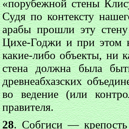
«порубежной стены Клис
Судя по контексту нашег
арабы прошли эту стену
Цихе-Годжи и при этом 
какие-либо объекты, ни к
стена должна была бы
древнеабхазских объедин
во ведение (или контр
правителя
.
28
. Собгиси — крепость