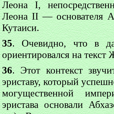
Леона
I
, непосредствен
Леона
II
— основателя Аб
Кутаиси.
35
. Очевидно, что в д
ориентировался на текст 
36
. Этот контекст звучи
эриставу, который успешн
могущественной импер
эристава основали Абха