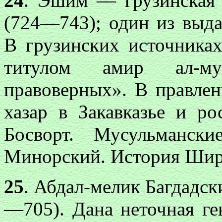
24
. Эшим — грузинская
(724—743); один
из выд
В грузинских источника
титулом амир ал-му
правоверных». В правле
хазар в Закавказье и ро
Босворт. Мусульманск
Минорский. История Ширва
25
. Абдал-мелик Багдадс
—705). Дана неточная ге