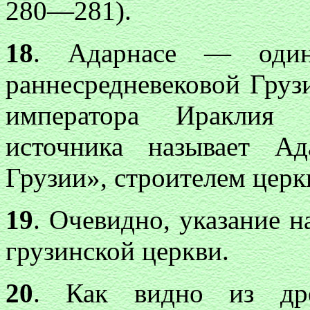
280—281).
18
. Адарнасе — один
раннесредневековой Груз
императора Ираклия 
источника называет Ад
Грузии», строителем церкв
19
. Очевидно, указание н
грузинской церкви.
20
. Как видно из др