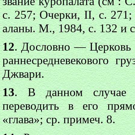
звание куропалата (см : С.
с. 257; Очерки, II, с. 271
аланы. М., 1984, с. 132 и с
12
. Дословно — Церковь
раннесредневекового гру
Джвари.
13
. В данном случае
переводить в его пря
«глава»; ср. примеч. 8.