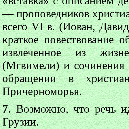
«вставка» с описанием д
— проповедников христиан
всего
VI
в. (Иован, Давид
краткое повествование о
извлеченное из жизн
(Мгвимели) и сочинения
обращении в христиан
Причерноморья.
7
. Возможно, что речь и
Грузии.