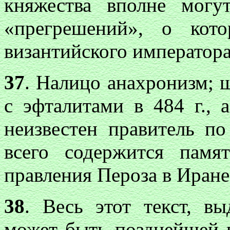
княжества вполне могу
«прегрешений», о кот
византийского императора
3
7
. Налицо анахронизм; 
с эфталитами в 484 г., 
неизвестен правитель п
всего содержится памя
правления Пероза в Иран
38
. Весь этот текст, в
может быть позднейшей г