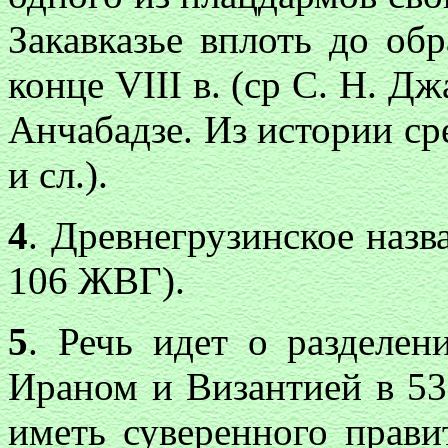
Закавказье вплоть до обр
конце
VIII
в. (ср С. Н. Д
Анчабадзе. Из истории ср
и сл.).
4
. Древнегрузинское назв
106 ЖВГ).
5
. Речь идет о разделе
Ираном и Византией в 53
иметь суверенного прави