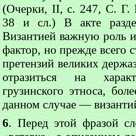
(Очерки,
II
, с. 247, С. Г
38 и cл.) В акте раз
Византией важную роль и
фактор, но прежде всего 
претензий великих держаз,
отразиться на характ
грузинского этноса, боле
данном случае — византи
6
. Перед этой фразой с