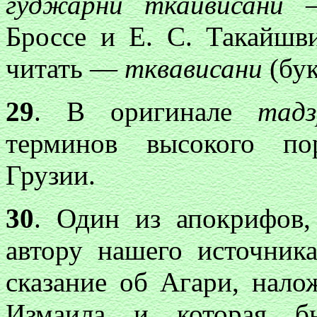
гуджарни ткаивисан
Броссе и Е. С. Такайшви
читать —
тквависани
(бу
29
. В оригинале
тад
терминов высокого по
Грузии.
30
. Один из апокрифов,
автору нашего источник
сказание об Агари, нал
Измаила и которая бы