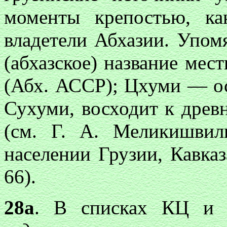
моменты крепостью, ка
владетели Абхазии. Упом
(абхазское) название мес
(Абх. АССР); Цхуми — ос
Сухуми, восходит к древ
(см. Г. А. Меликишви
населении Грузии, Кавка
66).
28а
. В списках КЦ и и