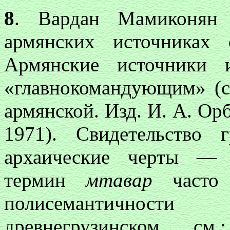
8
. Вардан Мамиконян
армянских источниках 
Армянские источники 
«главнокомандующим» (
армянской. Изд. И. А. Ор
1971). Свидетельство 
архаические черты — 
термин
мтавар
часто
полисемантичнос
древнегрузинском см