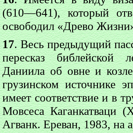
(610—641), который от
освободил «Древо Жизни» (
17
. Весь предыдущий пас
пересказ библейской 
Даниила об овне и козле
грузинском источнике э
имеет соответствие и в т
Мовсеса Каганкатваци (
Агванк. Ереван, 1983, на а