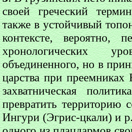
своей греческий терми
также в устойчивый топон
контексте, вероятно, 
хронологических уро
объединенного, но в при
царства при преемниках В
захватническая политик
превратить территорию 
Ингури (Эгрис-цкали) и р.
одного из плацдармов сво