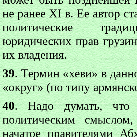
не ранее
XI
в. Ее автор с
политические трад
юридических прав грузин
их владения.
39
. Термин «хеви» в данн
«округ» (по типу армянско
40
. Надо думать, что 
политическим смыслом,
начатое правителями Абх