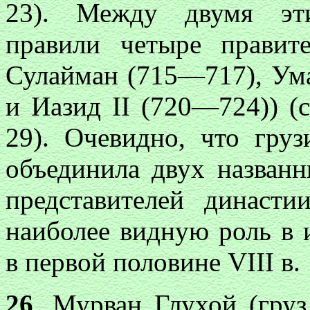
23). Между двумя эти
правили четыре правит
Сулайман (715—717), Ум
и Иазид
II
(720—724)) (см
29). Очевидно, что груз
объединила двух назван
представителей династ
наиболее видную роль в 
в первой половине
VIII
в.
26
. Мурван Глухой (гру