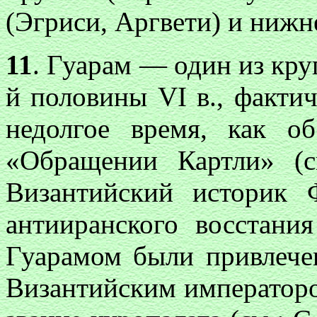
(Эгриси, Аргвети) и нижне
11
. Гуарам — один из кру
й половины
VI
в., факти
недолгое время, как об
«Обращении Картли» (
Византийский историк 
антииранского восстани
Гуарамом были привлече
Византийским император