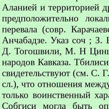
Аланией и территорией д
предположительно лока
перевала (совр
.
Карачаевс
Анчабадзе. Указ соч ; З. 
Д. Тогошвили, М. Н Цинц
народов Кавказа. Тбилиси,
свидетельствуют (см. С. Г.
сл.), что отношения межд
только воинственный хар
Собгиси могла быть о