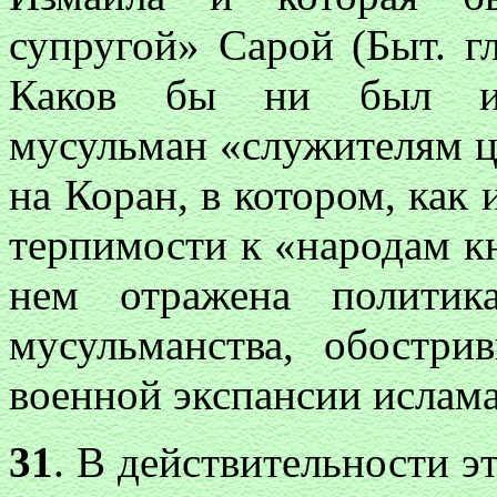
супругой» Сарой (Быт. г
Каков бы ни был ист
мусульман «служителям ц
на Коран, в котором, как 
терпимости к «народам кн
нем отражена политик
мусульманства, обостри
военной экспансии ислама
31
. В действительности 