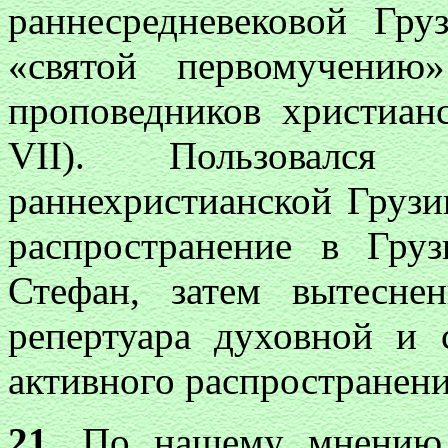
раннесредневековой Гр
«святой первомучению
проповедников христианс
VII)
. Пользовался
раннехристианской Грузи
распространение в Гру
Стефан, затем вытесне
репертуара духовной и 
активного распространен
21
. По нашему мнению 