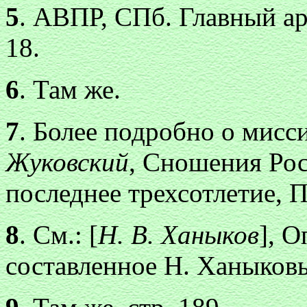
5
. АВПР, СПб. Главный архи
18.
6
. Там же.
7
. Более подробно о мисси
Жуковский
, Сношения Рос
последнее трехсотлетие, Пг
8
. См.: [
Н. В. Ханыков
], О
составленное Н. Ханыковы