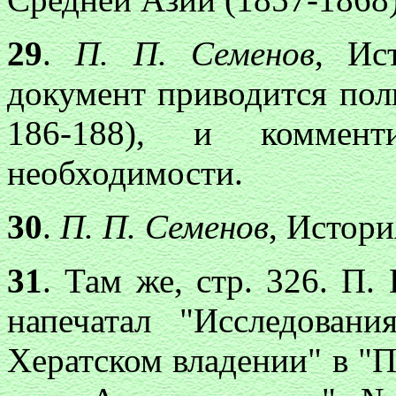
29
.
П. П. Семенов
, Ис
документ приводится пол
186-188), и коммент
необходимости.
30
.
П. П. Семенов
, История
31
. Там же, стр. 326. П.
напечатал "Исследова
Хератском владении" в "П