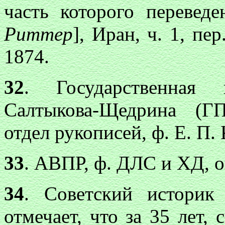
часть которого переведе
Риттер
], Иран, ч. 1, пе
1874.
32
. Государственная 
Салтыкова-Щедрина (Г
отдел рукописей, ф. Е. П. К
33
. АВПР, ф. ДЛС и ХД, оп
34
. Советский историк
отмечает, что за 35 лет, 