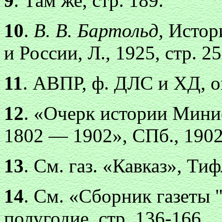
9
. Там же, стр. 189.
10
.
В. В. Бартольд
, Истор
и России, Л., 1925, стр. 25
11
. АВПР, ф. ДЛС и ХД, оп.
12
. «Очерк истории Мини
1802 — 1902», СПб., 1902,
13
. См. газ. «Кавказ», Ти
14
. См. «Сборник газеты "
полугодие, стр. 136-166. ,