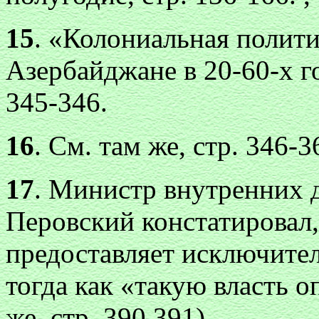
15
. «Колониальная полити
Азербайджане в 20-60-х го
345-346.
16
. См. там же, стр. 346-3
17
. Министр внутренних 
Перовский констатировал
предоставляет исключите
тогда как «такую власть о
же, стр. 390,391).