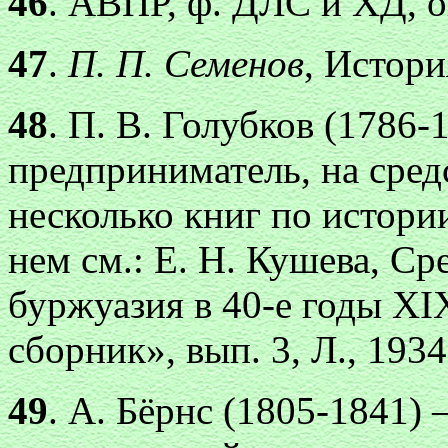
46
. АВПР, ф. ДЛС и ХД, оп.
47
.
П. П. Семенов
, История
48
. П. В. Голубков (1786
предприниматель, на сред
несколько книг по истори
нем см.: Е. Н. Кушева, Ср
буржуазия в 40-е годы XI
сборник», вып. 3, Л., 1934
49
. А. Бёрнс (1805-1841)