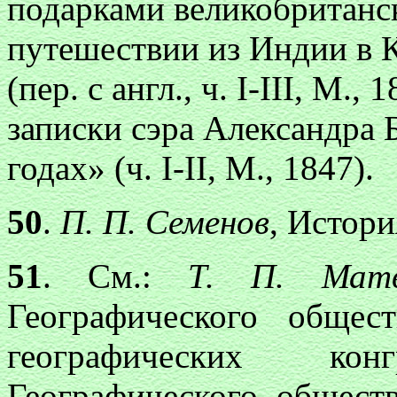
подарками великобританск
путешествии из Индии в К
(пер. с англ., ч. I-III, М.
записки сэра Александра 
годах» (ч. I-II, М., 1847).
50
.
П. П. Семенов
, История
51
. См.:
Т. П. Матв
Географического обще
географических ко
Географического обществ