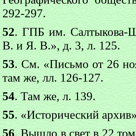
292-297.
52
. ГПБ им. Салтыкова-
В. и Я. В.», д. 3, л. 125.
53
. См. «Письмо от 26 но
там же, лл. 126-127.
54
. Там же, л. 139.
55
. «Исторический архив»,
56
. Вышло в свет в 22 то