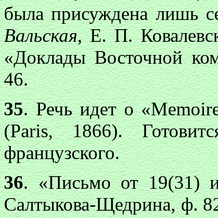
была присуждена лишь се
Вальская
, Е. П. Ковалев
«Доклады Восточной коми
46.
35
. Речь идет о «Memoire 
(Paris, 1866). Готов
французского.
36
. «Письмо от 19(31)
Салтыкова-Щедрина, ф. 82