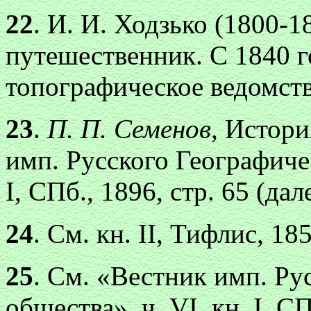
22
. И. И. Ходзько (1800-1
путешественник. С 1840 г
топографическое ведомств
23
.
П. П. Семенов,
История
имп. Русского Географиче
I, СПб., 1896, стр. 65 (да
24
. См. кн. II, Тифлис, 185
25
. См. «Вестник имп. Ру
общества», ч. VI, кн. I, СП