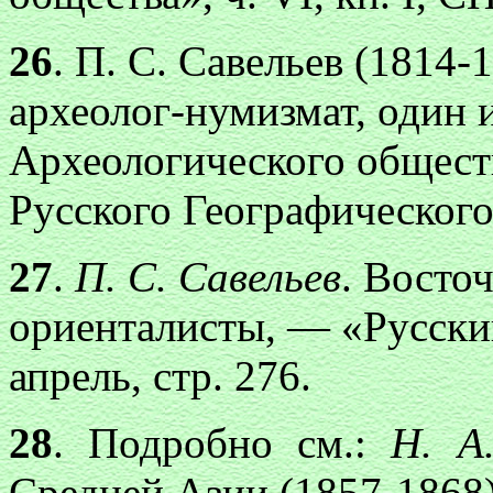
26
. П. С. Савельев (1814-
археолог-нумизмат, один 
Археологического общест
Русского Географического
27
.
П. С. Савельев
. Восто
ориенталисты, — «Русский 
апрель, стр. 276.
28
. Подробно см.:
Н. А
Средней Азии (1857-1868),