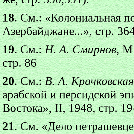
18
. См.: «Колониальная п
Азербайджане...», стр. 36
19
. См.:
Н. А. Смирнов
, М
стр. 86
20
. См.:
В. А. Крачковская
арабской и персидской э
Востока», II, 1948, стр. 19
21
. См. «Дело петрашевцев»