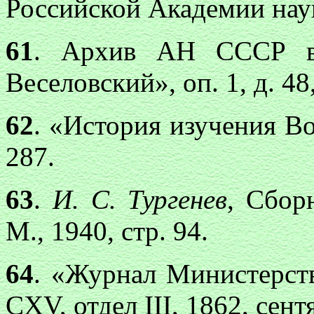
Российской Академии наук
61
. Архив АН СССР в 
Веселовский», оп. 1, д. 48,
62
. «История изучения Во
287.
63
.
И. С. Тургенев
, Сбор
М., 1940, стр. 94.
64
. «Журнал Министерств
CXV, отдел III, 1862, сентя