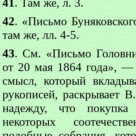
41
. Там же, л. 3.
42
. «Письмо Буняковског
там же, лл. 4-5.
43
. См. «Письмо Головн
от 20 мая 1864 года», —
смысл, который вклады
рукописей, раскрывает В
надежду, что покупка
некоторых соотечеств
подобные собрания, кот