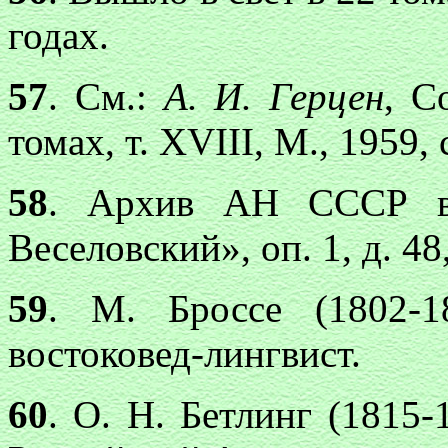
годах.
57
. См.:
А. И. Герцен
, С
томах, т. XVIII, М., 1959,
58
. Архив АН СССР в 
Веселовский», оп. 1, д. 48,
59
. М. Броссе (1802-
востоковед-лингвист.
60
. О. Н. Бетлинг (1815