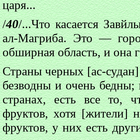
царя...
/
40
/...Что касается Завйл
ал-Магриба. Это — горо
обширная область, и она 
Страны черных [ас-судан
безводны и очень бедны; 
странах, есть все то, 
фруктов, хотя [жители] 
фруктов, у них есть друг