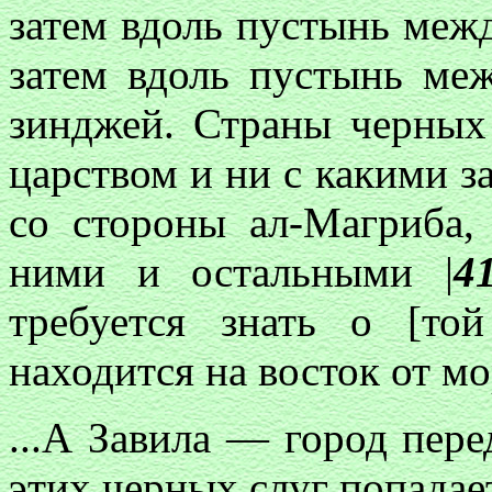
затем вдоль пустынь межд
затем вдоль пустынь ме
зинджей. Страны черных
царством и ни с какими з
со стороны ал-Магриба,
ними и остальными |
4
требуется знать о [той
находится на восток от мор
...А Завила — город пер
этих черных слуг попадает