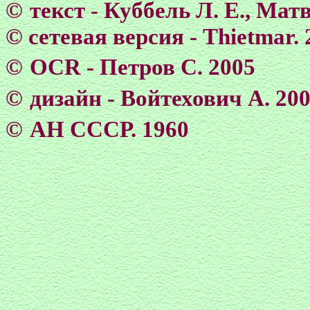
©
текст - Куббель Л. Е., Матв
©
сетевая версия - Тhietmar. 
©
OCR - Петров С. 2005
©
дизайн - Войтехович А. 20
©
АН СССР. 1960