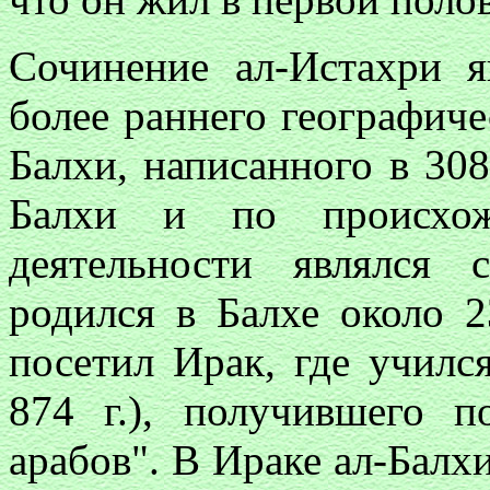
Сочинение ал-Истахри я
более раннего географиче
Балхи, написанного в 308
Балхи и по происхо
деятельности являлся 
родился в Балхе около 2
посетил Ирак, где училс
874 г.), получившего п
арабов". В Ираке ал-Балх