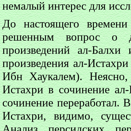
немалый интерес для иссл
До настоящего времени 
решенным вопрос о де
произведений ал-Балхи 
произведения ал-Истахри
Ибн Хаукалем). Неясно,
Истахри в сочинение ал-
сочинение переработал. В
Истахри, видимо, сущес
Анализ персидских пе