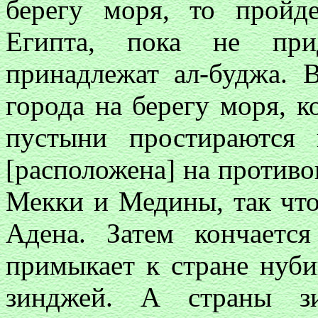
берегу моря, то прой
Египта, пока не при
принадлежат ал-буджа.
города на берегу моря, к
пустыни простираются 
[расположена] на против
Мекки и Медины, так что
Адена. Затем кончается
примыкает к стране нуби
зинджей. А страны з