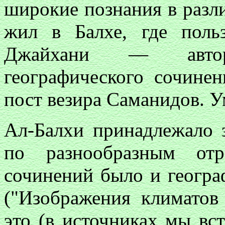
широкие познания в разл
жил в Балхе, где польз
Джайхани — автор
географического сочине
пост везира Саманидов. Ум
Ал-Балхи принадлежало 
по разнообразным отр
сочинений было и геогра
("Изображения климатов 
это (в источниках мы вст