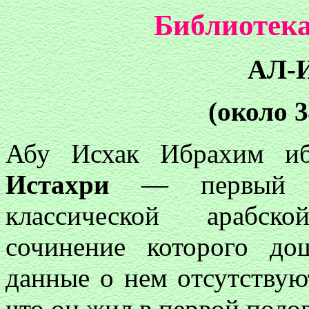
Библиотека
АЛ-
(около 3
Абу Исхак Ибрахим и
Истахри
— первый п
классической арабск
сочинение которого до
данные о нем отсутствую
что он жил в первой полов