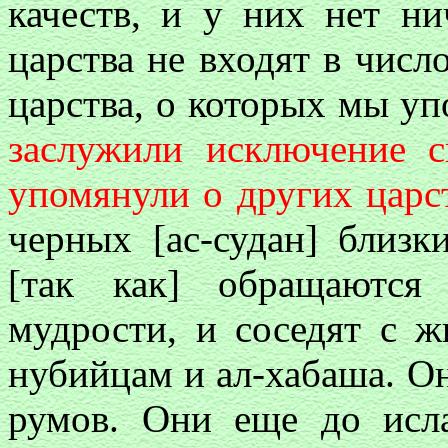
качеств, и у них нет нич
царства не входят в число
царства, о которых мы уп
заслужили исключение с
упомянули о других царс
черных [ас-судан] близк
[так как] обращаются
мудрости, и соседят с ж
нубийцам и ал-хабаша. О
румов. Они еще до исл