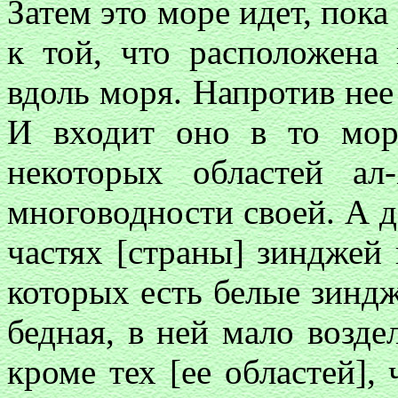
Затем это море идет, пока
к той, что расположена
вдоль моря. Напротив нее
И входит оно в то мор
некоторых областей ал
многоводности своей. А д
частях [страны] зинджей 
которых есть белые зинд
бедная, в ней мало возде
кроме тех [ее областей],