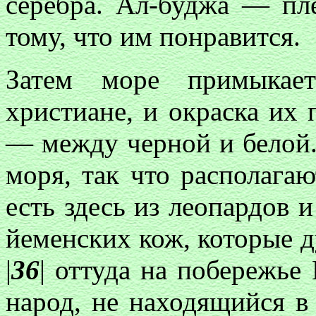
серебра. Ал-буджа — пл
тому, что им понравится.
Затем море примыкае
христиане, и окраска их 
— между черной и белой.
моря, так что располагаю
есть здесь из леопардов 
йеменских кож, которые д
|
36
| оттуда на побережь
народ, не находящийся в