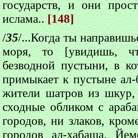
государств, и они прос
ислама..
[148]
/
35
/...Когда ты направишь
моря, то [увидишь, ч
безводной пустыни, в ко
примыкает к пустыне ал-
жители шатров из шкур, 
сходные обликом с араба
городов, ни злаков, кром
городов ал-хабаша, Йе