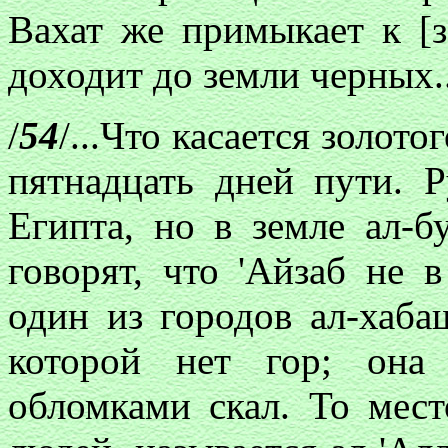
Вахат же примыкает к [
доходит до земли черных..
/
54
/...Что касается золото
пятнадцать дней пути. 
Египта, но в земле ал-б
говорят, что 'Айзаб не в
один из городов ал-хаба
которой нет гор; она
обломками скал. То мест