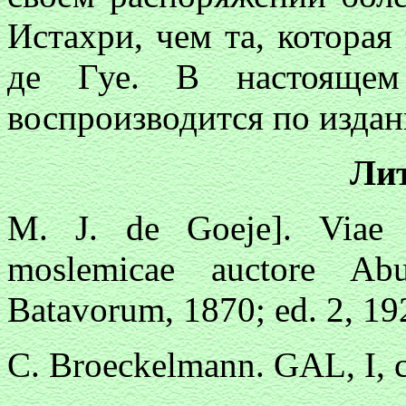
Истахри, чем та, которая
де Гуе. В настоящем 
воспроизводится по издан
Ли
M. J. de Goeje]. Viae R
moslemicae auctore Abu
Batavorum, 1870; ed. 2, 19
C. Broeckelmann. GAL, I, ст