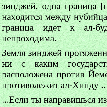
зинджей, одна граница [
находится между нубийца
граница идет к ал-бу
непроходима.
Земля зинджей протяженн
ни с каким государст
расположена против Йеме
противолежит ал-Хинду ..
...Если ты направишься из