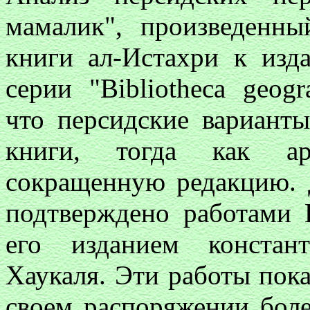
мамалик", произведенн
книги ал-Истахри к изд
серии "Bibliotheca geogr
что персидские вариант
книги, тогда как ара
сокращенную редакцию. 
подтверждено работами 
его изданием констан
Хаукаля. Эти работы пока
своем распоряжении бол