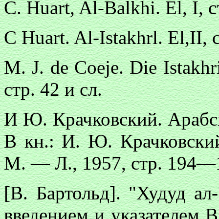
С.
Huart, Al-Balkhi. El, I, 
С
Huart. Al-Istakhrl. El,II, 
M. J. de Coeje. Die Istak
стр. 42 и сл.
И Ю. Крачковский. Арабск
В кн.: И. Ю. Крачковский
М. — Л., 1957, стр. 194—
[В.
Бартольд]. "Худуд ал
введением и указателем В.