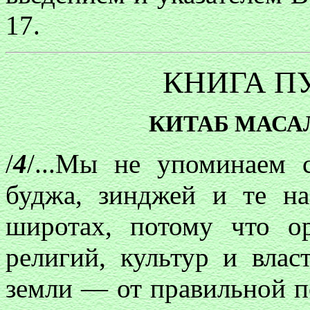
17.
КНИГА П
КИТАБ МАСА
/
4
/...Мы не упоминаем с
буджа, зинджей и те н
широтах, потому что ор
религий, культур и влас
земли — от правильной п