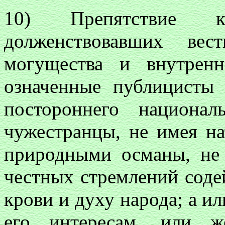
10) Препятствие к
долженствовавших ве
могущества и внутренн
означенные публицисты
постороннего национ
чужестранцы, не имея на
природными османы, не
честных стремлений соде
крови и духу народа; а и
его интересам, или 