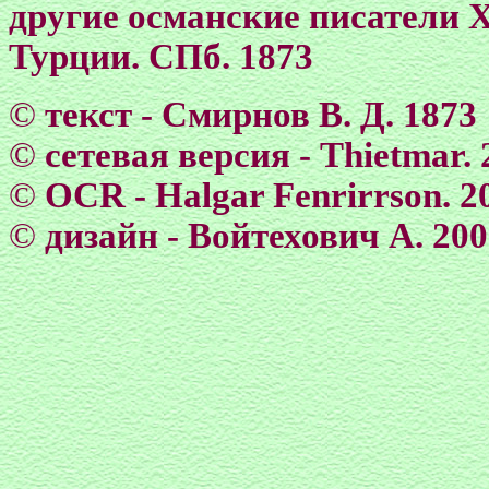
другие османские писатели 
Турции. СПб. 1873
©
текст - Смирнов В. Д. 1873
©
сетевая версия - Тhietmar. 
©
OCR - Halgar Fenrirrson. 2
©
дизайн - Войтехович А. 20