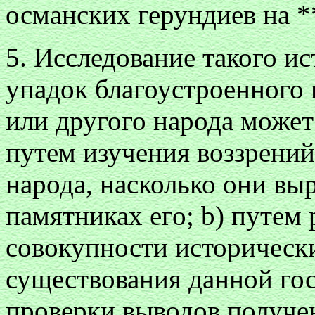
османских герундиев на *
5. Исследование такого ис
упадок благоустроенного 
или другого народа может
путем изучения воззрени
народа, насколько они вы
памятниках его; b) путем
совокупности историческ
существования данной гос
проверки выводов получе