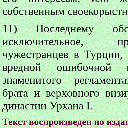
собственным своекорыстн
11) Последнему обсто
исключительное, п
чужестранцев в Турции,
вредной ошибочной пр
знаменитого регламент
брата и верховного визи
династии Урхана I.
Текст воспроизведен по изд