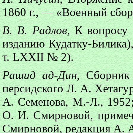
1860 г., — «Военный сбор
В. В. Радлов
, К вопросу
изданию Кудатку-Билика)
т. LXXII № 2).
Рашид ад-Дин
, Сборник 
персидского Л. А. Хетагу
А. Семенова, М.-Л., 1952; 
О. И. Смирновой, примеч
Смирновой, редакция А. А