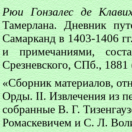
Рюи Гонзалес де Клави
Тамерлана. Дневник пу
Самарканд в 1403-1406 гг
и примечаниями, сост
Срезневского, СПб., 1881 
«Сборник материалов, от
Орды. II. Извлечения из 
собранные В. Г. Тизенгау
Ромаскевичем и С. Л. Вол