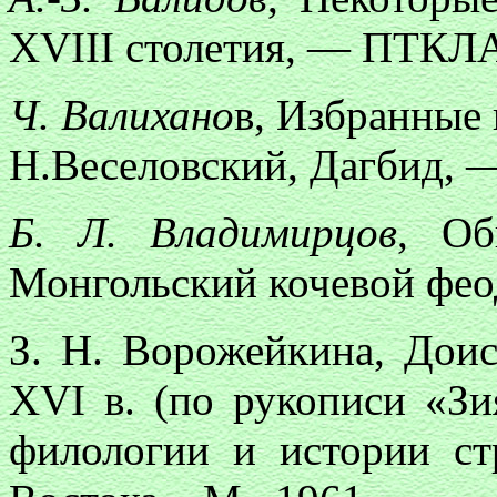
XVIII столетия, — ПТКЛА.
Ч. Валихано
в, Избранные 
Н.Веселовский, Дагбид, — 
Б. Л. Владимирцов
, Об
Монгольский кочевой феод
З. Н. Ворожейкина, Доис
XVI в. (по рукописи «Зи
филологии и истории ст