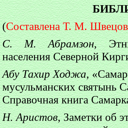
БИБЛ
(
Составлена Т. М. Швецо
С. М. Абрамзон
, Этн
населения Северной Кирги
Абу Тахир Ходжа
, «Самар
мусульманских святынь Са
Справочная книга Самарка
Н. Аристов
, Заметки об 