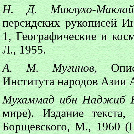
Н. Д. Миклухо-Макла
персидских рукописей Ин
1, Географические и кос
Л., 1955.
А. М. Мугинов
, Опис
Института народов Азии 
Мухаммад ибн Наджиб 
мире). Издание текста,
Борщевского, М., 1960 (