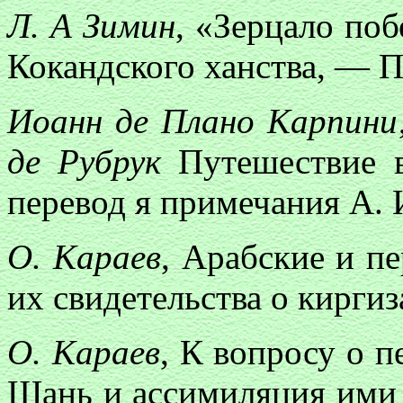
Л. А Зимин
, «Зерцало поб
Кокандского ханства, — 
Иоанн де Плано Карпини
де Рубрук
Путешествие в
перевод я примечания А. 
О. Караев
, Арабские и п
их свидетельства о кирг
О. Караев
, К вопросу о 
Шань и ассимиляция ими 