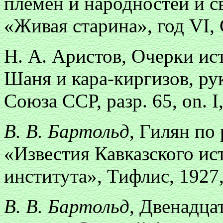
племен и народностей и с
«Живая старина», год VI, 
Н. А. Аристов, Очерки ис
Шаня и кара-киргизов, ру
Союза ССР, разр. 65, on. I
В. В. Бартольд
, Гилян по
«Известия Кавказского ис
института», Тифлис, 1927, 
В. В. Бартольд
, Двенадца