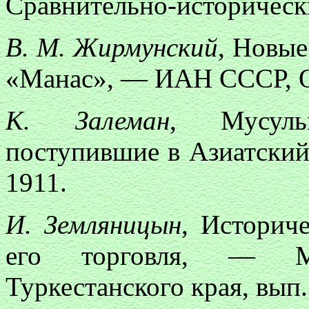
Сравнительно-исторически
В. М. Жирмунский
, Новые
«Манас», — ИАН СССР, О
К. Залеман
, Мусуль
поступившие в Азиатский
1911.
И. Земляницын
, Историч
его торговля, — Ма
Туркестанского края, вып.