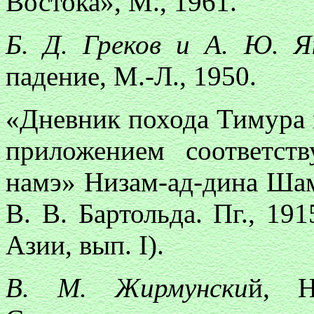
Востока», М., 1961.
Б. Д. Греков и А. Ю. Я
падение, М.-Л., 1950.
«Дневник похода Тимура 
приложением соответст
намэ» Низам-ад-дина Шами
В. В. Бартольда. Пг., 19
Азии, вып. I).
В. М. Жирмунски
й, Н