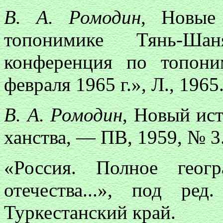
В. А. Ромодин
, Новые
топонимике Тянь-Ш
конференция по топон
февраля 1965 г.», Л., 1965
В. А. Ромодин
, Новый ис
ханства, — ПВ, 1959, № 3
«Россия. Полное геог
отечества...», под ре
Туркестанский край.