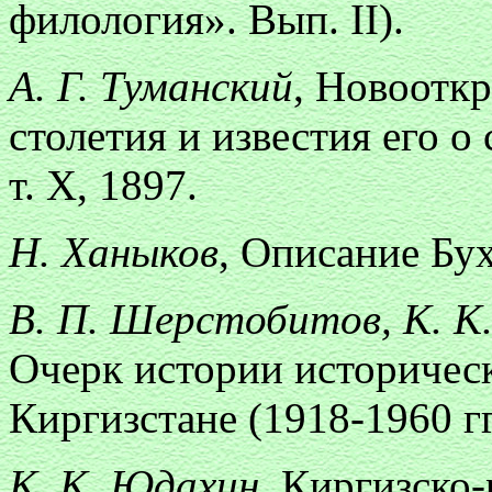
филология». Вып. II).
А. Г. Туманский
, Новоотк
столетия и известия его 
т. X, 1897.
Н. Ханыков
, Описание Бух
В. П. Шерстобитов, К. К.
Очерк истории историчес
Киргизстане (1918-1960 гг
К. К. Юдахин
, Киргизско-