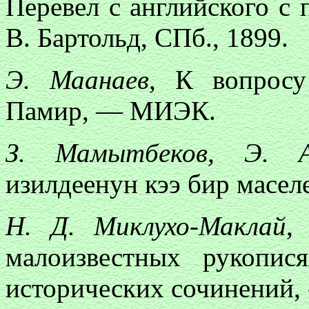
Перевел с английского с
В. Бартольд, СПб., 1899.
Э. Маанаев
, К вопросу
Памир, — МИЭК.
З. Мамытбеков, Э. А
изилдеенун кээ бир маселе
Н. Д. Миклухо-Маклай
,
малоизвестных рукопис
исторических сочинений, 