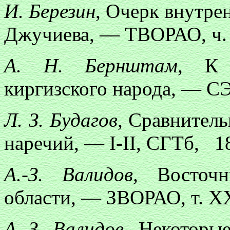
И. Березин
, Очерк внутре
Джучиева, — ТВОРАО, ч. V
А. Н. Бернштам
, К 
киргизского народа, — СЭ
Л. З. Будагов
, Сравнитель
наречий, — I-II, СГТб, 1
А.-З. Валидов,
Восточн
области, — ЗВОРАО, т. XX
А.-З. Валидов
, Некоторы