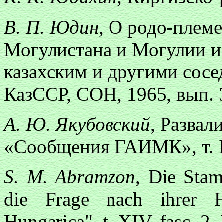
В. П. Юдин
, О родо-плем
Могулистана и Могулии и 
казахским и другими со
КазССР, СОН, 1965, вып. 
А. Ю. Якубовский
, Развал
«Сообщения ГАИМК», т. I
S. М. Abramzon
, Die Stam
die Frage nach ihrer H
Hungarica", t. XIV, fasc. 2