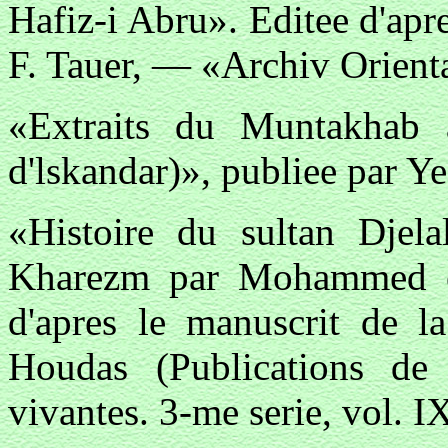
Hafiz-i Abru». Editee d'apr
F. Tauer, — «Archiv Orienta
«Extraits du Muntakhab 
d'lskandar)», publiee par Y
«Histoire du sultan Djel
Kharezm par Mohammed en
d'apres le manuscrit de l
Houdas (Publications de l
vivantes. 3-me serie, vol. IX