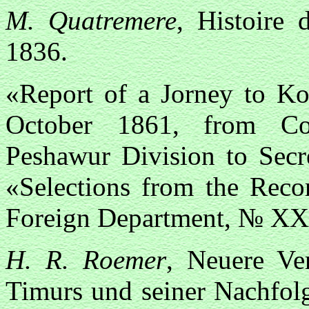
М. Quatremere
, Histoire 
1836.
«Report of a Jorney to Ko
October 1861, from Com
Peshawur Division to Sec
«Selections from the Reco
Foreign Department, № XXX
Н. R. Rоemer
, Neuere Ve
Timurs und seiner Nachfolg