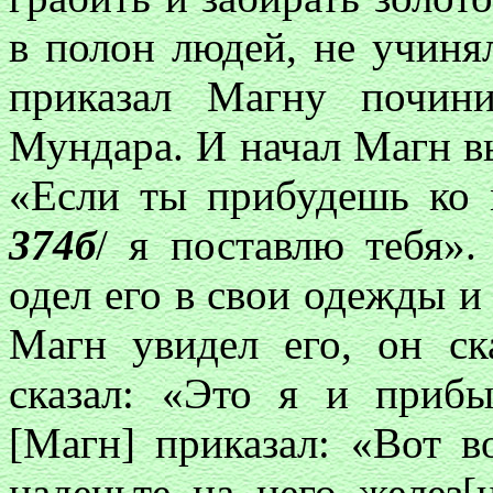
в полон людей
,
не учинял
приказал Магну почин
Мундара. И начал Магн в
«Если ты прибудешь ко м
374б
/ я поставлю тебя».
одел его в свои одежды и
Магн увидел его, он ск
сказал: «Это я и приб
[Магн] приказал: «Вот в
наденьте на него желез[