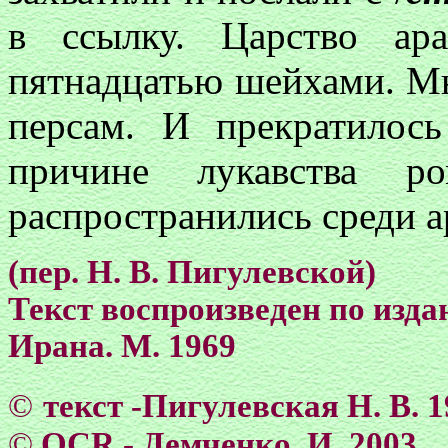
в ссылку. Царство ар
пятнадцатью шейхами. Мн
персам. И прекратилось
причине лукавства р
распространились среди а
(пер. Н. В. Пигулевской)
Текст воспроизведен по изд
Ирана. М. 1969
©
текст -Пигулевская Н. В. 
©
OCR - Демченко. И. 2003