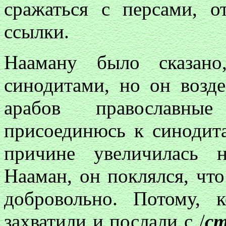
сражаться с персами, о
ссылки.
Нааману было сказан
синодитами, но он возде
арабов православны
присоединюсь к синодит
причине увеличилась н
Нааман, он поклялся, чт
добровольно. Потому, 
захватили и послали с /
ст