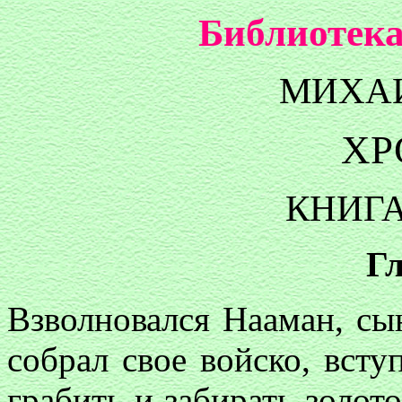
Библиотека
МИХА
ХР
КНИГА
Гл
Взволновался Нааман
,
сы
собрал свое войско
,
вступ
грабить и забирать золото