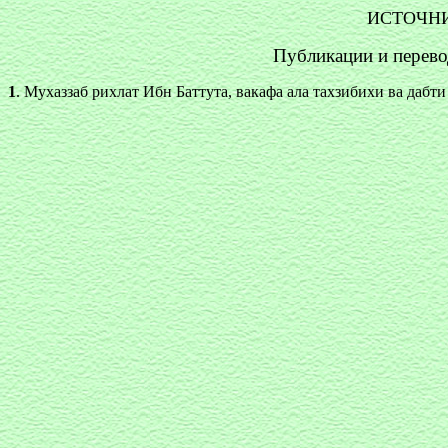
ИСТОЧНИ
Публикации и перев
1
. Мухаззаб рихлат Ибн Баттута, вакафа ала тахзибихи ва дабт