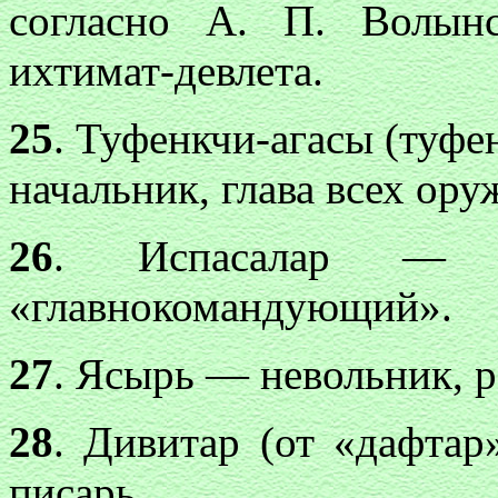
согласно А. П. Волынс
ихтимат-девлета.
25
. Туфенкчи-агасы (туф
начальник, глава всех ору
26
. Испасалар — и
«главнокомандующий».
27
. Ясырь — невольник, р
28
. Дивитар (от «дафта
писарь.