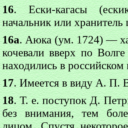
16
. Ески-кагасы (еск
начальник или хранитель 
16а
. Аюка (ум. 1724) — х
кочевали вверх по Волге
находились в российском 
17
. Имеется в виду А. П.
18
. Т. е. поступок Д. Пе
без внимания, тем бо
лицом. Спустя некоторо