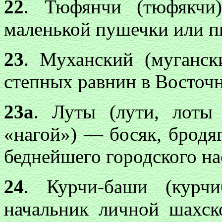
22
. Тюфянчи (тюфякч
маленькой пушечки или п
23
. Муханский (мугански
степных равнин в Восточн
23а
. Луты (лути, лоты
«нагой») — босяк, бродяга
беднейшего городского на
24
. Курчи-баши (курч
начальник личной шахско