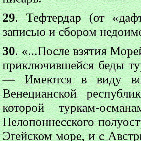
29
. Тефтердар (от «да
записью и сбором недоимо
30
. «...После взятия Море
приключившейся беды тур
— Имеются в виду во
Венецианской республи
которой туркам-осман
Пелопоннесского полуост
Эгейском море, и с Австр