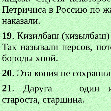
Петричиса в Россию по жа
наказали.
19
. Кизилбаш (кизылбаш)
Так называли персов, по
бороды хной.
20
. Эта копия не сохранил
21
. Даруга — один из
староста, старшина.