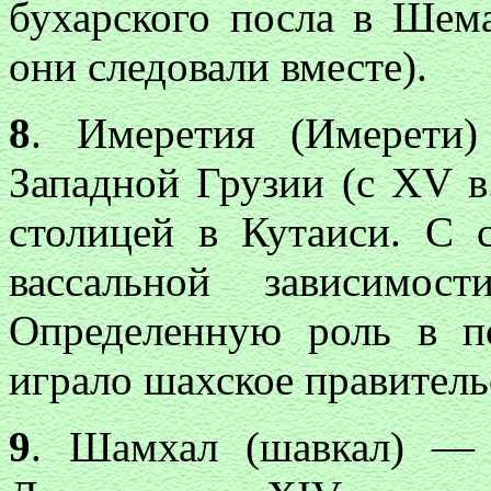
бухарского посла в Шема
они следовали вместе).
8
. Имеретия (Имерети)
Западной Грузии (с XV в
столицей в Кутаиси. С 
вассальной зависимос
Определенную роль в п
играло шахское правитель
9
. Шамхал (шавкал) — 