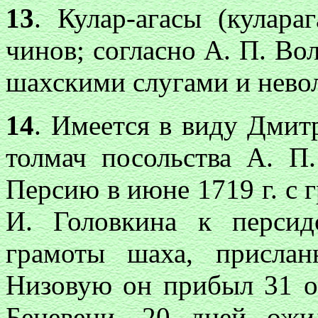
13
. Кулар-агасы (кулар
чинов; согласно А. П. Во
шахскими слугами и нево
14
. Имеется в виду Дми
толмач посольства А. П
Персию в июне 1719 г. с г
И. Головкина к перси
грамоты шаха, присла
Низовую он прибыл 31 ок
Беневени, 20 дней ожи