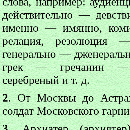
слова, например: аудиен
действительно — девств
именно — имянно, ком
релация, резолюция 
генерально — дженераль
грек — гречанин — 
серебреный и т. д.
2
. От Москвы до Астра
солдат Московского гарнизон
3
. Архиатер (архият