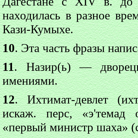
Дагестане с XIV в. до
находилась в разное вре
Кази-Кумыхе.
10
. Эта часть фразы напи
11
. Назир(ь) — дворец
имениями.
12
. Ихтимат-девлет (их
искаж. перс, «э'темад
«первый министр шаха» (с