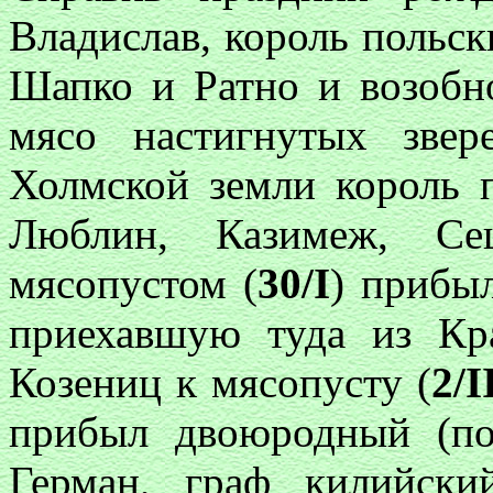
Владислав, король польск
Шапко и Ратно и возобно
мясо настигнутых зве
Холмской земли король п
Люблин, Казимеж, Се
мясопустом (
30/I
) прибы
приехавшую туда из Кр
Козениц к мясопусту (
2/I
прибыл двоюродный (по
Герман, граф килийск