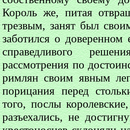
Король же, питая отвра
трезвым, занят был свои
заботился о доверенном 
справедливого реше
рассмотрения по достоинс
римлян своим явным лег
порицания перед столь
того, послы королевские
разъехались, не достигн
крестоносцев склоняли н