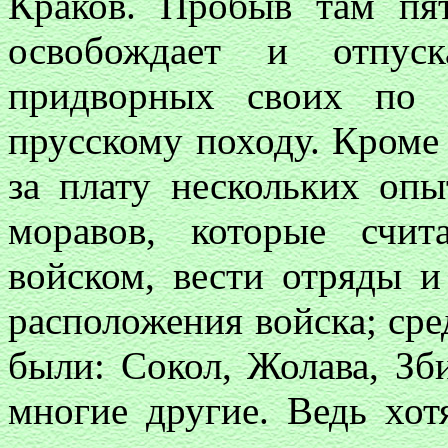
Краков. Пробыв там пят
освобождает и отпус
придворных своих по 
прусскому походу. Кроме 
за плату нескольких оп
моравов, которые счи
войском, вести отряды и
расположения войска; ср
были: Сокол, Жолава, Зби
многие другие. Ведь хот