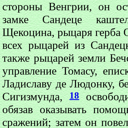
стороны Венгрии, он ос
замке Сандеце каште
Щекоцина, рыцаря герба 
всех рыцарей из Сандец
также рыцарей земли Бечс
управление Томасу, епис
Ладиславу де Людонку, б
18
Сигизмунда,
освободи
обязав оказывать помо
сражений; затем он повел