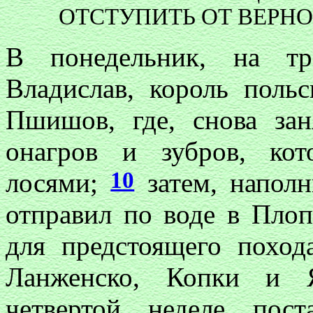
ОТСТУПИТЬ ОТ ВЕРН
В понедельник, на тр
Владислав, король поль
Пшишов, где, снова за
онагров и зубров, кот
10
лосями;
затем, наполн
отправил по воде в Плоп
для предстоящего поход
Ланженско, Копки и Я
четвертой неделе пост