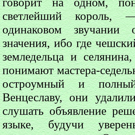
говорит на одном, по
светлейший король,
одинаковом звучании 
значения, ибо где чешски
земледельца и селянина
понимают мастера-седельн
остроумный и полны
Венцеславу, они удалил
слушать объявление реш
языке, будучи увере