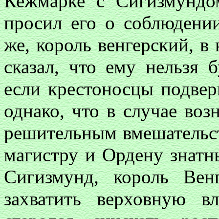
Кежмарке с Сигизмундом
просил его о соблюдени
же, король венгерский, в 
сказал, что ему нельзя 
если крестоносцы подвер
однако, что в случае воз
решительным вмешательст
магистру и Ордену знатн
Сигизмунд, король Вен
захватить верховную 