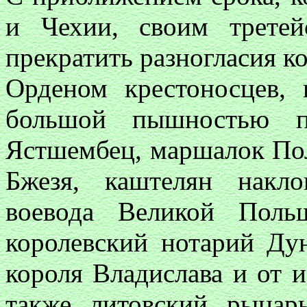
и Чехии, своим трете
прекратить разногласия к
Орденом крестоносцев,
большой пышностью по
Ястшембец, маршалок Пол
Бжезя, каштелян накл
воевода Великой Пол
королевский нотарий Д
короля Владислава и от и
также литовский рыцар