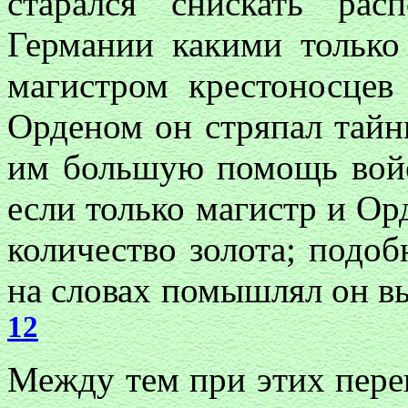
старался снискать рас
Германии какими только
магистром крестоносце
Орденом он стряпал тайн
им большую помощь войс
если только магистр и Ор
количество золота; под
на словах помышлял он вы
12
Между тем при этих пере