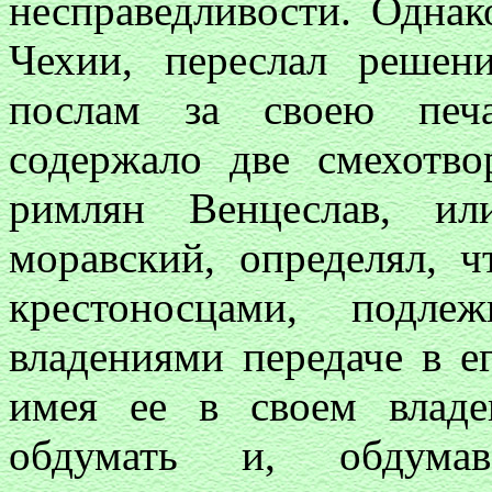
несправедливости. Однак
Чехии, переслал решен
послам за своею печ
содержало две смехотво
римлян Венцеслав, ил
моравский, определял, ч
крестоносцами, подл
владениями передаче в ег
имея ее в своем владе
обдумать и, обдума