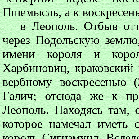
Пшемысль, а к воскресень
— в Леополь. Отбыв отт
через Подольскую земл
имени короля и корол
Харбиновиц, краковский 
вербному воскресенью (
Галич; отсюда же к пр
Леополь. Находясь там, 
которое намечал иметь 
король Сигизмунд. Вследс