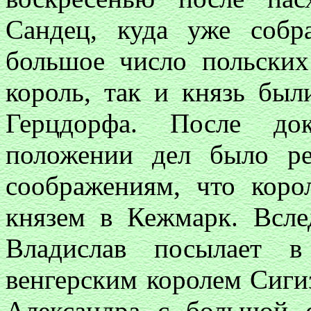
Сандец, куда уже собр
большое число польских
король, так и князь бы
Герцдорфа. После до
положении дел было р
соображениям, что коро
князем в Кежмарк. Всле
Владислав посылает 
венгерским королем Сиги
Александра с большой 