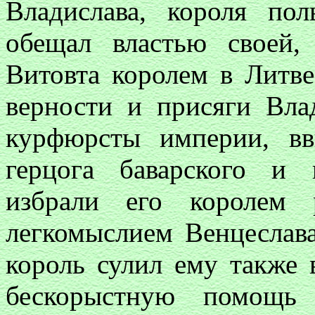
Владислава, короля по
обещал властью своей,
Витовта королем в Литве
верности и присяги Вла
курфюрсты империи, вв
герцога баварского и 
избрали его королем 
легкомыслием Венцеслава
король сулил ему также
бескорыстную помощь 