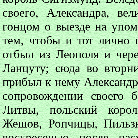
своего, Александра, ве
гонцом о выезде на упом
тем, чтобы и тот лично 
отбыл из Леополя и чер
Ланцуту; сюда во вторни
прибыл к нему Александр,
сопровождении своего б
Литвы, польский корол
Жешов, Ропчицы, Пильзн
воскресенью после пас