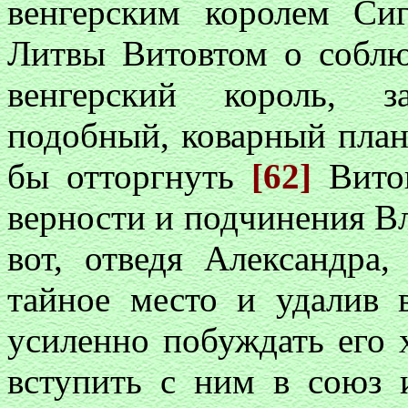
венгерским королем Си
Литвы Витовтом о соблю
венгерский король, з
подобный, коварный план
бы отторгнуть
[62]
Витов
верности и подчинения В
вот, отведя Александра,
тайное место и удалив в
усиленно побуждать его
вступить с ним в союз и