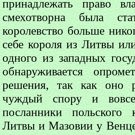
принадлежать право вл
смехотворна была ст
королевство больше нико
себе короля из Литвы ил
одного из западных госу
обнаруживается опроме
решения, так как оно р
чуждый спору и вовс
посланники польского 
Литвы и Мазовии у Венце