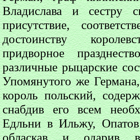
Владислава и сестру 
присутствие, соответс
достоинству королев
придворное празднест
различные рыцарские сост
Упомянутого же Германа,
король польский, содер
снабдив его всем необ
Едльни в Ильжу, Опатов
обласкав и одарив в