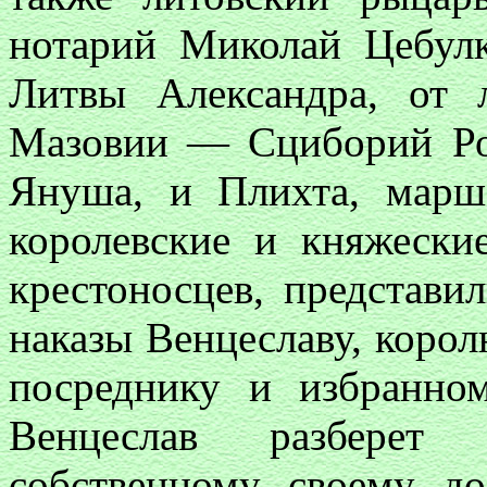
нотарий Миколай Цебу
Литвы Александра, от
Мазовии — Сциборий Ро
Януша, и Плихта, марш
королевские и княжески
крестоносцев, представи
наказы Венцеславу, коро
посреднику и избранном
Венцеслав разберет 
собственному своему до