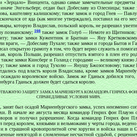
сти «Зерцало» Винцента, однако самые замечательные предметы
иначе Энгельсберг, отдан был Добеславу из Олесницы; также
ова, каштеляну калишскому; также замок и город Гнев — Павлу
скончался от яда (как многие утверждали), поставил на его ме
рвары, которую Владислав, польский король, не разрешил увезт
166
ну познанскому;
также замок Голуб — Немоте из Щитников; 
ту; также замки Кужентник и Братиан — Яну Кретковскому
вали враги, — Добеславу Пухале; также замки и города Бытов и 
писал открытую грамоту в том, что будет верно служить и помог
ав, король Польши, разрешил отпустить взятого в плен его ро
; также замки Кинсберг и Голанд с городами — великому князю
ку; также замок и город Тухолю — Янушу Бжозогловому; также 
ались под власть короля Владислава, кроме замков Мариенбург
саждало королевское войско. Замок же Гданьск добился того, ч
нбурга Гданьск должен будет сдаться королю.
ОТВАЖНУЮ ЗАЩИТУ ЗАМКА МАРИЕНБУРГА КОМАНДОРА ГЕНРИХА ФОН
СПРАВЕДЛИВЫЕ УСЛОВИЯ МИРА.
, занят был осадой Мариенбургского замка, успех неизменно со
ехи. В начале же августа месяца командор Генрих фон Плауэн
говоров и получил разрешение. Когда командор Генрих фон 
л перед королем, князьями и вельможами у черты города, ведено
е и в страшной кровопролитной сече хоругви и войска наши и
нные невзгодой и сломленные несчастной судьбой, с решением к