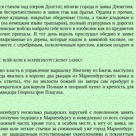
я станом над озером Долстат, вблизи города и замка Дзежгоня.
беспрепятственно в замок (так как братья. Ордена и прочие,
рячие кушанья, накрытые обеденные столы, а также кладовые и
ды (на немецком языке траппария), полный пурпурных и дорогих
евское войско набрало себе всего в изобилии как из предметов
прочие припасы. В тот день король прослушал обедню в замке
 вырезанные из дерева, которые нашли в замковой часовне, он
месте с серебряным, позолоченным крестом, взятым позднее в
 С ВОЙСКОМ К МАРИЕНБУРГСКОМУ ЗАМКУ.
 во власть и управление маршалку Збигневу из Бжезя, выступил
да явились к королю два рыцаря из Мариенбургского замка и
 ответил, что по милости божьей он завтра сам прибудет в
превратился для короля Польши в опорный пункт и крепость для
омандора Генриха фон Плауэна.
риенбургу несколько рыцарских хоругвей с повелением занять
гополучно подошел к Мариенбургу и немедленно со всех сторон
ижней части; кроме того, в особом месте, к югу от замка, он
гами шли легкие стычки за сожженный уже город Мариенбург;
дом, не защищенным естественными укреплениями и покинутым