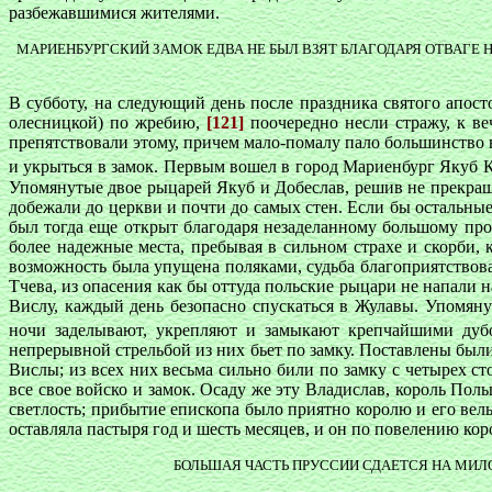
разбежавшимися жителями.
МАРИЕНБУРГСКИЙ ЗАМОК ЕДВА НЕ БЫЛ ВЗЯТ БЛАГОДАРЯ ОТВАГЕ 
В субботу, на следующий день после праздника святого апост
олесницкой) по жребию,
[121]
поочередно несли стражу, к ве
препятствовали этому, причем мало-помалу пало большинство 
и укрыться в замок. Первым вошел в город Мариенбург Якуб
Упомянутые двое рыцарей Якуб и Добеслав, решив не прекраща
добежали до церкви и почти до самых стен. Если бы остальные
был тогда еще открыт благодаря незаделанному большому прол
более надежные места, пребывая в сильном страхе и скорби, 
возможность была упущена поляками, судьба благоприятствова
Тчева, из опасения как бы оттуда польские рыцари не напали н
Вислу, каждый день безопасно спускаться в Жулавы. Упомяну
ночи заделывают, укрепляют и замыкают крепчайшими ду
непрерывной стрельбой из них бьет по замку. Поставлены были
Вислы; из всех них весьма сильно били по замку с четырех с
все свое войско и замок. Осаду же эту Владислав, король По
светлость; прибытие епископа было приятно королю и его вель
оставляла пастыря год и шесть месяцев, и он по повелению ко
БОЛЬШАЯ ЧАСТЬ ПРУССИИ СДАЕТСЯ НА МИЛ