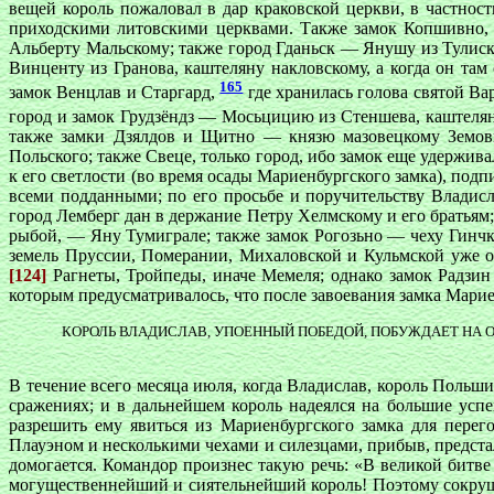
вещей король пожаловал в дар краковской церкви, в частно
приходскими литовскими церквами. Также замок Копшивно, 
Альберту Мальскому; также город Гданьск — Янушу из Тулиск
Винценту из Гранова, каштеляну накловскому, а когда он там 
165
замок Венцлав и Старгард,
где хранилась голова святой Ва
город и замок Грудзёндз — Мосьцицию из Стеншева, каштеля
также замки Дзялдов и Щитно — князю мазовецкому Земови
Польского; также Свеце, только город, ибо замок еще удержи
к его светлости (во время осады Мариенбургского замка), под
всеми подданными; по его просьбе и поручительству Владисл
город Лемберг дан в держание Петру Хелмскому и его братьям
рыбой, — Яну Тумиграле; также замок Рогозьно — чеху Гинч
земель Пруссии, Померании, Михаловской и Кульмской уже отд
[124]
Рагнеты, Тройпеды, иначе Мемеля; однако замок Радзин о
которым предусматривалось, что после завоевания замка Марие
КОРОЛЬ ВЛАДИСЛАВ, УПОЕННЫЙ ПОБЕДОЙ, ПОБУЖДАЕТ НА 
В течение всего месяца июля, когда Владислав, король Польши
сражениях; и в дальнейшем король надеялся на большие усп
разрешить ему явиться из Мариенбургского замка для пере
Плауэном и несколькими чехами и силезцами, прибыв, предста
домогается. Командор произнес такую речь: «В великой битв
могущественнейший и сиятельнейший король! Поэтому сокруше