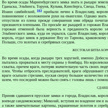
Во время осады Мариенбургского замка знать и рыцари земел
Гданьска, Эльбинга, Торуня, Кульма, Кинсберга, Свеца, Гнева
163
Иоанн самбийский,
прибыли лично к Владиславу, королю 
повиновение с возложением руки на евангелие. Однако знать
отпустили из плена прежде совершения ими обряда почитан
признаются пленными. По просьбе же рыцарей и горожан Вла
горожан отменной была верность и преданность королю эл
Эльбингского замка, куда он укрылся, сдали Владиславу, ко
король, отдал замок в держание Яну из Тарнова, краковском
Польши, сто золотых и серебряных сосудов.
ЖЕСТОКАЯ БИТВА КОР
Во время осады, когда рыцари трех хоругвей, именно Добесл
пытались прорваться к месту охраны у бомбард. Но королевски
схватка, причем враги, потеряв значительную часть своих люд
плен. Чтобы отбросить преследователей, враги обрушивают 
враги осыпали стрелами, пуская сверху большое количество 
шлем, что последний можно было снять с головы лишь с помо
СДАВШ
Приняв сдавшиеся прусские замки и города, Владислав, коро
воеводе сандомежскому; Миколай, вступив во владение им и на
а также замечательные картины, украшенные золотом и сереб