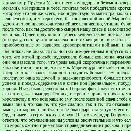
как магистр Пруссии Ульрих и его командоры в безумии отве
мечами), мы пришли к тебе, почитая тебя победителем кротк
которому это ближе всего, ибо я действую за магистра, молю
человеческого, и матерью его, благословенной девой Марией 
удостоит твое превосходительнейшее величество, утишив бурю
после того, как ты достаточно смирил нашу спесь и заносчиво
мы и наш Орден получили от твоего величества вечное благод
(по праву, составу и принадлежности входящие в твое Польск
приобретенные от варваров кровопролитными войнами и ваш
язычников, не оказался полностью искорененным в прусских 
того, что в этой просьбе подозревали больше коварства, чем
они не взвесили того, что чреда вещей скоротечна и переменч
как советники считали, что замок Мариенбург не вынесет долго
которых отказывался: жадность получить больше, чем предла
последуют одна за другой, в надежде приобрести большее пот
успехи и победа, одержанная в битве под Грюнвальдом, побуд
короля. Итак, было решено дать Генриху фон Плауэну ответ 
сказал он, — командор Генрих, искренне пришел просить ми
королевству и что возвращено ему после законной сдачи; тебе
замка; знай, что как те, что уже сдались, так и те, что отка
замок, то король наш будет тебе благодарен за уступку его
Орден имеет в германских землях». На это командор Генрих ск
ответил, что объявленные им условия окончательные и что ес
что король охотно примет мои справедливейшие просьбы и пр
гнев сил небесных, излитый на нас за нарушение договора, и 