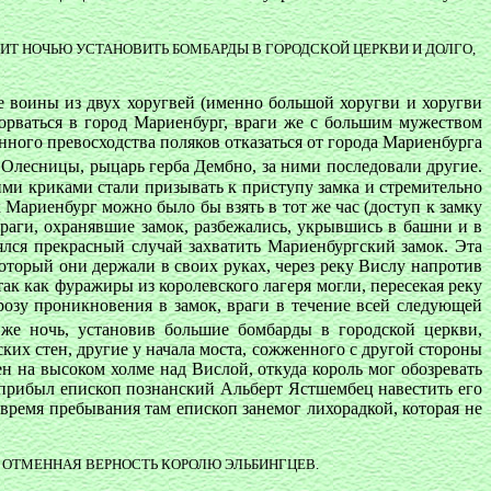
ИТ НОЧЬЮ УСТАНОВИТЬ БОМБАРДЫ В ГОРОДСКОЙ ЦЕРКВИ И ДОЛГО,
ие воины из двух хоругвей (именно большой хоругви и хоругви
ворваться в город Мариенбург, враги же с большим мужеством
ного превосходства поляков отказаться от города Мариенбурга
Олесницы, рыцарь герба Дембно, за ними последовали другие.
ими криками стали призывать к приступу замка и стремительно
 Мариенбург можно было бы взять в тот же час (доступ к замку
враги, охранявшие замок, разбежались, укрывшись в башни и в
лялся прекрасный случай захватить Мариенбургский замок. Эта
оторый они держали в своих руках, через реку Вислу напротив
так как фуражиры из королевского лагеря могли, пересекая реку
розу проникновения в замок, враги в течение всей следующей
же ночь, установив большие бомбарды в городской церкви,
ких стен, другие у начала моста, сожженного с другой стороны
н на высоком холме над Вислой, откуда король мог обозревать
а прибыл епископ познанский Альберт Ястшембец навестить его
 время пребывания там епископ занемог лихорадкой, которая не
 ОТМЕННАЯ ВЕРНОСТЬ КОРОЛЮ ЭЛЬБИНГЦЕВ.