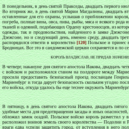
В понедельник, в день святой Пракседы, двадцать первого июл
Во вторник же, в день святой Марии Магдалины, двадцать вт
оставленные для его охраны, услышав о приближении короля, 
погреба, полные вина, овса, пива, рыбы, мяса и всякого рода
тканей и одеяний, подобающих Ордену крестоносцев, из которо
одежды, так и продовольствия, найденного в замке Дзежгоне
Дзежгоне, но и следующий день, именно среду, двадцать трет
распорядился отвезти в королевство
[120]
Польское и принес в
Бродницах. Все это в сандомежской церкви сохраняется и по сей
КОРОЛЬ ВЛАДИСЛАВ, НЕ ПРИДАВ ЗНАЧЕН
В четверг, накануне дня святого апостола Иакова, двадцать ч
с войском и расположился станом на полдороге между Марие
просили предоставить безопасный проезд посланцам Генрих
Мариенбург и тогда дарует безопасность скольким угодно посл
его войска, откуда удалось бы еще теснее окружить Мариенбур
В пятницу, в день святого апостола Иакова, двадцать пятог
удобные места для предотвращения засады и иных опасностей,
обложил замок осадой. Польское войско король разместил у в
расположил воинов земель своего королевства — Подолии и 
враги едва успели защитить город. от вступления в него п