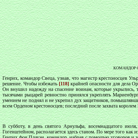
КОМАНДОР С
Генрих, командор Свеца, узнав, что магистр крестоносцев Ул
решение. Чтобы избежать
[118]
крайней опасности для дела Ор
Он внушил надежду на спасение воинам, которые укрылись, т
тысячами рыцарей ревностно принялся укреплять Мариенбур
умением не поднял и не укрепил дух защитников, помышлявших 
всем Орденом крестоносцев; последний после захвата королем 
В субботу, в день святого Арнульфа, восемнадцатого июля
Гогенштейном, располагается здесь станом. По мере того как и
Генрих фон Плауэн, командор, набрав с помощью уговоров и за