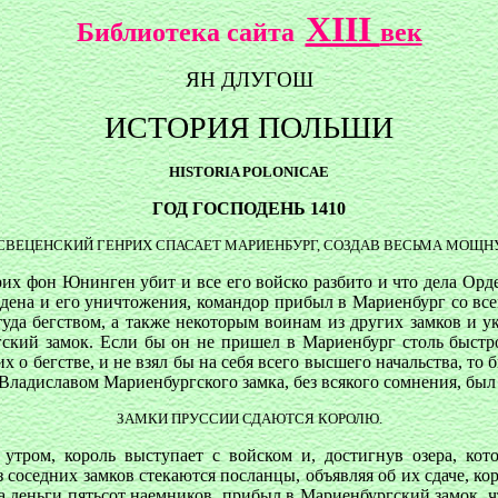
XIII
Библиотека сайта
век
ЯН ДЛУГОШ
ИСТОРИЯ ПОЛЬШИ
HISTORIA POLONICAE
ГОД ГОСПОДЕНЬ 1410
ВЕЦЕНСКИЙ ГЕНРИХ СПАСАЕТ МАРИЕНБУРГ, СОЗДАВ ВЕСЬМА МОЩН
ьрих фон Юнинген убит и все его войско разбито и что дела Ор
дена и его уничтожения, командор прибыл в Мариенбург со вс
уда бегством, а также некоторым воинам из других замков и ук
гский замок. Если бы он не пришел в Мариенбург столь быст
о бегстве, и не взял бы на себя всего высшего начальства, то 
Владиславом Мариенбургского замка, без всякого сомнения, был
ЗАМКИ ПРУССИИ СДАЮТСЯ КОРОЛЮ.
, утром, король выступает с войском и, достигнув озера, ко
з соседних замков стекаются посланцы, объявляя об их сдаче, ко
 деньги пятьсот наемников, прибыл в Мариенбургский замок, чт