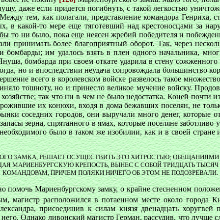
пущу, даже если придется погибнуть, с такой легкостью уничтож
 Между тем, как полагали, представление командора Генриха, с
ых, в какой-то мере еще тяготевший над крестоносцами за нару
го бы то ни было, пока еще неясен жребий победителя и побежден
тали принимать более благоприятный оборот. Так, через нескол
ли бомбарды; им удалось взять в плен одного начальника, мно
Януша, бомбарда при своем откате ударила в стену сожженного 
тогда, но и впоследствии неудача сопровождала большинство к
вершение всего в королевском войске развелось такое множеств
чиняло тошноту, но и принесло великое мучение войску. Продов
хозяйстве; так что ни в чем не было недостатка. Коней почти и
ожившие их конюхи, входя в дома бежавших поселян, не только
 рынки соседних городов, они выручали много денег, которые 
пасы зерна, спрятанного в ямах, которые поселяне заботливо у
необходимого было в таком же изобилии, как и в своей стране 
ОГО ЗАМКА, РЕШАЕТ ОСУЩЕСТВИТЬ ЭТО ХИТРОСТЬЮ; ОБЕЩАНИЯМИ
ИДАЯ МАРИЕНБУРГСКУЮ КРЕПОСТЬ, ВЫНЕС С СОБОЙ ТРИДЦАТЬ ТЫС
КОМАНДОРАМ, ПРИЧЕМ ПОЛЯКИ НИЧЕГО ОБ ЭТОМ НЕ ПОДОЗРЕВАЛИ.
 помочь Мариенбургскому замку, о крайне стесненном положен
м, магистр расположился в потаенном месте около города Ки
лександра, присоединив к силам князя двенадцать хоругвей 
него. Однако ливонский магистр Герман, рассудив, что лучше с