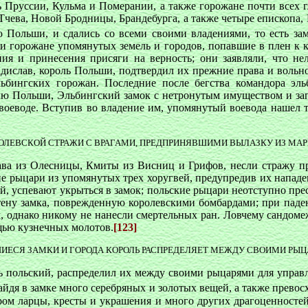
ь Пруссии, Кульма и Померании, а также горожане почти всех г
, Тчева, Новой Бродницы, Брандебурга, а также четыре епископ
Польши, и сдались со всеми своими владениями, то есть зам
 и горожане упомянутых земель и городов, попавшие в плен к 
ия и принесения присяги на верность; они заявляли, что не
дислав, король Польши, подтвердил их прежние права и вольно
ьбингских горожан. Последние после бегства командора эль
ролю Польши, Эльбингский замок с нетронутым имуществом и зап
у воеводе. Вступив во владение им, упомянутый воевода нашел 
ОЛЕВСКОЙ СТРАЖИ С ВРАГАМИ, ПРЕДПРИНЯВШИМИ ВЫЛАЗКУ ИЗ МА
ава из Олесницы, Кмиты из Висниц и Грифов, несли стражу пр
е рыцари из упомянутых трех хоругвей, предупредив их нападен
ей, успевают укрыться в замок; польские рыцари неотступно пр
стену замка, поврежденную королевскими бомбардами; при паде
их, однако никому не нанесли смертельных ран. Ловчему сандом
щью кузнечных молотов.
[123]
ИЕСЯ ЗАМКИ И ГОРОДА КОРОЛЬ РАСПРЕДЕЛЯЕТ МЕЖДУ СВОИМИ РЫЦ
ль польский, распределил их между своими рыцарями для управ
йдя в замке много серебряных и золотых вещей, а также превос
ром ларцы, кресты и украшения и много других драгоценностей,