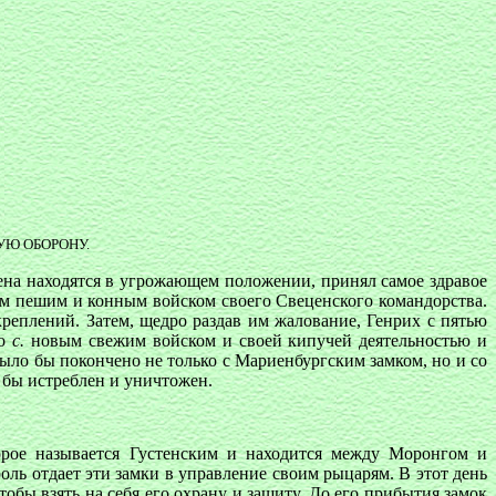
УЮ ОБОРОНУ.
дена находятся в угрожающем положении, принял самое здравое
ем пешим и конным войском своего Свеценского командорства.
реплений. Затем, щедро раздав им жалование, Генрих с пятью
ро
с.
новым свежим войском и своей кипучей деятельностью и
было бы покончено не только с Мариенбургским замком, но и со
 бы истреблен и уничтожен.
торое называется Густенским и находится между Моронгом и
роль отдает эти замки в управление своим рыцарям. В этот день
обы взять на себя его охрану и защиту. До его прибытия замок