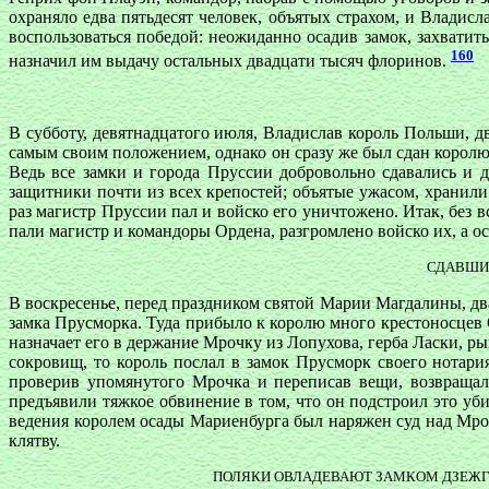
охраняло едва пятьдесят человек, объятых страхом, и Владисл
воспользоваться победой: неожиданно осадив замок, захватить
160
назначил им выдачу остальных двадцати тысяч флоринов.
В субботу, девятнадцатого июля, Владислав король Польши, д
самым своим положением, однако он сразу же был сдан королю
Ведь все замки и города Пруссии добровольно сдавались и 
защитники почти из всех крепостей; объятые ужасом, хранили
раз магистр Пруссии пал и войско его уничтожено. Итак, без 
пали магистр и командоры Ордена, разгромлено войско их, а о
СДАВШИЙ
В воскресенье, перед праздником святой Марии Магдалины, два
замка Прусморка. Туда прибыло к королю много крестоносцев 
назначает его в держание Мрочку из Лопухова, герба Ласки, р
сокровищ, то король послал в замок Прусморк своего нотари
проверив упомянутого Мрочка и переписав вещи, возвращал
предъявили тяжкое обвинение в том, что он подстроил это уб
ведения королем осады Мариенбурга был наряжен суд над Мро
клятву.
ПОЛЯКИ ОВЛАДЕВАЮТ ЗАМКОМ ДЗЕЖГО