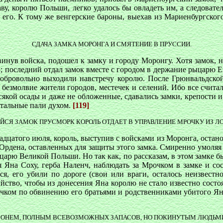
аву, королю Польши, легко удалось бы овладеть им, а следоват
 его. К тому же венгерские бароны, выехав из Мариенбургского
СДАЧА ЗАМКА МОРОНГА И СМЯТЕНИЕ В ПРУССИИ.
винув войска, подошел к замку и городу Моронгу. Хотя замок, 
; последний отдал замок вместе с городом в держание рыцарю 
добровольно выходили навстречу королю. После Грюнвальдской
 безмолвие жители городов, местечек и селений. Ибо все считал
всякой осады и даже не обложенные, сдавались замки, крепости и
стальные пали духом.
[119]
СЯ ЗАМОК ПРУСМОРК КОРОЛЬ ОТДАЕТ В УПРАВЛЕНИЕ МРОЧКУ ИЗ Л
дцатого июля, король, выступив с войсками из Моронга, останов
Ордена, оставленных для защиты этого замка. Смиренно умоляя 
ыцарю Великой Польши. Но так как, по рассказам, в этом замке
я Яна Соху, герба Наленч, наблюдать за Мрочком в замке и сос
ся, его убили по дороге (свои или враги, осталось неизвес
ийство, чтобы из донесения Яна королю не стало известно сос
чком по обвинению его братьями и родственниками убитого Ян
НЕМ, ПОЛНЫМ ВСЕВОЗМОЖНЫХ ЗАПАСОВ, НО ПОКИНУТЫМ ЛЮДЬМИ, 