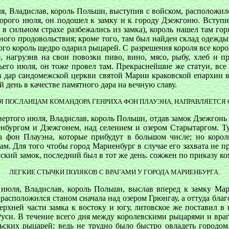
я, Владислав, король Польши, выступив с войском, расположилс
орого июля, он подошел к замку и к городу Дзежгоню. Вступив 
в сильном страхе разбежались из замка), король нашел там го
 иного продовольствия; кроме того, там был найден склад одеж
го король щедро одарил рыцарей. С разрешения короля все корол
, нагрузив на свои повозки пиво, вино, мясо, рыбу, хлеб и 
ьего июля, он тоже провел там. Прекраснейшие же статуи, все
 дар сандомежской церкви святой Марии краковской епархии в
 день в качестве памятного дара на вечную славу.
ИЯ ПОСЛАНЦАМ КОМАНДОРА ГЕНРИХА ФОН ПЛАУЭНА, НАПРАВЛЯЕТСЯ
етвертого июля, Владислав, король Польши, отдав замок Дзежгонь
нбургом и Дзежгонем, над селением и озером Старытаргом. Ту
а фон Плауэна, которые прибудут в большом числе; но король
ам. Для того чтобы город Мариенбург в случае его захвата не 
гский замок, последний был в тот же день. сожжен по приказу к
ЛЕГКИЕ СТЫЧКИ ПОЛЯКОВ С ВРАГАМИ У ГОРОДА МАРИЕНБУРГА.
о июля, Владислав, король Польши, выслав вперед к замку Ма
 расположился станом сначала над озером Грюнгау, а оттуда бла
ерхней части замка к востоку и югу, литовское же поставил в н
Руси. В течение всего дня между королевскими рыцарями и вра
ольских рыцарей; ведь не трудно было быстро овладеть горо