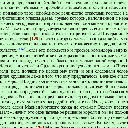
ргли мир, предложенный тобой на справедливых условиях и хоте
им и миролюбивым, с просьбой и мольбами в чаянии получить 
 и призываю твое непобедимое величество страстями господа н
и чистейшим млеком Девы, грудью которой, наполненной с неба
 своего негодования, отвратить, наконец, бич мщения от нас и 
сть. Мы же ныне и впредь будем удовлетворены, если твоя милос
еяние, если твое превосходительство, приняв земли Померании,
ое королевство
[125]
и из-за которых часто возникала война ме
его польского народа и прочих католических народов, чтоб
167
областях.
Когда это посольство и просьба командора Генри
 смирения, мнения князей и вельмож разошлись: постоянные удач
ива и что никогда счастье не благоволит только одной стороне
й осады и что, если Ордену крестоносцев оставить землю Пруссии
гали, вела поляков по неверному пути, и они следовали челове
ерпел крушение даже в том, что ему предлагалось. Великое счас
или короля Владислава вознестись заносчивостью победителя, 
такого рода, по повелению короля объявленный ему Збигневым
ра, то не определял бы нашему королю того, что по божеском
 следовало бы, конечно, предложить передачу других замков, кот
зываются сдаться, являются наградой победителю. Итак, королю н
 и после сдачи Мариенбургского замка не откажет Ордену крест
азал: «Значит, это окончательное решение короля и мы не долж
ли командору нужен мир, то пусть представит более тщательно 
едставления, сжалившись над нашим несчастьем. Впрочем, я счи
я вовсе не покину
[126]
Мариенбургского замка. Мало того, пола