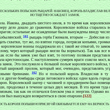
НЕСКОЛЬКИХ ПОЛЬСКИХ РЫЦАРЕЙ. НАКОНЕЦ, КОРОЛЬ ВЛАДИСЛАВ ВЕЛ
НО ТЩЕТНО ОСАЖДАЕТ ЗАМОК.
ола. Иакова, двадцать шестого июля, в то время как королевск
черу дело дошло до сражения. Королевские войска старались 
врагов; остальные же осажденные были вынуждены ввиду числен
161
 Кобылянский,
рыцарь герба Гжималя, вторым — Добеслав из 
ть схватки, тут же, по взятии города, потрясая копьями, громк
 королевские воины поддержали их с такой же отвагой, то замок
ому, через который рыцари могли бы ворваться). Так как все 
как если бы замок уже был взят, то поэтому полякам представ
ла крестоносцам. С наступлением сумерек враги сожгли мост, к
а замок. Это послужило к большой пользе королевского войска, 
тый широкий пролом, который мог, очевидно, представлять уг
162
бовыми бревнами.
Но и польский король Владислав в ту 
 и другие бомбарды среди литовского войска: одни вдоль городс
торон. Королевский шатер с часовней и преддверием был помеще
льши, продолжал в течение целых двух месяцев. В это время туд
можам, так как он отличался блеском ума и энергии. Однако во
роля был вынужден возвратиться в свою епархию.
[122]
ОСТЬ КОРОЛЯ ПОЛЬШИ И ПРИСЯГОЙ ОБЯЗЫВАЕТСЯ ЕМУ НА ВЕРНОСТЬ.