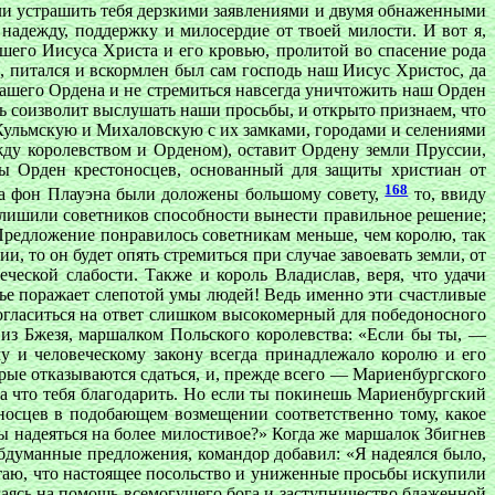
ли устрашить тебя дерзкими заявлениями и двумя обнаженными
надежду, поддержку и милосердие от твоей милости. И вот я,
ашего Иисуса Христа и его кровью, пролитой во спасение рода
, питался и вскормлен был сам господь наш Иисус Христос, да
нашего Ордена и не стремиться навсегда уничтожить наш Орден
ть соизволит выслушать наши просьбы, и открыто признаем, что
 Кульмскую и Михаловскую с их замками, городами и селениями
жду королевством и Орденом), оставит Ордену земли Пруссии,
ы Орден крестоносцев, основанный для защиты христиан от
168
ха фон Плауэна были доложены большому совету,
то, ввиду
и лишили советников способности вынести правильное решение;
. Предложение понравилось советникам меньше, чем королю, так
, то он будет опять стремиться при случае завоевать земли, от
ческой слабости. Также и король Владислав, веря, что удачи
тье поражает слепотой умы людей! Ведь именно эти счастливые
согласиться на ответ слишком высокомерный для победоносного
 из Бжезя, маршалком Польского королевства: «Если бы ты, —
у и человеческому закону всегда принадлежало королю и его
орые отказываются сдаться, и, прежде всего — Мариенбургского
е за что тебя благодарить. Но если ты покинешь Мариенбургский
оносцев в подобающем возмещении соответственно тому, какое
ны надеяться на более милостивое?» Когда же маршалок Збигнев
обдуманные предложения, командор добавил: «Я надеялся было,
таю, что настоящее посольство и униженные просьбы искупили
гаясь на помощь всемогущего бога и заступничество блаженной