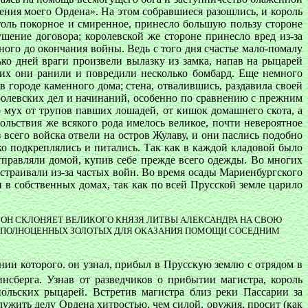
ения моего Ордена». На этом собравшиеся разошлись, и король
толь покорное и смиренное, принесло большую пользу стороне
шение договора; королевской же стороне принесло вред из-за
ного до окончания войны. Ведь с того дня счастье мало-помалу
ько дней враги произвели вылазку из замка, напав на рыцарей
гих они ранили и повредили несколько бомбард. Еще немного
в городе каменного дома; стена, отвалившись, раздавила своей
оролевских дел и начинаний, особенно по сравнению с прежним
о мух от трупов павших лошадей, от кишок домашнего скота, а
ольствия же всякого рода имелось великое, почти невероятное
з всего войска отвели на остров Жулаву, и они паслись подобно
 подкреплялись и питались. Так как в каждой кладовой было
отправляли домой, купив себе прежде всего одежды. Во многих
страивали из-за частых войн. Во время осады Мариенбургского
и в собственных домах, так как по всей Прусской земле царило
 ОН СКЛОНЯЕТ ВЕЛИКОГО КНЯЗЯ ЛИТВЫ АЛЕКСАНДРА НА СВОЮ
ЯЧ ПОЛНОЦЕННЫХ ЗОЛОТЫХ ДЛЯ ОКАЗАНИЯ ПОМОЩИ СОСЕДНИМ
ии которого. он узнал, прибыл в Прусскую землю с отрядом в
нсберга. Узнав от разведчиков о прибытии магистра, король
польских рыцарей. Встретив магистра близ реки Пассарии за
лужить делу Ордена хитростью, чем силой. оружия, просит (как