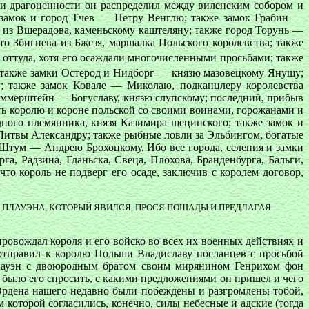
 и драгоценности он распределил между виленским собором и
 замок и город Тчев — Петру Венглю; также замок Грабин —
 из Вшерадова, каменьскому каштеляну; также город Торунь —
сто Збигнева из Бжезя, маршалка Польского королевства; также
и оттуда, хотя его осаждали многочисленными просьбами; также
также замки Остерод и Нидборг — князю мазовецкому Янушу;
; также замок Ковале — Миколаю, подканцлеру королевства
Гаммерштейн — Богуславу, князю слупскому; последний, прибыв
ать королю и короне польской со своими воинами, горожанами и
дного племянника, князя Казимира щецинского; также замок и
 Литвы Александру; также рыбные ловли за Эльбингом, богатые
Штум — Андрею Брохоцкому. Ибо все города, селения и замки
а, Радзина, Гданьска, Свеца, Плохова, Бранденбурга, Бальги,
то король не подверг его осаде, заключив с королем договор,
 ПЛАУЭНА, КОТОРЫЙ ЯВИЛСЯ, ПРОСЯ ПОЩАДЫ И ПРЕДЛАГАЯ
провождал короля и его войско во всех их военных действиях и
 отправил к королю Польши Владиславу посланцев с просьбой
Плауэн с двоюродным братом своим мирянином Генрихом фон
 было его спросить, с какими предложениями он пришел и чего
 Ордена нашего недавно были побеждены и разгромлены тобой,
оторой согласились, конечно, силы небесные и адские (тогда