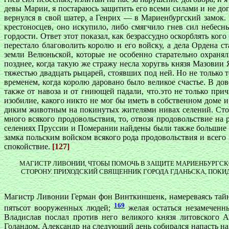
девы Марии, я постараюсь защитить его всеми силами и не до
вернулся в свой шатер, а Генрих — в Мариенбургский замок.
крестоносцев, оно искупило, либо смягчило гнев сил небесн
гордости. Ответ этот показал, как безрассудно оскорблять ко
перестало благоволить королю и его войску, а дела Ордена с
земли Велюньской, которые не особенно старательно охраня
позднее, когда такую же стражу несла хоругвь князя Мазовии 
тяжестью двадцать рыцарей, стоявших под ней. Но не только 
временем, когда королю даровано было великое счастье. В до
также от навоза и от гниющей падали, что.это не только при
изобилие, какого никто не мог бы иметь в собственном доме и 
диким животным на покинутых жителями нивах селений. Стор
много всякого продовольствия, то, отвозя продовольствие на
селениях Пруссии и Померании найдены были также большие за
замка польским войском всякого рода продовольствия и всего 
спокойствие.
[127]
МАГИСТР ЛИВОНИИ, ЧТОБЫ ПОМОЧЬ В ЗАЩИТЕ МАРИЕНБУРГСК
СТОРОНУ. ПРИХОДСКИЙ СВЯЩЕННИК ГОРОДА ГДАНЬСКА, ПОК
Магистр Ливонии Герман фон Винткиншенк, намереваясь тайно
169
пятьсот вооруженных людей;
желая остаться незамеченны
Владислав послал против него великого князя литовского А
Голандом, Александр на следующий день собирался напасть на 