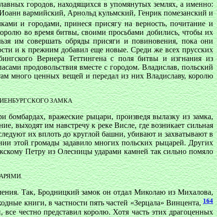
лавных городов, находящихся в упомянутых землях, а именно:
а, Иоанн вармийский, Арнольд кульмский, Генрик помезанский и
ками и городами, принеся присягу на верность, почитание и
королю во время битвы, своими просьбами добились, чтобы их
льзя им совершать обряды присяги и повиновения, пока они
сти и к прежним добавил еще новые. Среди же всех прусских
бингского Вернера Теттингена с поля битвы и изгнания из
асами продовольствия вместе с городом. Владислав, польский
там много ценных вещей и передал из них Владиславу, королю
РИЕНБУРГСКОГО ЗАМКА
и бомбардах, вражеские рыцари, произведя вылазку из замка,
ие, выходят им навстречу к реке Висле, где возникает сильная
еследуют их вплоть до круглой башни, убивают и захватывают в
нии этой громады задавило многих польских рыцарей. Других
ежскому Петру из Олесницы ударами камней так сильно помяло
АРЯМИ.
ления. Так, Бродницкий замок он отдал Миколаю из Михалова,
164
ходные книги, в частности пять частей «Зерцала» Винцента,
 все честно представил королю. Хотя часть этих драгоценных