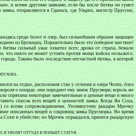
ельно, и всеми другими замками, если бы после битвы он сумел
 замка, отправляются в Гданьск, где Ульрих, магистр Пруссии,
находясь среди болот и озер, был сильнейшим образом защищен
Енджею из Брохоциц. Поразительно было это победное шествие!
 битвы сильный ужас охватил всех: дрожа от страха, бежали
и, что никто не может устоять против мощи войска польского,
 города. Таково было последствие несчастной битвы, в которой
ОПУХОВА.
ился на отдых, расположив стан у селения и озера Чолпе, близ
короля о пощаде, они передают ему замок Прусморк; король же
 были спрятаны некоторые замечательные и ценные вещи и много
тавить список всех вещей и ценностей замка. Когда Ян Соха,
тно) со всеми сопровождавшими. Упомянутому рыцарю Мрочку
тояние описанных вещей и сокровищ замка Прусморка. Во время
а Сохи в убийстве; но Мрочек оправдался, принеся рыцарскую
И УВОЗЯТ ОТТУДА В ПОЛЬШУ СТАТУИ.