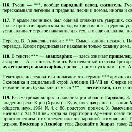
116
.
Гусан
— ***, вообще
народный певец, сказитель.
Гу
пересказывали легенды и предания, песни и поэмы, иногда и 
117
. У армян-язычников был обычай оплакивать умерших, ск
После принятия армянским народом христианства церковь упо
устанавливает строгое наказание для тех, кто еще оплакивал 
Перевод В. Аракеляна гласит: ***. Смысл канона искажен. На
перевода. Канон предписывает наказание только хозяину дома,
118
. В тексте: *** —
анашхарhик
— здесь означает
пришелец,
авторов — Агафангела, Елишэ. Разгневанный отказом Григора 
чужестранец и анашхарhик,
пришел, примкнул к нам... (см.
А
Некоторые исследователи полагают, что термин *** армянских 
Экономика и социальный строй Албании III-VII вв. Очерки ис
термине иной, буквальный смысл *** —
несветский,
то есть
о
119
. Рассматривая вопрос о локализации области
Гардман,
З. 
впадении реки Кциа (Храма) в Куру, носящая ранее название
обществ, наук, 1964, № 4, с. 88, подстроч. примеч. 3). Замеч
Начиная с XII-XIII вв., когда на территории Армении осели 
произношением этих племен или по народной этимологии. Т
церковь
Воскепар
в
Аскибар
, гора
Дизапайт
в
Зиарат
, гавар
Д