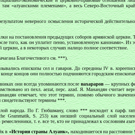
социально-экономические и церковно-правовые отношения ли
ам «алуанскими племенами», а весь Северо-Восточный край 
езультатом неверного осмысления исторической действительност
ки на постановления предыдущих соборов армянской церкви. Так, 
ь после того, как он уплатит пеню, установленную канонами». Из
 церкви, а в некоторых случаях налицо полное соответствие.
чагана Благочестивого см. ***).
ывались епископы сел и гаваров. До середины IV в. хореепис
в конце концов они полностью подчиняются городским епископам
чниках они всегда упоминаются после
нахараров
— крупных фео
мствовано из пехл. aezat, перс. azad. Я. Манандян считает ве
андян отмечает, что этот термин, помимо обычного значения
м свидетельствуют термины ***.
 народа. По Г. Гюбшману, слово *** восходит к парф. ramik,
ische Grammatik, S. 253) как низший социальный слой насел
ремесленники, т. е. все те, кто не принадлежал к сословиям аза
йк в
«Истории страны Алуанк»,
находившегося на расстоянии 9