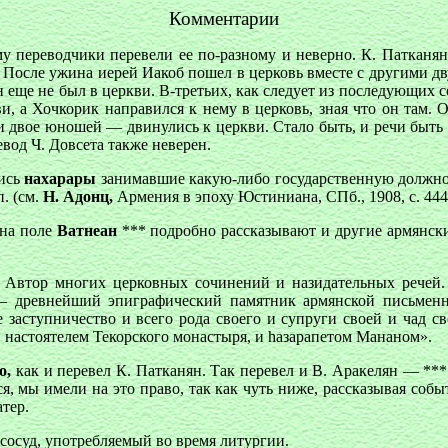
Комментарии
ому переводчики перевели ее по-разному и неверно. К. Патканян
 После ужина иерей Иакоб пошел в церковь вместе с другими дв
он еще не был в церкви. В-третьих, как следует из последующих 
, а Хочкорик направился к нему в церковь, зная что он там. О
 и двое юношей — двинулись к церкви. Стало быть, и речи быть
од Ч. Довсета также неверен.
лись
нахарары
занимавшие какую-либо государственную должнос
п. (см.
Н. Адонц,
Армения в эпоху Юстиниана, СПб., 1908, с. 444
 на поле
Ватнеан
*** подробно рассказывают и другие армянск
 Автор многих церковных сочинений и назидательных речей. 
 — древнейший эпиграфический памятник армянской письменн
е заступничество и всего рода своего и супруги своей и чад 
настоятелем Текорского монастыря, и hазарапетом Мананом».
о,
как и перевел К. Патканян. Так перевел и В. Аракелян — **
ся, мы имели на это право, так как чуть ниже, рассказывая соб
тер.
— сосуд, употребляемый во время литургии.