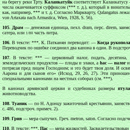
на берегу реки Трту.
Каланкатуйк
соответствует Каланкатусу 
числа оканчивается суффиксом (*** т. д.), который в винител
как, например, *** и т. д. Согласно Маркварту, Qalangatus лежа
von Artaxata nach Armastica, Wien, 1928, S. 56).
105
.
Драм
— денежная единица, пехл. dram, перс. direm, заим
сатера, или
часть литра.
1/80
106
. В тексте: ***. К. Патканян переводит: —
Когда рукопола
Переводчик по ошибке соединил два канона в один. В подстр
107
. В тексте: *** — церковный налог, подать, десятин
земледельческих продуктов — плоды и злаки, а
hас — налог
и
потрясая пред лицем Господним; и это будет твоя доля. И осв
Аарона и для сынов его» (Исход, 29, 26, 27). Эти принош
специальными канонами на местных соборах (см. ***).
В канонах армянской церкви и судебниках размеры
птула
животноводства.
108
.
Туаник
— по Н. Адонцу зажиточный крестьянин, заимствова
с. 486, подстроч. примеч. 2).
109
.
Грив
— мера сыпучих. Греч.
metron, saton
. Согласно подсч
110
. В тексте: ***.
Пас
— мера жидкостей. Засвидетельствован 