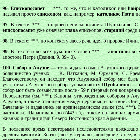
96
.
Епископосапет
— ***, то же, что и
католикос
или
hайр
называл просто
епископом
, как, например,
католикос
Гют
в по
97
. В тексте: *** — старшего епископосапета Шупhалишо. 
епископосапет
уже означает
глава
епископов,
старший
среди 
98
. В тексте: ***, по контексту здесь речь идет о пророке Илии.
99
. В тексте и во всех рукописях слово *** —
апостолы
во 
апостоле Петре (Деяния, 9, 39-40).
100
.
Собор в Алуэне
— точная дата созыва Алуэнского церков
большинство ученых — К. Патканян, М. Орманян, С. Еремян
Благочестивому, он находит, что Алуэнский собор мог быть с
участников Алуэнского собора упоминаются
Шупhалишо — еп
собор мог быть созван лишь после 459 г. (первый год воцарени
Перозапатом (см. ***). Каноны, утвержденные собором в Алу
Алуанка, а также отношения между церковью и паствой. Они 
Вачагана» и издавались на древнеармянском языке (см. ***)
частности, Шаhапиванского (443 г.), а также на канонах арм
жизнью и традициями Северо-Восточного края Армении.
В последнее время некоторыми исследователями высказано 
древнеармянский. Значит, все материалы, вошедшие в нее, 