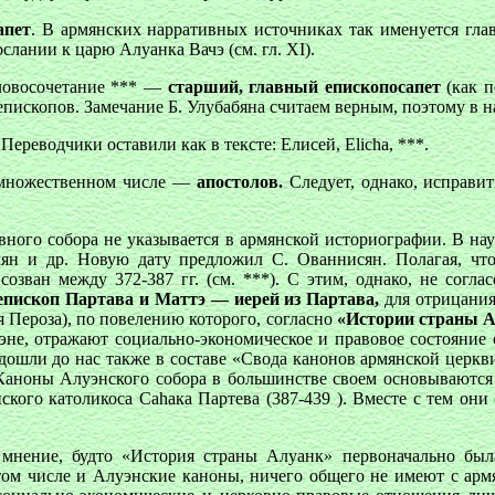
апет
. В армянских нарративных источниках так именуется глав
слании к царю Алуанка Вачэ (см. гл. XI).
Словосочетание *** —
старший, главный епископосапет
(как п
епископов. Замечание Б. Улубабяна считаем верным, поэтому в
 Переводчики оставили как в тексте: Елисей, Elicha, ***.
множественном числе —
апостолов.
Следует, однако, исправи
ного собора не указывается в армянской историографии. В науч
 и др. Новую дату предложил С. Ованнисян. Полагая, что д
озван между 372-387 гг. (см. ***). С этим, однако, не согла
ископ Партава и Маттэ — иерей из Партава,
для отрицания
я Пероза), по повелению которого, согласно
«Истории страны А
эне, отражают социально-экономическое и правовое состояние 
дошли до нас также в составе «Свода канонов армянской церкви
. Каноны Алуэнского собора в большинстве своем основываютс
янского католикоса Саhака Партева (387-439 ). Вместе с тем он
мнение, будто «История страны Алуанк» первоначально была
в том числе и Алуэнские каноны, ничего общего не имеют с ар