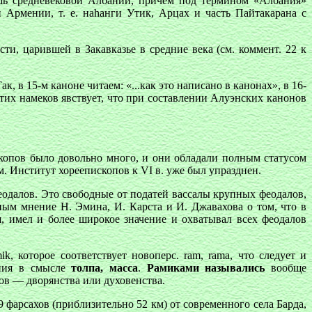
шь средневековой Албании, причем под термином «Албания»
Армении, т. е. наhанги Утик, Арцах и часть Пайтакарана с
и, царившей в Закавказье в средние века (см. коммент. 22 к
в 15-м каноне читаем: «...как это написано в канонах», в 16-
 этих намеков явствует, что при составлении Алуэнских канонов
копов было довольно много, и они обладали полным статусом
. Институт хореепископов к VI в. уже был упразднен.
далов. Это свободные от податей вассалы крупных феодалов,
рным мнение Н. Эмина, И. Карста и И. Джавахова о том, что в
, имел и более широкое значение и охватывал всех феодалов
 которое соответствует новоперс. ram, rama, что следует и
ения в смысле
толпа, масса
.
Рамиками назывались
вообще
тов — дворянства или духовенства.
 фарсахов (приблизительно 52 км) от современного села Барда,