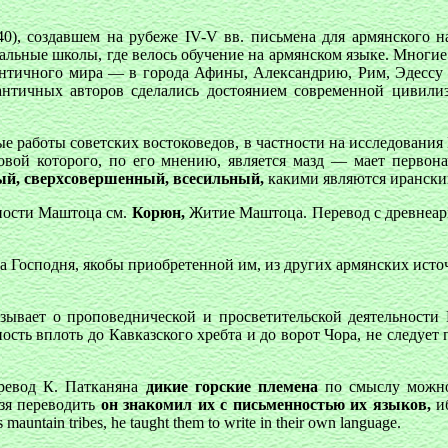
40), создавшем на рубеже IV-V вв. письмена для армянского 
льные школы, где велось обучение на армянском языке. Многие
античного мира — в города Афины, Александрию, Рим, Эдессу и
 античных авторов сделались достоянием современной цивилиз
работы советских востоковедов, в частности на исследования П.
вой которого, по его мнению, является мазд — мает первон
ый, сверхсовершенный, всесильный,
какими являются ирански
ьности Маштоца см.
Корюн,
Житие Маштоца. Перевод с древнеарм
 Господня, якобы приобретенной им, из других армянских источ
зывает о проповеднической и просветительской деятельности
сть вплоть до Кавказского хребта и до ворот Чора, не следует 
еревод К. Патканяна
дикие горские племена
по смыслу можно 
ьзя переводить
он знакомил их с письменностью их языков,
иб
mauntain tribes, he taught them to write in their own language.