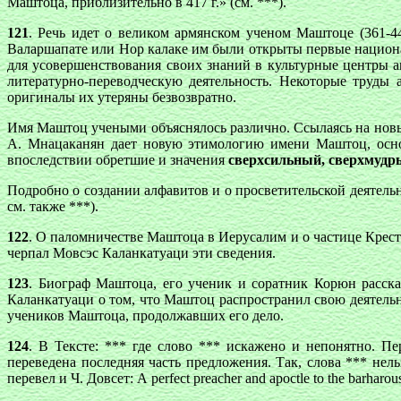
Маштоца, приблизительно в 417 г.» (см. ***).
121
. Речь идет о великом армянском ученом Маштоце (361-4
Валаршапате или Нор калаке им были открыты первые национа
для усовершенствования своих знаний в культурные центры 
литературно-переводческую деятельность. Некоторые труды
оригиналы их утеряны безвозвратно.
Имя Маштоц учеными объяснялось различно. Ссылаясь на новые 
А. Мнацаканян дает новую этимологию имени Маштоц, осно
впоследствии обретшие и значения
сверхсильный, сверхмудр
Подробно о создании алфавитов и о просветительской деятел
см. также ***).
122
. О паломничестве Маштоца в Иерусалим и о частице Креста
черпал Мовсэс Каланкатуаци эти сведения.
123
. Биограф Маштоца, его ученик и соратник Корюн расска
Каланкатуаци о том, что Маштоц распространил свою деятельно
учеников Маштоца, продолжавших его дело.
124
. В Тексте: *** где слово *** искажено и непонятно. П
переведена последняя часть предложения. Так, слова *** нел
перевел и Ч. Довсет: А perfect preacher and apoctle to the barharous 