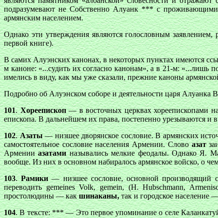
являются памятником «албанской» словесности и отражают 
подразумевают не Собственно Алуанк *** с проживающими т
армянским населением.
Однако эти утверждения являются голословным заявлением, р
первой книге).
В самих Алуэнских канонах, в некоторых пунктах имеются ссыл
м каноне: «...судить их согласно канонам», а в 21-м: «...лиш
имелись в виду, как мы уже сказали, прежние каноны армянской
Подробно об Алуэнском соборе и деятельности царя Алуанка Ва
101
.
Хореепископ
— в восточных церквах хореепископами наз
епископа. В дальнейшем их права, постепенно урезываются и 
102
.
Азаты
— низшее дворянское сословие. В армянских исто
самостоятельное сословие населения Армении. Слово
азат
заи
Армении
азатами
назывались мелкие феодалы. Однако Я. Ман
вообще. Из них в основном набиралось армянское войско, о че
103
.
Рамики
— низшее сословие, основной производящий слой
переводить gemeines Volk, gemein, (H. Hubschmann, Armen
простолюдины — как
шинаканы,
так и городское население — 
104
. В тексте: *** — Это первое упоминание о селе Каланкату