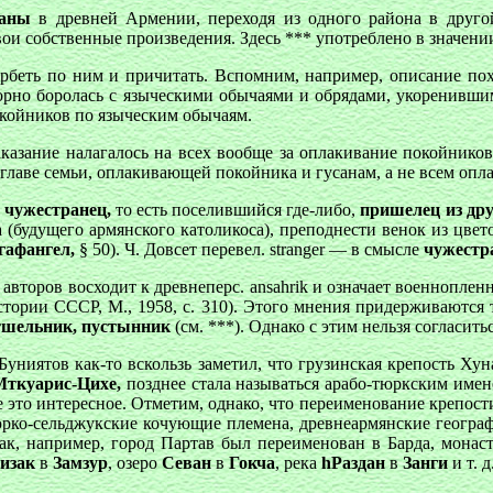
саны
в древней Армении, переходя из одного района в друго
свои собственные произведения. Здесь *** употреблено в значе
орбеть по ним и причитать. Вспомним, например, описание по
рно боролась с языческими обычаями и обрядами, укоренившим
покойников по языческим обычаям.
казание налагалось на всех вообще за оплакивание покойников, 
 главе семьи, оплакивающей покойника и гусанам, а не всем оп
 чужестранец,
то есть поселившийся где-либо,
пришелец из дру
(будущего армянского католикоса), преподнести венок из цвет
гафангел,
§ 50). Ч. Довсет перевел. stranger — в смысле
чужестр
авторов восходит к древнеперс. ansahrik и означает военноплен
тории СССР, М., 1958, с. 310). Этого мнения придерживаются 
тшельник, пустынник
(см. ***). Однако с этим нельзя согласитьс
Буниятов как-то вскользь заметил, что грузинская крепость Х
Мткуарис-Цихе,
позднее стала называться арабо-тюркским име
ание это интересное. Отметим, однако, что переименование крепо
тюрко-сельджукские кочующие племена, древнеармянские геогра
ак, например, город Партав был переименован в Барда, мона
изак
в
Замзур
, озеро
Севан
в
Гокча
, река
hРаздан
в
Занги
и т. д.