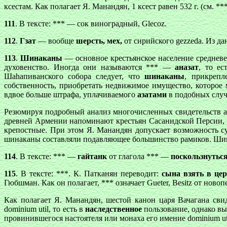
ксестам. Как полагает Я. Манандян, 1 ксест равен 532 г. (см. **
111
. В тексте: *** — сок виноградный,
Glecoz
.
112
.
Гзат
— вообще
шерсть, мех,
от сирийского gezzeda. Из да
113
.
Шинаканы
— основное крестьянское население среднев
духовенство. Иногда они называются *** —
аназат
, то ес
Шаhапиванского собора следует, что
шинаканы
, прикрепл
собственность, приобретать недвижимое имущество, которое
вдвое больше штрафа, уплачиваемого
азатами
в подобных случ
Резюмируя подробный анализ многочисленных свидетельств 
древней Армении напоминают крестьян Сасанидской Персии, в
крепостные. При этом Я. Манандян допускает возможность су
шинаканы составляли подавляющее большинство рамиков. Шинак
114
. В тексте: *** —
гайтанк
от глагола *** —
поскользнуться
115
. В тексте: ***. К. Патканян переводит:
сына взять в цер
Гюбшман. Как он полагает, *** означает Gueter, Besitz от новопе
Как полагает Я. Манандян, шестой канон царя Вачагана свид
dominium util, то есть в
наследственное
пользование, однако вы
провинившегося настоятеля или монаха его имение dominium util