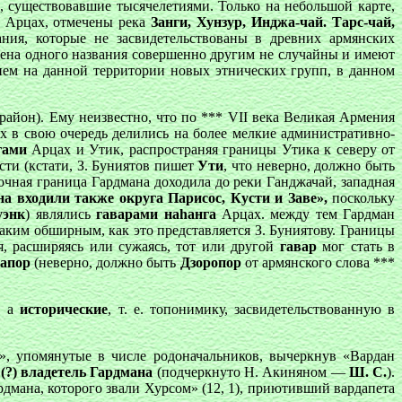
, существовавшие тысячелетиями. Только на небольшой карте,
и Арцах, отмечены река
Занги, Хунзур, Инджа-чай. Тарс-чай,
ания, которые не засвидетельствованы в древних армянских
ена одного названия совершенно другим не случайны и имеют
ием на данной территории новых этнических групп, в данном
(район). Ему неизвестно, что по *** VII века Великая Армения
ых в свою очередь делились на более мелкие административно-
гами
Арцах и Утик, распространяя границы Утика к северу от
сти (кстати, З. Буниятов пишет
Ути
, что неверно, должно быть
точная граница Гардмана доходила до реки Ганджачай, западная
а входили также округа Парисос, Кусти и Заве»,
поскольку
уэнк
) являлись
гаварами наhанга
Арцах. между тем Гардман
аким обширным, как это представляется З. Буниятову. Границы
я, расширяясь или сужаясь, тот или другой
гавар
мог стать в
апор
(неверно, должно быть
Дзоропор
от армянского слова ***
, а
исторические
, т. е. топонимику, засвидетельствованную в
», упомянутые в числе родоначальников, вычеркнув «Вардан
(?)
владетель Гардмана
(подчеркнуто Н. Акиняном —
Ш. С.
).
дмана, которого звали Хурсом» (12, 1), приютивший вардапета