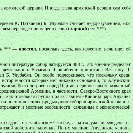
а армянской церкви. Иногда глава армянской церкви сам себя
еревел К. Патканян) Б. Улубабян считает недоразумением, ибо
 нашем переводе пропущено слово
старший
(см. ***).
ть *** —
апостол
, поскольку здесь, как известно, речь идет об
ной литературе собор датируется 488 г. Это мнение разделяет
еятельность Вачагана II ошибочно приписана Вачагану III
сен Б. Улубабян. Он особо подчеркивает, что поскольку среди
 историчности которых нет никаких оснований, то Алуэнский
луанк»,
был построен город Партав, первоначально названный
средневековой Армении, в частности, Северо-Восточного края
», как отдельная группа под заглавием «Каноны царя Алуанка
я на постановлениях предыдущих соборов армянской церкви, в
и отражают и местные особенности, связанные с экономической
 создана на «албанском» языке, а затем уже переведена на
мянской действительностью. По их мнению, Алуэнские каноны