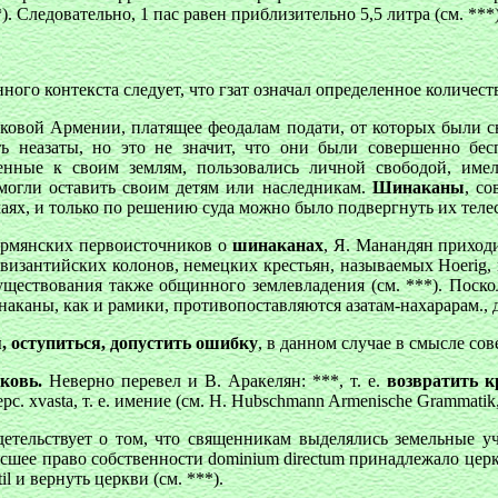
*). Следовательно, 1 пас равен приблизительно 5,5 литра (см. ***)
нного контекста следует, что гзат означал определенное количест
ековой Армении, платящее феодалам подати, от которых были
ть неазаты, но это не значит, что они были совершенно бе
енные к своим землям, пользовались личной свободой, име
 могли оставить своим детям или наследникам.
Шинаканы
, с
аях, и только по решению суда можно было подвергнуть их теле
армянских первоисточников о
шинаканах
, Я. Манандян приход
изантийских колонов, немецких крестьян, называемых Hoerig, 
ществования также общинного землевладения (см. ***). Поско
аны, как и рамики, противопоставляются азатам-нахарарам., д
, оступиться, допустить ошибку
, в данном случае в смысле с
ковь.
Неверно перевел и В. Аракелян: ***, т. е.
возвратить к
рс. xvasta, т. е. имение (см. Н. Hubschmann Armenische Grammatik,
етельствует о том, что священникам выделялись земельные уч
сшее право собственности dominium directum принадлежало церк
 и вернуть церкви (см. ***).