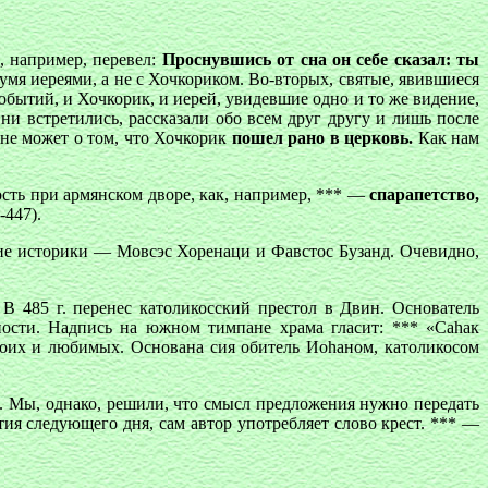
, например, перевел:
Проснувшись от сна он себе сказал: ты
умя иереями, а не с Хочкориком. Во-вторых, святые, явившиеся
событий, и Хочкорик, и иерей, увидевшие одно и то же видение,
ни встретились, рассказали обо всем друг другу и лишь после
 не может о том, что Хочкорик
пошел рано в церковь.
Как нам
ть при армянском дворе, как, например, *** —
спарапетство,
-447).
ие историки — Мовсэс Хоренаци и Фавстос Бузанд. Очевидно,
В 485 г. перенес католикосский престол в Двин. Основатель
ости. Надпись на южном тимпане храма гласит: *** «Саhак
своих и любимых. Основана сия обитель Иоhаном, католикосом
*. Мы, однако, решили, что смысл предложения нужно передать
ытия следующего дня, сам автор употребляет слово крест. *** —