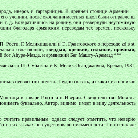
народа, иверов и гаргарийцев. В древней столице Армении —
 его ученики, после окончания местных школ были отправлены
 т. д. Возвратившись на родину, они развернули неутомимую
ации благодаря армянским переводам тех времен, поскольку
 Рости, Г. Меликишвили и Э. Грантовского о переходе zd в st,
ачально означающий,
твердый, крепкий, сильный, прочный,
й бог Аhура-Мазда, и армянский Баг Машту-Арамазд ***.
янского Ш. Смбатяна и К. Мелик-Оганджаняна, Ереван, 1981;
ников неизвестно ничего. Трудно сказать, из каких источников
 Маштоца в гаваре Голтн и в Иверии. Свидетельство Мовсэса
понимать буквально. Автор, видимо, имеет в виду деятельность
считать правильным, однако следует отметить, что неверно
о на их языках не существовало письменности. Почти так же