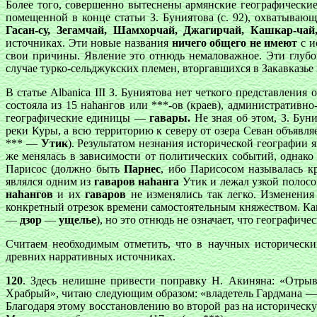
Более того, совершенно вытеснены армянские географически
помещенной в конце статьи З. Буниятова (с. 92), охватываю
Гасан-су, Зегамчай, Шамхорчай, Джагирчай, Кашкар-чай
источниках. Эти новые названия
ничего общего не имеют
с и
свои причины. Явление это отнюдь немаловажное. Эти глубо
случае турко-сельджукских племен, вторгавшихся в Закавказье 
В статье Albanica III З. Буниятова нет четкого представления
состояла из 15 наhангов или ***-ов (краев), административн
географические единицы —
гавары.
Не зная об этом, З. Бу
реки Куры, а всю территорию к северу от озера Севан объявля
*** —
Утик
). Результатом незнания исторической географии 
же менялась в зависимости от политических событий, однако
Парисос (должно быть
Парнес
, ибо Парисосом называлась к
являлся одним из
гаваров наhанга
Утик и лежал узкой полосо
наhангов
и их
гаваров
не изменялись так легко. Изменения
конкретный отрезок времени самостоятельным княжеством. Как
—
дзор
—
ущелье
), но это отнюдь не означает, что географич
Считаем необходимым отметить, что в научных исторически
древних нарративных источниках.
120
. Здесь нелишне привести поправку Н. Акиняна: «Отрыв
Храбрый», читаю следующим образом: «владетель Гардмана — 
Благодаря этому восстановлению во второй раз на историческ