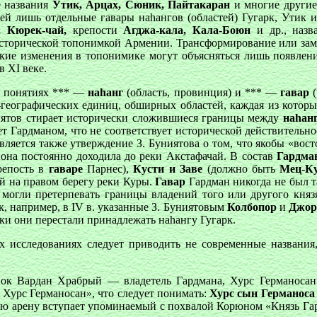
е названия
Утик, Арцах, Сюник, Пайтакаран
и многие другие
щей лишь отдельные гавары наhангов (областей) Гугарк, Утик 
, Кюрек-чай,
крепости
Агджа-кала, Кала-Боюн
и др., назв
сторической топонимкой Армении. Трансформирование или зам
кие изменения в топонимике могут объясняться лишь появлен
в XI веке.
 о понятиях *** —
наhанг
(область, провинция) и *** —
гавар
о-географических единиц, обширных областей, каждая из котор
ниятов стирает исторически сложившиеся границы между
наhан
ет Гардманом, что не соответствует исторической действительно
является также утверждение З. Буниятова о том, что якобы «вос
 она постоянно доходила до реки Акстафачай. В состав
Гардман
репость в
гаваре
Парнес),
Кусти и Заве
(должно быть
Мец-К
й на правом берегу реки Куры.
Гавар
Гардман никогда не был т
 могли претерпевать границы владений того или другого княз
, например, в IV в. указанные З. Буниятовым
Колбопор
и
Джор
ески они перестали принадлежать наhангу Гугарк.
х исследованиях следует приводить не современные названия
ок Вардан Храбрый — владетель Гардмана, Хурс Германосан
Хурс Германосан», что следует понимать:
Хурс сын Германоса 
ую арену вступает упоминаемый с похвалой Корюном «Князь Гар