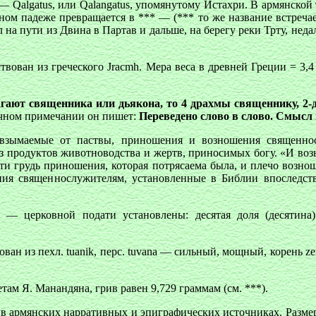
— Qalgatus, или Qalangatus, упомянутому Истахри. В армянско
ьном падеже превращается в *** — (*** то же название встречае
л на пути из Двина в Партав и дальше, на берегу реки Трту, неда
ствован из греческого
Jracmh
. Мера веса в древней Греции = 3
гают священника или дьякона, то 4 драхмы священнику, 2-д
очном примечании он пишет:
Переведено слово в слово. Смысл 
а, взымаемые от паствы, приношения и возношения священн
з продуктов животноводства и жертв, приносимых богу. «И возь
яти грудь приношения, которая потрясаема была, и плечо возно
ения священнослужителям, установленные в Библии впоследс
— церковной подати установлены: десятая доля (десятина)
н из пехл. tuanik, перс. tuvana — сильный, мощный, корень zen
етам Я. Манандяна, грив равен 9,729 граммам (см. ***).
в армянских нарративных и эпиграфических источниках. Размер 