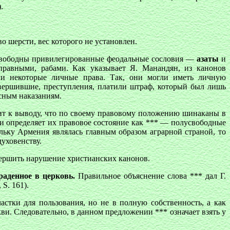
.
во шерсти, вес которого не установлен.
 свободны привилегированные феодальные сословия —
азаты
и
справными, рабами. Как указывает Я. Манандян, из канонов
ли некоторые личные права. Так, они могли иметь личную
овершившие, преступления, платили штраф, который был лишь
сным наказаниям.
ит к выводу, что по своему правовому положению шинаканы в
и определяет их правовое состояние как *** — полусвободные
льку Армения являлась главным образом аграрной страной, то
уховенству.
овершить нарушение христианских канонов.
раденное в церковь.
Правильное объяснение слова *** дал Г.
 S. 161).
астки для пользования, но не в полную собственность, а как
ви. Следовательно, в данном предложении *** означает взять у