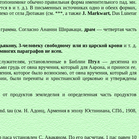
й топонимике обычно правильная форма именительного пад. мн.
тся в и т. д.). В письменных источниках одно и обеих формах,
леко от села Дютакан (см. ***, а также
J. Markwart,
Das Lunerar
,4 грамма. Согласно Анании Ширакаци,
драм
— четвертая часть
ьякону, 3-человеку свободному или из царской крови
и т. д.
многих параграфов не ясен.
ослужителям, установленные в Библии
Птул
— десятина из
ми грудь от овна вручения, который для Аарона, и принеси ее,
шения, которое было возносимо, от овна вручения, который для
твии, были переняты и христианской церковью и утверждены
 от продуктов земледелия и определенная часть продуктов
d. tau (см. Н. Адонц, Армения в эпоху Юстиниана, СПб., 1908,
паса установлен С. Авакяном. По его расчетам, 1 пас равен 10