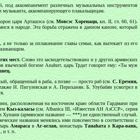
й, под аккомпанемент различных музыкальных инструментов
нии музыканта, аккомпанирующего плакальщицам.
хорон царя Арташэса (см.
Мовсэс Хоренаци,
кн. II, гл. 60, 61).
ися в народе. Эта борьба отражена в данном каноне, который
а не только за оплакивание главы семьи, как вытекает из его
лакивающим.
гих мест.
Слово это засвидетельствовано и у других армянских
ов языческой богине Анаhит, царь Трдат говорит ему: «Ты муж
анец.
ный, обращенный в раба, а позже — просто раб (см.
С. Еремян,
также Н. Пигулевская и А. Периханян. Б. Улубабян усмотрел в
я.
унани, расположенная на восточном краю области Гардмани при
нем
Кыз-каласы
(см. Albanica III, «Известия АН АзССР», серия
сти Хунани (армянское название — ***) не единственный случай.
фические названия менялись ими повсеместно в соответствии с
стырь
Амараса
в
Аг-оглан,
монастырь
Танаhата
в
Кара-ванк,
, и т. п.