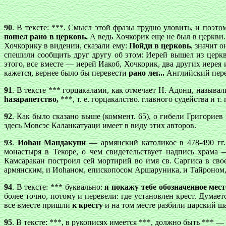
90
. В тексте: ***. Смысл этой фразы трудно уловить, и поэт
пошел рано в церковь.
А ведь Хочкорик еще не был в церкви.
Хочкорику в видении, сказали ему:
Пойди в церковь
, значит 
спешили сообщить друг другу об этом: Иерей вышел из церкви
этого, все вместе — иерей Иакоб, Хочкорик, два других иерея
кажется, вернее было бы перевести
рано лег...
Английский перев
91
. В тексте *** горцакалами, как отмечает Н. Адонц, называ
hазарапетство,
***, т. е. горцакалство. главного судейства и т. 
92
. Как было сказано выше (коммент. 65), о гибели Григориев
здесь Мовсэс Каланкатуаци имеет в виду этих авторов.
93
.
Иоhан Мандакуни
— армянский католикос в 478-490 гг.
монастыря в Текоре, о чем свидетельствует надпись храма
Камсаракан построил сей мортирий во имя св. Саргиса в сво
армянским, и Иоhаном, епископосом Аршаруника, и Тайроном, 
94
. В тексте: *** буквально:
я покажу тебе обозначенное мест
более точно, потому и перевели: где установлен крест. Думает
все вместе пришли
к кресту
и на том месте разбили царский ша
95
. В тексте: ***, в рукописях имеется ***, должно быть *** 