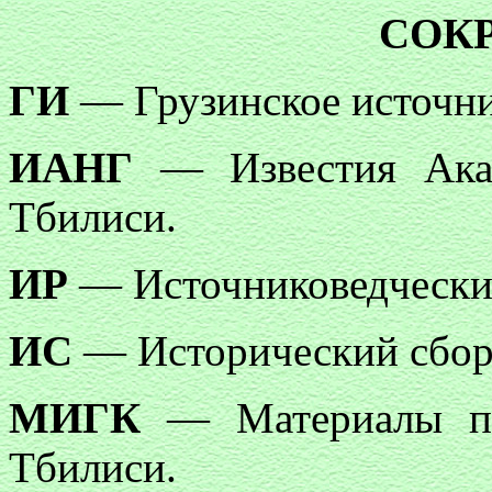
СОК
ГИ
— Грузинское источни
ИАНГ
— Известия Акад
Тбилиси.
ИР
— Источниковедческие
ИС
— Исторический сбор
МИГК
— Материалы по 
Тбилиси.