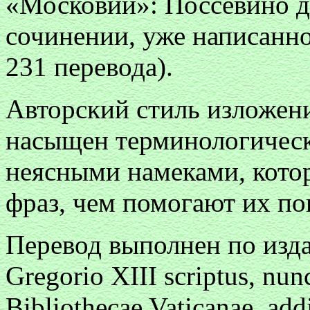
«Московии»: Поссевино д
сочинении, уже написанном
231 перевода).
Авторский стиль изложен
насыщен терминологичес
неясными намеками, кото
фраз, чем помогают их по
Перевод выполнен по изда
Gregorio XIII scriptus, nun
Bibliothecae Vaticanae, add