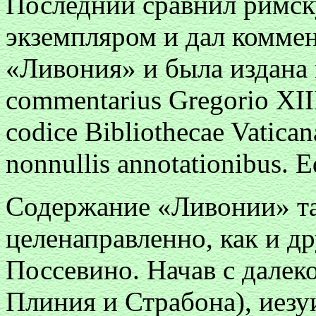
Последний сравнил римск
экземпляром и дал коммен
«Ливония» и была издана в
commentarius Gregorio XIII
codice Bibliothecae Vatican
nonnullis annotationibus. E
Содержание «Ливонии» та
целенаправленно, как и д
Поссевино. Начав с далек
Плиния и Страбона), иезу