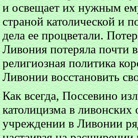
и освещает их нужным ем
страной католической и п
дела ее процветали. Поте
Ливония потеряла почти в
религиозная политика кор
Ливонии восстановить св
Как всегда, Поссевино из
католицизма в ливонских 
учреждении в Ливонии ря
настаивая на расширении и