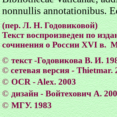
nonnullis annotationibus. E
(пер. Л. Н. Годовиковой)
Текст воспроизведен по изда
сочинения о России XVI в. М
©
текст -Годовикова В. И. 19
©
сетевая версия - Тhietmar. 
©
OCR - Alex. 2003
©
дизайн - Войтехович А. 20
©
МГУ. 1983