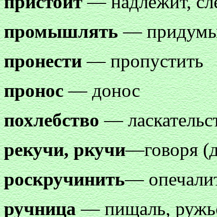
пристоит
— надлежит, сл
промышлять
— придумыв
пронести
— пропустить
пронос
— донос
похлебство
— ласкательст
рекучи, ркучи
—говоря (д
роскручинить
— опечали
ручница
— пищаль, ружь