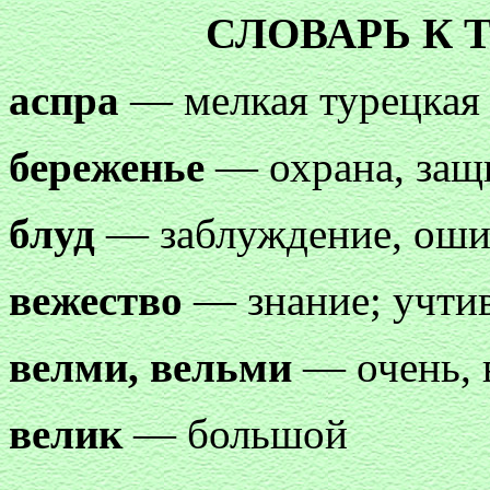
СЛОВАРЬ К 
аспра
— мелкая турецкая
береженье
— охрана, защ
блуд
— заблуждение, оши
вежество
— знание; учти
велми, вельми
— очень, 
велик
— большой