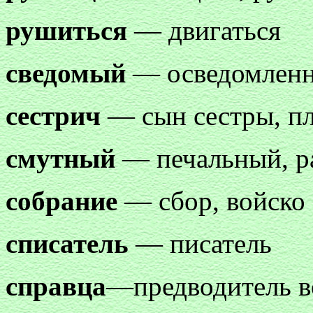
рушиться
— двигаться
сведомый
— осведомленн
сестрич
— сын сестры, п
смутный
— печальный, р
собрание
— сбор, войско
списатель
— писатель
справца
—предводитель в