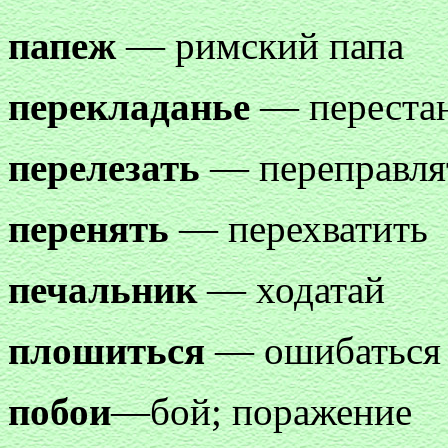
папеж
— римский папа
перекладанье
— перестан
перелезать
— переправля
перенять
— перехватить
печальник
— ходатай
плошиться
— ошибаться
побои
—бой; поражение