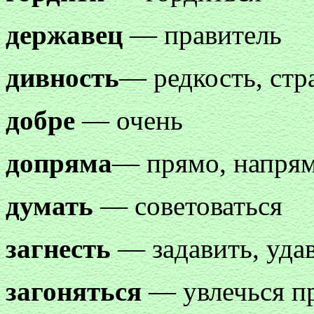
державец
— правитель
дивность
— редкость, стр
добре
— очень
допряма
— прямо, напря
думать
— советоваться
загнесть
— задавить, уда
загоняться
— увлечься п