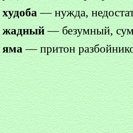
худоба
— нужда, недоста
жадный
— безумный, су
яма
— притон разбойник