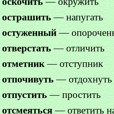
оскочить
— окружить
острашить
— напугать
остуженный
— опороченн
отверстать
— отличить
отметник
— отступник
отпочивуть
— отдохнуть
отпустить
— простить
отсмеяться
— ответить на