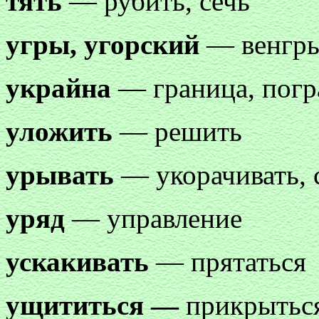
тять
— рубить, сечь
угры, угорский
— венгры
украйна
— граница, пог
уложить
— решить
урывать
— укорачивать, 
уряд
— управление
ускакивать
— прятаться
ущититься —
прикрытьс