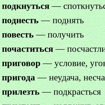
подкнуться
— споткнутьс
поднесть
— поднять
повесть
— получить
почаститься
— посчастли
приговор
— условие, уго
пригода
— неудача, несча
прилезть
— подкрасться