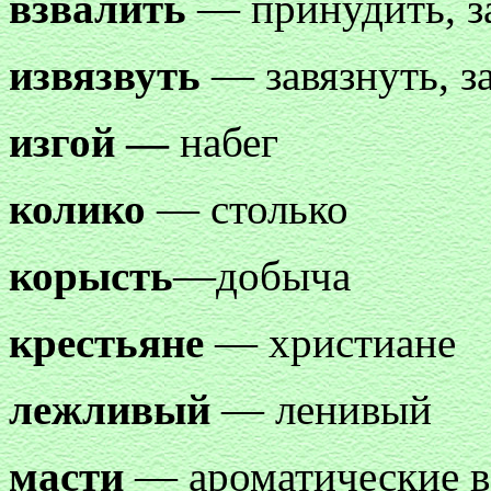
взвалить
— принудить, з
извязвуть
— завязнуть, з
изгой —
набег
колико
— столько
корысть
—добыча
крестьяне
— христиане
лежливый
— ленивый
масти
— ароматические в