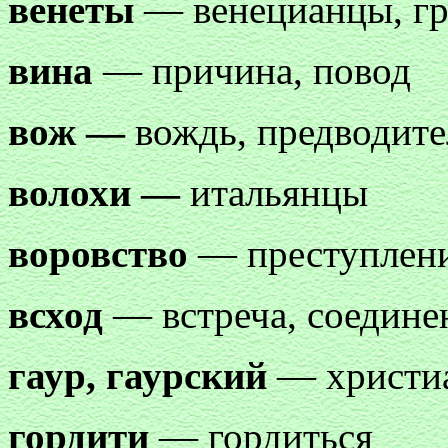
венеты
— венецианцы, гр
вина
— причина, повод
вож —
вождь, предводите
волохи —
итальянцы
воровство
— преступлен
всход
— встреча, соединен
гаур, гаурский
— христиа
гордити
— гордиться