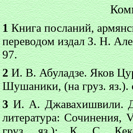
Ком
1
Книга посланий, армянс
переводом издал З. Н. Але
97.
2
И. В. Абуладзе. Яков Ц
Шушаники, (на груз. яз.). 
3
И. А. Джавахишвили. Д
литература: Сочинения, VI
груз. яз.); К. С. Кек