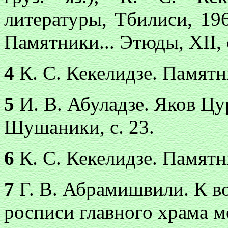
литературы, Тбилиси, 1960
Памятники... Этюды, XII, с
4
К. С. Кекелидзе. Памятни
5
И. В. Абуладзе. Яков Ц
Шушаники, с. 23.
6
К. С. Кекелидзе. Памятни
7
Г. В. Абрамишвили. К в
росписи главного храма м