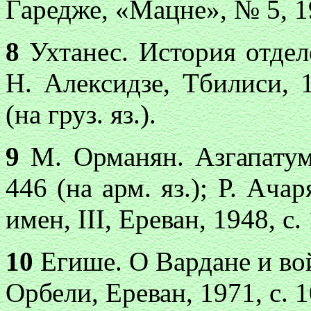
Гаредже, «Мацне», № 5, 19
8
Ухтанес. История отделе
Н. Алексидзе, Тбилиси, 1
(на груз. яз.).
9
М. Орманян. Азгапатум,
446 (на арм. яз.); Р. Ач
имен, III, Ереван, 1948, с. 
10
Егише. О Вардане и вой
Орбели, Ереван, 1971, с.