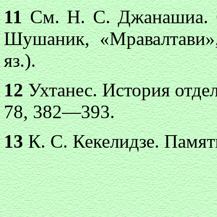
11
См. Н. С. Джанашиа. 
Шушаник, «Мравалтави»,
яз.).
12
Ухтанес. История отдел
78, 382—393.
13
К. С. Кекелидзе. Памятн