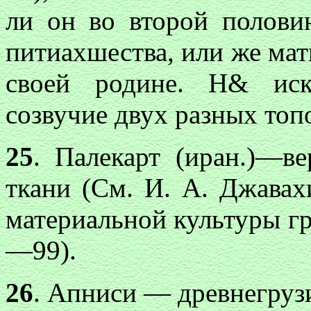
ли он во второй половин
питиахшества, или же мат
своей родине. Н& иск
созвучие двух разных топ
25
. Палекарт (иран.)—в
ткани (См. И. А. Джава
материальной культуры гру
—99).
26
. Апниси — древнегрузи