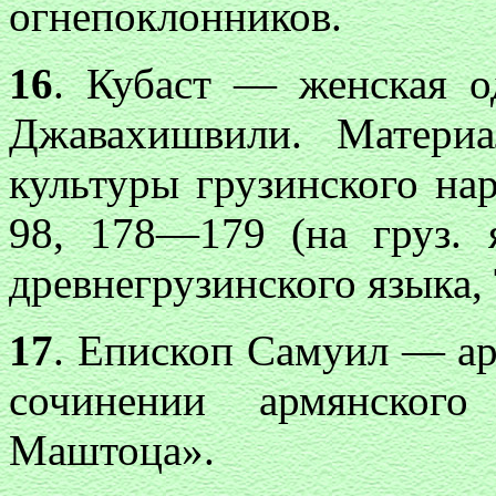
огнепоклонников.
16
. Кубаст — женская о
Джавахишвили. Матери
культуры грузинского на
98, 178—179 (на груз. я
древнегрузинского языка, 
17
. Епископ Самуил — ар
сочинении армянског
Маштоца».