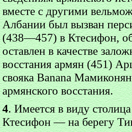
вместе с другими вельмо
Албании был вызван перс
(438—457) в Ктесифон, об
оставлен в качестве зало
восстания армян (451) А
свояка
Banana
Мамиконяна
армянского восстания.
4
. Имеется в виду столиц
Ктесифон — на берегу Ти