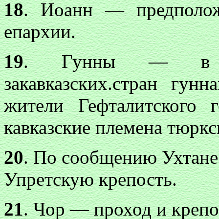
18
. Иоанн — предполож
епархии.
19
. Гунны — в на
закавказских.стран гунн
жители Гефталитского г
кавказские племена тюркс
20
. По сообщению Ухтане
Упретскую крепость.
21
. Чор — проход и крепо