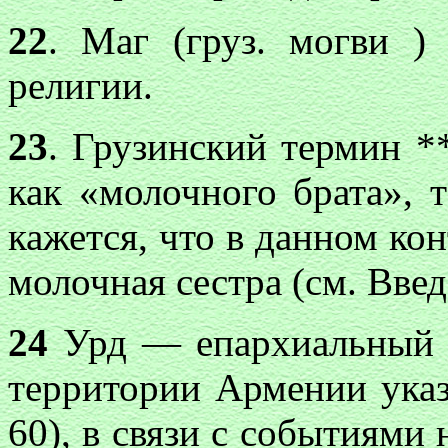
22
. Маг (груз. могви )
религии.
23
. Грузинский термин
*
как «молочного брата», 
кажется, что в данном ко
молочная сестра (см. Введе
24
Урд — епархиальный ц
территории Армении указ
60), в связи с событиями 