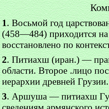
Ком
1
. Восьмой год царствова
(458—484) приходится на 
восстановлено по контекст
2
. Питиахш (иран.) — пр
области. Второе .лицо пос
иерархии древней Грузии.
3
. Аршуша — питиахш Гуг
сведениям армянского исто