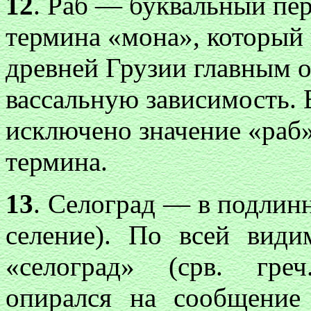
12
. Раб — буквальный пер
термина «мона», который
древней Грузии главным о
вассальную зависимость. 
исключено значение «раб»
термина.
13
. Селоград — в подлинн
селение). По всей види
«селоград» (срв. гр
опирался на сообщение