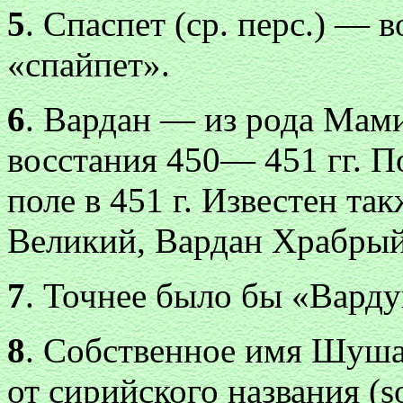
5
. Спаспет (ср. перс.) — 
«спайпет».
6
. Вардан — из рода Мам
восстания 450— 451 гг. П
поле в 451 г. Известен т
Великий, Вардан Храбрый
7
. Точнее было бы «Вард
8
. Собственное имя Шуша
от сирийского названия
(s