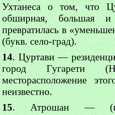
Ухтанеса о том, что Цу
обширная, большая и 
превратилась в «уменьше
(букв. село-град).
14
. Цуртави — резиденц
город Гугарети (Н
месторасположение этог
неизвестно.
15
. Атрошан — (