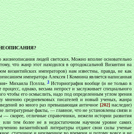
ЗНЕОПИСАНИЯ?
о жизнеописания людей светских. Можно вполне основательно
тому, что жанр этот находился в ортодоксальной Византии на
ом византийских императоров) нам известны, правда, не как
описанием императора Алексея I Комнина является написанная
3
фия» Михаила Пселла.
Историография вообще (и не только в
процесс, однако, весьма непрост и заслуживает специального
того чтобы его осмыслить, надо под определенным углом зрения
ому мнению средневековых писателей и новый ученых, жанра
оизведений во много раз превышающая античное
[202]
наследие)
ие литературные факты, — главное, что не установлены связи и
 — скорее, отличные справочники, нежели истории развития
й или тем более не в недостаточном научном уровне самих
 изучению византийской литературы отдают свои силы ученые
ное, статичное и неизменное во времени и потому вовсе и не