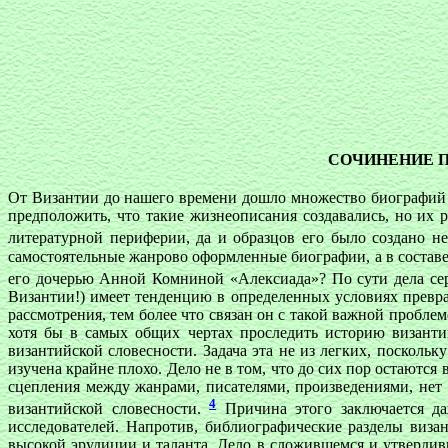
СОЧИНЕНИЕ П
От Византии до нашего времени дошло множество биографий
предположить, что такие жизнеописания создавались, но их 
литературной периферии, да и образцов его было создано н
самостоятельные жанрово оформленные биографии, а в состав
его дочерью Анной Комниной «Алексиада»? По сути дела се
Византии!) имеет тенденцию в определенных условиях превра
рассмотрения, тем более что связан он с такой важной пробле
хотя бы в самых общих чертах проследить историю византи
византийской словесности. Задача эта не из легких, поскол
изучена крайне плохо. Дело не в том, что до сих пор остаютс
сцепления между жанрами, писателями, произведениями, не
4
византийской словесности.
Причина этого заключается да
исследователей. Напротив, библиографические разделы виза
высокой эрудиции и таланта. Дело в сложившемся и утвердив