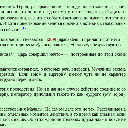
ений. Герой, раскрывающийся в ходе повествования, герой,
вились в античности на долгом пути от Геродота до Тацита и
 произведении, развитие событий которого не имеет внутренних
м. И хотя повествование ведется обычно в активных глагольных
19
на события.
сьма часто «гневаются»
[209]
(
aganaktein
, и причастия от него
да и исторические), «огорчаются», «боятся», «безумствуют».
akthsaV
), царь совершил нечто» — построенные по этой схеме
оматопсихограммах, о которых речь впереди). Мужчины весьма
epestath
). Если
sojoV
и
euprephV
имеют чуть ли не характер
нетрудно перечислить.
твия последствия. Но и в данном случае действие соединено со
eph
), император приблизил такого-то как мудрого (
wV sojon
).
вествования Малалы. На самом деле это не так. Рассеянные на
ы отдельных моментов действия, в то время как главная, если
ворилось выше. Об этих «дополнительных пружинах» и вовсе не
ые.