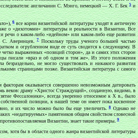
5
сследователя: англичанин С. Мэнго, немецкий — X. Г. Бек
и
6
ало»),
все корни византийской литературы уходят в античную
аже о «дихотомии» литературы и реальности в Византии, Все
 и речи о каком-либо «идейном» или каком-либо еще развитии
7
. С. Аверинцев.
Поскольку труды ученого большей частью
атком и огрубленном виде ее суть сводится к следующему. В
е четко выраженных «позиций сторон», да и самих этих сторон
йцы писали «враз и об одном и том же». Из этого положения
 безраздельно, не могло существовать и никакого развития
лькими страницами позже. Византийская литература с самого
м факторам оказывается совершенно невозможным датировать
мь веков: драму «Христос Страждущий», созданную, видимо, в
зятие Фессалоники», всегда уверенно относимое к Х в., было
 собственной позиции, к нашей теме он имеет пока косвенное
8
авно, и их число можно было бы еще увеличить.
Однако не
 таких «недатируемых» памятников общим свойством словесной
9
 противопоставляемая Византии, знает такие примеры.
сом, хотя бы в области одного жанра византийской литературы