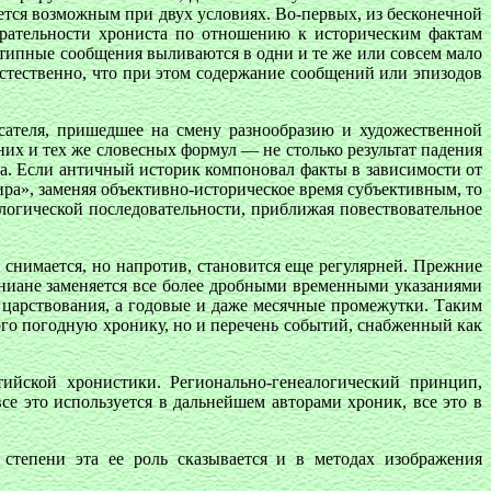
ается возможным при двух условиях. Во-первых, из бесконечной
рательности хрониста по отношению к историческим фактам
нотипные сообщения выливаются в одни и те же или совсем мало
стественно, что при этом содержание сообщений или эпизодов
исателя, пришедшее на смену разнообразию и художественной
их и тех же словесных формул — не столько результат падения
та. Если античный историк компоновал факты в зависимости от
ра», заменяя объективно-историческое время субъективным, то
ологической последовательности, приближая повествовательное
е снимается, но напротив, становится еще регулярней. Прежние
иниане заменяется все более дробными временными указаниями
 царствования, а годовые и даже месячные промежутки. Таким
ого погодную хронику, но и перечень событий, снабженный как
йской хронистики. Регионально-генеалогический принцип,
е это используется в дальнейшем авторами хроник, все это в
степени эта ее роль сказывается и в методах изображения