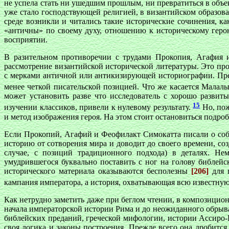
не успела стать ни ушедшим прошлым, ни превратиться в объе
уже стало господствующей религией, в византийском образов
среде возникли и читались такие исторические сочинения, 
«античны» по своему духу, отношению к историческому геро
восприятии.
В разительном противоречии с трудами Прокопия, Агафия 
рассмотрение византийской исторической литературы. Это про
с мерками античной или антикизирующей историографии. Преж
менее четкой писательской позицией. Что же касается Малал
может установить разве что исследователь с хорошо разви
15
изучении классиков, привели к нулевому результату.
Но, пож
и метод изображения героя. На этом стоит остановиться подро
Если Прокопий, Агафий и Феофилакт Симокатта писали о соб
историю от сотворения мира и доводит до своего времени, соз
случае, с позиций традиционного подхода) в деталях. Не
умудрившегося буквально поставить с ног на голову библе
исторического материала оказываются бесполезны
[206]
для п
кампания императора, а история, охватывающая всю известную 
Как нетрудно заметить даже при беглом чтении, в композицио
начала императорской истории Рима и до неожиданного обрыва
библейских преданий, греческой мифологии, истории Ассиро-
своя логика и законы построения. Прежде всего она дробитс