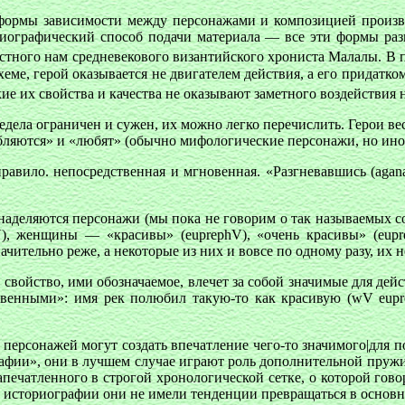
формы зависимости между персонажами и композицией произвед
биографический способ подачи материала — все эти формы раз
вестного нам средневекового византийского хрониста Малалы. В
ме, герой оказывается не двигателем действия, а его придатко
е их свойства и качества не оказывают заметного воздействия 
дела ограничен и сужен, их можно легко перечислить. Герои ве
бляются» и «любят» (обычно мифологические персонажи, но иног
равило. непосредственная и мгновенная. «Разгневавшись (
agan
 наделяются персонажи (мы пока не говорим о так называемых с
V
), женщины — «красивы» (
euprephV
), «очень красивы» (
eupr
ачительно реже, а некоторые из них и вовсе по одному разу, их 
свойство, ими обозначаемое, влечет за собой значимые для дейс
венными»: имя рек полюбил такую-то как красивую (
wV eupr
ерсонажей могут создать впечатление чего-то значимого|для по
фии», они в лучшем случае играют роль дополнительной пружин
апечатленного в строгой хронологической сетке, о которой го
ой историографии они не имели тенденции превращаться в основн