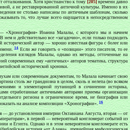
т отталкивания. Хотя христианство к тому
[205]
времени давно
ивой, а не реставрированной античной культуры. Именно в их
ведения не столько написаны по античным шаблонам, сколько
казывать то, что лучше всего ощущается в непосредственном
. — «Хронография» Иоанна Малалы, с которого мы и начнем
 нем и действительно все «загадочно», если только подходить
й исторический автор — хорошо известная фигура с более или
14
 имени.
Если же говорить о «позиции» этого писателя, то ее
деления взглядов Малалы, однако их методы, отточенные на
ий современных ему «античных» авторов тематика, структура
зантийской исторической хроники.
лухам или современным документам, то Малала начинает свою
ртина столь же грандиозна в целом, сколь и нелепа (во всяком
роениями и элементарной путаницей в сочинении историка,
ками отработанные античными авторами приемы организации
отдельного региона в ограниченное время, не биография или
16
 показать на анализе композиции «Хронографии».
ая — до установления империи Октавиана Августа, вторая — от
императорам», в первой — невероятный конгломерат событий из
ии и Египта. Однако и в этом невероятном конгломерате есть
 (библейская история «от Адама», древнейшая мифологическая