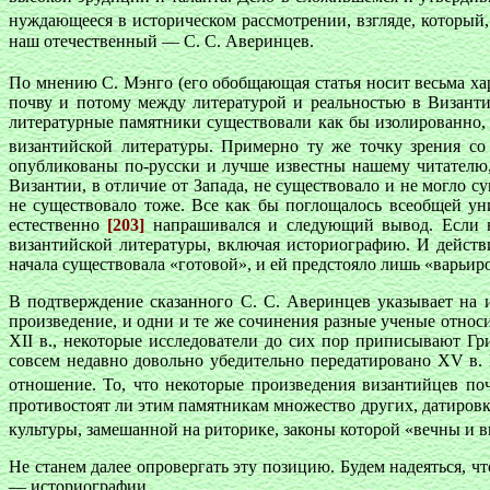
нуждающееся в историческом рассмотрении, взгляде, который
наш отечественный — С. С. Аверинцев.
По мнению С. Мэнго (его обобщающая статья носит весьма ха
почву и потому между литературой и реальностью в Византи
литературные памятники существовали как бы изолированно, 
византийской литературы. Примерно ту же точку зрения со
опубликованы по-русски и лучше известны нашему читателю,
Византии, в отличие от Запада, не существовало и не могло 
не существовало тоже. Все как бы поглощалось всеобщей ун
естественно
[203]
напрашивался и следующий вывод. Если не
византийской литературы, включая историографию. И действ
начала существовала «готовой», и ей предстояло лишь «варьир
В подтверждение сказанного С. С. Аверинцев указывает на
произведение, и одни и те же сочинения разные ученые отно
XII в., некоторые исследователи до сих пор приписывают Гр
совсем недавно довольно убедительно передатировано XV в. 
отношение. То, что некоторые произведения византийцев по
противостоят ли этим памятникам множество других, датиров
культуры, замешанной на риторике, законы которой «вечны и 
Не станем далее опровергать эту позицию. Будем надеяться, 
— историографии.