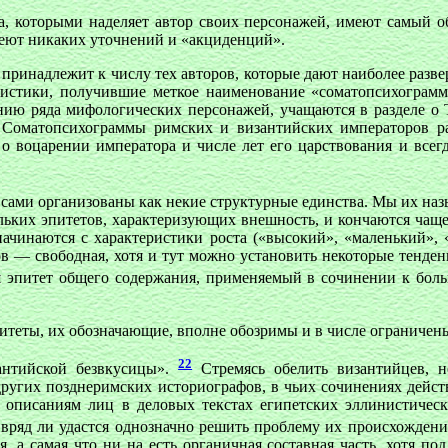
ва, которыми наделяет автор своих персонажей, имеют самый о
имеют никаких уточнений и «акциденций».
а принадлежит к числу тех авторов, которые дают наиболее раз
ристики, получившие меткое наименование «соматопсихограмм
ению ряда мифологических персонажей, учащаются в разделе о
 Соматопсихограммы римских и византийских императоров р
 о воцарении императора и числе лет его царствования и все
 сами организованы как некие структурные единства. Мы их наз
ьких эпитетов, характеризующих внешность, и кончаются чаще 
ачинаются с характеристики роста («высокий», «маленький», «
в — свободная, хотя и тут можно установить некоторые тенденц
ся эпитет общего содержания, применяемый в сочинении к боль
питеты, их обозначающие, вполне обозримы и в числе ограничен
22
антийской безвкусицы».
Стремясь обелить византийцев, н
ругих позднеримских историографов, в чьих сочинениях действ
м описаниям лиц в деловых текстах египетских эллинистическ
в вряд ли удастся однозначно решить проблему их происхожден
а самая что ни на есть органичная составная часть, хотя под