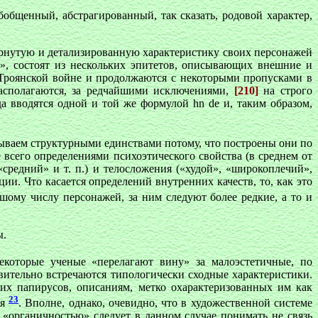
бобщенный, абстрагированный, так сказать, родовой характер,
вернутую и детализированную характеристику своих персонажей
», состоят из нескольких эпитетов, описывающих внешние и
 Троянской войне и продолжаются с некоторыми пропусками в
асполагаются, за редчайшими исключениями,
[210]
на строго
гда вводятся одной и той же формулой
hn de
и, таким образом,
ываем структурными единствами потому, что построены они по
всего определениями психоэтического свойства (в среднем от
средний» и т. п.) и телосложения («худой», «широкоплечий»,
ии. Что касается определений внутренних качеств, то, как это
шому числу персонажей, за ним следуют более редкие, а то и
ы.
екоторые ученые «перелагают вину» за малоэстетичные, по
ительно встречаются типологически сходные характеристики.
их папирусов, описаниям, метко охарактеризованных им как
23
ия
. Вполне, однако, очевидно, что в художественной системе
 «органичностью» следует в данном случае понимать не связь