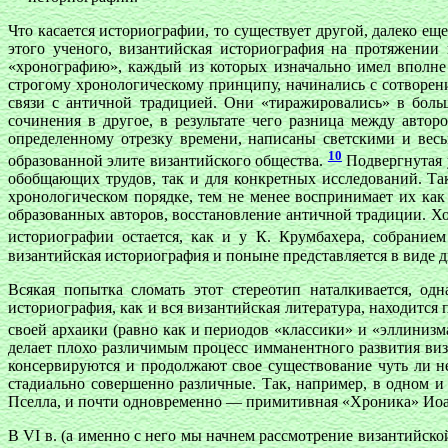
Что касается историографии, то существует другой, далеко е
этого ученого, византийская историография на протяжении
«хронографию», каждый из которых изначально имел вполне
строгому хронологическому принципу, начинались с сотворе
связи с античной традицией. Они «тиражировались» в больш
сочинения в другое, в результате чего разница между автор
определенному отрезку времени, написаны светскими и вес
10
образованной элите византийского общества.
Подвергнутая у
обобщающих трудов, так и для конкретных исследований. Так,
хронологическом порядке, тем не менее воспринимает их как
образованных авторов, восстановление античной традиции. Хо
историографии остается, как и у К. Крумбахера, собрание
византийская историография и поныне представляется в виде 
Всякая попытка сломать этот стереотип наталкивается, од
историография, как и вся византийская литература, находитс
своей архаики (равно как и периодов «классики» и «эллиниз
делает плохо различимым процесс имманентного развития виз
консервируются и продолжают свое существование чуть ли не
стадиально совершенно различные. Так, например, в одном 
Пселла, и почти одновременно — примитивная «Хроника» Ио
В VI в. (а именно с него мы начнем рассмотрение византийск