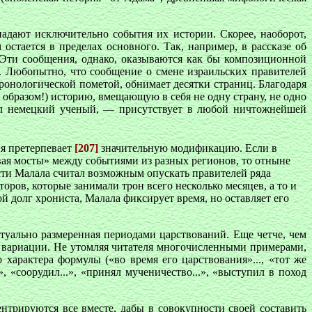
падают исключительно события их истории. Скорее, наоборот,
остается в пределах основного. Так, например, в рассказе об
. Эти сообщения, однако, оказываются как бы композиционной
. Любопытно, что сообщение о смене израильских правителей
ронологической пометой, обнимает десятки страниц. Благодаря
образом!) историю, вмещающую в себя не одну страну, не одно
сал немецкий ученый, — присутствует в любой ничтожнейшей
я претерпевает
[207]
значительную модификацию. Если в
вая мосты» между событиями из разных регионов, то отныне
сти Малала считал возможным опускать правителей ряда
оров, которые занимали трон всего несколько месяцев, а то и
й долг хрониста, Малала фиксирует время, но оставляет его
ктуально размеренная периодами царствований. Еще четче, чем
 вариации. Не утомляя читателя многочисленными примерами,
характера формулы («во время его царствования»..., «тот же
 «соорудил...», «принял мученичество...», «выступил в поход
нтрируются все вместе, дабы в совокупности своей составить