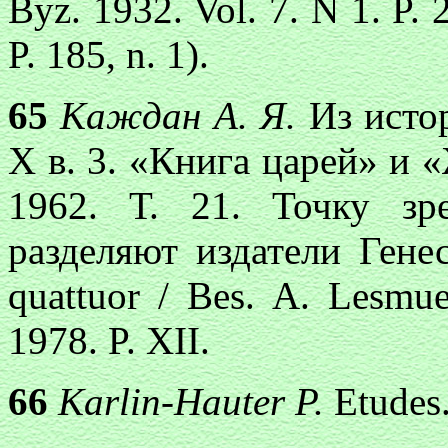
Byz. 1932. Vol. 7. N 1. P. 
P. 185, n. 1).
65
Каждан А. Я.
Из исто
Х в. 3. «Книга царей» и 
1962. Т. 21. Точку з
разделяют издатели Генеси
quattuor / Bes. A. Lesmuel
1978. P. XII.
66
Karlin-Hauter P.
Etudes.