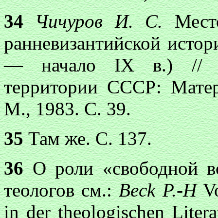
34
Чичуров И. С.
Место
ранневизантийской истор
— начало IX в.) // Д
территории СССР: Матер
М., 1983. С. 39.
35
Там же. С. 137.
36
О роли «свободной во
теологов см.:
Beck P.-H
Vo
in der theologischen Liter