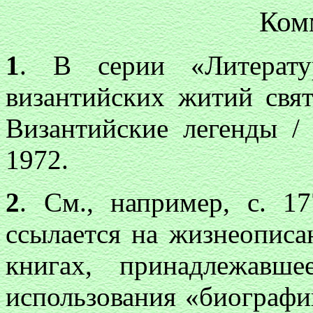
Ком
1
. В серии «Литерату
византийских житий свя
Византийские легенды / 
1972.
2
. См., например, с. 1
ссылается на жизнеописа
книгах, принадлежавш
использования «биограф