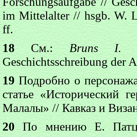
Forschungsaufgabe // Gesc
im Mittelalter // hsgb. W.
ff.
18
См.:
Bruns I.
Di
Geschichtsschreibung der Al
19
Подробно о персонажа
статье «Исторический г
Малалы» // Кавказ и Визант
20
По мнению Е. Патциг