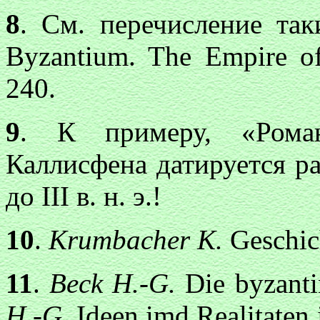
8
. См. перечисление та
Byzantium. The Empire o
240.
9
. К примеру, «Рома
Каллисфена датируется ра
до III в. н. э.!
10
.
Krumbacher К.
Geschich
11
.
Beck H.-G.
Die byzanti
H.-G.
Ideen imd Realitaten