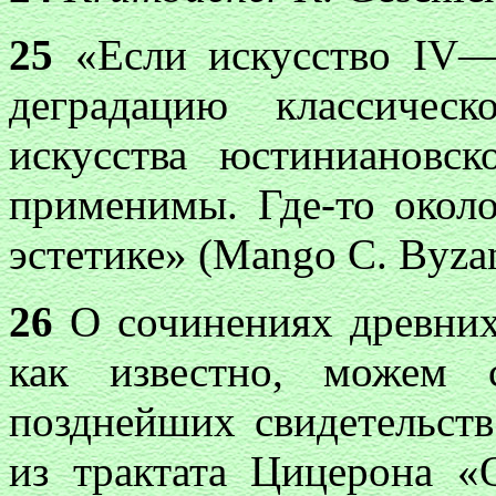
25
«Если искусство IV—
деградацию классичес
искусства юстиниановс
применимы. Где-то около
эстетике» (Mango С. Byzant
26
О сочинениях древних
как известно, можем 
позднейших свидетельст
из трактата Цицерона «