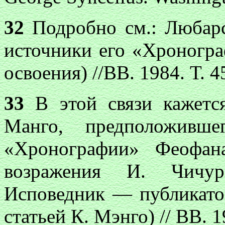
32
Подробно см.: Любар
источники его «Хроногра
освоения) //ВВ. 1984. Т. 4
33
В этой связи кажется
Манго, предположивше
«Хронографии» Феофан
возражения И. Чичу
Исповедник — публикатор,
статьей К. Мэнго) // ВВ. 19