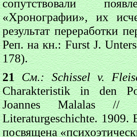
сопутствовали поя
«Хронографии», их исч
результат переработки пер
Реп. на кн.: Furst J. Unte
178).
21
См.: Schissel v. Flei
Charakteristik in den P
Joannes Malalas // S
Literaturgeschichte. 1909.
посвящена «психоэтическ