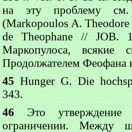
на эту проблему см.
(Markopoulos A. Theodore D
de Theophane // JOB.
Маркопулоса, всякие 
Продолжателем Феофана 
45
Hunger G. Die hochspra
343.
46
Это утверждение н
ограничении. Между ш