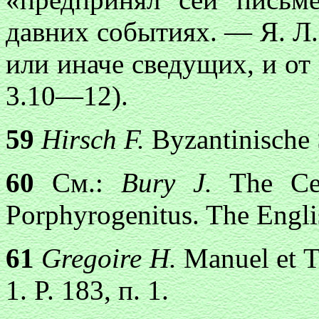
давних событиях. — Я. Л.
или иначе сведущих, и от
3.10—12).
59
Hirsch F.
Byzantinische S
60
См.:
Bury J.
The Cer
Porphyrogenitus. The Engli
61
Gregoire H.
Manuel et T
1. P. 183, п. 1.