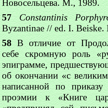
Новосельцева. М., 1989.
57
Constantinis Porphyro
Byzantinae // ed. I. Beiske
58
В отличие от Продол
себе скромную роль «р
эпиграмме, предшествующ
об окончании «с великим
написанной по приказу
проэмии к «Книге цар
«предпринял сей письм