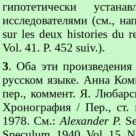
гипотетически устана
исследователями (см., н
sur les deux histories du 
Vol. 41. P. 452 suiv.).
3
. Оба эти произведения
русском языке. Анна Комн
пер., коммент. Я. Любарс
Хронография / Пер., ст.
1978. См.:
Alexander P.
Se
Speculum. 1940. Vol. 15. N 