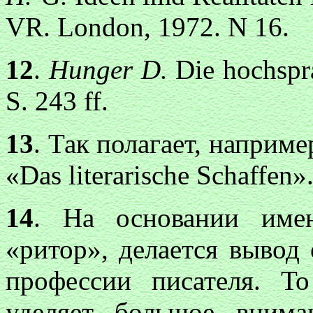
VR. London, 1972. N 16.
12
.
Hunger D.
Die hochspra
S. 243 ff.
13
. Так полагает, наприме
«Das literarische Schaffen»
14
. На основании имен
«ритор», делается вывод
профессии писателя. То
уделяет большое внима