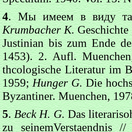
4
. Мы имеем в виду так
Krumbacher К.
Geschichte 
Justinian bis zum Ende d
1453). 2. Aufl. Muenche
thcologische Literatur im 
1959;
Hunger G.
Die hochsp
Byzantiner. Muenchen, 197
5
.
Beck H. G.
Das literaris
zu seinemVerstaendnis //