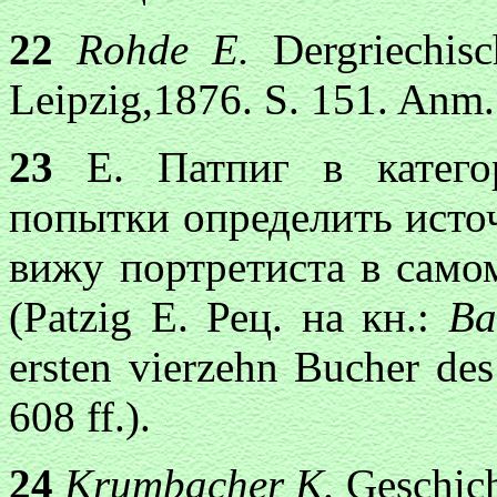
22
Rohde Е.
Dergriechisc
Leipzig,1876. S. 151. Anm.
23
Е. Патпиг в категор
попытки определить исто
вижу портретиста в само
(Patzig Е. Рец. на кн.:
Ba
ersten vierzehn Bucher des
608 ff.).
24
Krumbacher К.
Geschicht