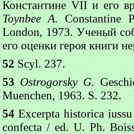
Константине VII и его в
Toynbee A.
Constantine P
London, 1973. Ученый со
его оценки героя книги н
52
Scyl. 237.
53
Ostrogorsky G.
Geschic
Muenchen, 1963. S. 232.
54
Excerpta historica iussu
confecta / ed. U. Ph. Bois