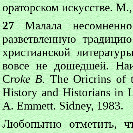
ораторском искусстве. М., 
27
Малала несомненно
разветвленную традицию
христианской литератур
вовсе не дошедшей. На
C
roke В.
The Oricrins of 
History and Historians in 
A. Emmett. Sidney, 1983.
Любопытно отметить, ч