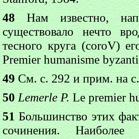
48
Нам известно, нап
существовало нечто в
тесного круга (
coroV
) ег
Premier humanisme byzantin
49
См. с. 292 и прим. на с.
50
Lemerle P.
Le premier h
51
Большинство этих факт
сочинения. Наиболее 