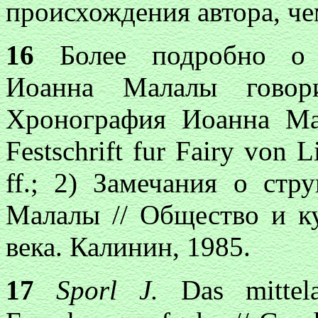
происхождения автора, че
16
Более подробно о 
Иоанна Малалы говор
Хронография Иоанна Ма
Festschrift fur Fairy von L
ff.; 2) Замечания о ст
Малалы // Общество и ку
века. Калинин, 1985.
17
Sporl J.
Das mittelal