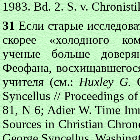
1983. Bd. 2. S. v. Chronisti
31
Если старые исследова
скорее «холодного ко
ученые больше доверя
Феофана, восхищавшегося
учителя (см.:
Huxley G.
O
Syncellus // Proceedings of
81, N 6; Adier W. Time Imm
Sources
in Christian Chron
George Syncellus. Washingt