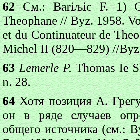
62
См.: Bariљic F. 1) Ge
Theophane // Byz. 1958. Vo
et du Continuateur de Theo
Michel II (820—829) //Byz.
63
Lemerle P.
Thomas Ie Sl
n. 28.
64
Хотя позиция А. Грегу
он в ряде случаев опр
общего источника (см.: Byz