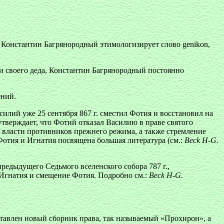
70). Константин Багрянородный этимологизирует слово
genikon
,
и своего деда, Константин Багрянородный постоянно
ений.
силий уже 25 сентября 867 г. сместил Фотия и восстановил на
верждает, что Фотий отказал Василию в праве святого
к власти противников прежнего режима, а также стремление
отия и Игнатия посвящена большая литература (см.:
Beck H-G.
предыдущего Седьмого вселенского собора 787 г.,
 Игнатия и смещение Фотия. Подробно см.:
Beck H-G.
ставлен новый сборник права, так называемый «Прохирон», а