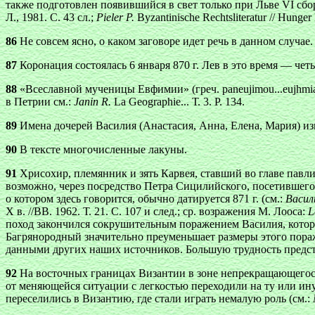
также подготовлен появившийся в свет только при Льве VI сб
Л., 1981. С. 43 сл.;
Pieler P.
Byzantinische Rechtsliteratur // Hunger
86
He совсем ясно, о каком заговоре идет речь в данном случае.
87
Коронация состоялась 6 января 870 г. Лев в это время — че
88
«Всеславной мученицы Евфимии» (греч.
paneujimou...eujhm
в Петрии см.:
Janin R.
La Geographie... Т. 3. Р. 134.
89
Имена дочерей Василия (Анастасия, Анна, Елена, Мария) изв
90
В тексте многочисленные лакуны.
91
Хрисохир, племянник и зять Карвея, ставший во главе павли
возможно, через посредство Петра Сицилийского, посетившего
о котором здесь говорится, обычно датируется 871 г. (см.:
Васил
Х в. //ВВ. 1962. Т. 21. С. 107 и след.; ср. возражения М. Лооса:
L
поход закончился сокрушительным поражением Василия, который 
Багрянородный значительно преуменьшает размеры этого пораж
данными других наших источников. Большую трудность предст
92
На восточных границах Византии в зоне непрекращающегося
от меняющейся ситуации с легкостью переходили на ту или ину
переселились в Византию, где стали играть немалую роль (см.: