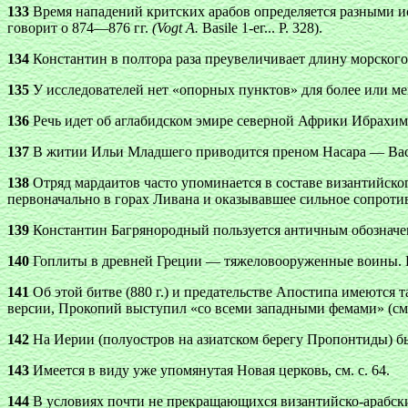
133
Время нападений критских арабов определяется разными ис
говорит о 874—876 гг.
(Vogt A.
Basile 1-ег... Р. 328).
134
Константин в полтора раза преувеличивает длину морского
135
У исследователей нет «опорных пунктов» для более или мен
136
Речь идет об аглабидском эмире северной Африки Ибрахиме-
137
В житии Ильи Младшего приводится преном Насара — Вас
138
Отряд мардаитов часто упоминается в составе византийск
первоначально в горах Ливана и оказывавшее сильное сопротив
139
Константин Багрянородный пользуется античным обозначе
140
Гоплиты в древней Греции — тяжеловооруженные воины. К
141
Об этой битве (880 г.) и предательстве Апостипа имеются та
версии, Прокопий выступил «со всеми западными фемами» (см
142
На Иерии (полуостров на азиатском берегу Пропонтиды) б
143
Имеется в виду уже упомянутая Новая церковь, см. с. 64.
144
В условиях почти не прекращающихся византийско-арабски