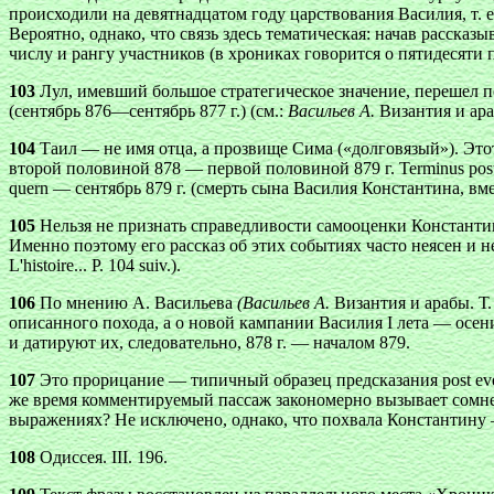
происходили на девятнадцатом году царствования Василия, т. е
Вероятно, однако, что связь здесь тематическая: начав расск
числу и рангу участников (в хрониках говорится о пятидесяти 
103
Лул, имевший большое стратегическое значение, перешел п
(сентябрь 876—сентябрь 877 г.) (см.:
Васильев А.
Византия и араб
104
Таил — не имя отца, а прозвище Сима («долговязый»). Это
второй половиной 878 — первой половиной 879 г. Terminus post
quern — сентябрь 879 г. (смерть сына Василия Константина, вме
105
Нельзя не признать справедливости самооценки Константин
Именно поэтому его рассказ об этих событиях часто неясен и 
L'histoire... Р. 104 suiv.).
106
По мнению А. Васильева
(Васильев А.
Византия и арабы. Т.
описанного похода, а о новой кампании Василия I лета — осени
и датируют их, следовательно, 878 г. — началом 879.
107
Это прорицание — типичный образец предсказания post even
же время комментируемый пассаж закономерно вызывает сомнен
выражениях? Не исключено, однако, что похвала Константину 
108
Одиссея. III. 196.