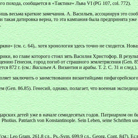
го похода, сообщается в «Тактике» Льва VI (PG 107, col. 772).
шь весьма краткие замечания. А. Васильев, ассоциируя это сооб
сли такая датировка верна, то эта кампания была предпринята уж
.
ви» (см. с. 64),. хотя хронология здесь точно не сходится. Нова
ики, во главе которого стоял зять Василия Христофор. В резуль
общению Генесия, город погиб от страшного землетрясения (Gen. 85
ся 872 г. (см.:
Васильев А.
Византия и арабы. Т. 2. С. 31 и след.).
оляет заключить о заимствовании византийцами пифагорейского
(Gen. 86.85). Генесий, однако, полагает, что военная экспедиц
рских детей уже в начале семидесятых годов. Патриархом он был
.
Photius. Patriarch von Konstantinople. Sein Leben, seine Schriften un
м.: Leo Gram. 261.8 сл., Ps.-Sym. 699.9 сл., Georg. Cont. 847).