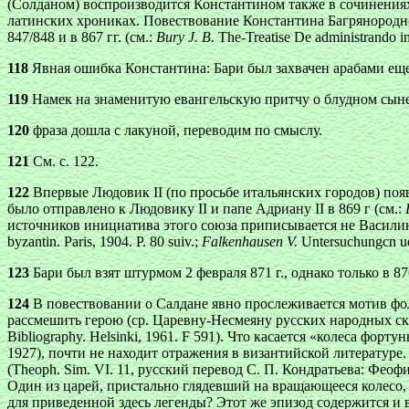
(Солданом) воспроизводится Константином также в сочинениях «
латинских хрониках. Повествование Константина Багрянородно
847/848 и в 867 гг. (см.:
Bury J. В.
The-Treatise De administrando imp
118
Явная ошибка Константина: Бари был захвачен арабами еще 
119
Намек на знаменитую евангельскую притчу о блудном сыне
120
фраза дошла с лакуной, переводим по смыслу.
121
См. с. 122.
122
Впервые Людовик II (по просьбе итальянских городов) появи
было отправлено к Людовику II и папе Адриану II в 869 г (см.:
источников инициатива этого союза приписывается не Василию
byzantin. Paris, 1904. P. 80 suiv.;
Falkenhausen V.
Untersuchungcn ueb
123
Бари был взят штурмом 2 февраля 871 г., однако только в 87
124
В повествовании о Салдане явно прослеживается мотив фол
рассмешить герою (ср. Царевну-Несмеяну русских народных ск
Bibliography. Helsinki, 1961. F 591). Что касается «колеса форт
1927), почти не находит отражения в византийской литератур
(Theoph. Sim. VI. 11, русский перевод С. П. Кондратьева: Феоф
Один из царей, пристально глядевший на вращающееся колесо, н
для приведенной здесь легенды? Этот же эпизод содержится и