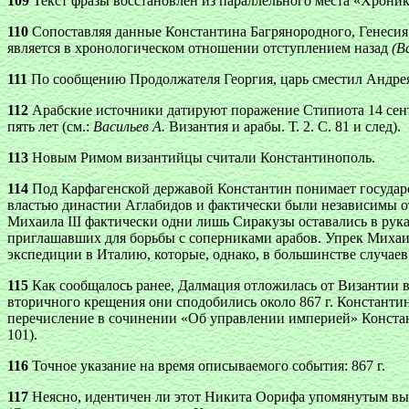
109
Текст фразы восстановлен из параллельного места «Хрони
110
Сопоставляя данные Константина Багрянородного, Генесия и 
является в хронологическом отношении отступлением назад
(В
111
По сообщению Продолжателя Георгия, царь сместил Андрея, 
112
Арабские источники датируют поражение Стипиота 14 сентяб
пять лет (см.:
Васильев А.
Византия и арабы. Т. 2. С. 81 и след).
113
Новым Римом византийцы считали Константинополь.
114
Под Карфагенской державой Константин понимает государст
властью династии Аглабидов и фактически были независимы от
Михаила III фактически одни лишь Сиракузы оставались в рук
приглашавших для борьбы с соперниками арабов. Упрек Михаи
экспедиции в Италию, которые, однако, в большинстве случаев
115
Как сообщалось ранее, Далмация отложилась от Византии в 
вторичного крещения они сподобились около 867 г. Константи
перечисление в сочинении «Об управлении империей» Константи
101).
116
Точное указание на время описываемого события: 867 г.
117
Неясно, идентичен ли этот Никита Оорифа упомянутым выше 