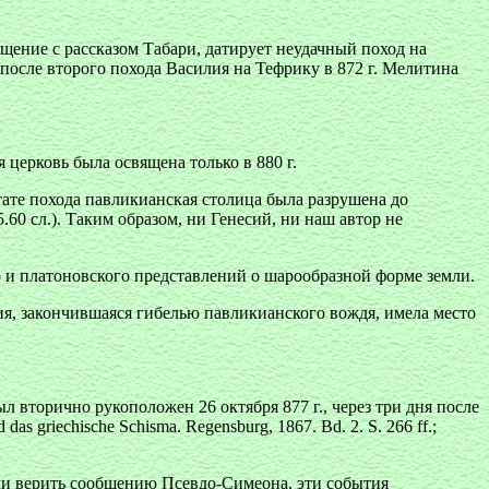
щение с рассказом Табари, датирует неудачный поход на
е после второго похода Василия на Тефрику в 872 г. Мелитина
я церковь была освящена только в 880 г.
тате похода павликианская столица была разрушена до
.60 сл.). Таким образом, ни Генесий, ни наш автор не
 и платоновского представлений о шарообразной форме земли.
ия, закончившаяся гибелью павликианского вождя, имела место
 вторично рукоположен 26 октября 877 г., через три дня после
d das griechische Schisma. Regensburg, 1867. Bd. 2. S. 266 ff.;
 Если верить сообщению Псевдо-Симеона, эти события