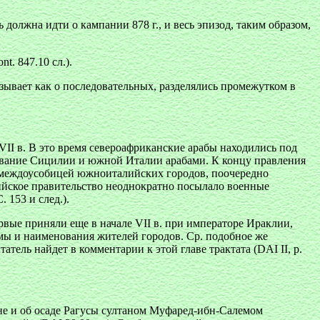
должна идти о кампании 878 г., и весь эпизод, таким образом,
. 847.10 сл.).
зывает как о последовательных, разделялись промежутком в
II в. В это время североафриканские арабы находились под
оевание Сицилии и южной Италии арабами. К концу правления
й междоусобицей южноиталийских городов, поочередно
ийское правительство неоднократно посылало военные
. 153 и след.).
рвые приняли еще в начале VII в. при императоре Ираклии,
мы и наименования жителей городов. Ср. подобное же
ель найдет в комментарии к этой главе трактата (DAI II, р.
йне и об осаде Рагусы султаном Муфаред-ибн-Салемом