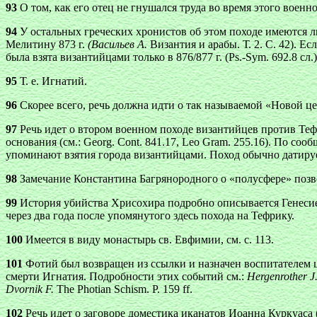
93
О том, как его отец не гнушался труда во время этого военно
94
У остальных греческих хронистов об этом походе имеются ли
Мелитину 873 г.
(Васильев А.
Византия и арабы. Т. 2. С. 42). Е
была взята византийцами только в 876/877 г. (Ps.-Sym. 692.8 сл.)
95
Т. е. Игнатий.
96
Скорее всего, речь должна идти о так называемой «Новой церк
97
Речь идет о втором военном походе византийцев против Тефр
основания (см.: Georg. Cont. 841.17, Leo Gram. 255.16). По со
упоминают взятия города византийцами. Поход обычно датирует
98
Замечание Константина Багрянородного о «полусфере» позв
99
История убийства Хрисохира подробно описывается Генесием 
через два года после упомянутого здесь похода на Тефрику.
100
Имеется в виду монастырь св. Евфимии, см. с. 113.
101
Фотий был возвращен из ссылки и назначен воспитателем ца
смерти Игнатия. Подробности этих событий см.:
Hergenrother J
Dvornik F.
The Photian Schism. P. 159 ff.
102
Речь идет о заговоре доместика иканатов Иоанна Куркуаса (с