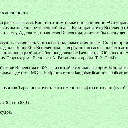
 в античности.
 рассказывается Константином также и в сочинении «Об управле
. На самом деле после успешной осады Бари правители Веневенда
 в плену у Аделхиса, правителя Веневенда, а потом был отпущен 
ясен и достоверен. Согласно западным источникам, Солдан проб
война Солдана с Капуей и Веневендом — вероятно, вымысел нашего 
а помощь и разбил арабов невдалеке от Вевевенда. Обращение А
Георгия (см.: Васильев А. Византия и арабы. Т. 2. С. 44).
б осаде Веневенда в 663 г. византийским императором Констант
льду (см.: MGH. Scriptores rerum langobardicarum et italicarum s
и эмиров Тарса носителя такого имени не зафиксировано (см.:
Ch
с 855 по 880 г.
судов.