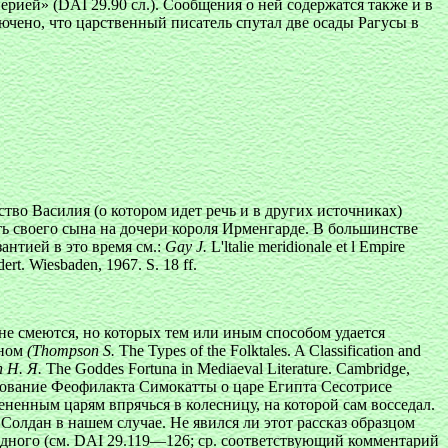
ерией» (DAI 29.90 сл.). Сообщения о ней содержатся также и в
ючено, что царственный писатель спутал две осады Рагусы в
ство Василия (о котором идет речь и в других источниках)
ить своего сына на дочери короля Ирменгарде. В большинстве
нтией в это время см.:
Gay J.
L'ltalie meridionale et l Empire
ert. Wiesbaden, 1967. S. 18 ff.
не смеются, но которых тем или иным способом удается
оном
(Thompson S.
The Types of the Folktales. A Classification and
h H. Я.
The Goddes Fortuna in Mediaeval Literature. Cambridge,
твование Феофилакта Симокатты о царе Египта Сесотрисе
лененным царям впрячься в колесницу, на которой сам восседал.
 Солдан в нашем случае. Не явился ли этот рассказ образцом
дного (см. DAI 29.119—126; ср. соответствующий комментарий