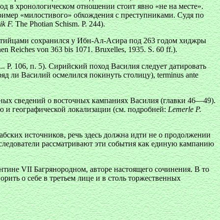
изод в хронологическом отношении стоит явно «не на месте».
 пример «милостивого» обхождения с преступниками. Судя по
k F.
The Photian Schism. P. 244).
зантийцами сохранился у Ибн-Ал-Асира под 263 годом хиджры
n Reiches von 363 bis 1071. Bruxelles, 1935. S. 60 ff.).
e... Р. 106, п. 5). Сирийский поход Василия следует датировать
яд ли Василий осмелился покинуть столицу), terminus ante
чных сведений о восточных кампаниях Василия (главки 46—49).
ию и географической локализации (см. подробней:
Lemerle P.
рабских источников, речь здесь должна идти не о продолжении
ие исследователи рассматривают эти события как единую кампанию
нтине VII Багрянородном, авторе настоящего сочинения. В то
рить о себе в третьем лице и в столь торжественных