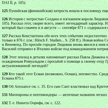
DAI II, р. 105).
125
Пунийская (финикийская) хитрость вошла в пословицу еще
126
История с хитростью Солдана и изгнанием короля Людовика
105). Рассказ этот, скорее всего, имеет легендарный характер
который был схвачен и в августе — сентябре 871 г. содержался
127
Рассказ Константина обо всех этих событиях недостаточно 
только в 876 г. (см.: Hirsch F. Studien... S. 258 ff.). Новая 
и Веневенд. По просьбе городов Людовик вновь явился к ним н
Василий отправил в Италию войско под командованием патрикия 
128
Этот эпизод в деталях напоминает рассказ Павла Диакона о
осажденным Ромуальдом с просьбой о помощи к своему отцу Гримуа
актуализованной легендой?
129
Кто такой этот Есман (возможно, Осман), неизвестно. Сред
Есмана 875 г.
130
Об Апохапсе см. с. 35. Его сын Саит властвовал над Критом 
131
Миопароны и пентикондоры — античные названия легких 
132
Т. е. Никита Оорифа, см. с. 122.