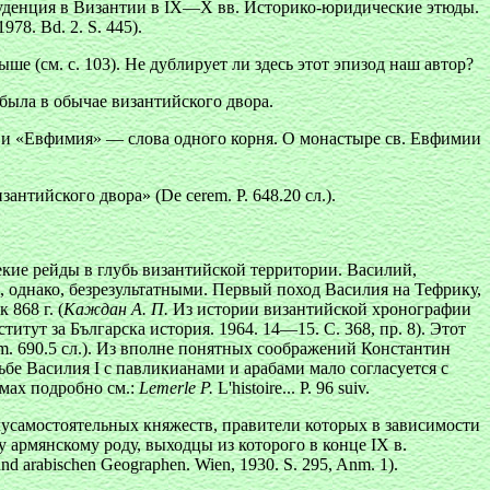
уденция в Византии в IX—Х вв. Историко-юридические этюды.
1978. Bd. 2. S. 445).
ше (см. с. 103). Не дублирует ли здесь этот эпизод наш автор?
 была в обычае византийского двора.
 и «Евфимия» — слова одного корня. О монастыре св. Евфимии
тийского двора» (De cerem. P. 648.20 сл.).
екие рейды в глубь византийской территории. Василий,
, однако, безрезультатными. Первый поход Василия
на Тефрику,
 868 г. (
Каждан А. П.
Из истории византийской хронографии
нститут за Българска история. 1964. 14—15. С. 368, пр. 8). Этот
ym. 690.5 сл.). Из вполне понятных соображений Константин
е Василия I с павликианами и арабами мало согласуется с
мах подробно см.:
Lemerle P.
L'histoire... Р. 96 suiv.
усамостоятельных княжеств, правители которых в зависимости
армянскому роду, выходцы из которого в конце IX в.
und arabischen Geographen. Wien, 1930. S. 295, Anm. 1).