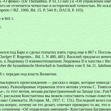
О фемах» (De Thematibus. P. 61.13 suiv.) и «Об управлении имп
го не отличается четкостью и исторической точностью. Не искл
erio // BZ. 1906. Bd. 15. P. 544 ff.; DAI II, P. 103).
в 841 г.
.
лся под Бари и сделал попытку взять город еще в 867 г. Посоль
Doеlger F.
Regesten... Bd. 1. N 480, 481). Василий предлагал жен
, а Людовику О взаимоотношениях Людовика II и папства с Виза
er die byzantinische Herrschaft in Sueditalien vom 9. bis 11. Jahrhund
6 г. передан под власть Византии.
ьклорного происхождения — рассказ о людях, которые никогда 
азок). Разнообразные отражения этого мотива учтены С. Томпс
уны», то этот мотив, весьма распространенный на Западе (см.:
Patc
е. С рассказом Константина мы можем сопоставить только повес
илакт Симокатта. История. М., 1957. С. 151). Последний велел п
а вопрос, почему он это делает, отвечает примерно то же, что и
 в сочинении «Об управлении империей» Константина Багряноро