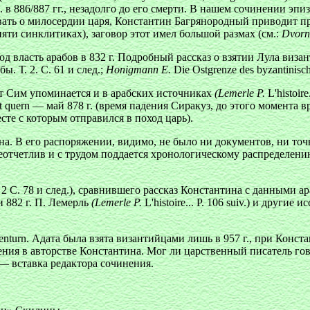
. в 886/887 гг., незадолго до его смерти. В нашем сочинении эп
азывать о милосердии царя, Константин Багрянородный приводит
пяти синклитиках), заговор этот имел большой размах (см.:
Dvorni
од власть арабов в 832 г. Подробный рассказ о взятии Лула ви
ы. Т. 2. С. 61 и след.;
Honigmann Е.
Die Ostgrenze des byzantinische
т Сим упоминается и в арабских источниках
(Lemerle P.
L'histoir
 quern — май 878 г. (время падения Сиракуз, до этого момента вр
сте с которым отправился в поход царь).
а. В его распоряжении, видимо, не было ни документов, ни то
неотчетлив и с трудом поддается хронологическому распределен
 2 С. 78 и след.), сравнившего рассказ Константина с данными а
 882 г. П. Лемерль
(Lemerle P.
L'histoire... Р. 106 suiv.) и друг
turn. Адата была взята византийцами лишь в 957 г., при Конста
ия в авторстве Константина. Мог ли царственный писатель гово
— вставка редактора сочинения.