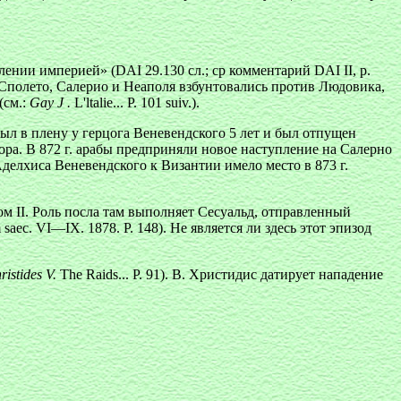
нии империей» (DAI 29.130 сл.; ср комментарий DAI II, р.
, Сполето, Салерио и Неаполя взбунтовались против Людовика,
(см.:
Gay J .
L'ltalie... Р. 101 suiv.).
ыл в плену у герцога Веневендского 5 лет и был отпущен
автора. В 872 г. арабы предприняли новое наступление на Салерно
делхиса Веневендского к Византии имело место в 873 г.
ом II. Роль посла там выполняет Сесуальд, отправленный
aec. VI—IX. 1878. P. 148). He является ли здесь этот эпизод
ristides V.
The Raids... Р. 91). В. Христидис датирует нападение