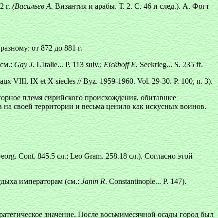
2 г.
(Васильев А.
Византия и арабы. Т. 2. С. 46 и след.). А. Фогт
азному: от 872 до 881 г.
см.:
Gay J.
L'ltalie... Р. 113 suiv.;
Eickhoff Е.
Seekrieg... S. 235 ff.
e aux VIII, IX et X siecles // Byz. 1959-1960. Vol. 29-30. P. 100, n. 3).
горное племя сирийского происхождения, обитавшее
 на своей территории и весьма ценило как искусных воинов.
g. Cont. 845.5 сл.; Leo Gram. 258.18 сл.). Согласно этой
дыха императорам (см.:
Janin
R
. Constantinople... Р. 147).
атегическое значение. После восьмимесячной осады город был