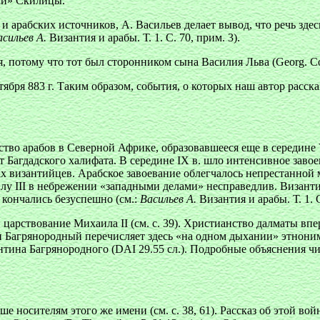
ки» Скилицы.
арабских источников, А. Васильев делает вывод, что речь здесь 
асильев А.
Византия и арабы. Т. 1. С. 70, прим. 3).
потому что тот был сторонником сына Василия Льва (Georg. Cont
ря 883 г. Таким образом, события, о которых наш автор расска
во арабов в Северной Африке, образовавшееся еще в середине V
 Багдадского халифата. В середине IX в. шло интенсивное зав
ах византийцев. Арабское завоевание облегчалось непрестанно
лу III в небрежении «западными делами» несправедлив. Визант
 кончались безуспешно (см.:
Васильев А.
Византия и арабы. Т. 1. С
царствование Михаила II (см. с. 39). Христианство далматы впе
н Багрянородный перечисляет здесь «на одном дыхании» этнони
на Багрянородного (DAI 29.55 сл.). Подробные объяснения читат
носителям этого же имени (см. с. 38, 61). Рассказ об этой во