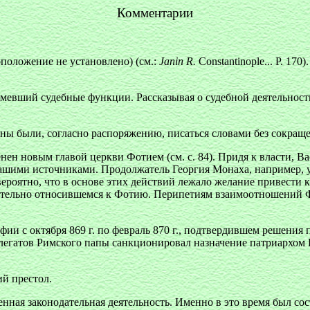
Комментарии
положение не установлено) (см.:
Janin R.
Constantinople... Р. 1
евший судебные функции. Рассказывая о судебной деятельност
жны были, согласно распоряжению, писаться словами без сокращ
нен новым главой церкви Фотием (см. с. 84). Придя к власти, Ва
шими источниками. Продолжатель Георгия Монаха, например, ут
ероятно, что в основе этих действий лежало желание привести 
ательно относившемся к Фотию. Перипетиям взаимоотношений Ф
фии с октября 869 г. по февраль 870 г., подтвердившем решения 
 легатов Римского папы санкционировал назначение патриархом
ий престол.
ная законодательная деятельность. Именно в это время был со