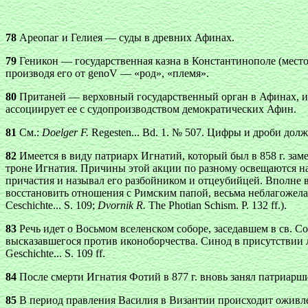
78
Ареопаг и Гелиея — суды в древних Афинах.
79
Геникон — государственная казна в Константинополе (место
производя его от
genoV
— «род», «племя».
80
Пританей — верховный государственный орган в Афинах, им
ассоциирует ее с судопроизводством демократических Афин.
81
См.:
Doеlger F.
Regesten... Bd. 1. № 507. Цифры и дроби дол
82
Имеется в виду патриарх Игнатий, который был в 858 г. заме
троне Игнатия. Причины этой акции по разному освещаются на
причастия и называл его разбойником и отцеубийцей. Вполне в
восстановить отношения с Римским папой, весьма неблагожел
Ceschichte... S. 109;
Dvornik R.
The Photian Schism. P. 132 ff.).
83
Речь идет о Восьмом вселенском соборе, заседавшем в св. Со
высказавшегося против иконоборчества. Синод в присутствии
Geschichte... S. 109 ff.
84
После смерти Игнатия Фотий в 877 г. вновь занял патриарш
85
В период правления Василия в Византии происходит оживлен