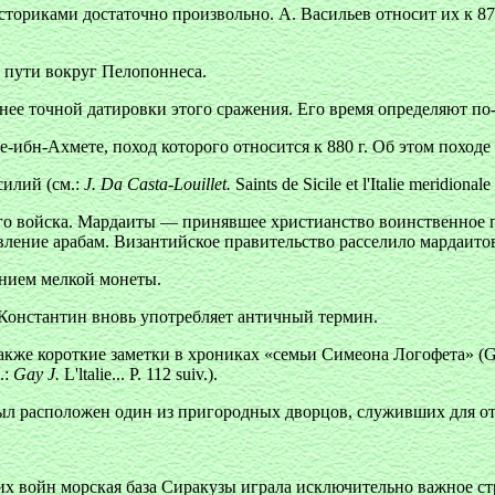
ториками достаточно произвольно. А. Васильев относит их к 87
 пути вокруг Пелопоннеса.
ее точной датировки этого сражения. Его время определяют по-р
ибн-Ахмете, поход которого относится к 880 г. Об этом походе 
илий (см.:
J. Da Casta-Louillet.
Saints de Sicile et l'Italie meridional
ого войска. Мардаиты — принявшее христианство воинственное 
ление арабам. Византийское правительство расселило мардаитов
нием мелкой монеты.
онстантин вновь употребляет античный термин.
кже короткие заметки в хрониках «семьи Симеона Логофета» (Geor
.:
Gay J.
L'ltalie... Р. 112 suiv.).
ыл расположен один из пригородных дворцов, служивших для от
х войн морская база Сиракузы играла исключительно важное стр