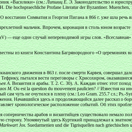
орник «Василики» (см.:
Липшиц Е. Э.
Законодательство и юриспр
 H. Die hochspraechliche Profane Literatur der Byzantiner. Muenchen, 
 О восстании Симватия и Георгия Пигана в 866 г. уже шла речь вы
тырехлетний мальчик. Впрочем, коронация в столь юном возрасте
iaV
)
—
еще один случай непереводимой игры слов. «Всеславная»
естны из книги Константина Багрянородного «О церемониях визан
кианского движения в 863 г. после смерти Карвея, совершал дал
 Тефрику, пытался вести переговоры с Хрисохиром, оказавшиеся
ьев А.
Византия и арабы. Т. 2. С. 30). А. Каждан отнес этот поход к
aos М.
Оu est la question du mouvement paulicien? // Известия на и
сам чуть не очутился в плену (см.: Leo Gram. 255.7 сл.; Ps.-S
ения. Начавшийся здесь и продолжающийся далее рассказ о борьб
авляет хронологическое расположение событий. Об этих пробле
 соперничества арабов и византийцев существовало немало пол
ю сторону. Упомянутый здесь Куртикий принадлежал к знатному 
Markwart Jos.
Suedarmenien und die Tigrisquellen nach griechischen 