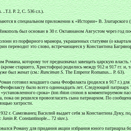
..T.I. P. 2, С. 536 сл.).
раются в специальном приложении к «Истории» В. Златарского (с
икополь был основан в 30 г. Октавианом Августом через год п
олонн из порфирного мрамора, украшенных статуями (о квартал
рин переводит это слово, встречающееся у Константина Багрянор
м Романа, которому тот предназначал завещать царскую власть. 
 (кроме старшего, Христофора) родились между 912 и 917 гг. и,
уже был женат (см.:
Runciman S.
The Emperor Romanus... P. 63).
оман готовил младшего сына Феофилакта (родился в 917 г.) для
Феофилакту было всего одиннадцать лет. Следующий патриарх Три
 «установленного срока» (
ton rhton cronon
в комментируемом пасс
а, пока он решился провозгласить сына патриархом. По сообщени
омощью хитрости.
32 г. Самозванец Василий выдает себя за Константина Дуку, подн
.:
Janin R.
Constantinople... 72 siuv.).
ребовался Роману для придания акции избрания юного патриарха 