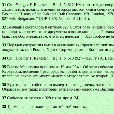
31
См.:
Doеlger F.
Regesten... Bd. 1, N 612. Именно этот догов
Дафнопатом, предполагаемым автором шестой книги сочинени
Byzantine History of the 9-th and 10-th Centuries. VR. London,
927 with Bulgarians // DOP. 1978. Vol. 32. P. 219 П.).
32
Венчание состоялось 8 октября 927 г. Этот брак, видимо, р
приводить всевозможные аргументы в оправдание царя Романа, с
брак тем обстоятельством, что отец невесты — Христофор не
33
Порядок следования имен в аккламациях (прославлениях имп
документам, сын Романа Христофор «опередил» Константина уже
34
См.:
Doеlger F.
Regesten... Bd. 1, N 613 (927—928 гг.) А. Вас
35
Взятие Мелитины произошло 19 мая 934 г. Об этом событии 
Куркуасом, последний распорядился разбить две палатки, на о
желавшие сохранить мусульманство отправлялись ко второй. П
38
Куратории — собственно императорские домены, часто включ
Образованием таких кураторий активно занимался уже Василий
37
События относятся к 928 г. (см. прим. 24).
38
Тримисия — название византийской монеты.