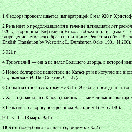
1
Феодора провозглашается императрицей 6 мая 920 г. Христофо
2
Речь идет о продолжавшемся в течение пятнадцати лет расколе
920 г., сторонники Евфимия и Николая объединились (сам Евфи
запрещение четвертого брака в принципе. Решения собора были за
English Translation by Westerink L. Dumbarton Oaks, 1981. N 200).
3
921 г.
4
Тривуналий — одна из палат Большого дворца, в которой имп
5
Новое болгарское нашествие на Катасирт и выступление вновь
сл.;
Божилов И.
Цар Симеон, С. 137).
6
События относятся к тому же 921 г. Это был последний заго
7
Хаган (правильнее Кавхан), миник — наименования болгарски
8
Речь идет о дворце, построенном Василием I (см. с. 140).
9
Т. е. 11—18 марта 921 г.
10
Этот поход болгар относится, видимо, к 922 г.