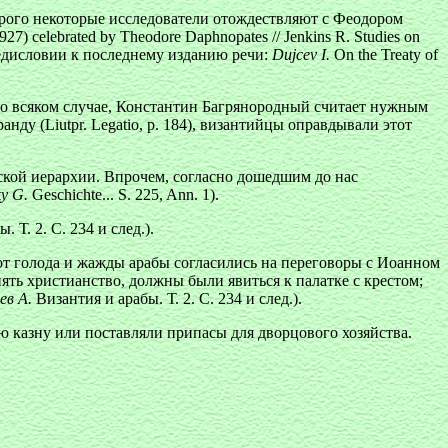
оторого некоторые исследователи отождествляют с Феодором
927) celebrated by Theodore Daphnopates // Jenkins R. Studies on
 предисловии к последнему изданию речи:
Dujcev I.
On the Treaty of
 Во всяком случае, Константин Багрянородный считает нужным
нду (Liutpr. Legatio, p. 184), византийцы оправдывали этот
ской иерархии. Впрочем, согласно дошедшим до нас
ky G.
Geschichte... S. 225, Ann. 1).
 Т. 2. С. 234 и след.).
от голода и жажды арабы согласились на переговоры с Иоанном
ять христианство, должны были явиться к палатке с крестом;
ев А.
Византия и арабы. Т. 2. С. 234 и след.).
 казну или поставляли припасы для дворцового хозяйства.