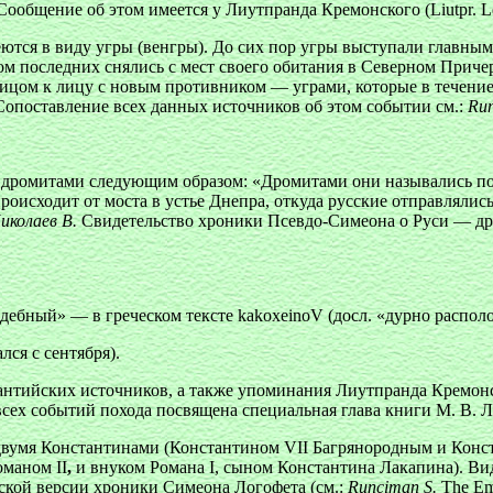
общение об этом имеется у Лиутпранда Кремонского (Liutpr. Lega
еются в виду угры (венгры). До сих пор угры выступали главным
ком последних снялись с мест своего обитания в Северном Прич
ицом к лицу с новым противником — уграми, которые в течение
Сопоставление всех данных источников об этом событии см.:
Run
х дромитами следующим образом: «Дромитами они назывались по
роисходит от моста в устье Днепра, откуда русские отправлялись
иколаев В.
Свидетельство хроники Псевдо-Симеона о Руси — дром
ждебный» — в греческом тексте
kakoxeinoV
(досл. «дурно распол
лся с сентября).
зантийских источников, а также упоминания Лиутпранда Кремонск
сех событий похода посвящена специальная глава книги М. В. Л
двумя Константинами (Константином VII Багрянородным и Кон
оманом
II
,
и внуком Романа
I, сыном Константина Лакапина). В
нской версии хроники Симеона Логофета (см.:
Runciman S.
The Emp