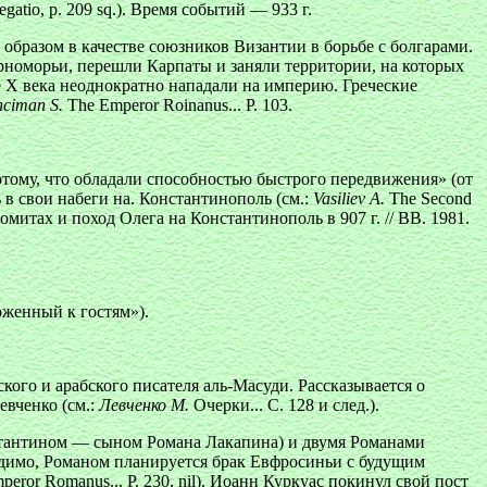
tio, p. 209 sq.). Время событий — 933 г.
 образом в качестве союзников Византии в борьбе с болгарами.
ерноморьи, перешли Карпаты и заняли территории, на которых
 Х века неоднократно нападали на империю. Греческие
ciman S.
The Emperor Roinanus... Р. 103.
тому, что обладали способностью быстрого передвижения» (от
 в свои набеги на. Константинополь (см.:
Vasiliev А.
The Second
итах и поход Олега на Константинополь в 907 г. // ВВ. 1981.
оженный к гостям»).
ого и арабского писателя аль-Масуди. Рассказывается о
евченко (см.:
Левченко М.
Очерки... С. 128 и след.).
стантином — сыном Романа Лакапина) и двумя Романами
идимо, Романом планируется брак Евфросиньи с будущим
eror Romanus... P. 230, nil). Иоанн Куркуас покинул свой пост