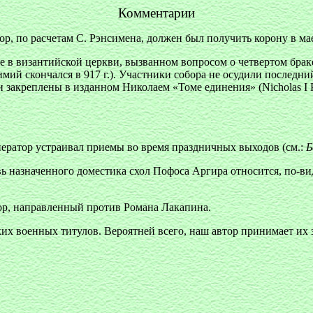
Комментарии
р, по расчетам С. Рэнсимена, должен был получить корону в ма
 в византийской церкви, вызванном вопросом о четвертом браке 
мий скончался в 917 г.). Участники собора не осудили последн
креплены в изданном Николаем «Томе единения» (Nicholas I Patria
ератор устраивал приемы во время праздничных выходов (см.:
Б
 назначенного доместика схол Пофоса Аргира относится, по-види
вор, направленный против Романа Лакапина.
х военных титулов. Вероятней всего, наш автор принимает их 