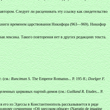
втором. Следует ли расценивать эту ссылку как свидетельство
I книги временем царствования Никифора (963—969). Никифор
ая лексика. Такого повторения нет в других редакциях текста.
. (см.:
Runciman S.
The Emperor Romanus... P. 195 ff.;
Doеlger F.
деленных цирковых партий-димов (см.:
Guilland R.
Etudes... Р.
я его из Эдессы в Константинополь рассказывается в ряде
ному сочинении «Об эдесском образе» (Narratio de imagine