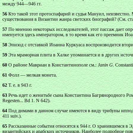
между 944—946 гг.
56
Кто такой этот протоспафарий и судья Мануил, неизвестно.
существования в Византии жанра светских биографий? (См. ста
57
По мнению некоторых исследователей, этот пассаж дает оп
именуется здесь императором, в то время как его преемник Ио
58
Эпизод с отставкой Иоанна Куркуаса воспроизводится вторичн
59
Эта мраморная плита в Халке упоминается и в других источ
60
О районе Мавриан в Константинополе см.:
Janin G.
Constantin
61
Фолл — мелкая монета.
62
Т. е. в 943 г.
63
Речь идет о женитьбе сына Константина Багрянородного Рома
Regesten... Bd 1. N 642).
64
Под димами в данном случае имеются в виду трибуны иппод
411 suiv.).
65
Рассказанные события относятся к 944 г. О хранившемся в Э
византийских и арабских источников. Наиболее подробное пов