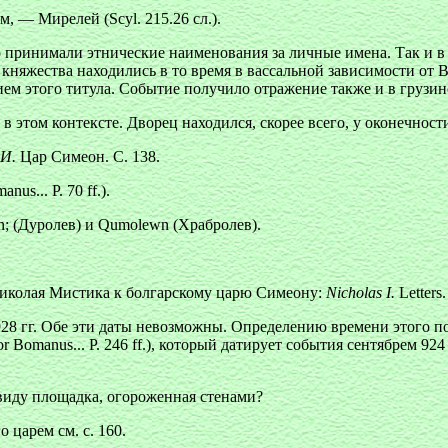
, — Мирелей (Scyl. 215.26 сл.).
принимали этнические наименования за личные имена. Так и в да
 княжества находились в то время в вассальной зависимости от 
ем этого титула. Событие получило отражение также и в грузинск
том контексте. Дворец находился, скорее всего, у оконечности
И.
Цар Симеон. С. 138.
us... P. 70 ff.).
n
; (Дуролев) и
Qumolewn
(Храбролев).
иколая Мистика к болгарскому царю Симеону:
Nicholas I.
Letters.
 928 гг. Обе эти даты невозможны. Определению времени этого 
 Bomanus... P. 246 ff.), который датирует события сентябрем 924 
 виду площадка, огороженная стенами?
 царем см. с. 160.