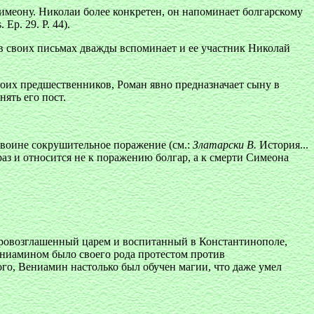
меону. Николаи более конкретен, oн напоминает болгарскому
Ep. 29. Р. 44).
 в своих письмах дважды вспоминает и ее участник Николай
воих предшественников, Роман явно предназначает сыну в
ять его пост.
 воине сокрушительное поражение (см.:
Златарски В.
История...
к раз и относится не к поражению болгар, а к смерти Симеона
 Провозглашенный царем и воспитанный в Константинополе,
Вениамином было своего рода протестом против
ского, Вениамин настолько был обучен магии, что даже умел