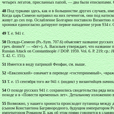
четырех легатов, присланных папой, — два были епископами. Со
48
Под турками здесь, как и в большинстве других случаев, им
Когда царь Симеон натравил на них печенегов, они под натис
живут до сих пор. Ослабление Болгарии поставило Византию л
хроники единогласно датируют первое нападение угров 934 г. 
49
Т. е. 941 г.
50
Псевдо-Симеон (Ps.-Sym. 707.6) объясняет название русски
греч.
dromoV
— «бег»). А. Васильев утверждает, что название п
Russian Attack on Constantinople // DOP. 1959. Vol. 6. P. 219; ср.:
Н
Т. 42. С. 151).
51
Имеется в виду патрикий Феофан, см. выше.
52
«Евксинский» означает в переводе «гостеприимный», «вра
53
Т. е. 15 сентября того же 941 г. (индикт у византийцев начина
54
О походе русских 941 г. сохранились свидетельства ряда ви
походе и в «Повести временных лет». Детальному изложению в
55
Возможно, у нашего хрониста происходит путаница между 
(сыном Константина Багрянородного, будущим императором Р
императором Романом II, как об этом прямо говорится в славя