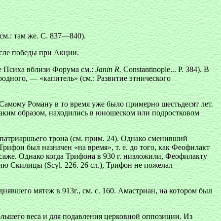
м.: там же. С. 837—840).
осле победы при Акции.
е Психа вблизи Форума см.:
Janin R.
Constantinople... Р. 384). В
одного, — «капитель» (см.: Развитие этнического
Самому Роману в то время уже было примерно шестьдесят лет.
 таким образом, находились в юношеском или подростковом
 патриаршьего трона (см. прим. 24). Однако сменивший
фон был назначен «на время», т. е. до того, как Феофилакт
аже. Однако когда Трифона в 930 г. низложили, Феофилакту
ю Скилицы (Scyl. 226. 26 сл.), Трифон не пожелал
явшего мятеж в 913г., см. с. 160. Амастриан, на котором был
большего веса и для подавления церковной оппозиции. Из