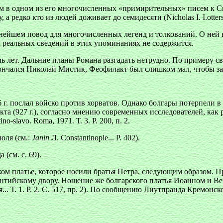
 в одном из его многочисленных «примирительных» писем к Си
редко кто из людей доживает до семидесяти (Nicholas I. I.otters. 
льнейшем повод для многочисленных легенд и толкований. О ней
вых реальных сведений в этих упоминаниях не содержится.
мь лет. Дальние планы Романа разгадать нетрудно. По примеру с
ончался Николай Мистик, Феофилакт был слишком мал, чтобы зан
г. послал войско против хорватов. Однако болгары потерпели в
индикта (927 г.), согласно мнению современных исследователей, ка
no-slavo. Roma, 1971. Т. 3. Р. 200, п. 2.
оля (см.:
Janin
Л. Constantinople... Р. 402).
(см. с. 69).
ском платье, которое носили братья Петра, следующим образом.
изантийскому двору. Ношение же болгарского платья Иоанном и 
... Т. 1. Р. 2. С. 517, пр. 2). По сообщению Лиутпранда Кремон