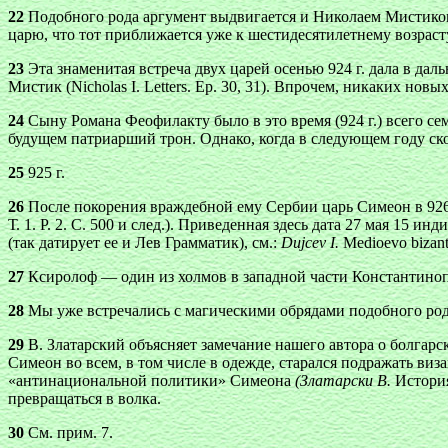
22
Подобного рода аргумент выдвигается и Николаем Мистиком
царю, что тот приближается уже к шестидесятилетнему возрасту, а 
23
Эта знаменитая встреча двух царей осенью 924 г. дала в да
Мистик (Nicholas I. Letters. Ep. 30, 31). Впрочем, никаких но
24
Сыну Романа Феофилакту было в это время (924 г.) всего се
будущем патриарший трон. Однако, когда в следующем году ск
25
925 г.
26
После покорения враждебной ему Сербии царь Симеон в 926 
Т. 1. Р. 2. С. 500 и след.). Приведенная здесь дата 27 мая 15 
(так датирует ее и Лев Грамматик), см.:
Dujcev I.
Medioevo bizanti
27
Ксиролоф — один из холмов в западной части Константиноп
28
Мы уже встречались с магическими обрядами подобного рода 
29
В. Златарский объясняет замечание нашего автора о болгар
Симеон во всем, в том числе в одежде, старался подражать в
«антинациональной политики» Симеона
(Златарски В.
История
превращаться в волка.
30
См. прим. 7.