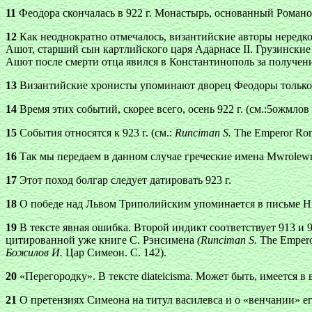
11
Феодора скончалась в 922 г. Монастырь, основанный Романом
12
Как неоднократно отмечалось, византийские авторы нередко 
Ашот, старший сын картлийского царя Адарнасе II. Грузинские
Ашот после смерти отца явился в Константинополь за получени
13
Византийские хронисты упоминают дворец Феодоры только в э
14
Время этих событий, скорее всего, осень 922 г. (см.:5ожмлов
15
События относятся к 923 г. (см.:
Runciman S.
The Emperor Roman
16
Так мы передаем в данном случае греческие имена
Mwrolew
17
Этот поход болгар следует датировать 923 г.
18
О победе над Львом Триполийским упоминается в письме Н
19
В тексте явная ошибка. Второй индикт соответствует 913 и
цитированной уже книге С. Рэнсимена
(Runciman S.
The Emperor
Божилов И.
Цар Симеон. С. 142).
20
«Перегородку». В тексте
diateicisma
. Может быть, имеется в
21
О претензиях Симеона на титул василевса и о «венчании» его