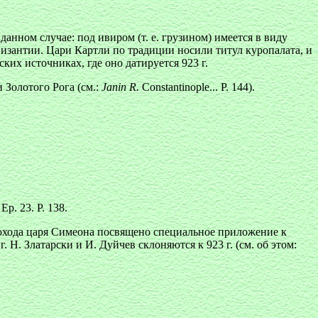
нном случае: под ивиром (т. е. грузином) имеется в виду
Византии. Цари Картли по традиции носили титул куропалата, и
их источниках, где оно датируется 923 г.
 Золотого Рога (см.:
Janin R.
Constantinople... Р. 144).
 Ep. 23. Р. 138.
похода царя Симеона посвящено специальное приложение к
г. Н. Златарски и И. Дуйчев склоняются к 923 г. (см. об этом: