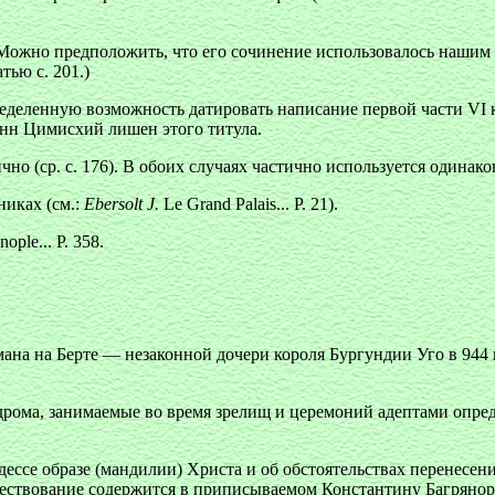
 Можно предположить, что его сочинение использовалось нашим а
тью с. 201.)
ределенную возможность датировать написание первой части V
анн Цимисхий лишен этого титула.
о (ср. с. 176). В обоих случаях частично используется одинаков
никах (см.:
Ebersolt J.
Le Grand Palais... P. 21).
ople... Р. 358.
на на Берте — незаконной дочери короля Бургундии Уго в 944 г
рома, занимаемые во время зрелищ и церемоний адептами опре
дессе образе (мандилии) Христа и об обстоятельствах перенесени
ествование содержится в приписываемом Константину Багрянород