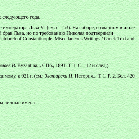
е следующего года.
императора Льва VI (см. с. 153). На соборе, созванном в июле
ий брак Льва, но по требованию Николая подтвердили
rch of Constantinople. Miscellaneous Writings / Greek Text and
еляев В.
Byzantina... СПб., 1891. Т. 1. С. 112 и след.).
мому, к 921 г. (см.:
Златарски Н.
История... Т. 1. Р. 2. Бел. 420
за личные имена.