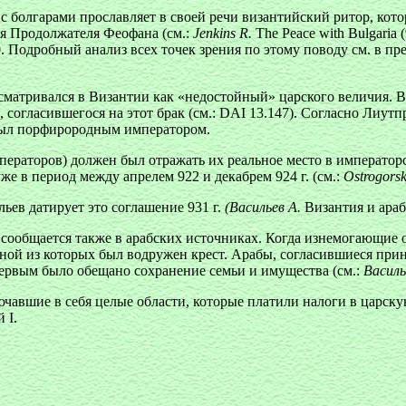
ор с болгарами прославляет в своей речи византийский ритор, к
я Продолжателя Феофана (см.:
Jenkins R.
The Peace with Bulgaria (
 1970. Подробный анализ всех точек зрения по этому поводу см. в
ассматривался в Византии как «недостойный» царского величия.
огласившегося на этот брак (см.: DAI 13.147). Согласно Лиутпра
 был порфирородным императором.
ераторов) должен был отражать их реальное место в император
 в период между апрелем 922 и декабрем 924 г. (см.:
Ostrogors
ильев датирует это соглашение 931 г.
(Васильев А.
Византия и арабы.
сообщается также в арабских источниках. Когда изнемогающие 
дной из которых был водружен крест. Арабы, согласившиеся прин
ервым было обещано сохранение семьи и имущества (см.:
Василь
авшие в себя целые области, которые платили налоги в царскую
 I.