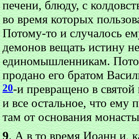
печени, блюду, с колдовс
во время которых пользо
Потому-то и случалось ем
демонов вещать истину не
единомышленникам. Потом
продано его братом Васи
20
-и превращено в святой 
и все остальное, что ему 
там от основания монасты
9
. А в то время Иоанн и, 