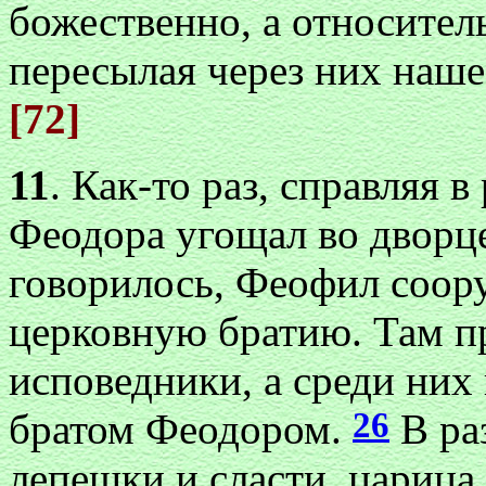
божественно, а относитель
пересылая через них наше
[72]
11
. Как-то раз, справляя в
Феодора угощал во дворце
говорилось, Феофил соору
церковную братию. Там пр
исповедники, а среди них
26
братом Феодором.
В ра
лепешки и сласти, царица