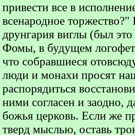
привести все в исполнени
всенародное торжество?" И
друнгария виглы (был это
Фомы, в будущем логофета
что собравшиеся отовсюд
люди и монахи просят на
распорядиться восстанови
ними согласен и заодно, 
божья церковь. Если же п
тверд мыслью, оставь трон