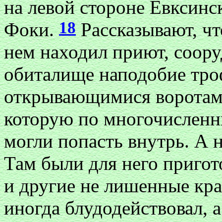
на левой стороне Евксинс
18
Фоки.
Рассказывают, чт
нем находил приют, соору
обиталище наподобие тро
открывающимися воротами
которую по многочислен
могли попасть внутрь. А 
Там были для него приго
и другие не лишенные кр
иногда блудодействовал, 