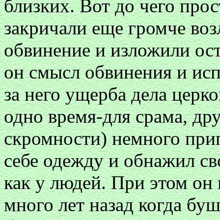
близких. Вот до чего про
закричали еще громче воз
обвинение и изложили ост
он смысл обвинения и исп
за него ущерба дела церк
одно время-для срама, др
скромности) немного прип
себе одежду и обнажил св
как у людей. При этом он 
много лет назад когда буш