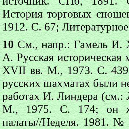
источник. СПб, 1891.
История торговых сноше
1912. С. 67; Литературное
10
См., напр.: Гамель И. 
А. Русская историческая
XVII вв. М., 1973. С. 43
русских шахматах были н
работах И. Линдера (см.:
М., 1975. С. 174; он 
палаты//Неделя. 1981. № 