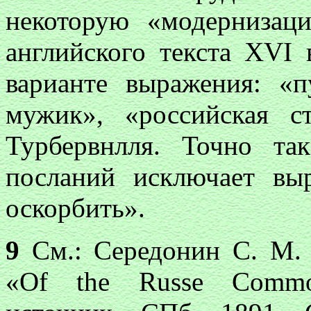
некоторую «модернизац
английского текста XVI в
варианте выражения: «п
мужик», «российская с
Турбервнлля. Точно т
посланий исключает выр
оскорбить».
9
См.: Середонин С. М.
«Of the Russe Common