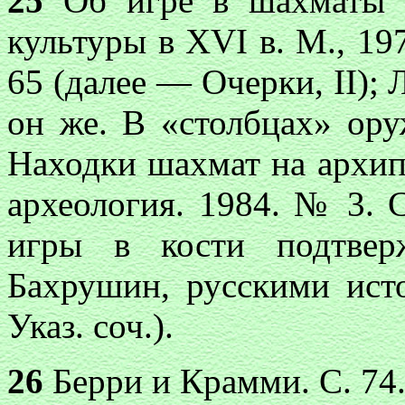
25
Об игре в шахматы н
культуры в XVI в. М., 197
65 (далее — Очерки, II);
он же. В «столбцах» ору
Находки шахмат на архип
археология. 1984. № 3. 
игры в кости подтвер
Бахрушин, русскими ист
Указ. соч.).
26
Берри и Крамми. С. 74