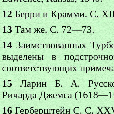
12
Берри и Крамми. С
. X
13
Там же. С. 72—73.
14
Заимствованных Турбе
выделены в подстрочн
соответствующих примеч
15
Ларин Б. А. Русско-
Ричарда Джемса (1618—161
16
Герберштейн С. С.
XX