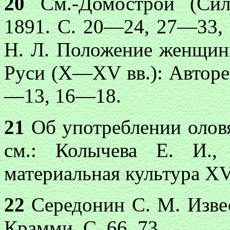
20
См.-Домострой (Силь
1891. С. 20—24, 27—33,
Н. Л. Положение женщин
Руси (X—XV вв.): Автореф.
—13, 16—18.
21
Об употреблении оловя
см.: Колычева Е. И.,
материальная культура XVI
22
Середонин С. М. Извест
Крамми. С. 66, 73.