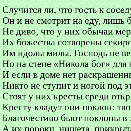
Случится ли, что гость к сосед
Он и не смотрит на еду, лишь 
Не диво, что у них обычаи ме
Их божества сотворены секиро
Им идолы милы. Господь не ве
Но на стене «Никола бог» для
И если в доме нет раскрашенн
Никто не ступит и ногой под э
Стоят у них кресты среди отк
Кресту кладут они поклон: тво
Благочестиво бьют поклоны в 
А их пороки, нищета, прикрыт