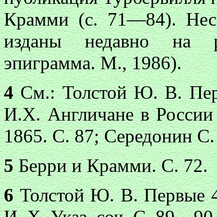
Крамми (с. 71—84). Нес
изданы недавно на р
эпиграмма. М., 1986).
4
См.: Толстой Ю. В. Пер
И.Х. Англичане в России
1865. С. 87; Середонин С.
5
Берри и Крамми. С. 72.
6
Толстой Ю. В. Первые 4
И. X. Указ. соч. С. 89—90