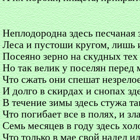
Неплодородна здесь песчаная 
Леса и пустоши кругом, лишь 
Посеяно зерно на скудных тех
Но так велик у поселян перед 
Что сжать они спешат незрело
И долго в скирдах и снопах зд
В течение зимы здесь стужа та
Что погибает все в полях, и зла
Семь месяцев в году здесь холо
Что только в мае свой надел и