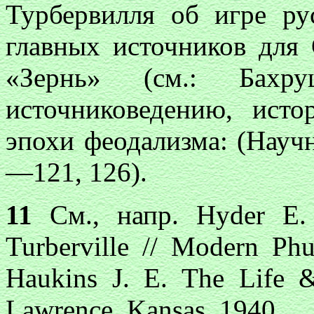
Турбервилля об игре ру
главных источников для 
«Зернь» (см.: Ба
источниковедению, ист
эпохи феодализма: (Научн
—121, 126).
11
См., напр.
Hyder E.
Turberville // Modern Ph
Haukins J. E. The Life &
Lawrence, Kansas, 1940.