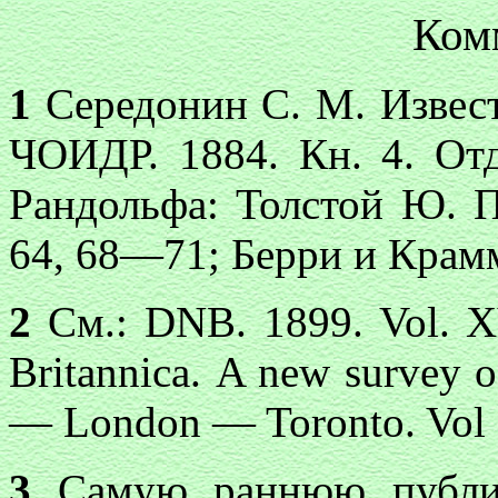
Ком
1
Середонин С. М. Извест
ЧОИДР. 1884. Кн. 4. Отд.
Рандольфа: Толстой Ю. 
64, 68—71; Берри и Крамм
2
См
.: DNB. 1899. Vol. 
Britanni
са
. A new survey 
— London — Toronto. Vol 2
3
Самую раннюю публик