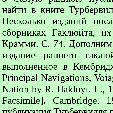
найти в книге Турберви
Несколько изданий пос
сборниках Гаклюйта, и
Крамми. С. 74. Дополним
издание раннего
гаклю
выполненное
в
Кембрид
Principal Navigations, Voi
Nation by R. Hakluyt. L., 
Facsimile]. Cambridge, 
публикация Турбервилля по