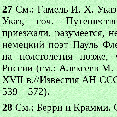
27
См.: Гамель И. X. Указ
Указ, соч. Путешеств
приезжали, разумеется, н
немецкий поэт Пауль Фл
на полстолетия позже, 
России (см.: Алексеев М.
XVII в.//Известия АН СССР
539—572).
28
См.: Берри и Крамми. С