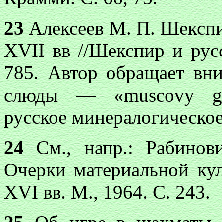
23
Алексеев М. П. Шекспи
XVII вв //Шекспир и русс
785. Автор обращает вни
слюды — «muscovy gla
русское минералогическо
24
См., напр.: Рабинов
Очерки материальной ку
XVI вв. М., 1964. С. 243
.