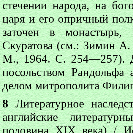
стечении народа, на бог
царя и его опричный полк
заточен в монастырь,
Скуратова (см.: Зимин А
М., 1964. С. 254—257). 
посольством Рандольфа 
делом митрополита Фили
8
Литературное наследст
английские литератур
половина XIX века) / И