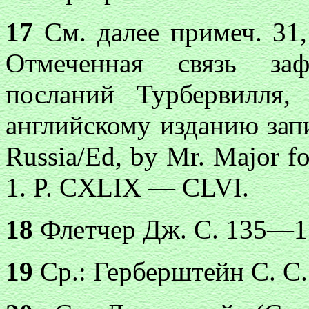
17
См. далее примеч. 31, 
Отмеченная связь заф
посланий Турбервилля
английскому изданию зап
Russia/Ed, by Mr. Major fo
1. P. CXLIX — CLVI.
18
Флетчер Дж. С. 135—1
19
Ср.: Герберштейн С. С.