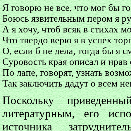
Я говорю не все, что мог бы г
Боюсь язвительным пером я ру
А я хочу, чтоб всяк в стихах м
Что твердо верю я в успех тор
О, если б не дела, тогда бы я 
Суровость края описал и нрав 
По лапе, говорят, узнать возмо
Так заключить дадут о всем не
Поскольку приведенны
литературным, его испо
источника затрудните